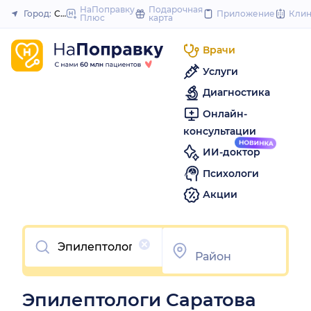
to
НаПоправку
Подарочная
Город:
Саратов
Приложение
Кли
Плюс
карта
Закрыть
content
Врачи
Услуги
Диагностика
Онлайн-
консультации
ИИ-доктор
Психологи
Акции
Очистить
Эпилептологи Саратова