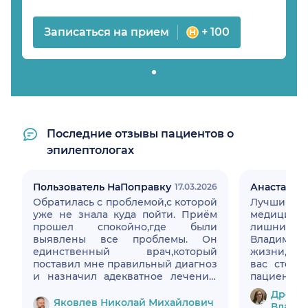
Записаться на прием
+ 100
Последние отзывы пациентов о
эпилептологах
Пользователь НаПоправку
Анастасия
17.03.2026
Обратилась с проблемой,с которой
Лучший не
уже не знала куда пойти. Приём
медицины.
прошел спокойно,где были
лишних
выявлены все проблемы. Он
Владимир
единственный врач,который
жизни, чт
поставил мне правильный диагноз
вас сторо
и назначил адекватное лечение.
пациентов
На данный момент лечение
Дробит
проходит уже 6 месяц и приступов
Яковлев Николай Михайлович
Влади