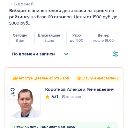
6 врачей
Выберите эпилептолога для записи на прием по
рейтингу на базе 60 отзывов. Цены от 1500 руб. до
5000 руб..
Сегодня
Ближайшие
Утро
Вечер
В
8 авг.
3 дня
до 11:00
после 18:00
8 а
Нет отрицательных отзывов
Есть ученая степень
Коротков Алексей Геннадьевич
5.0
15 отзывов
Стаж 36 лет
Кандидат мед. наук