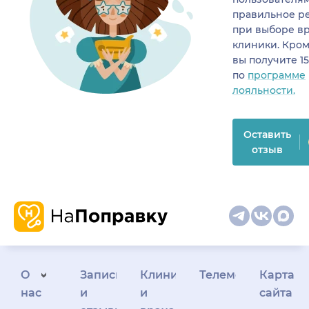
правильное р
при выборе в
клиники. Кром
вы получите 1
по
программе
лояльности.
Оставить
отзыв
О
Запись
Клиникам
Телемедицина
Карта
нас
и
и
сайта