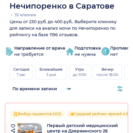
Нечипоренко в Саратове
15 клиник
Цены от 230 руб. до 400 руб.. Выберите клинику
для записи на анализ мочи по Нечипоренко по
рейтингу на базе 1196 отзывов.
Направление от врача
Подготовка
Противоп
не требуется
не нужна
нет
Сегодня
Ближайшие
Утро
Вечер
В
7 авг.
3 дня
до 11:00
после 18:00
8 а
Выбор пациентов 2025
Средний рейтинг врачей 4.9
Первый детский медицинский
центр на Дзержинского 26