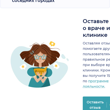
соседних городах
Оставьте
о враче 
клинике
Оставляя отзы
помогаете др
пользователя
правильное р
при выборе в
клиники. Кром
вы получите 1
по
программе
лояльности.
Оставить
отзыв