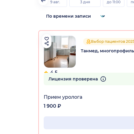
9 авг.
3 дня
до 11:00
п
Выбор пациентов 202
Танмед, многопрофиль
4.5
104 отзыва
Лицензия проверена
Прием уролога
1 900 ₽