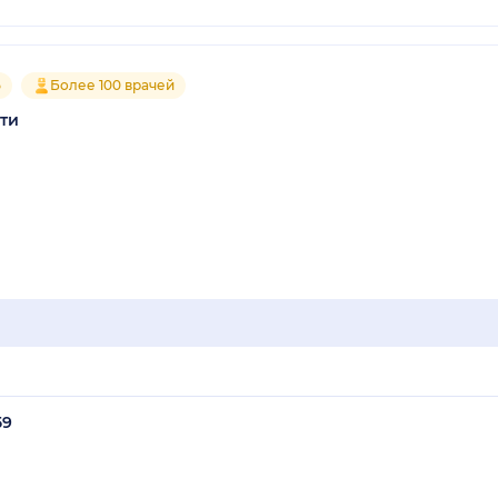
5
Более 100 врачей
тти
59