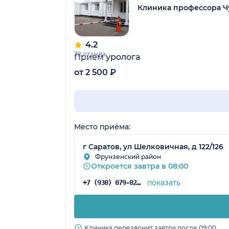
Клиника профессора Ч
4.2
32 отзыва
Прием уролога
от 2 500 ₽
Место приёма:
г Саратов, ул Шелковичная, д 122/126
Фрунзенский район
Откроется завтра в 08:00
показать
+7 (930) 079-02-84
Клиника перезвонит завтра после 09:00