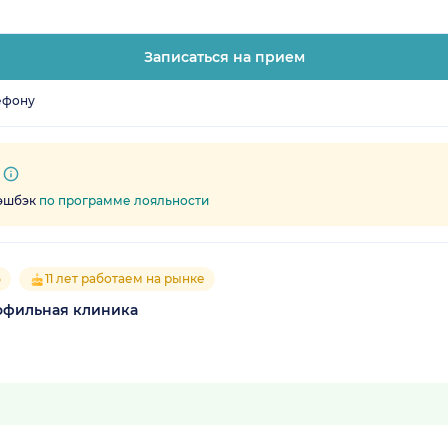
Записаться на прием
ефону
кэшбэк
по программе лояльности
5
11 лет работаем на рынке
офильная клиника