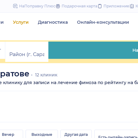
to
НаПоправку Плюс
Подарочная карта
Приложение
content
чи
Услуги
Диагностика
Онлайн-консультации
На
ратове
12 клиник
те клинику для записи на лечение фимоза по рейтингу на ба
Вечер
Выходные
Другая дата
Есть онлайн-запись