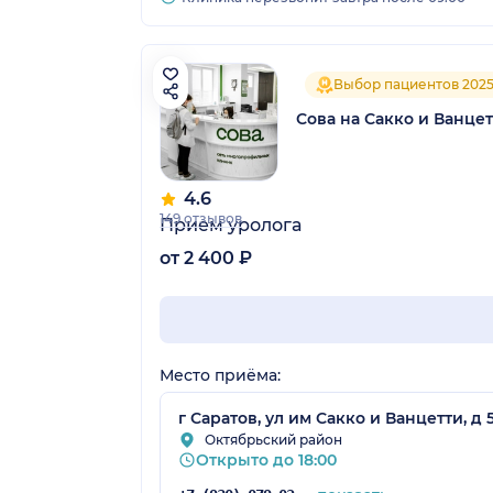
Выбор пациентов 202
Сова на Сакко и Ванце
4.6
149 отзывов
Прием уролога
от 2 400 ₽
Место приёма:
г Саратов, ул им Сакко и Ванцетти, д 
Октябрьский район
Открыто до 18:00