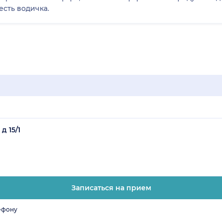
есть водичка.
д 15/1
Записаться на прием
ефону