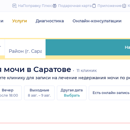
to
НаПоправку Плюс
Подарочная карта
Приложение
content
чи
Услуги
Диагностика
Онлайн-консультации
На
 мочи в Саратове
11 клиник
рите клинику для записи на лечение недержания мочи по ре
Вечер
Выходные
Другая дата
Есть онлайн-запись
осле 18:00
8 авг. – 9 авг.
Выбрать