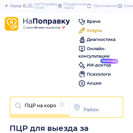
to
НаПоправку
Подарочная
Город:
Саратов
Приложение
Кли
Плюс
карта
Закрыть
content
Врачи
Услуги
Диагностика
Онлайн-
консультации
ИИ-доктор
Психологи
Акции
Очистить
ПЦР для выезда за