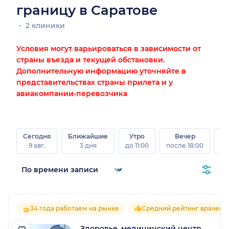
границу в Саратове
2 клиники
Условия могут варьироваться в зависимости от
страны въезда и текущей обстановки.
Дополнительную информацию уточняйте в
представительствах страны прилета и у
авиакомпании-перевозчика
Сегодня
Ближайшие
Утро
Вечер
В
9 авг.
3 дня
до 11:00
после 18:00
8 а
34 года работаем на рынке
Средний рейтинг врачей 4
Здоровье, медицинский центр