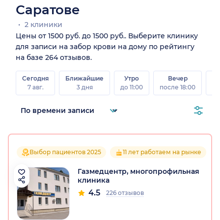
Саратове
2 клиники
Цены от 1500 руб. до 1500 руб.. Выберите клинику
для записи на забор крови на дому по рейтингу
на базе 264 отзывов.
Сегодня
Ближайшие
Утро
Вечер
В
7 авг.
3 дня
до 11:00
после 18:00
8 а
Выбор пациентов 2025
11 лет работаем на рынке
Газмедцентр, многопрофильная
клиника
4.5
226 отзывов