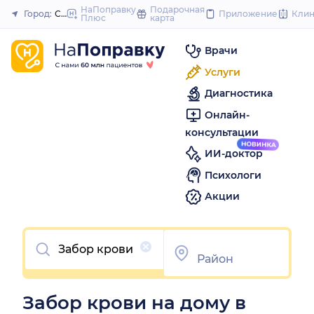
to
НаПоправку
Подарочная
Город:
Саратов
Приложение
Кли
Плюс
карта
Закрыть
content
Врачи
Услуги
Диагностика
Онлайн-
консультации
ИИ-доктор
Психологи
Акции
Очистить
Забор крови на дому в