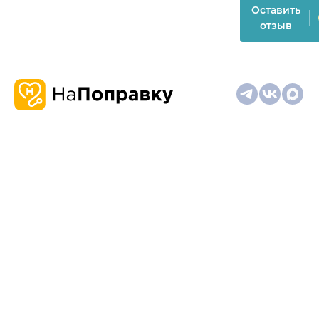
Оставить
отзыв
О
Запись
Клиникам
Телемедицина
Карта
нас
и
и
сайта
отзывы
врачам
На информационном ресурсе применяются
рекомендательные технологии (информационные технологии
предоставления информации на основе сбора,
систематизации и анализа сведений, относящихся к
предпочтениям пользователей сети "Интернет", находящихся
на территории Российской Федерации)
Материалы, размещённые на сайте, не предназначены для
постановки диагноза и лечения и не заменяют приём врача.