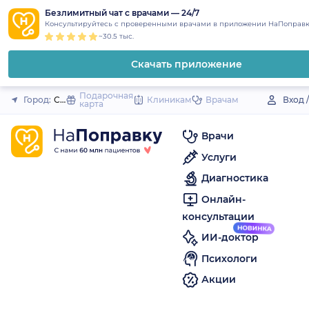
1
2
3
4
5
to
Безлимитный чат с врачами — 24/7
Закрыть
Консультируйтесь с проверенными врачами в приложении НаПоправк
content
~30.5 тыс.
Скачать приложение
Подарочная
Город:
Сегежа
Клиникам
Врачам
Вход 
карта
Врачи
Услуги
Диагностика
Онлайн-
консультации
ИИ-доктор
Психологи
Акции