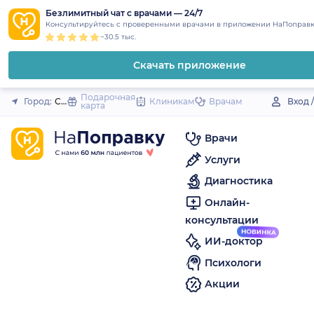
1
2
3
4
5
to
Безлимитный чат с врачами — 24/7
Закрыть
Консультируйтесь с проверенными врачами в приложении НаПоправк
content
~30.5 тыс.
Скачать приложение
Подарочная
Город:
Сегежа
Клиникам
Врачам
Вход 
карта
Врачи
Услуги
Диагностика
Онлайн-
консультации
ИИ-доктор
Психологи
Акции