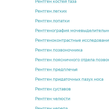
Рентген костей таза
Рентген легких
Рентген лопатки
Рентгенография мочевыделительн
Рентгеноконтрастные исследован
ий
Рентген позвоночника
Рентген поясничного отдела позв
Рентген предплечья
Рентген придаточных пазух носа
Рентген суставов
Рентген челюсти
Рентген черепа