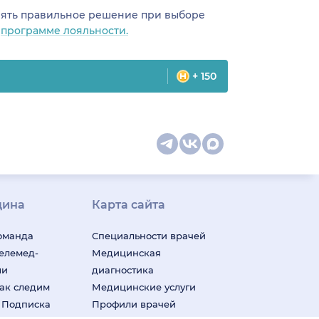
инять правильное решение при выборе
о
программе лояльности.
+ 150
цина
Карта сайта
оманда
Специальности врачей
телемед-
Медицинская
ши
диагностика
ак следим
Медицинские услуги
м
Подписка
Профили врачей