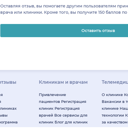
Оставляя отзыв, вы помогаете другим пользователям пр
врача или клиники. Кроме того, вы получите 150 баллов п
Оставить отзыв
отзывы
Клиникам и врачам
Телемеди
ая
Привлечение
О клинике
К
я
пациентов
Регистрация
Вакансии в 
клиниках
клиник
Регистрация
клинике
На
зывы
врачей
Все сервисы для
технологии
К
рограмма
клиник
Блог для клиник
за качество