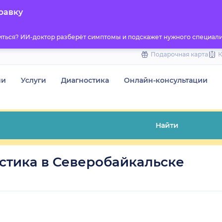
to
равку
content
титься? ИИ-доктор разберёт симптомы и подскажет нужного специали
Подарочная карта
чи
Услуги
Диагностика
Онлайн-консультации
Найти
стика в Северобайкальске