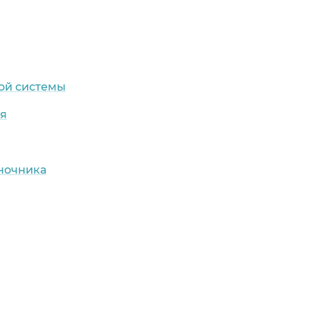
ой системы
ия
оночника