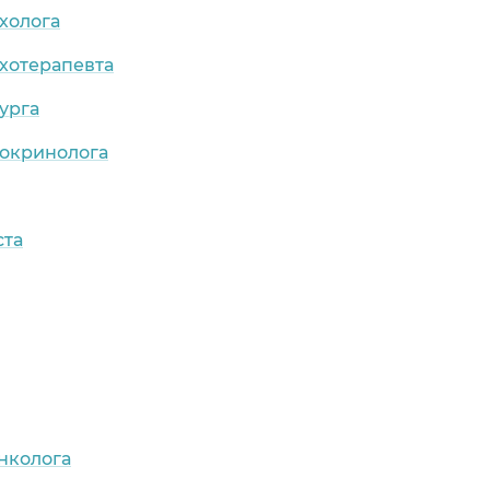
холога
хотерапевта
урга
докринолога
ста
нколога