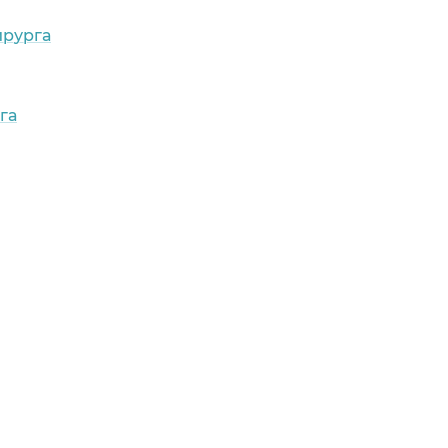
ирурга
га