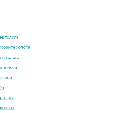
ерголога
троэнтеролога
рматолога
рдиолога
опеда
Ра
ролога
хиатра