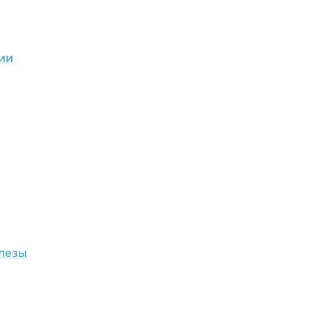
ии
лезы