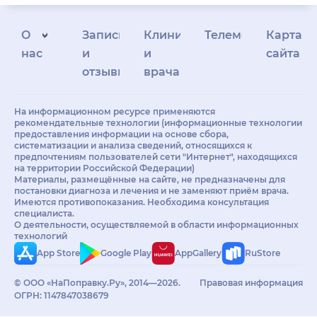
О
Запись
Клиникам
Телемедицина
Карта
нас
и
и
сайта
отзывы
врачам
На информационном ресурсе применяются
рекомендательные технологии (информационные технологии
предоставления информации на основе сбора,
систематизации и анализа сведений, относящихся к
предпочтениям пользователей сети "Интернет", находящихся
на территории Российской Федерации)
Материалы, размещённые на сайте, не предназначены для
постановки диагноза и лечения и не заменяют приём врача.
Имеются противопоказания. Необходима консультация
специалиста.
О деятельности, осуществляемой в области информационных
технологий
App Store
Google Play
AppGallery
RuStore
© ООО «НаПоправку.Ру», 2014—2026.
Правовая информация
ОГРН: 1147847038679