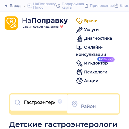
to
НаПоправку
Подарочная
Город:
Шахты
Приложение
Кли
Плюс
карта
Закрыть
content
Врачи
Услуги
Диагностика
Онлайн-
консультации
ИИ-доктор
Психологи
Акции
Очистить
Детские гастроэнтерологи