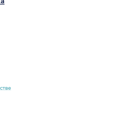
ка
стве