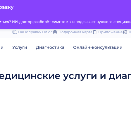
to
равку
content
титься? ИИ-доктор разберёт симптомы и подскажет нужного специали
НаПоправку Плюс
Подарочная карта
Приложение
чи
Услуги
Диагностика
Онлайн-консультации
медицинские услуги и диа