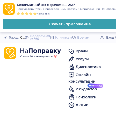
1
2
3
4
5
to
Безлимитный чат с врачами — 24/7
Закрыть
Консультируйтесь с проверенными врачами в приложении НаПоправк
content
~30.5 тыс.
Скачать приложение
Подарочная
Город:
Сковородино
Клиникам
Врачам
Вход 
карта
Врачи
Услуги
Диагностика
Онлайн-
консультации
ИИ-доктор
Психологи
Акции