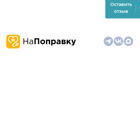
Оставить
отзыв
О
Запись
Клиникам
Телемедицина
Карта
нас
и
и
сайта
отзывы
врачам
На информационном ресурсе применяются
рекомендательные технологии (информационные технологии
предоставления информации на основе сбора,
систематизации и анализа сведений, относящихся к
предпочтениям пользователей сети "Интернет", находящихся
на территории Российской Федерации)
Материалы, размещённые на сайте, не предназначены для
постановки диагноза и лечения и не заменяют приём врача.