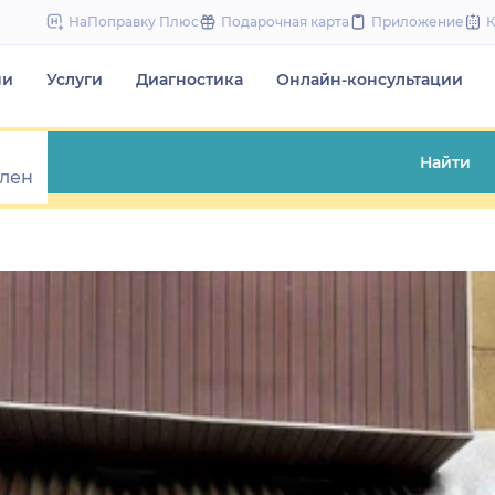
to
НаПоправку Плюс
Подарочная карта
Приложение
content
чи
Услуги
Диагностика
Онлайн-консультации
Найти