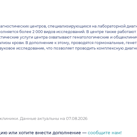
иагностических центров, специализирующихся на лабораторной диагн
олняется более 2 000 видов исследований. В центре также работают
тические услуги центра охватывают гематологические и общеклинич
лизы крови. В дополнение к этому, проводятся гормональные, гене
вуковое исследование, что позволяет проводить комплексную диагн
 клиники.
Данные актуальны на 07.08.2026
цию или хотите внести дополнение —
сообщите нам!