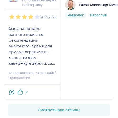
До 10 записей через
Раков Александр Миха
НаПоправку
1
2
3
4
5
невролог
Взрослый
14.07.2026
была на приёме
данного врача по
рекомендации
знакомого. время для
приема ограничено
мало ,что дает
задержку в зароси. сам
врач оставил
Отзыв оставлен через сайт/
двойственное
приложение
впечатление. доктор
понимает ,что он
0
востребован и поэтому
прием ведёт в
своеобразной манере.
посоветую я его кому-
Смотреть все отзывы
то другому ,скорее да