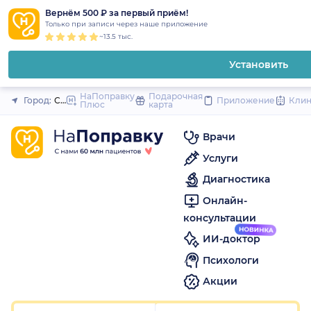
1
2
3
4
5
1
2
3
4
5
1
2
3
4
5
to
Вернём 500 ₽ за первый приём!
Закрыть
Только при записи через наше приложение
content
~13.5 тыс.
Установить
НаПоправку
Подарочная
Город:
Смоленск
Приложение
Кли
Плюс
карта
Врачи
Услуги
Диагностика
Онлайн-
консультации
ИИ-доктор
Психологи
Акции