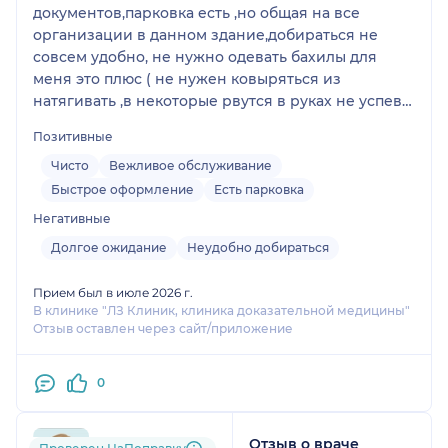
документов,парковка есть ,но общая на все
организации в данном здание,добираться не
совсем удобно, не нужно одевать бахилы для
меня это плюс ( не нужен ковыряться из
натягивать ,в некоторые рвутся в руках не успев
надеть) ,но отсутствие бахил никак не повлияло
Позитивные
на чистоту . большой минус это ожидание
приема.прием длится мало времени,чтобы
Чисто
Вежливое обслуживание
провести полную диагностику,хотя стоимость на
Быстрое оформление
Есть парковка
приемы некоторых специалистов достаточно
Негативные
высокая
Долгое ожидание
Неудобно добираться
Прием был в июле 2026 г.
В клинике "ЛЗ Клиник, клиника доказательной медицины"
Отзыв оставлен через сайт/приложение
0
Отзыв о враче
zan....@....ru