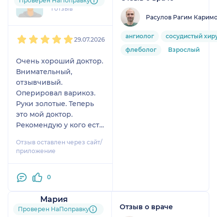
Проверен НаПоправку
1 отзыв
Расулов Рагим Карим
1
2
3
4
5
ангиолог
сосудистый хир
29.07.2026
флеболог
Взрослый
Очень хороший доктор.
Внимательный,
отзывчивый.
Оперировал варикоз.
Руки золотые. Теперь
это мой доктор.
Рекомендую у кого есть
проблема.
Отзыв оставлен через сайт/
приложение
0
Мария
Отзыв о враче
13 отзывов
Проверен НаПоправку