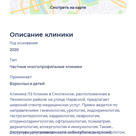
Смотреть на карте
Описание клиники
Год основания
2020
Тип
Частные многопрофильные клиники
Принимает
Взрослых и детей
Клиника ЛЗ Клиник в Смоленске, расположенная в
Ленинском районе на улице Нарвской, предлагает
широкий спектр медицинских услуг. Прием ведется по
направлениям: гинекология, урология, эндокринология,
гастроэнтерология, кардиология, неврология,
оториноларингология, офтальмология, психиатрия,
дерматология, аллергология и иммунология. Также
доступны услуги вакцинации и консультации с психологом.
Структура центра включает в себя кабинеты врачей,