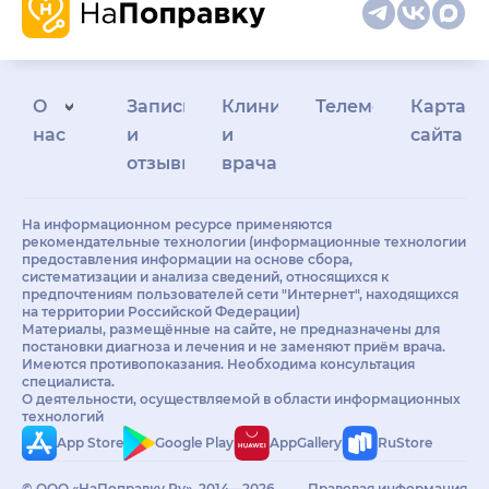
О
Запись
Клиникам
Телемедицина
Карта
нас
и
и
сайта
отзывы
врачам
На информационном ресурсе применяются
рекомендательные технологии (информационные технологии
предоставления информации на основе сбора,
систематизации и анализа сведений, относящихся к
предпочтениям пользователей сети "Интернет", находящихся
на территории Российской Федерации)
Материалы, размещённые на сайте, не предназначены для
постановки диагноза и лечения и не заменяют приём врача.
Имеются противопоказания. Необходима консультация
специалиста.
О деятельности, осуществляемой в области информационных
технологий
App Store
Google Play
AppGallery
RuStore
© ООО «НаПоправку.Ру», 2014—2026.
Правовая информация