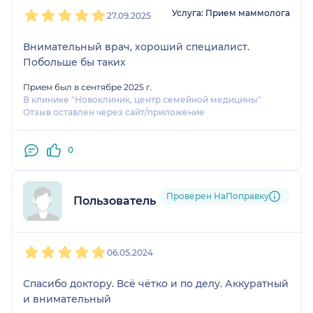
1
2
3
4
5
понаблюдать. Я говорю, что за доктор - Капризов
Услуга: Прием маммолога
27.09.2025
Илья Сергеевич! Я сказала срочно искать другого
врача, так ка дальнейшее развитие событий нам
Внимательный врач, хороший специалист.
уже известно. Берегите себя!
Побольше бы таких
P.S. один вопрос к руководству.... куда оно смотрит
и почему не принимает меры... это же ведь всё
Прием был в сентябре 2025 г.
таки человеческие жизни...
В клинике "Новоклиник, центр семейной медицины"
Отзыв оставлен через сайт/приложение
0
Проверен НаПоправку
Пользователь НаПоправку
1
2
3
4
5
06.05.2024
Спасибо доктору. Всё чётко и по делу. Аккуратный
и внимательный