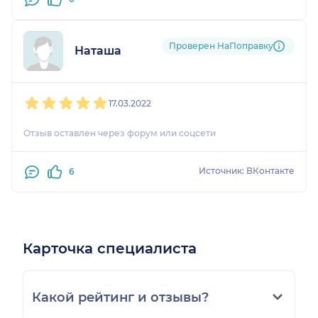
Проверен НаПоправку
Наташа
1
2
3
4
5
17.03.2022
Отзыв оставлен через форум или соцсети
Источник: ВКонтакте
6
Карточка специалиста
Какой рейтинг и отзывы?