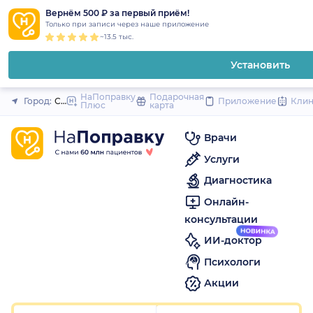
1
2
3
4
5
1
2
3
4
5
1
2
3
4
5
to
Вернём 500 ₽ за первый приём!
Закрыть
Только при записи через наше приложение
content
~13.5 тыс.
Установить
НаПоправку
Подарочная
Город:
Смоленск
Приложение
Кли
Плюс
карта
Врачи
Услуги
Диагностика
Онлайн-
консультации
ИИ-доктор
Психологи
Акции