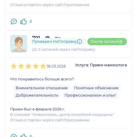
Отзыв оставлен через сайт/приложение
2
791....@....ru
Проверен НаПоправку
После записи
1 оценка
До 5 записей через НаПоправку
1
2
3
4
5
Услуга: Прием маммолога
18.03.2026
Что понравилось больше всего?
Внимательное отношение
Понятные объяснения
Доброжелательность
Профессионализм и опыт
Прием был в феврале 2026 г.
В клинике "Новоклиник, центр семейной медицины"
Отзыв оставлен через сайт/приложение
0