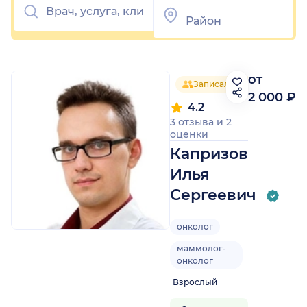
от
Записалось 20 человек
2 000 ₽
4.2
3 отзыва
и
2
оценки
Капризов
Илья
Сергеевич
онколог
маммолог-
онколог
Взрослый