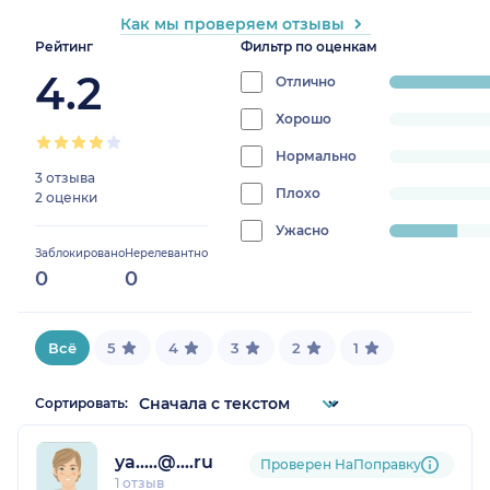
Как мы проверяем отзывы
Рейтинг
Фильтр по оценкам
4.2
Отлично
progress:
80%
Хорошо
progress:
0%
Нормально
progress:
3 отзыва
0%
Плохо
progress:
2 оценки
0%
Ужасно
progress:
Заблокировано
Нерелевантно
20%
0
0
Всё
5
4
3
2
1
Сортировать:
ya.....@....ru
Проверен НаПоправку
1 отзыв