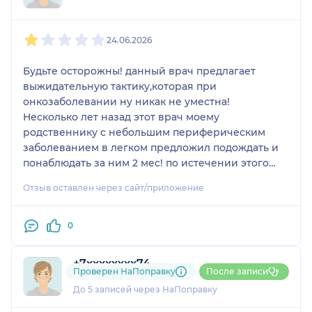
1
2
3
4
5
24.06.2026
Будьте осторожны! данный врач предлагает
выжидательную тактику,которая при
онкозаболевании ну никак не уместна!
Несколько лет назад этот врач моему
родственнику с небольшим периферическим
заболеванием в легком предложил подождать и
понаблюдать за ним 2 мес! по истечении этого
срока, делаем КТ контроль, а это образование в 2
Отзыв оставлен через сайт/приложение
р больше! бежим к другому врачу
онкодиспансера, на что он делает широкие глаза
и говорит - вы зачем так затянули?! Итог:
0
операцию конечно сделали, но всё равно было
уже поздно, пошли метастазы...
+7xxxxxxxx74
И буквально на днях моя коллега везет в
Проверен НаПоправку
После записи
1 отзыв
онкодиспансер свою свекровь с образованием в
До 5 записей через НаПоправку
легком почти 5см! и опять же - сказали