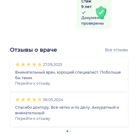
Стаж
9 лет
Документы
проверены
Отзывы о враче
Все отзывы
1
2
3
4
5
1
2
3
4
5
27.09.2025
Внимательный врач, хороший специалист. Побольше
бы таких
Перейти к отзыву
06.05.2024
Спасибо доктору. Всё чётко и по делу. Аккуратный и
внимательный
Перейти к отзыву