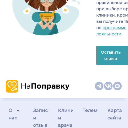
правильное р
при выборе в
клиники. Кром
вы получите 1
по
программе
лояльности.
Оставить
отзыв
О
Запись
Клиникам
Телемедицина
Карта
нас
и
и
сайта
отзывы
врачам