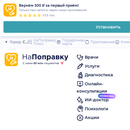
1
2
3
4
5
to
Вернём 500 ₽ за первый приём!
Закрыть
Только при записи через наше приложение
content
~13.5 тыс.
Установить
НаПоправку
Подарочная
Город:
Смоленск
Приложение
Кли
Плюс
карта
Врачи
Услуги
Диагностика
Онлайн-
консультации
ИИ-доктор
Психологи
Акции