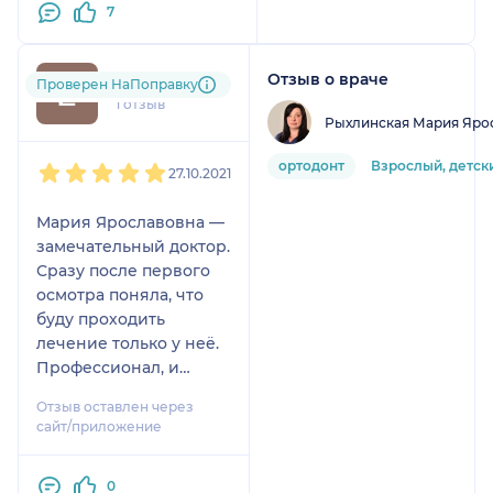
7
дальше, чем было
неоходимо, справа
система вообще не
Отзыв о враче
Евгения
Проверен НаПоправку
функциональна.
1 отзыв
Я была вынуждена
Рыхлинская Мария Яро
поменять клинику,
1
2
3
4
5
причиной тому
ортодонт
Взрослый, детск
27.10.2021
отношение
М.Я.Рыхлинской ко мне
Мария Ярославовна —
- пациенту и
замечательный доктор.
неудовлетворительный
Сразу после первого
результат выбранной
осмотра поняла, что
стратегии.
буду проходить
лечение только у неё.
Коротко о докторе:
Профессионал, и
Этот человек виноват
очень приятный и
не бывает, ошибок не
Отзыв оставлен через
светлый человек.
признает.
сайт/приложение
Весьма уверена в себе.
0