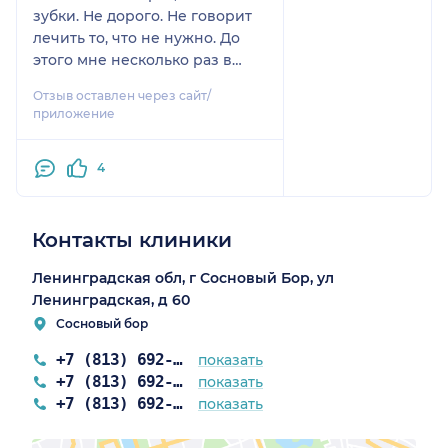
открещивается!!!.Люди,не дай
зубки. Не дорого. Не говорит
ни ногой.
бог вам обратиться к
лечить то, что не нужно. До
Рыхлинской М.Я.
этого мне несколько раз в
других клиниках говорили
Отзыв оставлен через сайт/
лечить зубы, в которых не
приложение
было кариеса, просто им
хотелось заменить старую
4
пломбу на новую. Я ей очень
доверяю, теперь хожу в
основном к ней. Наркоз не
делаю, у нее рука легкая)
Контакты клиники
Ленинградская обл, г Сосновый Бор, ул
Ленинградская, д 60
Сосновый бор
+7 (813) 692-99-77
показать
+7 (813) 692-82-84
показать
+7 (813) 692-62-60
показать