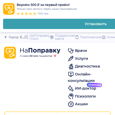
1
2
3
4
5
1
2
3
4
5
1
2
3
4
5
to
Вернём 500 ₽ за первый приём!
Закрыть
Только при записи через наше приложение
content
~13.5 тыс.
Установить
НаПоправку
Подарочная
Город:
Санкт-Петербург
Приложение
Кли
Плюс
карта
Врачи
Услуги
Диагностика
Онлайн-
консультации
ИИ-доктор
Психологи
Акции