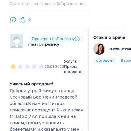
Отзыв оставлен через сайт/приложение
0
Отзыв о враче
Пользователь
Проверен НаПоправку
НаПоправку
Рыхлинская
1
2
3
4
5
ортодонт
Взро
Услуга:
20.09.2020
Прием
ортодонта
Ужасный ортодонт!
Доброе утро.Я живу в городе
Сосновый Бор Ленинградской
области.К нам из Питера
приезжает ортодонт Рыхлинская
М.Я.В 2017 г.я пришла к ней на
приём,чтобы установить
брекеты.Р.М.Я.сказала,что у меня