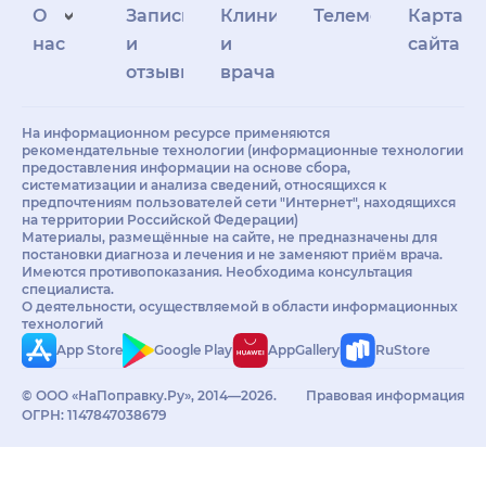
О
Запись
Клиникам
Телемедицина
Карта
нас
и
и
сайта
отзывы
врачам
На информационном ресурсе применяются
рекомендательные технологии (информационные технологии
предоставления информации на основе сбора,
систематизации и анализа сведений, относящихся к
предпочтениям пользователей сети "Интернет", находящихся
на территории Российской Федерации)
Материалы, размещённые на сайте, не предназначены для
постановки диагноза и лечения и не заменяют приём врача.
Имеются противопоказания. Необходима консультация
специалиста.
О деятельности, осуществляемой в области информационных
технологий
App Store
Google Play
AppGallery
RuStore
© ООО «НаПоправку.Ру», 2014—2026.
Правовая информация
ОГРН: 1147847038679