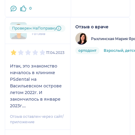
Спасибо!!!
перешли к небольшим
0
эстетическим
реставрация.
Отзыв о враче
+7xxxxxxxx60
Проверен НаПоправку
Я очень благодарна,
1 отзыв
результаты лечения
Рыхлинская Мария Яр
меня радуют. Всяческих
1
2
3
4
5
ортодонт
Взрослый, детс
успехов доктору и
17.04.2023
благополучия.
Итак, это знакомство
началось в клинике
PSdental на
Васильевском острове
летом 2022г. И
закончилось в январе
2023г.
Была установлена
Отзыв оставлен через сайт/
частичная брекет-
приложение
система слева и справа.
Слева 7-ка смещена