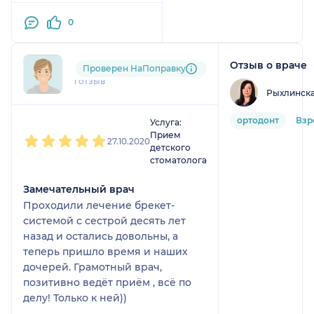
врачом не является!
Доктором оооочень
0
довольна! Результат
великолепный!
Рекомендую от души!
Отзыв о враче
for....@....ru
Проверен НаПоправку
1 отзыв
Рыхлинска
1
2
3
4
5
ортодонт
Взр
Услуга:
Прием
27.10.2020
детского
стоматолога
Замечательный врач
Проходили лечение брекет-
системой с сестрой десять лет
назад и остались довольны, а
теперь пришло время и наших
дочерей. Грамотный врач,
позитивно ведёт приём , всё по
делу! Только к ней))