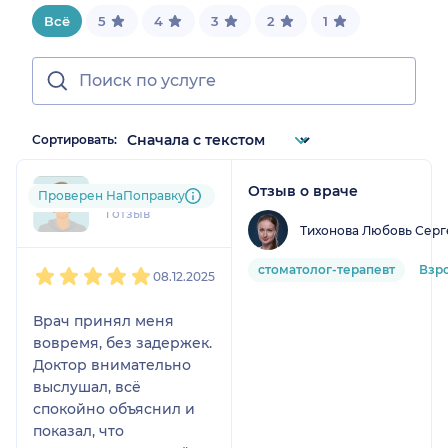
Всё
5
4
3
2
1
Сортировать:
Отзыв о враче
nik....@....ru
Проверен НаПоправку
1 отзыв
Тихонова Любовь Серг
1
2
3
4
5
стоматолог-терапевт
Взр
08.12.2025
Врач принял меня
вовремя, без задержек.
Доктор внимательно
выслушал, всё
спокойно объяснил и
показал, что