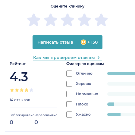
Оцените клинику
Написать отзыв
+ 150
Как мы проверяем отзывы
Рейтинг
Фильтр по оценкам
4.3
Отлично
progress:
78.57142857142857
Хорошо
progress:
0%
Нормально
progress:
14 отзывов
0%
Плохо
progress:
7.142857142857142%
Ужасно
progress:
Заблокировано
Нерелевантно
0
0
14.285714285714285%