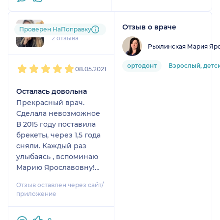
Работает бегло, не
вдумываясь.
Отзыв о враче
Валерия
Проверен НаПоправку
Все "неудобные
2 отзыва
моменты" объясняет
Рыхлинская Мария Яр
индивидуальными
1
2
3
4
5
ортодонт
Взрослый, детс
особенностями
08.05.2021
пациента - "Пациент
сам виноват, все ему не
Осталась довольна
так".
Прекрасный врач.
Исчерпываюших
Сделала невозможное
ответов от этого
В 2015 году поставила
специалиста или
брекеты, через 1,5 года
сопровождения в
сняли. Каждый раз
переживании,
улыбаясь , вспоминаю
беспокойстве вы
Марию Ярославовну!
никогда не получите.
Спасибо 🙏
Отзыв оставлен через сайт/
На это Рыхлинская М.Я.
приложение
времени не тратит,
считает лишним. Но за
то проволоку крутит