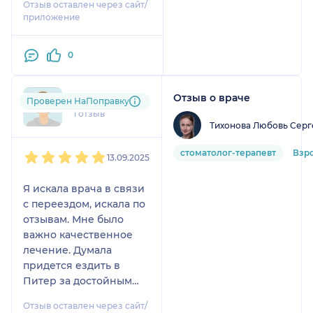
Отзыв оставлен через сайт/
сложное. Зная по
приложение
отзывам знакомых о
золотых руках Артёма
0
Аркадьевича, решила
обратиться к нему,
вдруг возьмётся он за
Отзыв о враче
+7xxxxxxxx63
Проверен НаПоправку
мои зубы. :) На
1 отзыв
консультации показала
Тихонова Любовь Серг
снимки, у Артёма
1
2
3
4
5
Аркадьевича не
стоматолог-терапевт
Взр
13.09.2025
возникло сомнений,
что он с этим справится
Я искала врача в связи
и при помощи местной
с переездом, искала по
анестезии. Выдал
отзывам. Мне было
рекомендации для
важно качественное
подготовки к удалению
лечение. Думала
и назначил дату.
придется ездить в
Удаление первой
Питер за достойным
правой 8-ки было очень
лечением, но прочла
сложным, так как зуб
Отзыв оставлен через сайт/
положительные отзывы