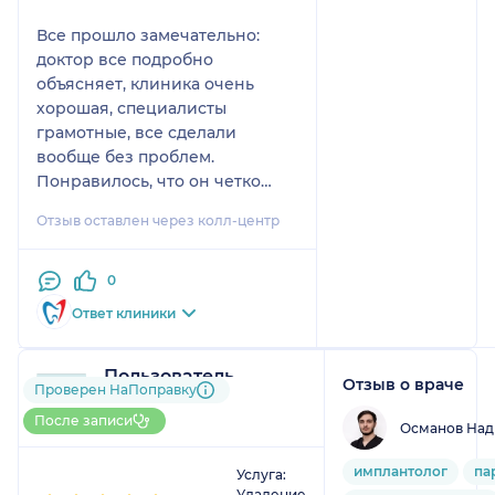
Все прошло замечательно:
доктор все подробно
объясняет, клиника очень
хорошая, специалисты
грамотные, все сделали
вообще без проблем.
Понравилось, что он четко
расписывает план лечения,
Отзыв оставлен через колл-центр
что нужно делать сейчас, а что
может подождать.
0
Ответ клиники
Пользователь
Отзыв о враче
Проверен НаПоправку
НаПоправку
1 отзыв
После записи
Османов Над
1
2
3
4
5
имплантолог
па
Услуга:
Удаление