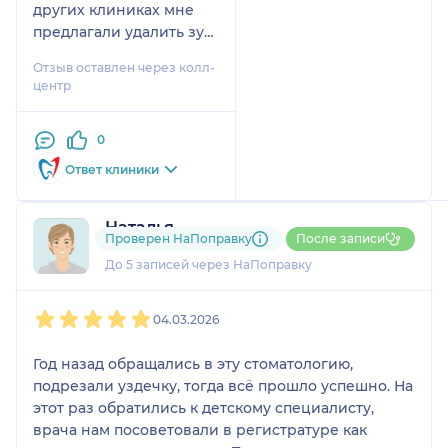
других клиниках мне
предлагали удалить зуб,
а она взялась за
Отзыв оставлен через колл-
лечение и успешно его
центр
сохраняет. Очень
внимательный,
0
профессиональный,
несмотря на молодой
Ответ клиники
возраст, доктор.
Наталья
Проверен НаПоправку
После записи
2 отзыва
До 5 записей через НаПоправку
1
2
3
4
5
04.03.2026
Год назад обращались в эту стоматологию,
подрезали уздечку, тогда всё прошло успешно. На
этот раз обратились к детскому специалисту,
врача нам посоветовали в регистратуре как