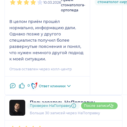
стоматолог-хир
10.03.2026
стоматолога-
ортопеда
В целом приём прошёл
нормально, информацию дали.
Однако позже у другого
специалиста получил более
развернутые пояснения и понял,
что нужен немного другой подход
к моей ситуации.
Отзыв оставлен через колл-центр
0
Ответ клиники
Пользователь НаПоправку
Проверен НаПоправку
После записи
8 отзывов
и
1 оценка
Больше 30 записей через НаПоправку
1
2
3
4
5