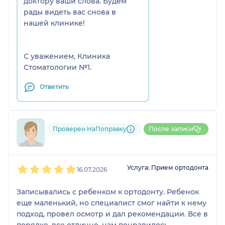
доктору ваши слова. Будем
рады видеть вас снова в
нашей клинике!
С уважением, Клиника
Стоматологии №1.
Ответить
Проверен НаПоправку
После записи
799....@....ru
1
2
3
4
5
Услуга: Прием ортодонта
16.07.2026
Записывались с ребенком к ортодонту. Ребенок
еще маленький, но специалист смог найти к нему
подход, провел осмотр и дал рекомендации. Все в
порядке, все отлично, нам понравилось.