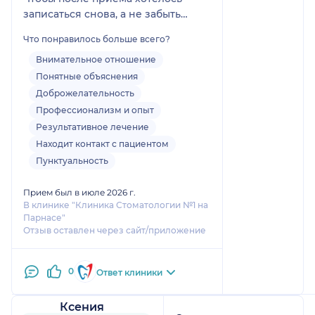
записаться снова, а не забыть
дорогу в клинику?
Что понравилось больше всего?
Я думала, таких не существует.
Оказывается, существует.
Внимательное отношение
Татьяна Владимировна
Понятные объяснения
замечательный доктор! Очень
Доброжелательность
эмпатичная, внимательная!
Профессионализм и опыт
Объясняет каждое действие во
Результативное лечение
время приема. Медсестра на
Находит контакт с пациентом
приеме была тоже замечательная
Пунктуальность
♥️
Если читаете отзывы и думаете
Прием был в июле 2026 г.
записаться или нет, то очень
В клинике "Клиника Стоматологии №1 на
рекомендую обратиться к ней!
Парнасе"
Отзыв оставлен через сайт/приложение
0
Ответ клиники
Ксения