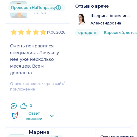
ассистентка тоже очень
Отзыв о враче
+7xxxxxxxx13
Проверен НаПоправку
милые и вежливые. В
1 отзыв
Шадрина Анжелина
клинике чисто,
Александровна
спокойно. Спасибо
1
2
3
4
5
клинике и Туралу
17.06.2026
ортодонт
Взрослый, детс
Агабеевичу)
Очень понравился
специалист. Лечусь у
нее уже несколько
месяцев. Всем
довольна
Отзыв оставлен через сайт/
приложение
0
Ответ
клиники
Марина
Отзыв о враче