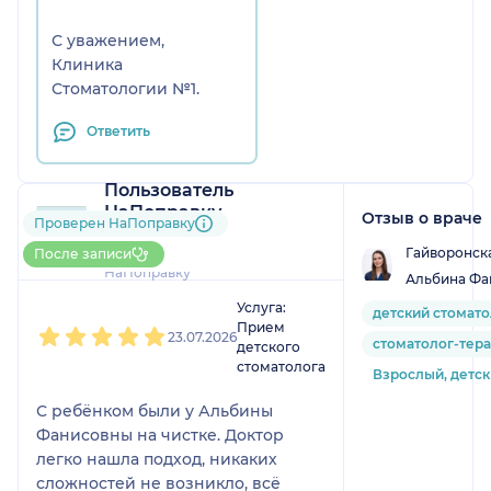
С уважением,
Клиника
Стоматологии №1.
Ответить
Пользователь
НаПоправку
Отзыв о враче
Проверен НаПоправку
1 отзыв
Гайворонск
Больше 30 записей через
После записи
НаПоправку
Альбина Фа
1
2
3
4
5
Услуга:
детский стомато
Прием
23.07.2026
стоматолог-тер
детского
стоматолога
Взрослый, детс
С ребёнком были у Альбины
Фанисовны на чистке. Доктор
легко нашла подход, никаких
сложностей не возникло, всё