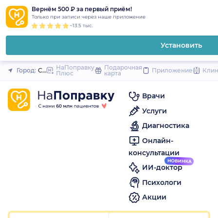
1
2
3
4
5
1
2
3
4
5
1
2
3
4
5
to
Вернём 500 ₽ за первый приём!
Закрыть
Только при записи через наше приложение
content
~13.5 тыс.
Установить
НаПоправку
Подарочная
Город:
Санкт-Петербург
Приложение
Кли
Плюс
карта
Врачи
Услуги
Диагностика
Онлайн-
консультации
ИИ-доктор
Психологи
Акции