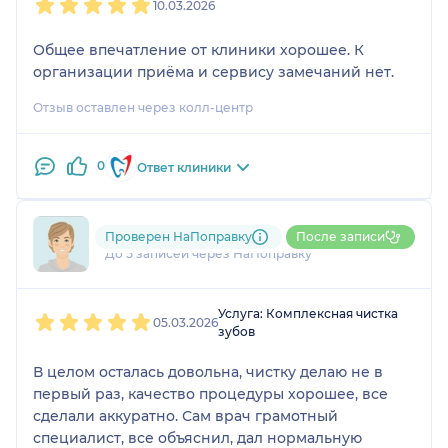
10.03.2026
Общее впечатление от клиники хорошее. К
организации приёма и сервису замечаний нет.
Отзыв оставлен через колл-центр
0
Ответ клиники
791....@....ru
Проверен НаПоправку
После записи
До 5 записей через НаПоправку
1
2
3
4
5
Услуга: Комплексная чистка
05.03.2026
зубов
В целом осталась довольна, чистку делаю не в
первый раз, качество процедуры хорошее, все
сделали аккуратно. Сам врач грамотный
специалист, все объяснил, дал нормальную