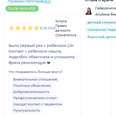
22 отзыва
и
2 оценки
Проверен НаПоправку
Больше 60 записей через
Гайворонска
После записи
НаПоправку
Альбина Фа
1
2
3
4
5
Услуга:
детский стомато
Прием
15.06.2026
стоматолог-тера
детского
стоматолога
Взрослый, детск
Были первый раз с ребёнком 2,5г.
Контакт с ребёнком нашла,
подробно объяснила и успокоила.
Врача рекомендую ❤️
Что понравилось больше всего?
Внимательное отношение
Понятные объяснения
Доброжелательность
Профессионализм и опыт
Находит контакт с пациентом
Пунктуальность