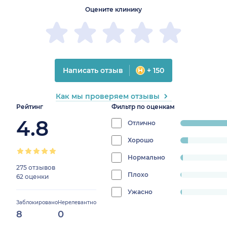
Оцените клинику
Написать отзыв
+ 150
Как мы проверяем отзывы
Рейтинг
Фильтр по оценкам
4.8
Отлично
progress:
92.09726443
Хорошо
progress:
4.86322188449848%
Нормально
progress:
275 отзывов
1.5197568389057752%
Плохо
progress:
62 оценки
0.60790273556231%
Ужасно
progress:
Заблокировано
Нерелевантно
0.911854103343465%
8
0