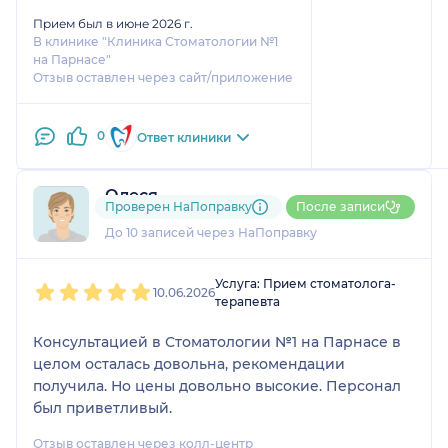
Прием был в июне 2026 г.
В клинике "Клиника Стоматологии №1
на Парнасе"
Отзыв оставлен через сайт/приложение
0
Ответ клиники
Олеся
Проверен НаПоправку
После записи
1 отзыв
До 10 записей через НаПоправку
1
2
3
4
5
Услуга: Прием стоматолога-
10.06.2026
терапевта
Консультацией в Стоматологии №1 на Парнасе в
целом осталась довольна, рекомендации
получила. Но цены довольно высокие. Персонал
был приветливый.
Отзыв оставлен через колл-центр