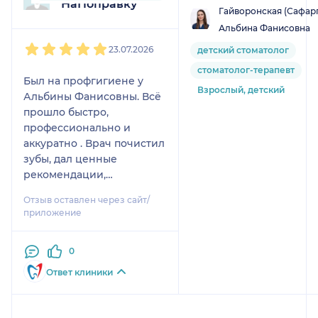
НаПоправку
Гайворонская (Сафар
Альбина Фанисовна
1
2
3
4
5
23.07.2026
детский стоматолог
стоматолог-терапевт
Был на профгигиене у
Взрослый, детский
Альбины Фанисовны. Всё
прошло быстро,
профессионально и
аккуратно . Врач почистил
зубы, дал ценные
рекомендации,
спрашивал о
Отзыв оставлен через сайт/
самочувствии в процессе .
приложение
Рекомендую!
0
Ответ клиники