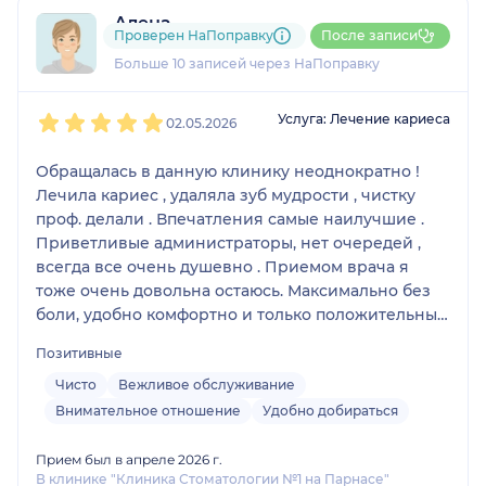
Алена
Проверен НаПоправку
После записи
5 отзывов
Больше 10 записей через НаПоправку
1
2
3
4
5
Услуга: Лечение кариеса
02.05.2026
Обращалась в данную клинику неоднократно !
Лечила кариес , удаляла зуб мудрости , чистку
проф. делали . Впечатления самые наилучшие .
Приветливые администраторы, нет очередей ,
всегда все очень душевно . Приемом врача я
тоже очень довольна остаюсь. Максимально без
боли, удобно комфортно и только положительные
эмоции . Хочется всегда только в даную
Позитивные
стоматологию ходить
Чисто
Вежливое обслуживание
Внимательное отношение
Удобно добираться
Прием был в апреле 2026 г.
В клинике "Клиника Стоматологии №1 на Парнасе"