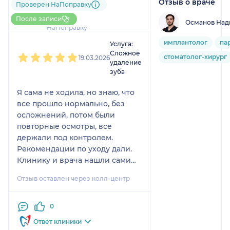
Отзыв о враче
Проверен НаПоправку
12 отзывов
Больше 60 записей через
После записи
Османов Над
НаПоправку
1
2
3
4
5
имплантолог
па
Услуга:
Сложное
стоматолог-хирург
19.03.2026
удаление
зуба
Я сама не ходила, но знаю, что
все прошло нормально, без
осложнений, потом были
повторные осмотры, все
держали под контролем.
Рекомендации по уходу дали.
Клинику и врача нашли сами
по отзывам, по клинике тоже
Отзыв оставлен через колл-центр
все устроило.
0
Ответ клиники