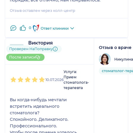
Отзыв оставлен через колл-центр
0
Ответ клиники
Виктория
Отзыв о враче
7 отзывов
и
3 оценки
Проверен НаПоправку
Больше 30 записей через
После записи
Никулина
НаПоправку
1
2
3
4
5
стоматолог-тер
Услуга:
Прием
10.07.2026
стоматолога-
терапевта
Вы когда-нибудь мечтали
встретить идеального
стоматолога?
Спокойного. Деликатного.
Профессионального.
Чтобы после приема хотелось