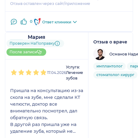
Отзыв оставлен через сайт/приложение
0
Ответ клиники
Мария
Отзыв о враче
9 отзывов
и
3 оценки
Проверен НаПоправку
Больше 20 записей через
После записи
Османов Нади
НаПоправку
1
2
3
4
5
имплантолог
пар
Услуга:
17.04.2026
Лечение
стоматолог-хирург
зубов
Пришла на консультацию из-за
скола на зубе, мне сделали КТ
челюсти, доктор все
внимательно посмотрел, дал
обратную связь.
В другой раз пришла уже на
удаление зуба, который не
удавалось спасти. Очень легко