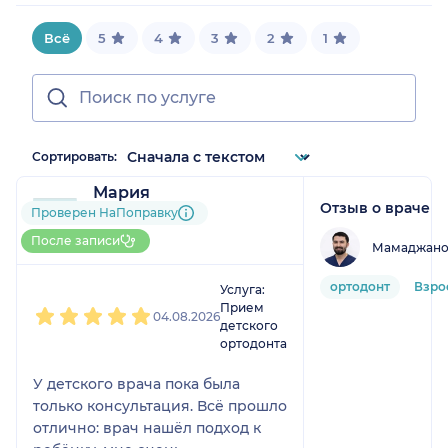
Всё
5
4
3
2
1
Сортировать:
Мария
Отзыв о враче
2 отзыва
Проверен НаПоправку
Больше 10 записей через
После записи
Мамаджанов
НаПоправку
1
2
3
4
5
ортодонт
Взро
Услуга:
Прием
04.08.2026
детского
ортодонта
У детского врача пока была
только консультация. Всё прошло
отлично: врач нашёл подход к