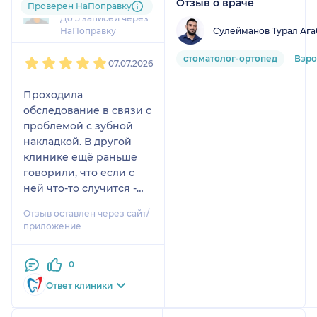
Отзыв о враче
1 отзыв
Проверен НаПоправку
До 5 записей через
Сулейманов Турал Ага
НаПоправку
1
2
3
4
5
стоматолог-ортопед
Взр
07.07.2026
Проходила
обследование в связи с
проблемой с зубной
накладкой. В другой
клинике ещё раньше
говорили, что если с
ней что-то случится -
уже выбор только
Отзыв оставлен через сайт/
снимать и ставить
приложение
коронку. Здесь ее
заполировали, сделав
0
предварительно
снимок. Доктор очень
Ответ клиники
понятно все объяснял,
администратор и