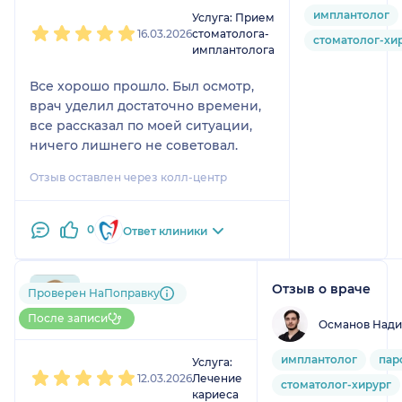
1
2
3
4
5
имплантолог
Услуга: Прием
16.03.2026
стоматолога-
стоматолог-хи
имплантолога
Все хорошо прошло. Был осмотр,
врач уделил достаточно времени,
все рассказал по моей ситуации,
ничего лишнего не советовал.
Отзыв оставлен через колл-центр
0
Ответ клиники
Отзыв о враче
791....@....ru
Проверен НаПоправку
1 отзыв
После записи
Османов Нади
1
2
3
4
5
имплантолог
пар
Услуга:
12.03.2026
Лечение
стоматолог-хирург
кариеса