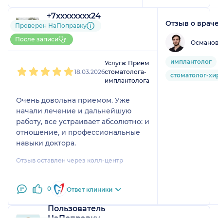
+7xxxxxxxx24
Отзыв о врач
7 отзывов
и
6 оценок
Проверен НаПоправку
Больше 40 записей через
После записи
Османов
НаПоправку
1
2
3
4
5
имплантолог
Услуга: Прием
18.03.2026
стоматолога-
стоматолог-хи
имплантолога
Очень довольна приемом. Уже
начали лечение и дальнейшую
работу, все устраивает абсолютно: и
отношение, и профессиональные
навыки доктора.
Отзыв оставлен через колл-центр
0
Ответ клиники
Пользователь