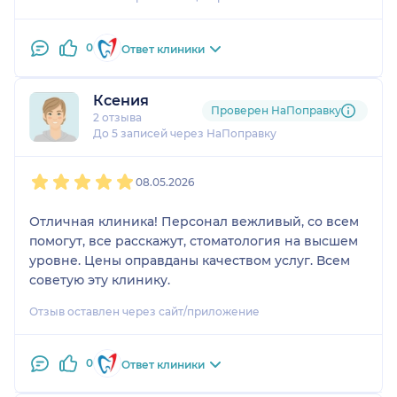
0
Ответ клиники
Ксения
Проверен НаПоправку
2 отзыва
До 5 записей через НаПоправку
1
2
3
4
5
08.05.2026
Отличная клиника! Персонал вежливый, со всем
помогут, все расскажут, стоматология на высшем
уровне. Цены оправданы качеством услуг. Всем
советую эту клинику.
Отзыв оставлен через сайт/приложение
0
Ответ клиники