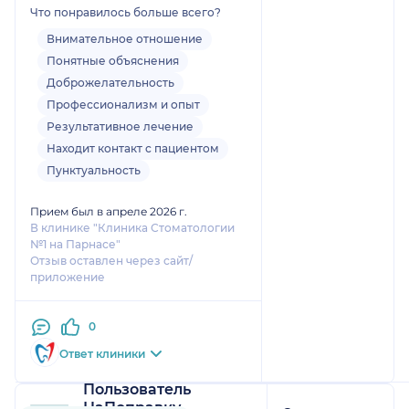
Что понравилось больше всего?
и комфортно все прошло, даже
не заметила, как его удалили.
Внимательное отношение
До этого был опыт удаления
Понятные объяснения
двух зубов, этот был самый
Доброжелательность
комфортный и
Профессионализм и опыт
безболезненный)
Результативное лечение
Большое спасибо
Находит контакт с пациентом
Пунктуальность
Прием был в апреле 2026 г.
В клинике "Клиника Стоматологии
№1 на Парнасе"
Отзыв оставлен через сайт/
приложение
0
Ответ клиники
Пользователь
НаПоправку