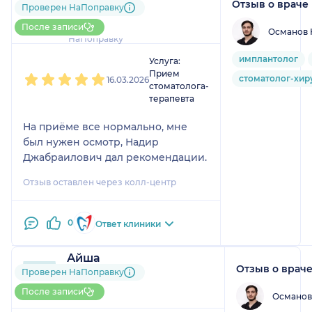
НаПоправку
Отзыв о враче
Проверен НаПоправку
1 отзыв
До 5 записей через
После записи
Османов 
НаПоправку
1
2
3
4
5
имплантолог
Услуга:
Прием
стоматолог-хир
16.03.2026
стоматолога-
терапевта
На приёме все нормально, мне
был нужен осмотр, Надир
Джабраилович дал рекомендации.
Отзыв оставлен через колл-центр
0
Ответ клиники
Айша
Отзыв о врач
4 отзыва
и
2 оценки
Проверен НаПоправку
Больше 100 записей через
После записи
Османов
НаПоправку