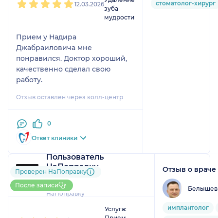
стоматолог-хирург
12.03.2026
зуба
мудрости
Прием у Надира
Джабраиловича мне
понравился. Доктор хороший,
качественно сделал свою
работу.
Отзыв оставлен через колл-центр
0
Ответ клиники
Пользователь
НаПоправку
Отзыв о враче
Проверен НаПоправку
8 отзывов
и
1 оценка
Больше 30 записей через
После записи
Белышев 
НаПоправку
1
2
3
4
5
имплантолог
Услуга:
Прием