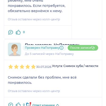
ребёнку, мне очень
понравилось. Если потребуется,
обязательно вернёмся к нему.
Отзыв оставлен через колл-центр
0
Пользователь НаПоправку
Проверен НаПоправку
После записи
1 отзыв
До 5 записей через НаПоправку
1
2
3
4
5
Услуга: Снимок зуба / челюсти
30.07.2026
Снимок сделали без проблем, мне всё
понравилось.
Отзыв оставлен через колл-центр
0
Ответ клиники