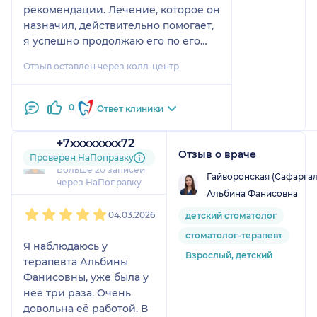
чисткой и консультацией довольна, за
рекомендации. Лечение, которое он
исключением работы ассистентки, на это
назначил, действительно помогает,
хотелось бы обратить внимание.
я успешно продолжаю его по его
рекомендациям. Ожидания
Отзыв оставлен через колл-центр
полностью оправдались,
специалиста выбирала по отзывам
на сервисе. Клиникой тоже
0
Ответ клиники
довольна. Администраторы очень
вежливые, помогают подобрать
+7xxxxxxxx72
удобное время, всё организовано
Отзыв о враче
3 отзыва
Проверен НаПоправку
комфортно.
Больше 20 записей
Гайворонская (Сафарга
через НаПоправку
Альбина Фанисовна
1
2
3
4
5
04.03.2026
детский стоматолог
стоматолог-терапевт
Я наблюдаюсь у
Взрослый, детский
терапевта Альбины
Фанисовны, уже была у
неё три раза. Очень
довольна её работой. В