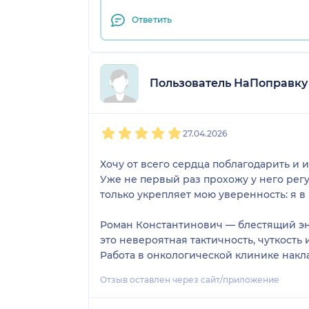
Ответить
Пользователь НаПоправку
1
2
3
4
5
27.04.2026
Хочу от всего сердца поблагодарить и
Уже не первый раз прохожу у него рег
только укрепляет мою уверенность: я в
Роман Константинович — блестящий эндо
это невероятная тактичность, чуткость
Работа в онкологической клинике накла
виртуозно: всегда подробно объясняет 
Отзыв оставлен через сайт/приложение
торопит и делает всё, чтобы исследов
уходишь не с тревогой, а с чётким по