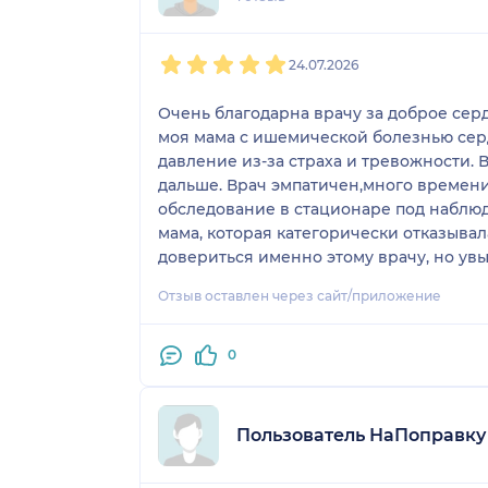
1
2
3
4
5
24.07.2026
Очень благодарна врачу за доброе се
моя мама с ишемической болезнью серд
давление из-за страха и тревожности. В
дальше. Врач эмпатичен,много времен
обследование в стационаре под наблюд
мама, которая категорически отказывал
довериться именно этому врачу, но увы
В итоге в рекомендованном месте маме в
Отзыв оставлен через сайт/приложение
довольна. Боли после процедуры не ос
что-то плохое найдут.
0
Пользователь НаПоправку