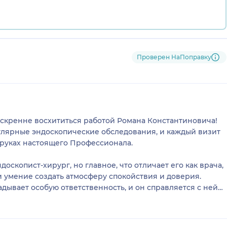
Проверен НаПоправку
 искренне восхититься работой Романа Константиновича!
улярные эндоскопические обследования, и каждый визит
 руках настоящего Профессионала.
скопист-хирург, но главное, что отличает его как врача,
 и умение создать атмосферу спокойствия и доверия.
дывает особую ответственность, и он справляется с ней
ход процедуры, отвечает на все вопросы, никогда не
ание прошло максимально комфортно. После приёма к нему
ниманием и уверенностью в завтрашнем дне.