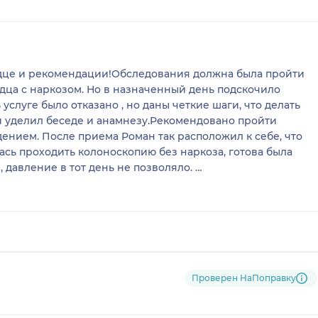
рдце и рекомендации!Обследования должна была пройти
ца с наркозом. Но в назначенный день подскочило
 услуге было отказано , но даны четкие шаги, что делать
и уделил беседе и анамнезу.Рекомендовано пройти
ением. После приема Роман так расположил к себе, что
ась проходить колоноскопию без наркоза, готова была
, давление в тот день не позволяло.
сё сделали с наркозом, как она и хотела , осталась
талось, больше было чисто переживаний и волнений, что
Проверен НаПоправку