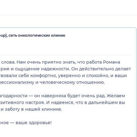
ется на достигнутом: постоянно учится, осваивает
выми стандартами в эндоскопии и хирургии. Видно, что
 работает на результат, а не «для галочки».
oup), сеть онкологических клиник
ваш труд, за человеческое отношение и за то, что даже в
ми чувствуешь надёжность и поддержку. От всей души
ожно доверить самое ценное – здоровье! Крепкого вам
ения и благодарных пациентов!
слова. Нам очень приятно знать, что работа Романа
ерие и ощущение надежности. Он действительно делает
твовали себя комфортно, уверенно и спокойно, и ваши
фессионализму и человеческому отношению.
годарности — он наверняка будет очень рад. Желаем
озитивного настроя. И надеемся, что в дальнейшем вы
 и заботу в нашей клинике.
жное — ваше здоровье!