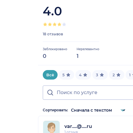
4.0
18 отзывов
Заблокировано
Нерелевантно
0
1
Всё
5
4
3
2
1
Сортировать:
var....@....ru
1 отзыв