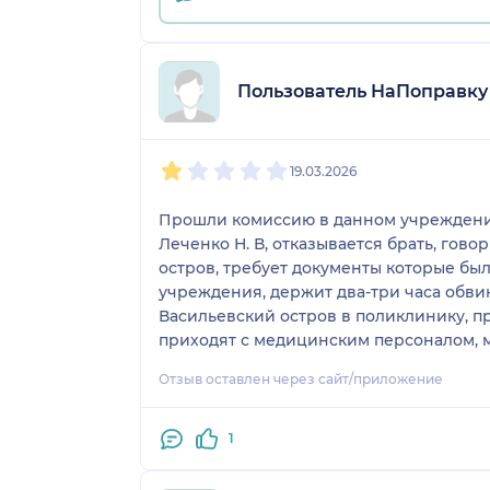
Пользователь НаПоправку
1
2
3
4
5
19.03.2026
Прошли комиссию в данном учреждени
Леченко Н. В, отказывается брать, гово
остров, требует документы которые б
учреждения, держит два-три часа обвин
Васильевский остров в поликлинику, п
приходят с медицинским персоналом, м
Отзыв оставлен через сайт/приложение
1