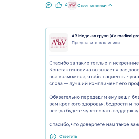
4
Ответ клиники
Особенно ценно, что он не останавлива
современные методики, следит за миро
он по-настоящему увлечён своим делом и
АВ Медикал групп (AV medical gr
Роман Константинович, спасибо вам за 
Представитель клиники
непростых медицинских ситуациях с ва
рекомендую вас как врача, которому м
здоровья, профессионального вдохнов
Спасибо за такие теплые и искренние 
Константиновича вызывает у вас дов
всё возможное, чтобы пациенты чувс
слова — лучший комплимент его про
Обязательно передадим ему ваши бла
вам крепкого здоровья, бодрости и п
всегда будете чувствовать поддержку
Спасибо, что доверяете нам такое ва
Ответить