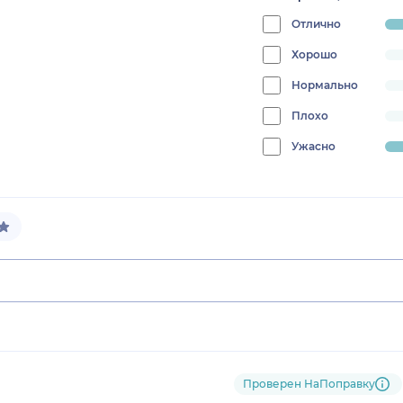
Отлично
progress
83.3333
Хорошо
progress:
0%
Нормально
progress:
0%
Плохо
progress:
0%
Ужасно
progress:
16.666666666666664%
Проверен НаПоправку