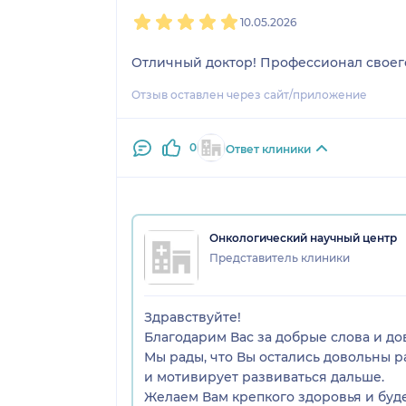
1
2
3
4
5
10.05.2026
Отличный доктор! Профессионал своего
Отзыв оставлен через сайт/приложение
0
Ответ клиники
Онкологический научный центр
Представитель клиники
Здравствуйте!
Благодарим Вас за добрые слова и д
Мы рады, что Вы остались довольны р
и мотивирует развиваться дальше.
Желаем Вам крепкого здоровья и буде