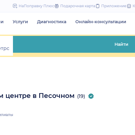
to
НаПоправку Плюс
Подарочная карта
Приложение
content
чи
Услуги
Диагностика
Онлайн-консультации
Найти
м центре в Песочном
(19)
илиалы