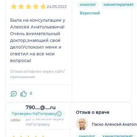
1
2
3
4
5
онколог
химиотерапевт
24.05.2023
Взрослый
Была на консультации у
Алексея Анатольевича!
Очень внимательный
доктор,знающий своё
дело!Успокоил меня и
ответил на все мои
вопросы!
Отзыв оставлен через сайт/
приложение
0
790....@....ru
Отзыв о враче
1 отзыв
Проверен НаПоправку
До 5 записей через
Паско Алексей Анатол
НаПоправку
1
2
3
4
5
онколог
химиотерапевт