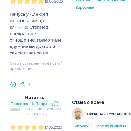
18.05.2023
Взрослый
Лечусь у Алексея
Анатольевича, в
клинике Степмед,
прекрасное
отношение, грамотный
вдумчивый доктор и
самое главное на
связи, можно обсудить
Отзыв оставлен через сайт/
возникающие вопросы
приложение
1
Наталья
Отзыв о враче
1 отзыв
Проверен НаПоправку
До 5 записей через
Паско Алексей Анатол
НаПоправку
1
2
3
4
5
онколог
химиотерапевт
17.05.2023