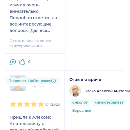
изучил очень
внимательно.
Подробно ответил на
все интересующие
вопросы. Дал все
необходимые
Отзыв оставлен через
рекомендации.
сайт/приложение
Огромное спасибо!
0
Отзыв о враче
ang....@....ru
Проверен НаПоправку
1 отзыв
Паско Алексей Анатоль
1
2
3
4
5
онколог
химиотерапевт
17.11.2023
Взрослый
Пришла к Алексею
Анатольевичу с
серьезной проблемой