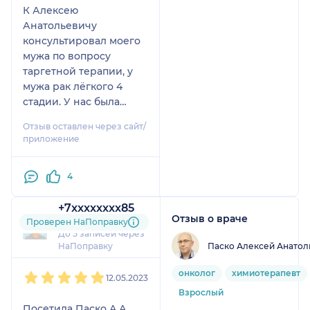
лечении, в курсе всех
К Алексею
изменений и
Анатольевичу
нововведений в
консультировал моего
онкологии.!!!
мужа по вопросу
Спасибо Вам большое
таргетной терапии, у
,Алексей
мужа рак лёгкого 4
Анатольевич!!!
стадии. У нас была
масса вопросов и
Отзыв оставлен через сайт/
доктор на все вопросы
приложение
дал нам
исчерпывающую
4
информацию, мы
теперь имеем полное
+7xxxxxxxx85
понимание картины
Отзыв о враче
4 отзыва
Проверен НаПоправку
болезни и тактики
До 5 записей через
лечения. Очень
Паско Алексей Анатол
НаПоправку
доброжелательный
1
2
3
4
5
врач, объясняет всё
онколог
химиотерапевт
12.05.2023
простыми, понятными
Взрослый
словами, после
Посетила Паско А.А.