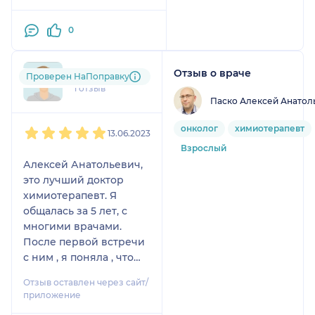
сделали,всё хорошо!!!👍
химиотерапевтов, с
😊👍
которыми я общалась
0
последние 7 месяцев
(одна даже была
доктором медицинских
Отзыв о враче
spb....@....ru
Проверен НаПоправку
наук), Алексей
1 отзыв
Анатольевич
Паско Алексей Анатол
понравился больше
1
2
3
4
5
онколог
химиотерапевт
всех своей
13.06.2023
компетентностью,
Взрослый
вежливостью и
Алексей Анатольевич,
фокусом на пациенте и
это лучший доктор
его задачах. Пожалуй,
химиотерапевт. Я
только у него я
общалась за 5 лет, с
получила
многими врачами.
максимальную
После первой встречи
информацию о своём
с ним , я поняла , что
лечении. Надеюсь что я
буду проходить
Отзыв оставлен через сайт/
смогу и в дальнейшем
лечение в их клинике.
приложение
консультироваться у
И ни разу не пожалела,