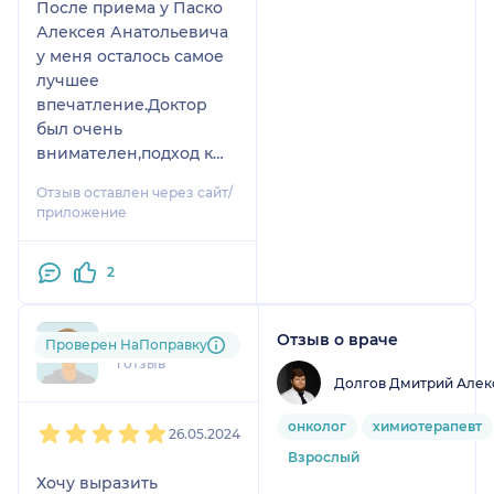
После приема у Паско
Алексея Анатольевича
у меня осталось самое
лучшее
впечатление.Доктор
был очень
внимателен,подход к
пациенту
Отзыв оставлен через сайт/
персонализированный
приложение
,я обошла многих
врачей ,среди них
2
именитые
профессора,но пожалуй
Алексей Анатольевич
Отзыв о враче
nat....@....ru
Проверен НаПоправку
-лучший из них
1 отзыв
,грамотный и
Долгов Дмитрий Алек
владеющий самыми
1
2
3
4
5
современными
онколог
химиотерапевт
26.05.2024
методами лечения ,а
Взрослый
еще ,что очень важно
Хочу выразить
не равнодушный