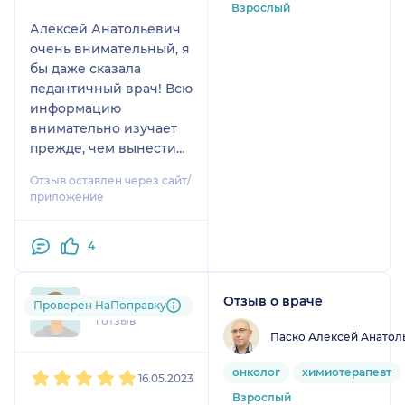
Взрослый
Алексей Анатольевич
очень внимательный, я
бы даже сказала
педантичный врач! Всю
информацию
внимательно изучает
прежде, чем вынести
решение. Проходила
Отзыв оставлен через сайт/
лечение у Алексея
приложение
Анатольевича в
СтепМед Клинике. На
4
все вопросы всегда
отвечал спокойно и
развёрнуто! Все мои
Отзыв о враче
gli....@....ru
Проверен НаПоправку
панические поведения
1 отзыв
:-)))) успокаивал. Всегда
Паско Алексей Анатол
на связи. Очень
1
2
3
4
5
впечатлило владение
онколог
химиотерапевт
16.05.2023
информацией о
Взрослый