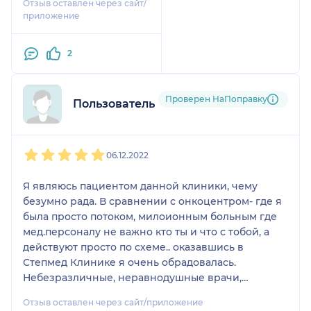
Отзыв оставлен через сайт/
Хочу сказать большое
приложение
спасибо за ваш труд
доктор.
2
Проверен НаПоправку
Пользователь НаПоправку
1
2
3
4
5
06.12.2022
Я являюсь пациентом данной клиники, чему
безумно рада. В сравнении с онкоцентром- где я
была просто потоком, милоионным больным где
мед.персоналу не важно кто ты и что с тобой, а
действуют просто по схеме.. оказавшись в
Степмед Клинике я очень обрадовалась.
Небезразличные, неравнодушные врачи,
приветливый персонал.. чувствую себя ВИП
Отзыв оставлен через сайт/приложение
пациенткой. Это счастье проходить лечение в