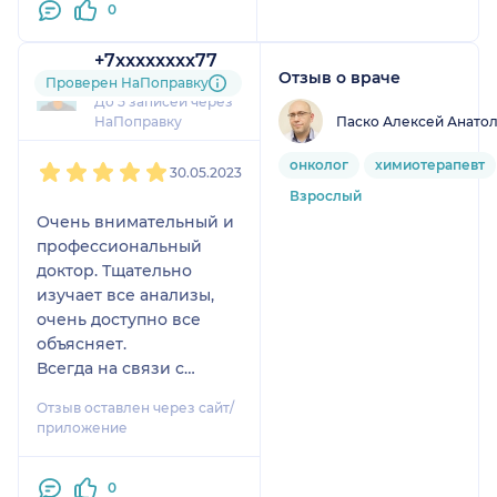
0
грамотный доктор и
внимательный человек.
+7xxxxxxxx77
Побольше бы таких
Отзыв о враче
1 отзыв
Проверен НаПоправку
профессионалов.
До 5 записей через
Спасибо вам огромное
Паско Алексей Анато
НаПоправку
за оказанное лечение!
1
2
3
4
5
онколог
химиотерапевт
30.05.2023
Взрослый
Очень внимательный и
профессиональный
доктор. Тщательно
изучает все анализы,
очень доступно все
объясняет.
Всегда на связи с
пациентом. Очень
Отзыв оставлен через сайт/
довольна
приложение
консультацией)
0