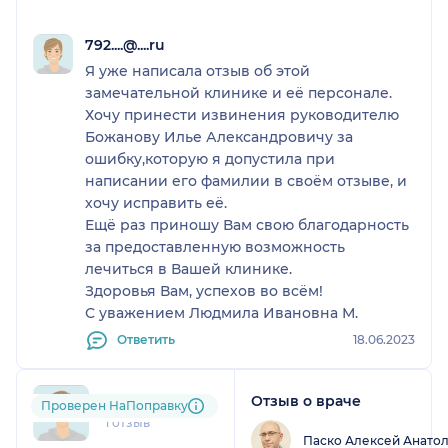
больных. Это время пролетело быстро и
незаметно, без всяких стрессов и неудобств, что
792....@....ru
должно оказывать только благоприятное
Я уже написала отзыв об этой
действие на пациентов и способствовать
замечательной клинике и её персонале.
успешному лечению.
Хочу принести извинения руководителю
Ходила туда с удовольствием и всегда уходила в
Божанову Илье Александровичу за
прекрасном настроении от пребывания там.
ошибку,которую я допустила при
Хочу выразить огромную благодарность всему
написании его фамилии в своём отзыве, и
коллективу клиники во главе с Божановым Ильёй
хочу исправить её.
Александровичем за проведённое лечение и за
Ещё раз приношу Вам свою благодарность
предоставленную возможность лечиться в таких
за предоставленную возможность
комфортных условиях, продолжая работать и
лечиться в Вашей клинике.
жить полноценной жизнью.
Здоровья Вам, успехов во всём!
Спасибо всем сотрудникам ( лечащему врачу
С уважением Людмила Ивановна М.
Алексею Анатольевичу, милым девушкам
Ответить
18.06.2023
администраторам, замечательным процедурным
сёстрам)за бережное и внимательное
отношение.
Отзыв о враче
poz....@....ru
Проверен НаПоправку
Особая благодарность и респект Илье
1 отзыв
Александровичу, который благодаря своему
Паско Алексей Анато