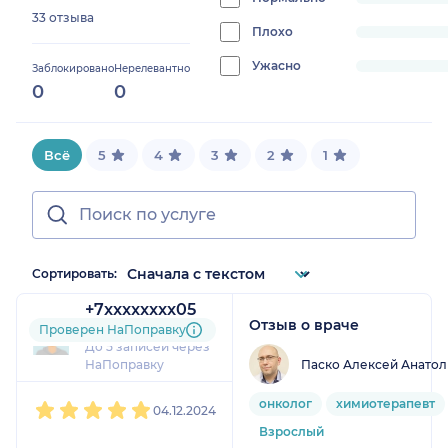
progress:
33 отзыва
0%
Плохо
progress:
0%
Ужасно
progress:
Заблокировано
Нерелевантно
0
0
0%
Всё
5
4
3
2
1
Сортировать:
+7xxxxxxxx05
Отзыв о враче
4 отзыва
Проверен НаПоправку
До 5 записей через
Паско Алексей Анатол
НаПоправку
1
2
3
4
5
онколог
химиотерапевт
04.12.2024
Взрослый