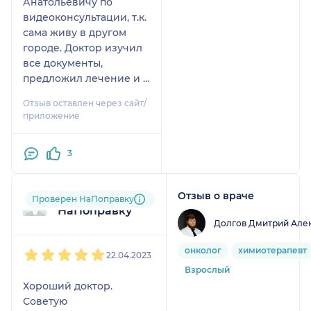
Анатольевичу по
видеоконсультации, т.к.
сама живу в другом
городе. Доктор изучил
все документы,
предложил лечение и я
приехала на лечение
Отзыв оставлен через сайт/
именно к нему. У меня
приложение
был рецидив и в
родном городе не
3
смогли ничего сказать.
Теперь езжу на
терапию каждые 21день.
Отзыв о враче
Пользователь
Проверен НаПоправку
Все нравится!
НаПоправку
Побольше бы таких
Долгов Дмитрий Але
врачей как Алексей
1
2
3
4
5
Анатольевич- ответит
онколог
химиотерапевт
22.04.2023
на все вопросы,
Взрослый
вежливый,
Хороший доктор.
внимательный и всегда
Советую
на связи.