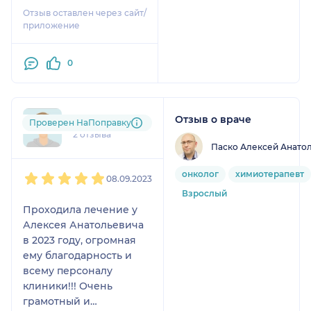
Отзыв оставлен через сайт/
приложение
0
Отзыв о враче
ksa....@....ru
Проверен НаПоправку
2 отзыва
Паско Алексей Анато
1
2
3
4
5
онколог
химиотерапевт
08.09.2023
Взрослый
Проходила лечение у
Алексея Анатольевича
в 2023 году, огромная
ему благодарность и
всему персоналу
клиники!!! Очень
грамотный и