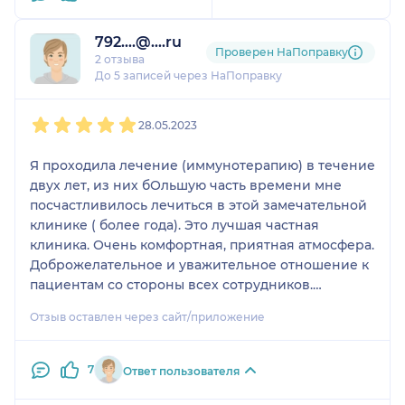
792....@....ru
Проверен НаПоправку
2 отзыва
До 5 записей через НаПоправку
1
2
3
4
5
28.05.2023
Я проходила лечение (иммунотерапию) в течение
двух лет, из них бОльшую часть времени мне
посчастливилось лечиться в этой замечательной
клинике ( более года). Это лучшая частная
клиника. Очень комфортная, приятная атмосфера.
Доброжелательное и уважительное отношение к
пациентам со стороны всех сотрудников.
Идеальная чистота. Никогда не думала, что можно
Отзыв оставлен через сайт/приложение
лечиться с таким страшным диагнозом в такой
уютной обстановке, где ничего не напоминает о
болезни, а наоборот оказывает благоприятное
7
Ответ пользователя
действие, поднимает настроение, что очень
важно для лечения особенно онкологических