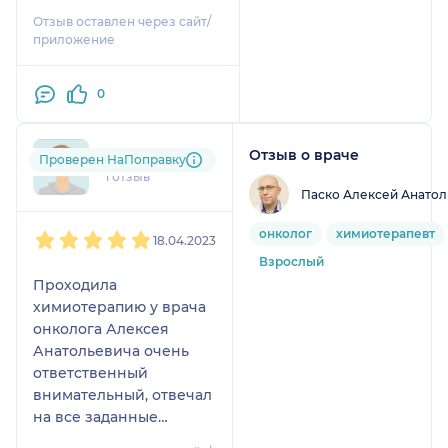
Чувствую себя в
Отзыв оставлен через сайт/
надежных
приложение
профессиональных
руках!!!
0
Отзыв о враче
flo....@....com
Проверен НаПоправку
1 отзыв
Паско Алексей Анатол
1
2
3
4
5
онколог
химиотерапевт
18.04.2023
Взрослый
Проходила
химиотерапию у врача
онколога Алексея
Анатольевича очень
ответственный
внимательный, отвечал
на все заданные
вопросы.