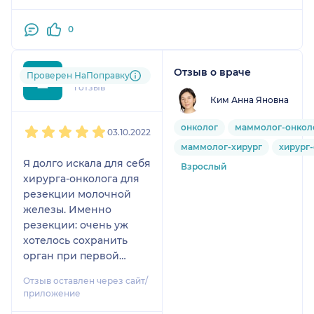
таком месте.
0
Отзыв о враче
Елена
Проверен НаПоправку
1 отзыв
Ким Анна Яновна
1
2
3
4
5
онколог
маммолог-онкол
03.10.2022
маммолог-хирург
хирург
Я долго искала для себя
Взрослый
хирурга-онколога для
резекции молочной
железы. Именно
резекции: очень уж
хотелось сохранить
орган при первой
стадии рака.
Отзыв оставлен через сайт/
Общение со
приложение
специалистами до