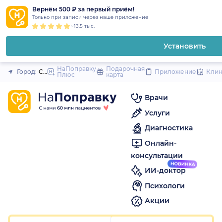
1
2
3
4
5
to
Вернём 500 ₽ за первый приём!
Закрыть
Только при записи через наше приложение
content
~13.5 тыс.
Установить
НаПоправку
Подарочная
Город:
Санкт-Петербург
Приложение
Кли
Плюс
карта
Врачи
Услуги
Диагностика
Онлайн-
консультации
ИИ-доктор
Психологи
Акции