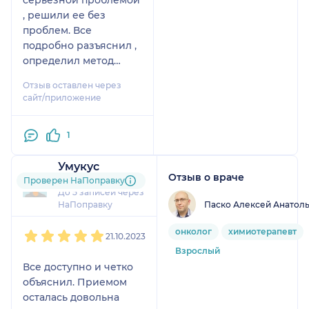
, решили ее без
проблем. Все
подробно разъяснил ,
определил метод
лечения , Очень
Отзыв оставлен через
профессиональный и
сайт/приложение
рациональный подход
к работе, все четко ,
1
лаконично , по делу.
Человек на своём
Умукус
месте. Спасибо
Отзыв о враче
3 отзыва
Проверен НаПоправку
большое Вам!!!
До 5 записей через
Паско Алексей Анатол
НаПоправку
1
2
3
4
5
онколог
химиотерапевт
21.10.2023
Взрослый
Все доступно и четко
объяснил. Приемом
осталась довольна