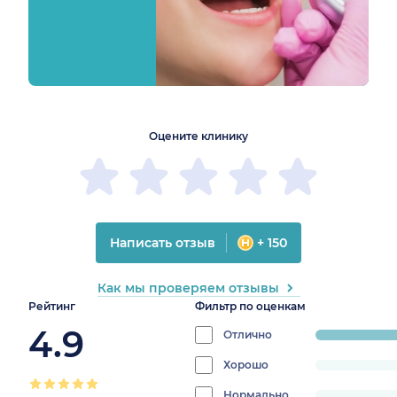
1
2
3
4
5
1
2
3
4
5
Оцените клинику
Написать отзыв
+ 150
Как мы проверяем отзывы
Рейтинг
Фильтр по оценкам
4.9
Отлично
progress:
100%
Хорошо
progress:
0%
Нормально