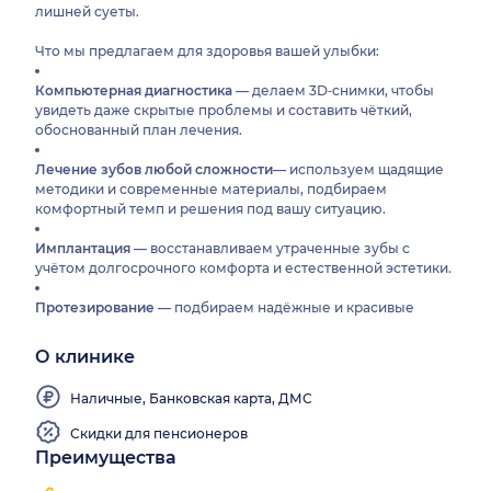
лишней суеты.
Что мы предлагаем для здоровья вашей улыбки:
Компьютерная диагностика
— делаем 3D‑снимки, чтобы
увидеть даже скрытые проблемы и составить чёткий,
обоснованный план лечения.
Лечение зубов любой сложности
— используем щадящие
методики и современные материалы, подбираем
комфортный темп и решения под вашу ситуацию.
Имплантация
— восстанавливаем утраченные зубы с
учётом долгосрочного комфорта и естественной эстетики.
Протезирование
— подбираем надёжные и красивые
решения под ваш образ жизни и бюджет, чтобы улыбка
снова стала уверенной и яркой.
О клинике
Отбеливание и профессиональная гигиена
— возвращаем
Наличные, Банковская карта, ДМС
зубам природную белизну и здоровье, составляем
индивидуальные программы ухода для стойкого
Скидки для пенсионеров
результата.
Преимущества
Ортодонтия
— исправляем прикус и выравниваем зубы с