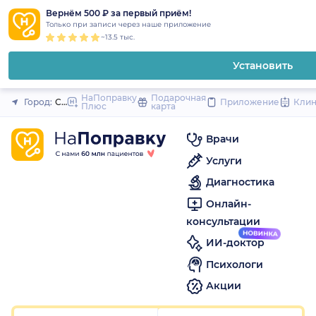
1
2
3
4
5
1
2
3
4
5
1
2
3
4
5
to
Вернём 500 ₽ за первый приём!
Закрыть
Только при записи через наше приложение
content
~13.5 тыс.
Установить
НаПоправку
Подарочная
Город:
Санкт-Петербург
Приложение
Кли
Плюс
карта
Врачи
Услуги
Диагностика
Онлайн-
консультации
ИИ-доктор
Психологи
Акции