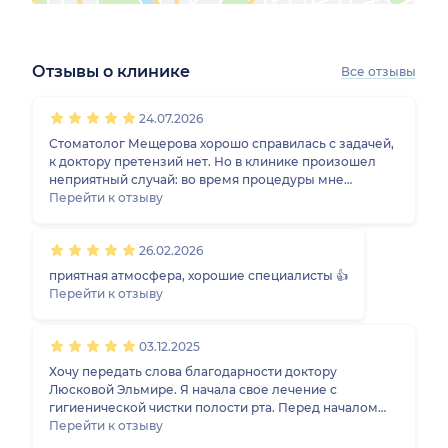
Отзывы о клинике
Все отзывы
1
2
3
4
5
1
2
3
4
5
1
2
3
4
5
1
2
3
4
5
24.07.2026
Стоматолог Мещерова хорошо справилась с задачей,
к доктору претензий нет. Но в клинике произошел
неприятный случай: во время процедуры мне
испортили кофту, у них разлилась хлорка.
Перейти к отзыву
26.02.2026
приятная атмосфера, хорошие специалисты 👍
Перейти к отзыву
03.12.2025
Хочу передать слова благодарности доктору
Люсковой Эльмире. Я начала свое лечение с
гигиенической чистки полости рта. Перед началом
процедуры доктор провела консультацию, оценила
Перейти к отзыву
состояние зубов и десен, дала ряд важных