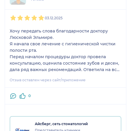
1
2
3
4
5
03.12.2025
Хочу передать слова благодарности доктору
Люсковой Эльмире.
Я начала свое лечение с гигиенической чистки
полости рта.
Перед началом процедуры доктор провела
консультацию, оценила состояние зубов и десен,
дала ряд важных рекомендаций. Ответила на все
мои вопросы.
Отзыв оставлен через сайт/приложение
Во время процедуры комментировала каждое
свое действие, интересовалась моими
ощущениями,
0
была внимательна к мелочам.
Благодаря заботливым рукам и
профессионализму доктора и его ассистента,
лечение прошло комфортно( а я ещё та трусиха)
Айсберг, сеть стоматологий
Спасибо огромное!
Представитель клиники