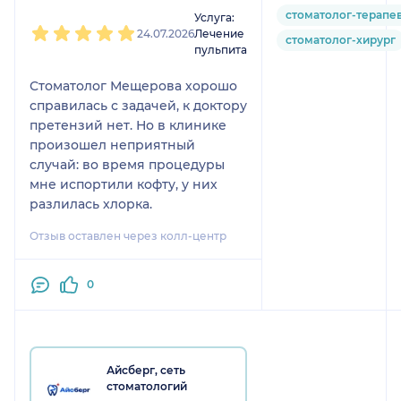
1
2
3
4
5
стоматолог-терапе
Услуга:
24.07.2026
Лечение
стоматолог-хирург
пульпита
Стоматолог Мещерова хорошо
справилась с задачей, к доктору
претензий нет. Но в клинике
произошел неприятный
случай: во время процедуры
мне испортили кофту, у них
разлилась хлорка.
Отзыв оставлен через колл-центр
0
Айсберг, сеть
стоматологий