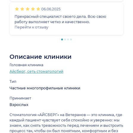
рекомендаций. Ответила на все мои вопросы. Во
06.06.2025
время процедуры комментировала каждое свое
действие, интересовалась моими ощущениями, была
Прекрасный специалист своего дела. Всю свою
внимательна к мелочам. Благодаря заботливым
работу выполняет четко и качественно.
рукам и профессионализму доктора и его ассистента,
Перейти к отзыву
лечение прошло комфортно( а я ещё та трусиха)
Спасибо огромное! Хочу отметить, что в клинике
царит приятная , спокойная и атмосфера, начиная со
входа. Спасибо вам за заботу!
Описание клиники
Головная клиника
Айсберг, сеть стоматологий
Тип
Частные многопрофильные клиники
Принимает
Взрослых
Стоматология «АЙСБЕРГ» на Ветеранов — это клиника, где
каждый пациент чувствует себя спокойно и уверенно: мы
знаем, как снять тревожность перед лечением и выстроить
процесс так, чтобы он был понятным, комфортным и без