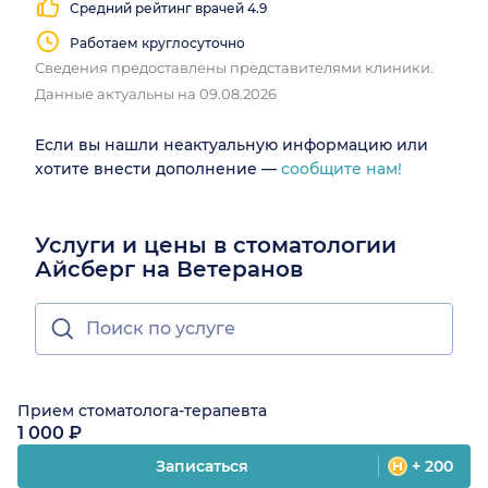
Средний рейтинг врачей 4.9
помощью современных систем, в том числе незаметных
вариантов.
Работаем круглосуточно
Сведения предоставлены представителями клиники.
Пародонтология
— лечим и профилактируем заболевания
дёсен, ведь здоровые дёсны — основа крепких зубов на
Данные актуальны на 09.08.2026
долгие годы.
Если вы нашли неактуальную информацию или
хотите внести дополнение —
сообщите нам!
Услуги и цены в стоматологии
Айсберг на Ветеранов
Прием стоматолога-терапевта
1 000 ₽
Записаться
+ 200