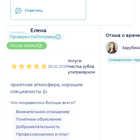
Ответить
Елена
Отзыв о враче
6 отзывов
Проверен НаПоправку
Больше 10 записей через
После записи
Зарубин
НаПоправку
1
2
3
4
5
стоматолог-те
Услуга:
26.02.2026
Чистка зубов
ультразвуком
приятная атмосфера, хорошие
специалисты 👍
Что понравилось больше всего?
Внимательное отношение
Понятные объяснения
Доброжелательность
Профессионализм и опыт