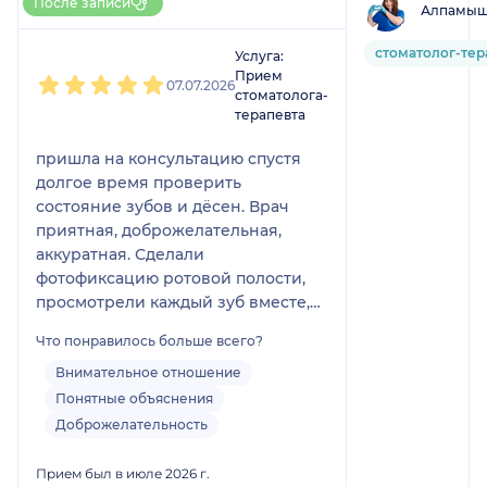
После записи
Алпамыш
НаПоправку
1
2
3
4
5
стоматолог-тер
Услуга:
Прием
07.07.2026
стоматолога-
терапевта
пришла на консультацию спустя
долгое время проверить
состояние зубов и дёсен. Врач
приятная, доброжелательная,
аккуратная. Сделали
фотофиксацию ротовой полости,
просмотрели каждый зуб вместе,
объяснила все по полочкам.
Что понравилось больше всего?
Внимательное отношение
Понятные объяснения
Доброжелательность
Прием был в июле 2026 г.