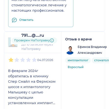
стоматологическое лечение у
настоящих профессионалов.
Ответить
791....@....ru
Отзыв о враче
2 отзыва
Проверен НаПоправку
До 10 записей через
Ефимов Владимир
НаПоправку
Александрович
1
2
3
4
5
04.07.2026
имплантолог
стоматол
Взрослый
В феврале 2024г
обратилась в клинику
Спер Смайл на Фермском
шоссе к иплантологогу
Малышеву с целью
консультации
установленных имплантов
в клинике Диана на