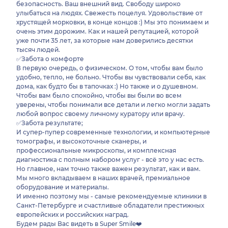
безопасность. Ваш внешний вид. Свободу широко
улыбаться на людях. Свежесть поцелуя. Удовольствие от
хрустящей морковки, в конце концов :) Мы это понимаем и
очень этим дорожим. Как и нашей репутацией, которой
уже почти 35 лет, за которые нам доверились десятки
тысяч людей.
✅Забота о комфорте
В первую очередь, о физическом. О том, чтобы вам было
удобно, тепло, не больно. Чтобы вы чувствовали себя, как
дома, как будто бы в тапочках :) Но также и о душевном.
Чтобы вам было спокойно, чтобы вы были во всем
уверены, чтобы понимали все детали и легко могли задать
любой вопрос своему личному куратору или врачу.
✅Забота результате;
И супер-пупер современные технологии, и компьютерные
томографы, и высокоточные сканеры, и
профессиональные микроскопы, и комплексная
диагностика с полным набором услуг - всё это у нас есть.
Но главное, нам точно также важен результат, как и вам.
Мы много вкладываем в наших врачей, премиальное
оборудование и материалы.
И именно поэтому мы - самые рекомендуемые клиники в
Санкт-Петербурге и счастливые обладатели престижных
европейских и российских наград.
Будем рады Вас видеть в Super Smile❤️