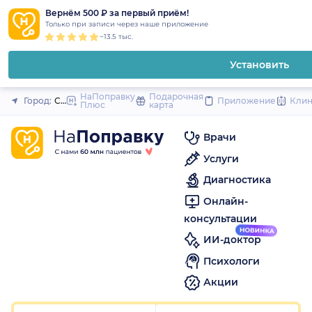
1
2
3
4
5
1
2
3
4
5
1
2
3
4
5
to
Вернём 500 ₽ за первый приём!
Закрыть
Только при записи через наше приложение
content
~13.5 тыс.
Установить
НаПоправку
Подарочная
Город:
Санкт-Петербург
Приложение
Кли
Плюс
карта
Врачи
Услуги
Диагностика
Онлайн-
консультации
ИИ-доктор
Психологи
Акции