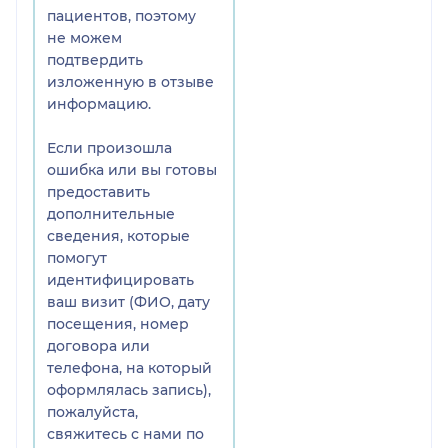
углублен и он виден над
пациентов, поэтому
десной. А так же это было
не можем
прекрасно видно на
подтвердить
снимке КТ, где можно все
изложенную в отзыве
увидеть все до
информацию.
миллиметра.
Вместо того чтобы рвать
Если произошла
мне десну можно было
ошибка или вы готовы
честно сказать что
предоставить
импланты вообще
дополнительные
установлены
сведения, которые
неправильно!
помогут
От всего произошедшего
идентифицировать
я получила сильный
ваш визит (ФИО, дату
стресс!
посещения, номер
Позже неправильно
договора или
установленные импланты
телефона, на который
пришлось удалить.
оформлялась запись),
пожалуйста,
свяжитесь с нами по