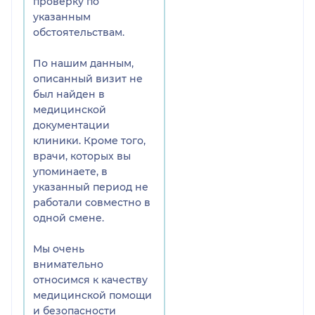
проверку по
подьязычная слизистая от
указанным
того что Ефимов порвал
обстоятельствам.
мне десну. Я позвонила в
клинику, где Малышев
По нашим данным,
сказал что нужно
описанный визит не
полоскать рот ромашкой.
был найден в
Это не помогало и мне
медицинской
пришлось пить
документации
антибиотики, после чего у
клиники. Кроме того,
меня упал иммунитет и я
врачи, которых вы
заболела.
упоминаете, в
Спрашивается зачем
указанный период не
Ефимов полез под десну
работали совместно в
острым предметом и тем
одной смене.
более в чужую работу.
Если он хотел измерить
Мы очень
углубленность
внимательно
импланта,то и так
относимся к качеству
визуально было видно во
медицинской помощи
рту, что имплант не
и безопасности