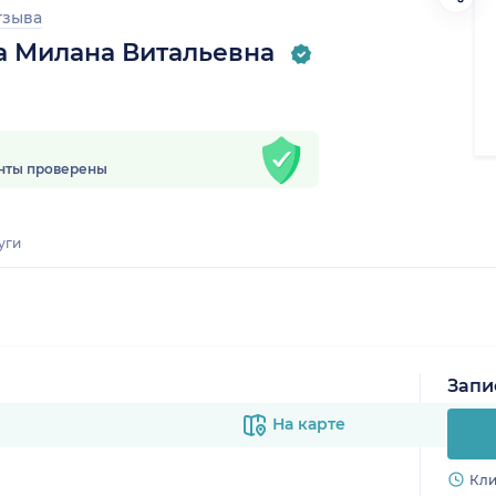
тзыва
а Милана Витальевна
нты проверены
уги
Запи
На карте
Кли