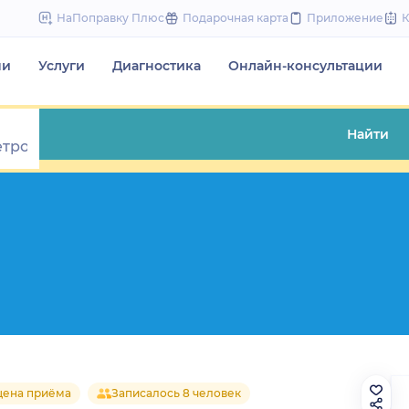
to
НаПоправку Плюс
Подарочная карта
Приложение
content
чи
Услуги
Диагностика
Онлайн-консультации
Найти
цена приёма
Записалось 8 человек