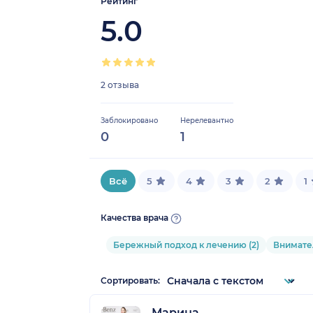
Рейтинг
5.0
2 отзыва
Заблокировано
Нерелевантно
0
1
Всё
5
4
3
2
1
Качества врача
Бережный подход к лечению (2)
Внимател
Сортировать:
Марина