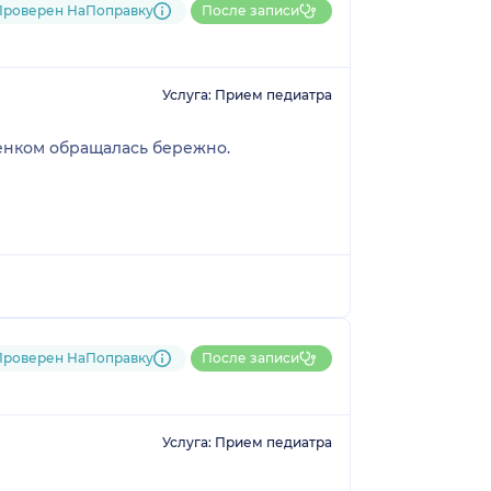
Проверен НаПоправку
После записи
Услуга: Прием педиатра
бенком обращалась бережно.
Проверен НаПоправку
После записи
Услуга: Прием педиатра