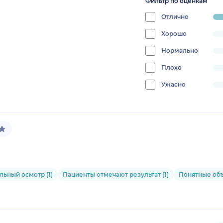
Фильтр по оценкам
Отлично
pr
10
Хорошо
progress:
0%
Нормально
progress:
0%
Плохо
progress:
0%
Ужасно
progress:
0%
ьный осмотр (1)
Пациенты отмечают результат (1)
Понятные объ