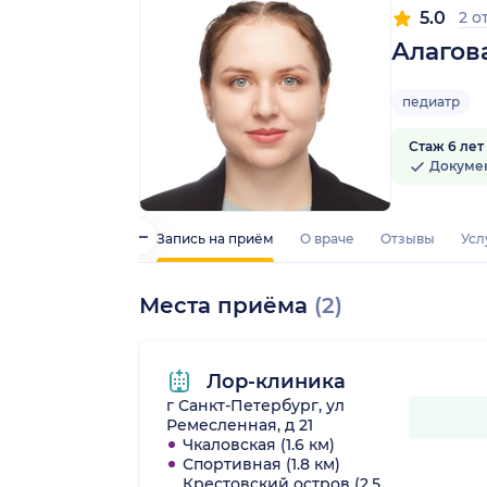
5.0
2 о
Алагов
педиатр
Стаж 6 лет
Докуме
Запись на приём
О враче
Отзывы
Усл
Места приёма
(2)
Лор-клиника
г Санкт-Петербург, ул
Ремесленная, д 21
Чкаловская (1.6 км)
Спортивная (1.8 км)
Крестовский остров (2.5