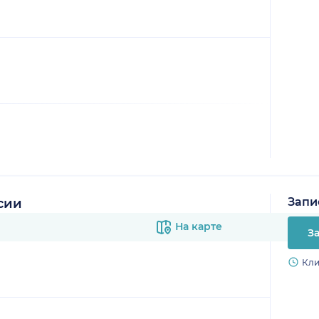
Запи
сии
На карте
З
Кли