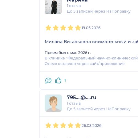
1 отзыв
До 5 записей через НаПоправку
1
2
3
4
5
19.05.2026
Милана Витальевна внимательный и заб
Прием был в мае 2026 г.
В клинике "Федеральный научно-клинически
Отзыв оставлен через сайт/приложение
1
795....@....ru
1 отзыв
До 5 записей через НаПоправку
1
2
3
4
5
26.03.2026