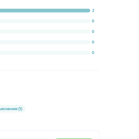
2
ogress:
0%
0
0
0
0
яснения (1)