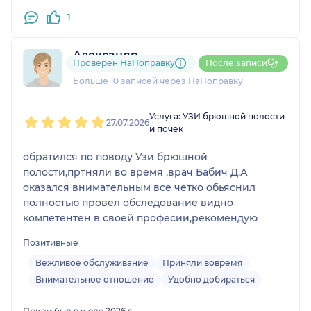
1
Александр
Проверен НаПоправку
После записи
1 отзыв
и
2 оценки
Больше 10 записей через НаПоправку
1
2
3
4
5
Услуга: УЗИ брюшной полости
27.07.2026
и почек
обратился по поводу Узи брюшной
полости,пртняли во время ,врач Бабич Д.А
оказался внимательным все четко обьяснил
полностью провел обследование видно
компетентен в своей професии,рекомендую
Позитивные
Вежливое обслуживание
Приняли вовремя
Внимательное отношение
Удобно добираться
Прием был в июле 2026 г.