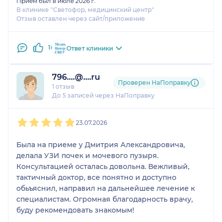
Прием был в июле 2026 г.
В клинике "Светофор, медицинский центр"
Отзыв оставлен через сайт/приложение
1
Ответ клиники
796....@....ru
Проверен НаПоправку
1 отзыв
До 5 записей через НаПоправку
1
2
3
4
5
23.07.2026
Была на приеме у Дмитрия Александровича,
делала УЗИ почек и мочевого пузыря.
Консультацией осталась довольна. Вежливый,
тактичный доктор, все понятно и доступно
обьъяснил, направил на дальнейшее лечение к
специалистам. Огромная благодарность врачу,
буду рекомендовать знакомым!