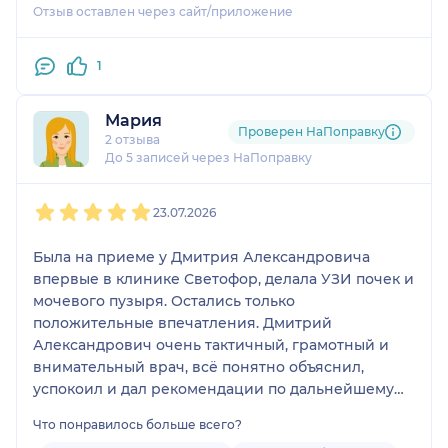
Отзыв оставлен через сайт/приложение
1
Мария
Проверен НаПоправку
2 отзыва
До 5 записей через НаПоправку
1
2
3
4
5
23.07.2026
Была на приеме у Дмитрия Александровича
впервые в клинике Светофор, делала УЗИ почек и
мочевого пузыря. Остались только
положительные впечатления. Дмитрий
Александрович очень тактичный, грамотный и
внимательный врач, всё понятно объяснил,
успокоил и дал рекомендации по дальнейшему
плану решения проблемы. В случае
Что понравилось больше всего?
необходимости УЗИ будем обращаться к нему