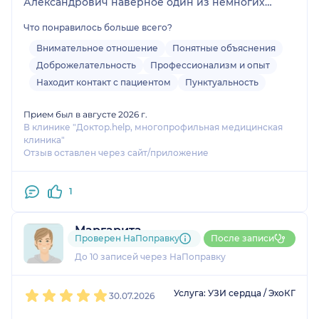
Александрович наверное один из немногих
врачей, которые объясняют сложные
Что понравилось больше всего?
медицинские термины простыми словами, прям
вот на пальцах показывает. Чудесный врач,
Внимательное отношение
Понятные объяснения
профессионал. О приеме остались только
Доброжелательность
Профессионализм и опыт
положительные эмоции. Спасибо!!!
Находит контакт с пациентом
Пунктуальность
Прием был в августе 2026 г.
В клинике "Доктор.help, многопрофильная медицинская
клиника"
Отзыв оставлен через сайт/приложение
1
Маргарита
Проверен НаПоправку
После записи
4 отзыва
До 10 записей через НаПоправку
1
2
3
4
5
Услуга: УЗИ сердца / ЭхоКГ
30.07.2026