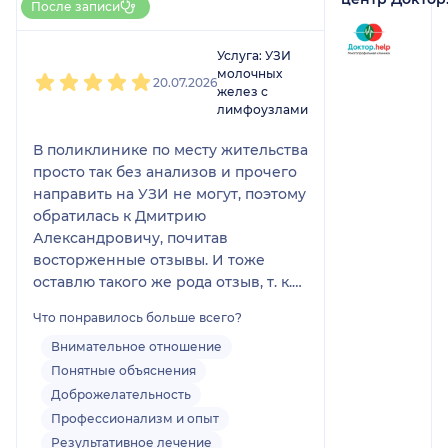
После записи
НаПоправку
1
2
3
4
5
Услуга: УЗИ
молочных
20.07.2026
желез с
лимфоузлами
В поликлинике по месту жительства
просто так без анализов и прочего
направить на УЗИ не могут, поэтому
обратилась к Дмитрию
Александровичу, почитав
восторженные отзывы. И тоже
оставлю такого же рода отзыв, т. к.
осталась очень довольна. Все четко
Что понравилось больше всего?
было объяснено, проведён
тщательно осмотр, дали выписку с
Внимательное отношение
указаниями и успокоили, что все в
Понятные объяснения
порядке и не стоит пугаться раньше
Доброжелательность
времени (сама себе внушила и
Профессионализм и опыт
поставила диагноз).
Результативное лечение