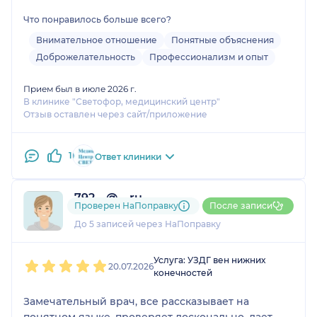
Что понравилось больше всего?
Внимательное отношение
Понятные объяснения
Доброжелательность
Профессионализм и опыт
Прием был в июле 2026 г.
В клинике "Светофор, медицинский центр"
Отзыв оставлен через сайт/приложение
1
Ответ клиники
792....@....ru
Проверен НаПоправку
После записи
1 отзыв
До 5 записей через НаПоправку
1
2
3
4
5
Услуга: УЗДГ вен нижних
20.07.2026
конечностей
Замечательный врач, все рассказывает на
понятном языке, проверяет досконально, дает