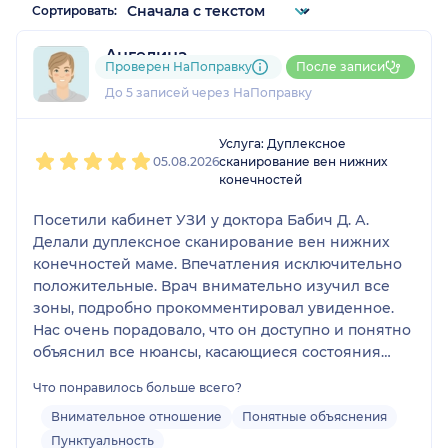
Сортировать:
Ангелина
Проверен НаПоправку
После записи
3 отзыва
До 5 записей через НаПоправку
1
2
3
4
5
Услуга: Дуплексное
05.08.2026
сканирование вен нижних
конечностей
Посетили кабинет УЗИ у доктора Бабич Д. А.
Делали дуплексное сканирование вен нижних
конечностей маме. Впечатления исключительно
положительные. Врач внимательно изучил все
зоны, подробно прокомментировал увиденное.
Нас очень порадовало, что он доступно и понятно
объяснил все нюансы, касающиеся состояния
мамы, и уделил время нашим вопросам. Кроме
Что понравилось больше всего?
того, доктор вышел за рамки своих обязанностей
и обратил наше внимание на сопутствующий
Внимательное отношение
Понятные объяснения
нюанс (проблемы со связками), порекомендовав
Пунктуальность