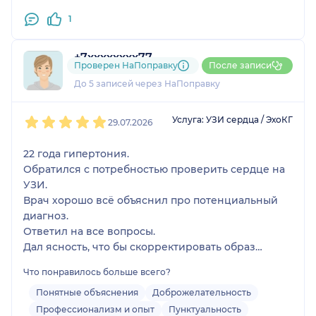
1
+7xxxxxxxx77
Проверен НаПоправку
После записи
1 отзыв
До 5 записей через НаПоправку
1
2
3
4
5
Услуга: УЗИ сердца / ЭхоКГ
29.07.2026
22 года гипертония.
Обратился с потребностью проверить сердце на
УЗИ.
Врач хорошо всё объяснил про потенциальный
диагноз.
Ответил на все вопросы.
Дал ясность, что бы скорректировать образ
жизни, и снизить риск негативной динамики в
Что понравилось больше всего?
ходе заболевания. Могу советовать врача,
приёмом доволен, 10/10!
Понятные объяснения
Доброжелательность
МЦ хороший, очередей нет, одноразовые
Профессионализм и опыт
Пунктуальность