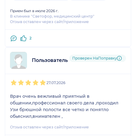
расходники в кабинете УЗИ присутствуют. Всем
доволен.
Прием был в июле 2026 г.
В клинике "Светофор, медицинский центр"
Отзыв оставлен через сайт/приложение
2
Проверен НаПоправку
Пользователь НаПоправку
1
2
3
4
5
27.07.2026
Врач очень вежливый приятный в
общении,профессионал своего дела ,проходил
Узи брюшной полости все четко и понятло
обьяснил,внимателен ,
Отзыв оставлен через сайт/приложение