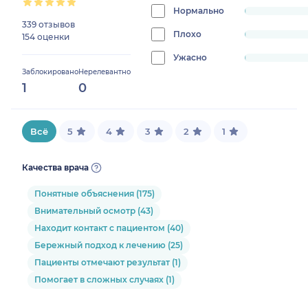
0.6085192697768762%
Нормально
progress:
339 отзывов
0.4056795131845842%
Плохо
progress:
154 оценки
0.4056795131845842%
Ужасно
progress:
Заблокировано
Нерелевантно
0.4056795131845842%
1
0
Всё
5
4
3
2
1
Качества врача
Понятные объяснения (175)
Внимательный осмотр (43)
Находит контакт с пациентом (40)
Бережный подход к лечению (25)
Пациенты отмечают результат (1)
Помогает в сложных случаях (1)