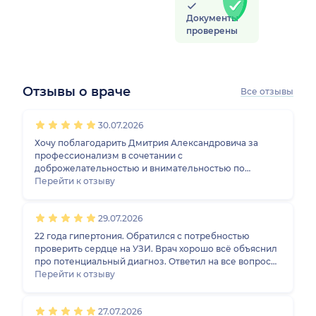
Документы
проверены
Отзывы о враче
Все отзывы
1
2
3
4
5
1
2
3
4
5
1
2
3
4
5
1
2
3
4
5
30.07.2026
Хочу поблагодарить Дмитрия Александровича за
профессионализм в сочетании с
доброжелательностью и внимательностью по
отношению к пациенту. Доктор понятно всё объяснял
Перейти к отзыву
и показывал во время обследования, внимательно
изучил предыдущие обследования и дал
29.07.2026
сравнительную характеристику. Большое спасибо за
профессионализм и отзывчивость! Обязательно буду
22 года гипертония. Обратился с потребностью
обращаться ещё 🥰
проверить сердце на УЗИ. Врач хорошо всё объяснил
про потенциальный диагноз. Ответил на все вопросы.
Дал ясность, что бы скорректировать образ жизни, и
Перейти к отзыву
снизить риск негативной динамики в ходе
заболевания. Могу советовать врача, приёмом
27.07.2026
доволен, 10/10! МЦ хороший, очередей нет,