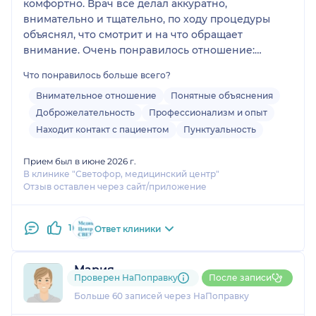
комфортно. Врач всё делал аккуратно,
внимательно и тщательно, по ходу процедуры
объяснял, что смотрит и на что обращает
внимание. Очень понравилось отношение:
доброжелательное, спокойное и
Что понравилось больше всего?
профессиональное. Смело могу рекомендовать
этого врача!
Внимательное отношение
Понятные объяснения
Доброжелательность
Профессионализм и опыт
Находит контакт с пациентом
Пунктуальность
Прием был в июне 2026 г.
В клинике "Светофор, медицинский центр"
Отзыв оставлен через сайт/приложение
1
Ответ клиники
Мария
Проверен НаПоправку
После записи
17 отзывов
и
1 оценка
Больше 60 записей через НаПоправку