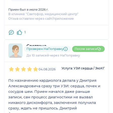
визит к травматологу. Считаю это признаком
высокого профессионализма. Спасибо!
Прием был в июле 2026 г.
В клинике "Светофор, медицинский центр"
Отзыв оставлен через сайт/приложение
1
Светлана
Проверен НаПоправку
После записи
2 отзыва
До 10 записей через НаПоправку
1
2
3
4
5
Услуга: УЗИ сердца / ЭхоКГ
04.08.2026
По назначению кардиолога делала у Дмитрия
Александровича сразу три УЗИ: сердца, почек и
сосудов шеи. Прием начался даже раньше
записи, сам процесс диагностики не вызвал
никакого дискомфорта, заключения получила
сразу, ждать не пришлось. Дмитрий