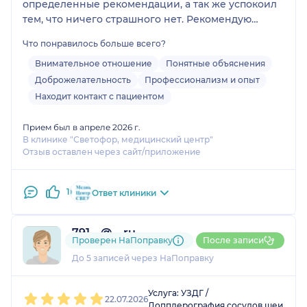
определенные рекомендации, а так же успокоил
тем, что ничего страшного нет. Рекомендую
данного специалиста и сама тоже буду
Что понравилось больше всего?
обращаться при необходимости 👍🏻
Внимательное отношение
Понятные объяснения
Доброжелательность
Профессионализм и опыт
Находит контакт с пациентом
Прием был в апреле 2026 г.
В клинике "Светофор, медицинский центр"
Отзыв оставлен через сайт/приложение
1
Ответ клиники
791....@....ru
Проверен НаПоправку
После записи
1 отзыв
До 5 записей через НаПоправку
1
2
3
4
5
Услуга: УЗДГ /
22.07.2026
Допплерография сосудов шеи