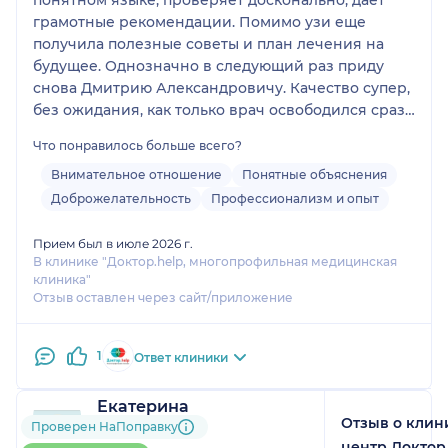
грамотные рекомендации. Помимо узи еще
получила полезные советы и план лечения на
будущее. Однозначно в следующий раз приду
снова Дмитрию Александровичу. Качество супер,
без ожидания, как только врач освободился сразу
принял, хотя до моего приёма еще было полчаса
Что понравилось больше всего?
Внимательное отношение
Понятные объяснения
Доброжелательность
Профессионализм и опыт
Прием был в июле 2026 г.
В клинике "Доктор.help, многопрофильная медицинская
клиника"
Отзыв оставлен через сайт/приложение
1
Ответ клиники
Екатерина
Отзыв о кли
4 отзыва
Проверен НаПоправку
Больше 10 записей через
центр Доктор