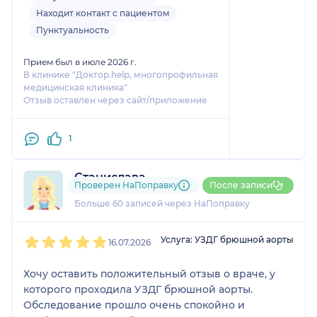
Если же говорить про клинику, в
Находит контакт с пациентом
которой принимал врач, то и здесь
Пунктуальность
есть что сказать. Во-первых, прошла
быстро запись и я через час
Прием был в июле 2026 г.
подъехала к ним. Во-вторых, нет
В клинике "Доктор.help, многопрофильная
очередей, везде чисто, на
медицинская клиника"
ресепшен сидят отзывчивые и
Отзыв оставлен через сайт/приложение
грамотные девушки.
В общем и в целом знаю, к кому и
1
куда можно будет обратиться в
дальнейшем.
Станислава
Проверен НаПоправку
После записи
22 отзыва
Больше 60 записей через НаПоправку
1
2
3
4
5
Услуга: УЗДГ брюшной аорты
16.07.2026
Хочу оставить положительный отзыв о враче, у
которого проходила УЗДГ брюшной аорты.
Обследование прошло очень спокойно и