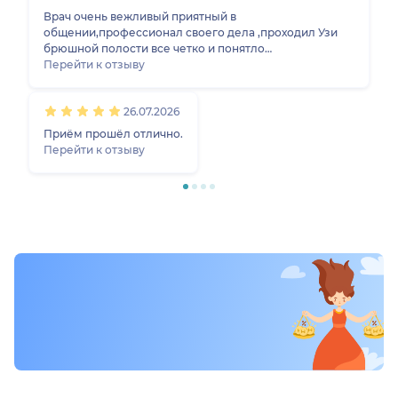
одноразовые расходники в кабинете УЗИ
Врач очень вежливый приятный в
присутствуют. Всем доволен.
общении,профессионал своего дела ,проходил Узи
брюшной полости все четко и понятло
обьяснил,внимателен ,
Перейти к отзыву
26.07.2026
Приём прошёл отлично.
Перейти к отзыву