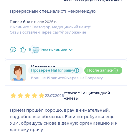
Прекрасный специалист! Рекомендую.
Прием был в июле 2026 г.
В клинике "Светофор, медицинский центр"
Отзыв оставлен через сайт/приложение
1
Ответ клиники
Кристина
Проверен НаПоправку
После записи
6 отзывов
и
3 оценки
Больше 15 записей через НаПоправку
1
2
3
4
5
Услуга: УЗИ щитовидной
22.07.2026
железы
Приём прошёл хорошо, врач внимательный,
подробно всё объяснил. Если потребуется ещё
УЗИ, обращусь снова в данную организацию и к
данному врачу