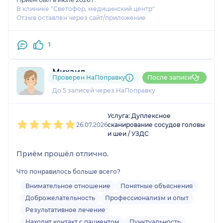
В клинике "Светофор, медицинский центр"
Отзыв оставлен через сайт/приложение
1
Михаил
Проверен НаПоправку
После записи
3 отзыва
До 5 записей через НаПоправку
1
2
3
4
5
Услуга: Дуплексное
26.07.2026
сканирование сосудов головы
и шеи / УЗДС
Приём прошёл отлично.
Что понравилось больше всего?
Внимательное отношение
Понятные объяснения
Доброжелательность
Профессионализм и опыт
Результативное лечение
Находит контакт с пациентом
Пунктуальность