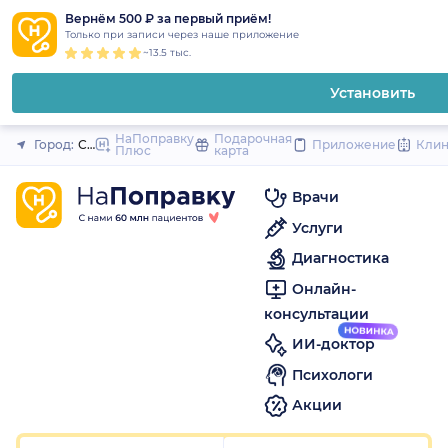
1
2
3
4
5
1
2
3
4
5
1
2
3
4
5
to
Вернём 500 ₽ за первый приём!
Закрыть
Только при записи через наше приложение
content
~13.5 тыс.
Установить
НаПоправку
Подарочная
Город:
Санкт-Петербург
Приложение
Кли
Плюс
карта
Врачи
Услуги
Диагностика
Онлайн-
консультации
ИИ-доктор
Психологи
Акции