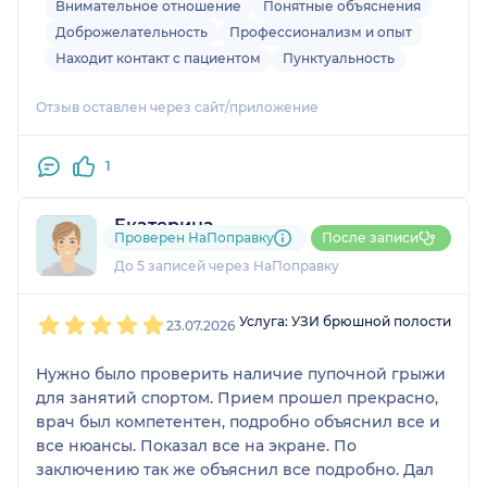
ещё, спасибо!
Внимательное отношение
Понятные объяснения
Доброжелательность
Профессионализм и опыт
Находит контакт с пациентом
Пунктуальность
Отзыв оставлен через сайт/приложение
1
Екатерина
Проверен НаПоправку
После записи
2 отзыва
До 5 записей через НаПоправку
1
2
3
4
5
Услуга: УЗИ брюшной полости
23.07.2026
Нужно было проверить наличие пупочной грыжи
для занятий спортом. Прием прошел прекрасно,
врач был компетентен, подробно объяснил все и
все нюансы. Показал все на экране. По
заключению так же объяснил все подробно. Дал