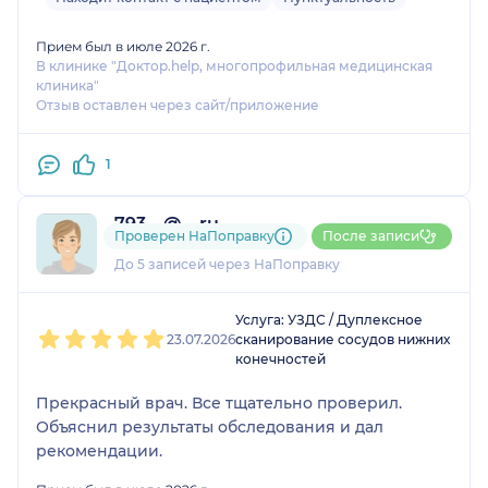
Прием был в июле 2026 г.
В клинике "Доктор.help, многопрофильная медицинская
клиника"
Отзыв оставлен через сайт/приложение
1
793....@....ru
Проверен НаПоправку
После записи
1 отзыв
До 5 записей через НаПоправку
1
2
3
4
5
Услуга: УЗДС / Дуплексное
23.07.2026
сканирование сосудов нижних
конечностей
Прекрасный врач. Все тщательно проверил.
Объяснил результаты обследования и дал
рекомендации.