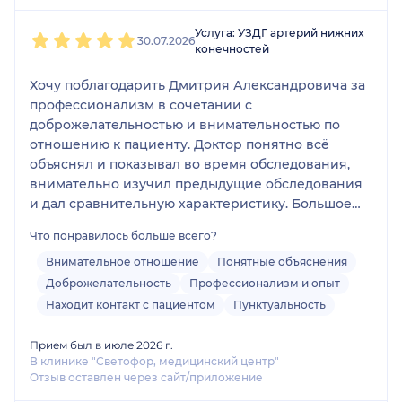
1
2
3
4
5
Услуга: УЗДГ артерий нижних
30.07.2026
конечностей
Хочу поблагодарить Дмитрия Александровича за
профессионализм в сочетании с
доброжелательностью и внимательностью по
отношению к пациенту. Доктор понятно всё
объяснял и показывал во время обследования,
внимательно изучил предыдущие обследования
и дал сравнительную характеристику. Большое
спасибо за профессионализм и отзывчивость!
Что понравилось больше всего?
Обязательно буду обращаться ещё 🥰
Внимательное отношение
Понятные объяснения
Доброжелательность
Профессионализм и опыт
Находит контакт с пациентом
Пунктуальность
Прием был в июле 2026 г.
В клинике "Светофор, медицинский центр"
Отзыв оставлен через сайт/приложение