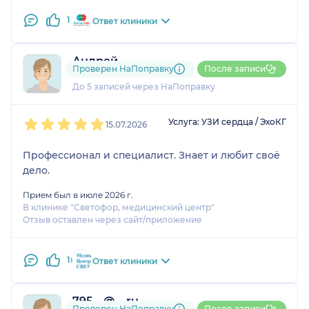
1
Ответ клиники
Андрей
Проверен НаПоправку
После записи
2 отзыва
До 5 записей через НаПоправку
1
2
3
4
5
Услуга: УЗИ сердца / ЭхоКГ
15.07.2026
Профессионал и специалист. Знает и любит своë
дело.
Прием был в июле 2026 г.
В клинике "Светофор, медицинский центр"
Отзыв оставлен через сайт/приложение
1
Ответ клиники
795....@....ru
Проверен НаПоправку
После записи