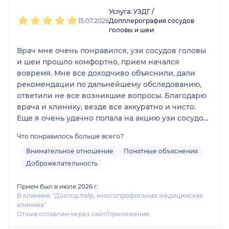
1
2
3
4
5
Услуга: УЗДГ /
15.07.2026
Допплерография сосудов
головы и шеи
Врач мне очень понравился, узи сосудов головы
и шеи прошло комфортно, прием начался
вовремя. Мне все доходчиво объяснили, дали
рекомендации по дальнейшему обследованию,
ответили не все возникшие вопросы. Благодарю
врача и клинику, везде все аккуратно и чисто.
Еще я очень удачно попала на акцию узи сосудов
головы и шеи со скидкой, буду рекомендовать
Что понравилось больше всего?
клинику знакомым!
Внимательное отношение
Понятные объяснения
Доброжелательность
Прием был в июле 2026 г.
В клинике "Доктор.help, многопрофильная медицинская
клиника"
Отзыв оставлен через сайт/приложение