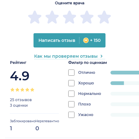
Оцените врача
Написать отзыв
+ 150
Как мы проверяем отзывы
Рейтинг
Фильтр по оценкам
4.9
Отлично
progress:
85.714285714285
Хорошо
progress:
14.285714285714285%
Нормально
progress:
25 отзывов
0%
Плохо
progress:
3 оценки
0%
Ужасно
progress:
Заблокировано
Нерелевантно
0%
1
0