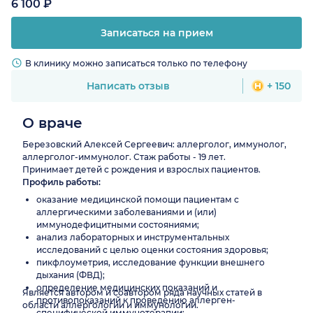
6 100 ₽
Записаться на прием
В клинику можно записаться только по телефону
Написать отзыв
+ 150
О враче
Березовский Алексей Сергеевич: аллерголог, иммунолог,
аллерголог-иммунолог. Стаж работы - 19 лет.
Принимает детей с рождения и взрослых пациентов.
Профиль работы:
оказание медицинской помощи пациентам с
аллергическими заболеваниями и (или)
иммунодефицитными состояниями;
анализ лабораторных и инструментальных
исследований с целью оценки состояния здоровья;
пикфлоуметрия, исследование функции внешнего
дыхания (ФВД);
определение медицинских показаний и
Является автором и соавтором ряда научных статей в
противопоказаний к проведению аллерген-
области аллергологии и иммунологии.
специфической иммунотерапии;