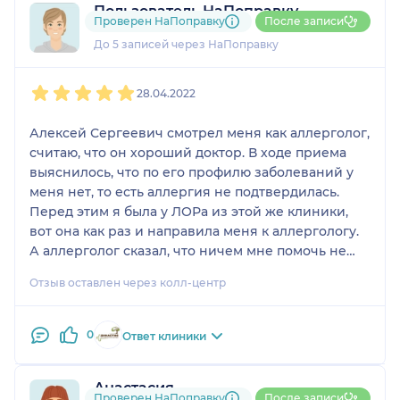
Пользователь НаПоправку
Проверен НаПоправку
После записи
2 отзыва
До 5 записей через НаПоправку
1
2
3
4
5
28.04.2022
Алексей Сергеевич смотрел меня как аллерголог,
считаю, что он хороший доктор. В ходе приема
выяснилось, что по его профилю заболеваний у
меня нет, то есть аллергия не подтвердилась.
Перед этим я была у ЛОРа из этой же клиники,
вот она как раз и направила меня к аллергологу.
А аллерголог сказал, что ничем мне помочь не
может, так мой вопрос и остался нерешенным,
Отзыв оставлен через колл-центр
сейчас я чувствую себя неважно. Лечения у
Алексея Сергеевича не было, но как человек он
мне понравился, я все могла спросить, все узнать,
0
Ответ клиники
даже немного и другие темы затрагивали, он мне
на все вопросы ответил, никуда не торопился. А
Анастасия
ведь есть же такие врачи, которые прям грудью
Проверен НаПоправку
После записи