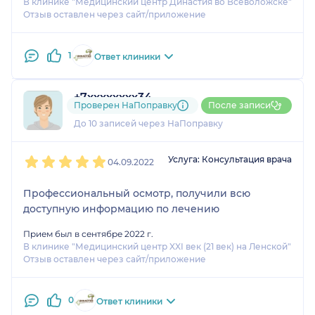
В клинике "Медицинский центр Династия во Всеволожске"
Отзыв оставлен через сайт/приложение
1
Ответ клиники
+7xxxxxxxx34
Проверен НаПоправку
После записи
1 отзыв
До 10 записей через НаПоправку
1
2
3
4
5
Услуга: Консультация врача
04.09.2022
Профессиональный осмотр, получили всю
доступную информацию по лечению
Прием был в сентябре 2022 г.
В клинике "Медицинский центр XXI век (21 век) на Ленской"
Отзыв оставлен через сайт/приложение
0
Ответ клиники