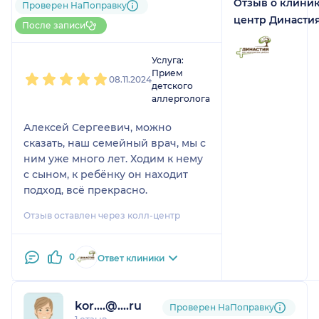
Отзыв о клини
1 отзыв
Проверен НаПоправку
До 10 записей через
центр Династи
После записи
НаПоправку
1
2
3
4
5
Услуга:
Прием
08.11.2024
детского
аллерголога
Алексей Сергеевич, можно
сказать, наш семейный врач, мы с
ним уже много лет. Ходим к нему
с сыном, к ребёнку он находит
подход, всё прекрасно.
Отзыв оставлен через колл-центр
0
Ответ клиники
kor....@....ru
Проверен НаПоправку