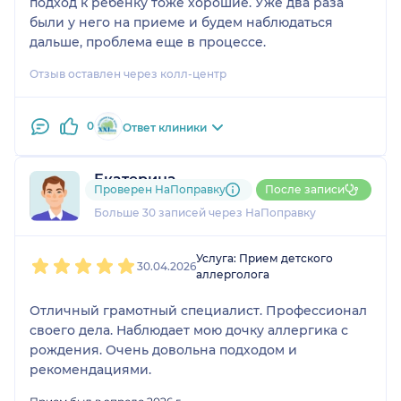
подход к ребенку тоже хорошие. Уже два раза
были у него на приеме и будем наблюдаться
дальше, проблема еще в процессе.
Отзыв оставлен через колл-центр
0
Ответ клиники
Екатерина
Проверен НаПоправку
После записи
21 отзыв
и
1 оценка
Больше 30 записей через НаПоправку
1
2
3
4
5
Услуга: Прием детского
30.04.2026
аллерголога
Отличный грамотный специалист. Профессионал
своего дела. Наблюдает мою дочку аллергика с
рождения. Очень довольна подходом и
рекомендациями.