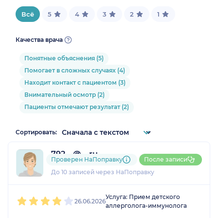
Всё
5
4
3
2
1
Качества врача
Понятные объяснения (5)
Помогает в сложных случаях (4)
Находит контакт с пациентом (3)
Внимательный осмотр (2)
Пациенты отмечают результат (2)
Сортировать:
792....@....ru
Проверен НаПоправку
После записи
2 отзыва
До 10 записей через НаПоправку
1
2
3
4
5
Услуга: Прием детского
26.06.2026
аллерголога-иммунолога