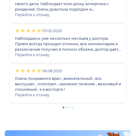
своего дела. Наблюдает мою дочку аллергика с
рождения. Очень довольна подходом и
рекомендациями.
Перейти к отзыву
07.02.2026
Наблюдаюсь уже несколько месяцев у доктора.
Приём всегда проходит отлично, все комментарии и
разъяснения получаю в полном объёме, доктор даёт
ответы на вопросы, которые у меня появляются в
Перейти к отзыву
ходе приёма. На данный момент назначено лечение и
даны рекомендации для того, чтобы уменьшить
06.08.2025
аллергический проявления.
Очень понравился врач , внимательный , все
выслушал , осмотрел , назначил лечение , вежливый и
спокойный , я в восторге !
Перейти к отзыву