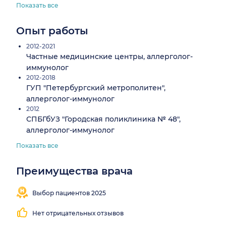
Показать все
Опыт работы
2012-2021
Частные медицинские центры, аллерголог-
иммунолог
2012-2018
ГУП "Петербургский метрополитен",
аллерголог-иммунолог
2012
СПБГбУЗ "Городская поликлиника № 48",
аллерголог-иммунолог
Показать все
Преимущества врача
Близко
Принимает
от
в 2 районах
Выбор пациентов 2025
метро
Нет отрицательных отзывов