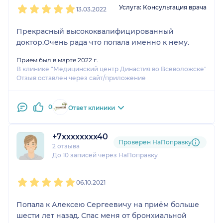
1
2
3
4
5
Услуга: Консультация врача
13.03.2022
Прекрасный высококвалифицированный
доктор.Очень рада что попала именно к нему.
Прием был в марте 2022 г.
В клинике "Медицинский центр Династия во Всеволожске"
Отзыв оставлен через сайт/приложение
0
Ответ клиники
+7xxxxxxxx40
Проверен НаПоправку
2 отзыва
До 10 записей через НаПоправку
1
2
3
4
5
06.10.2021
Попала к Алексею Сергеевичу на приём больше
шести лет назад. Спас меня от бронхиальной