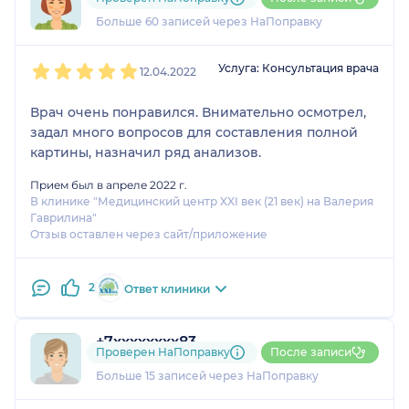
34 отзыва
и
3 оценки
выталкивают из кабинета, намекая на то, что
Больше 60 записей через НаПоправку
хватит сидеть. А Березовский уделил мне столько
времени, сколько было нужно, я все расспросила,
1
2
3
4
5
получила советы, он порекомендовал либо
Услуга: Консультация врача
12.04.2022
снимки носовых пазух сделать, либо МРТ, а также
сдать кровь для уточнения диагноза.
Врач очень понравился. Внимательно осмотрел,
задал много вопросов для составления полной
картины, назначил ряд анализов.
Прием был в апреле 2022 г.
В клинике "Медицинский центр XXI век (21 век) на Валерия
Гаврилина"
Отзыв оставлен через сайт/приложение
2
Ответ клиники
+7xxxxxxxx83
Проверен НаПоправку
После записи
4 отзыва
и
1 оценка
Больше 15 записей через НаПоправку