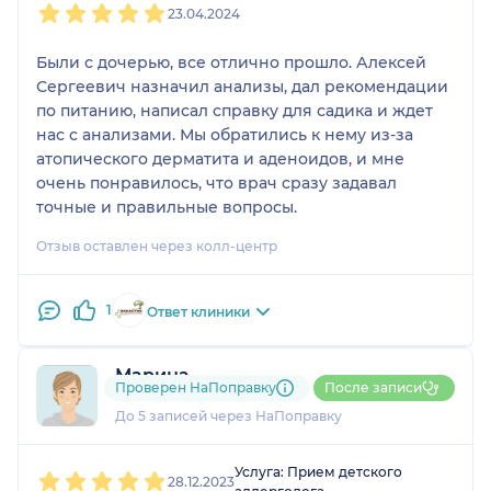
23.04.2024
Были с дочерью, все отлично прошло. Алексей
Сергеевич назначил анализы, дал рекомендации
по питанию, написал справку для садика и ждет
нас с анализами. Мы обратились к нему из-за
атопического дерматита и аденоидов, и мне
очень понравилось, что врач сразу задавал
точные и правильные вопросы.
Отзыв оставлен через колл-центр
1
Ответ клиники
Марина
Проверен НаПоправку
После записи
1 отзыв
До 5 записей через НаПоправку
1
2
3
4
5
Услуга: Прием детского
28.12.2023