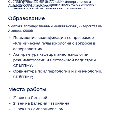
Состоит в Российской ассоциации аллергологов и
разработка индивидуальных протоколов аллерген-
клинических иммунологов.
специфической иммунотерапии и оценка их
эффективности.
Образование
Якутский государственный медицинский университет им.
Амосова (2006)
Повышение квалификации по программе
«Клиническая пульмонология с вопросами
аллергологии».
Аспирантура кафедры анестезиологии,
реаниматологии и неотложной педиатрии
СПбГПМУ.
Ординатура по аллергологии и иммунологии,
СПбГПМУ;
Места работы
21 век на Ленской
21 век на Валерия Гаврилина
21 век на Сампсониевском