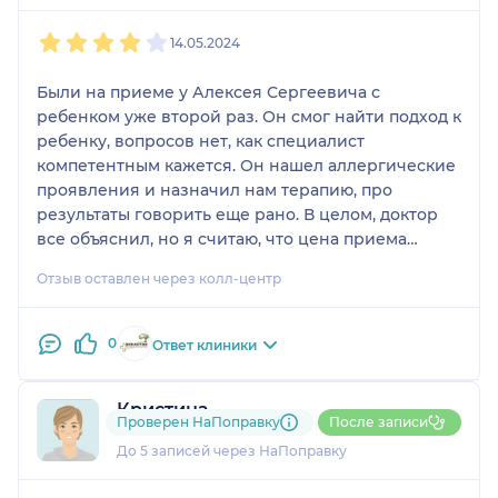
1
2
3
4
5
14.05.2024
Были на приеме у Алексея Сергеевича с
ребенком уже второй раз. Он смог найти подход к
ребенку, вопросов нет, как специалист
компетентным кажется. Он нашел аллергические
проявления и назначил нам терапию, про
результаты говорить еще рано. В целом, доктор
все объяснил, но я считаю, что цена приема
завышена, потому что любой другой доктор мне
Отзыв оставлен через колл-центр
говорил примерно то же самое. Пока не уверена,
что предложенная терапия поможет, так как
считаю, что постоянные болезни ребенка не
0
Ответ клиники
проявление аллергии. Мы придерживаемся
назначенной диеты, положительных эффектов не
Кристина
наблюдаю, кашель продолжается.
Проверен НаПоправку
После записи
3 отзыва
До 5 записей через НаПоправку
1
2
3
4
5