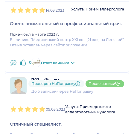
1
2
3
4
5
Услуга: Прием аллерголога
14.03.2023
Очень внимательный и профессиональный врач.
Прием был в марте 2023 г.
В клинике "Медицинский центр XXI век (21 век) на Ленской"
Отзыв оставлен через сайт/приложение
0
Ответ клиники
791....@....ru
Проверен НаПоправку
После записи
1 отзыв
До 5 записей через НаПоправку
1
2
3
4
5
Услуга: Прием детского
09.03.2023
аллерголога-иммунолога
Отличный специалист.