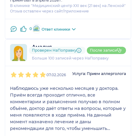
Прием был в апреле 2026 г.
В клинике "Медицинский центр XXI век (21 век) на Ленской"
Отзыв оставлен через сайт/приложение
0
Ответ клиники
Амалия
Проверен НаПоправку
После записи
29 отзывов
и
1 оценка
Больше 100 записей через НаПоправку
1
2
3
4
5
Услуга: Прием аллерголога
07.02.2026
Наблюдаюсь уже несколько месяцев у доктора.
Приём всегда проходит отлично, все
комментарии и разъяснения получаю в полном
объёме, доктор даёт ответы на вопросы, которые у
меня появляются в ходе приёма. На данный
момент назначено лечение и даны
рекомендации для того, чтобы уменьшить
аллергический проявления.