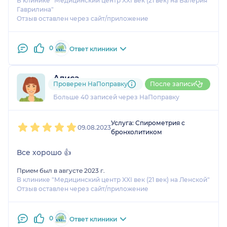
В клинике "Медицинский центр XXI век (21 век) на Валерия
Гаврилина"
Отзыв оставлен через сайт/приложение
0
Ответ клиники
Алиса
Проверен НаПоправку
После записи
7 отзывов
и
4 оценки
Больше 40 записей через НаПоправку
1
2
3
4
5
Услуга: Спирометрия с
09.08.2023
бронхолитиком
Все хорошо 👍
Прием был в августе 2023 г.
В клинике "Медицинский центр XXI век (21 век) на Ленской"
Отзыв оставлен через сайт/приложение
0
Ответ клиники