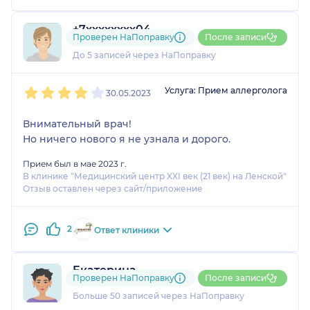
+7xxxxxxxx04
Проверен НаПоправку
После записи
1 отзыв
До 5 записей через НаПоправку
1
2
3
4
5
Услуга: Прием аллерголога
30.05.2023
Внимательный врач!
Но ничего нового я не узнала и дорого.
Прием был в мае 2023 г.
В клинике "Медицинский центр XXI век (21 век) на Ленской"
Отзыв оставлен через сайт/приложение
2
Ответ клиники
Екатерина
Проверен НаПоправку
После записи
17 отзывов
и
1 оценка
Больше 50 записей через НаПоправку