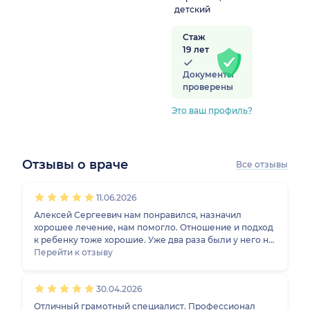
детский
Стаж
19 лет
Документы
проверены
Это ваш профиль?
Отзывы о враче
Все отзывы
1
2
3
4
5
1
2
3
4
5
1
2
3
4
5
1
2
3
4
5
11.06.2026
Алексей Сергеевич нам понравился, назначил
хорошее лечение, нам помогло. Отношение и подход
к ребенку тоже хорошие. Уже два раза были у него на
приеме и будем наблюдаться дальше, проблема еще
Перейти к отзыву
в процессе.
30.04.2026
Отличный грамотный специалист. Профессионал