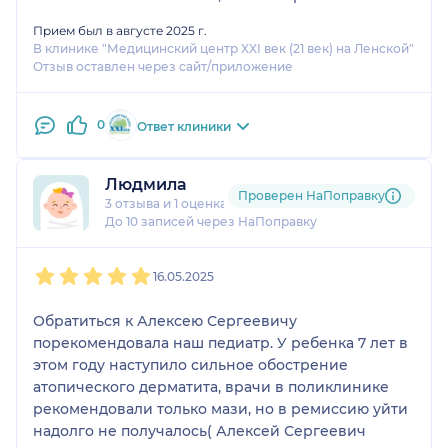
Прием был в августе 2025 г.
В клинике "Медицинский центр XXI век (21 век) на Ленской"
Отзыв оставлен через сайт/приложение
0
Ответ клиники
Людмила
Проверен НаПоправку
3 отзыва
и
1 оценка
До 10 записей через НаПоправку
1
2
3
4
5
16.05.2025
Обратиться к Алексею Сергеевичу
порекомендовала наш педиатр. У ребенка 7 лет в
этом году наступило сильное обострение
атопического дерматита, врачи в поликлинике
рекомендовали только мази, но в ремиссию уйти
надолго не получалось( Алексей Сергеевич