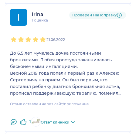
Irina
Проверен НаПоправку
1 оценка
1
2
3
4
5
21.06.2022
До 6.5 лет мучалась дочка постоянными
бронхитами. Любая простуда заканчивалась
бесконечными ингаляциями.
Весной 2019 года попали первый раз к Алексею
Сергеевичу на приём. Он был первым, кто
поставил ребенку диагноз бронхиальная астма,
прописал поддерживающую терапию, поменял
терапию на периоды ОРВИ. Частота простуд
Отзыв оставлен через сайт/приложение
сократилась в разы.
1
Ответ клиники