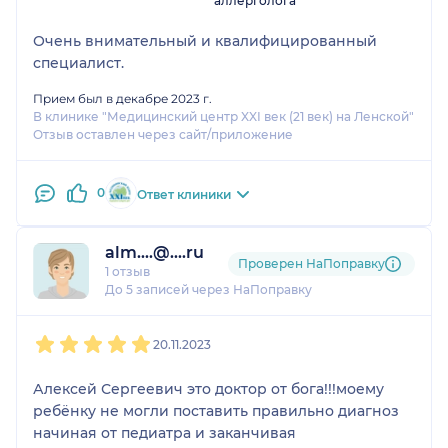
аллерголога
Очень внимательный и квалифицированный
специалист.
Прием был в декабре 2023 г.
В клинике "Медицинский центр XXI век (21 век) на Ленской"
Отзыв оставлен через сайт/приложение
0
Ответ клиники
alm....@....ru
Проверен НаПоправку
1 отзыв
До 5 записей через НаПоправку
1
2
3
4
5
20.11.2023
Алексей Сергеевич это доктор от бога!!!моему
ребёнку не могли поставить правильно диагноз
начиная от педиатра и заканчивая