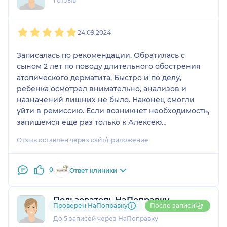
1 отзыв
1
2
3
4
5
24.09.2024
Записалась по рекомендации. Обратилась с
сыном 2 лет по поводу длительного обострения
атопического дерматита. Быстро и по делу,
ребенка осмотрел внимательно, анализов и
назначений лишних не было. Наконец смогли
уйти в ремиссию. Если возникнет необходимость,
запишемся еще раз только к Алексею
Сергеевичу.
Отзыв оставлен через сайт/приложение
0
Ответ клиники
Пользователь НаПоправку
Проверен НаПоправку
После записи
1 отзыв
До 5 записей через НаПоправку