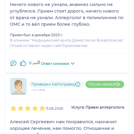
Ничего нового не узнали, анамнез сильно не
углублялся. Прием стоит дорого, ничего нового
от врача не узнали. Аллерголог в поликлинике по
ОМС и то вёл прием более глубоко.
Прием был в декабре 2023 г.
В клинике "Медицинский центр Династия во Всеволожске"
Отзыв оставлен через сайт/приложение
0
Ответ клиники
796....@....ru
Проверен НаПоправку
После записи
1 отзыв
1
2
3
4
5
Услуга: Прием аллерголога
11.06.2026
Алексей Сергеевич нам понравился, назначил
хорошее лечение, нам помогло. Отношение и