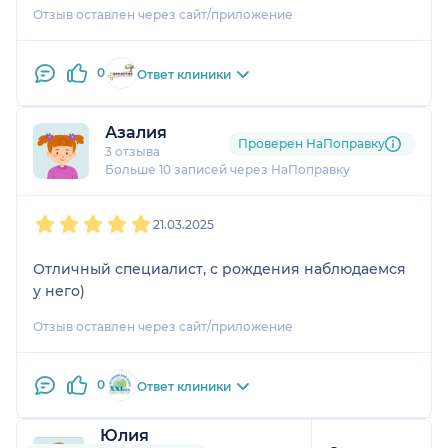
Отзыв оставлен через сайт/приложение
0
Ответ клиники
Азалия
Проверен НаПоправку
3 отзыва
Больше 10 записей через НаПоправку
1
2
3
4
5
21.03.2025
Отличный специалист, с рождения наблюдаемся
у него)
Отзыв оставлен через сайт/приложение
0
Ответ клиники
Юлия