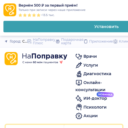
1
2
3
4
5
1
2
3
4
5
1
2
3
4
5
to
Вернём 500 ₽ за первый приём!
Закрыть
Только при записи через наше приложение
content
~13.5 тыс.
Установить
НаПоправку
Подарочная
Город:
Санкт-Петербург
Приложение
Кли
Плюс
карта
Врачи
Услуги
Диагностика
Онлайн-
консультации
ИИ-доктор
Психологи
Акции