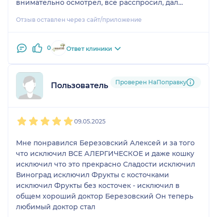
внимательно осмотрел, все расспросил, дал
четкий план действий, и первый доктор, который
Отзыв оставлен через сайт/приложение
сказал, что нужно сдать аллергочип. Вернемся на
повторный прием после сдачи анализов
0
Ответ клиники
Проверен НаПоправку
Пользователь НаПоправку
1
2
3
4
5
09.05.2025
Мне понравился Березовский Алексей и за того
что исключил ВСЕ АЛЕРГИЧЕСКОЕ и даже кошку
исключил что это прекрасно Сладости исключил
Виноград исключил Фрукты с косточками
исключил Фрукты без косточек - исключил в
общем хороший доктор Березовский Он теперь
любимый доктор стал