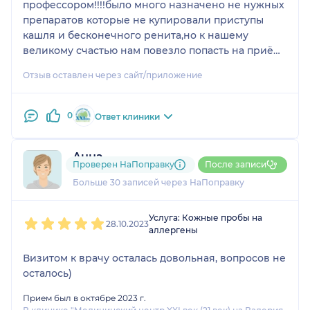
профессором!!!!было много назначено не нужных
препаратов которые не купировали приступы
кашля и бесконечного ренита,но к нашему
великому счастью нам повезло попасть на приём
к Алексею Сергеевичу который чётко,грамотно и
Отзыв оставлен через сайт/приложение
без ошибочно поставил диагноз и назначил
терапию!!!!у нас теперь всё хорошо!!!!!!!дай бог
ему здоровья!!!!!очень ему благодарна 🙏🙏🙏
0
Ответ клиники
Анна
Проверен НаПоправку
После записи
8 отзывов
и
4 оценки
Больше 30 записей через НаПоправку
1
2
3
4
5
Услуга: Кожные пробы на
28.10.2023
аллергены
Визитом к врачу осталась довольная, вопросов не
осталось)
Прием был в октябре 2023 г.