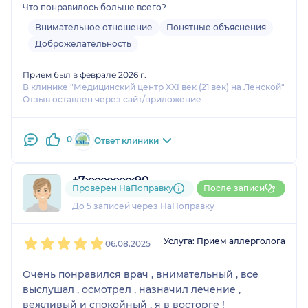
Что понравилось больше всего?
Внимательное отношение
Понятные объяснения
Доброжелательность
Прием был в феврале 2026 г.
В клинике "Медицинский центр XXI век (21 век) на Ленской"
Отзыв оставлен через сайт/приложение
0
Ответ клиники
+7xxxxxxxx90
Проверен НаПоправку
После записи
1 отзыв
До 5 записей через НаПоправку
1
2
3
4
5
Услуга: Прием аллерголога
06.08.2025
Очень понравился врач , внимательный , все
выслушал , осмотрел , назначил лечение ,
вежливый и спокойный , я в восторге !