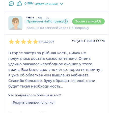
0
Ответ клиники
792....@....ru
Проверен НаПоправку
После записи
22 отзыва
и
1 оценка
Больше 60 записей через НаПоправку
1
2
3
4
5
Услуга: Прием ЛОРа
18.03.2026
В горле застряла рыбная кость, никак не
получалось достать самостоятельно. Очень
удачно оказалось свободное окошко у этого
врача. Все было сделано чётко, через пять минут
я уже об облегчением вышла из кабинета.
Спасибо большое, буду обращаться ещё, если
будет такая необходимость
Также приятно было попасть на прием чуть
Что понравилось больше всего?
раньше намеченного окошка!
Результативное лечение