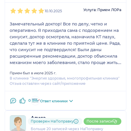
1
2
3
4
5
Услуга: Прием ЛОРа
10.10.2025
Замечательный доктор! Все по делу, четко и
оперативно. Я приходила сама с подозрением на
синусит, доктор осмотрела, назначила КТ пазух,
сделала тут же в клинике по приятной цене. Рада,
что синусит не подтвердился! Были даны
расширенные рекомендации, доктор объяснила
механизм моего заболевания, стало проще жить.
Потом привела дочку 8 лет с подозрением на
Прием был в июле 2025 г.
аденоиды, сделала доктор эндоскопию лор
В клинике "Энергия здоровья, многопрофильная клиника"
органов, все прошло хорошо. Доктор нашла
Отзыв оставлен через сайт/приложение
подход к ребенку, даже поболтала с ней про
школу да про кошку. В общем, буду
0
рекомендовать Елену Юрьевну, запишу к ней
Ответ клиники
моего мужа на осмотр. Доктор профи своего дела
👍
Алиса
Проверен НаПоправку
После записи
3 отзыва
Больше 20 записей через НаПоправку