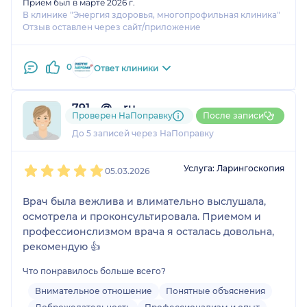
Прием был в марте 2026 г.
В клинике "Энергия здоровья, многопрофильная клиника"
Отзыв оставлен через сайт/приложение
0
Ответ клиники
791....@....ru
Проверен НаПоправку
После записи
1 отзыв
До 5 записей через НаПоправку
1
2
3
4
5
Услуга: Ларингоскопия
05.03.2026
Врач была вежлива и влимательно выслушала,
осмотрела и проконсультировала. Приемом и
профессионслизмом врача я осталась довольна,
рекомендую 👍
Что понравилось больше всего?
Внимательное отношение
Понятные объяснения