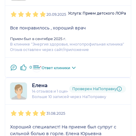
1
2
3
4
5
Услуга: Прием детского ЛОРа
20.09.2025
Все понравилось , хороший врач
Прием был в сентябре 2025 г.
В клинике "Энергия здоровья, многопрофильная клиника"
Отзыв оставлен через сайт/приложение
0
Ответ клиники
Елена
Проверен НаПоправку
14 отзывов
и
1 оценка
Больше 10 записей через НаПоправку
1
2
3
4
5
31.08.2025
Хороший специалист! На приеме был супруг с
сильной болью в горле. Елена Юрьевна