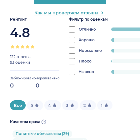
Как мы проверяем отзывы
Рейтинг
Фильтр по оценкам
4.8
Отлично
progress:
90.697674418
Хорошо
progress:
2.7906976744186047%
Нормально
progress:
122 отзыва
2.7906976744186047%
Плохо
progress:
93 оценки
0.9302325581395349%
Ужасно
progress:
Заблокировано
Нерелевантно
2.7906976744186047%
0
0
Всё
5
4
3
2
1
Качества врача
Понятные объяснения (29)