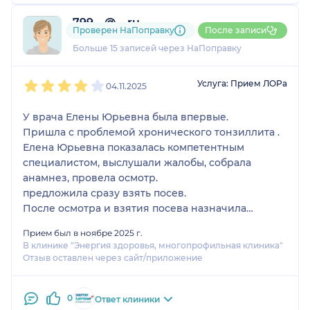
799....@....ru
Проверен НаПоправку
После записи
6 отзывов
Больше 15 записей через НаПоправку
1
2
3
4
5
Услуга: Прием ЛОРа
04.11.2025
У врача Елены Юрьевна была впервые.
Пришла с проблемой хронического тонзиллита .
Елена Юрьевна показалась компетентным
специалистом, выслушали жалобы, собрала
анамнез, провела осмотр.
предложила сразу взять посев.
После осмотра и взятия посева назначила
лечение.
Прием был в ноябре 2025 г.
В клинике "Энергия здоровья, многопрофильная клиника"
Отзыв оставлен через сайт/приложение
0
Ответ клиники