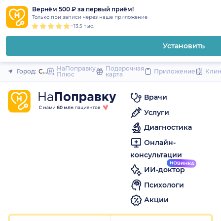
1
2
3
4
5
1
2
3
4
5
1
2
3
4
5
to
Вернём 500 ₽ за первый приём!
Закрыть
Только при записи через наше приложение
content
~13.5 тыс.
Установить
НаПоправку
Подарочная
Город:
Санкт-Петербург
Приложение
Кли
Плюс
карта
Врачи
Услуги
Диагностика
Онлайн-
консультации
ИИ-доктор
Психологи
Акции