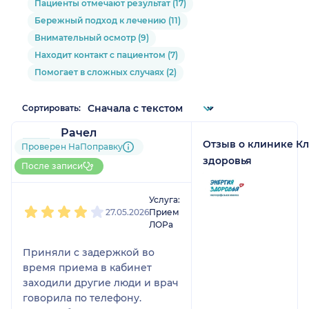
Пациенты отмечают результат (17)
Бережный подход к лечению (11)
Внимательный осмотр (9)
Находит контакт с пациентом (7)
Помогает в сложных случаях (2)
Сортировать:
Рачел
Отзыв о клинике К
6 отзывов
и
1 оценка
Проверен НаПоправку
Больше 10 записей через
здоровья
После записи
НаПоправку
1
2
3
4
5
Услуга:
27.05.2026
Прием
ЛОРа
Приняли с задержкой во
время приема в кабинет
заходили другие люди и врач
говорила по телефону.