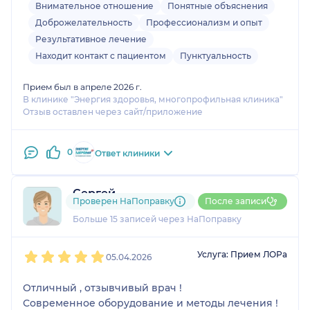
Внимательное отношение
Понятные объяснения
Доброжелательность
Профессионализм и опыт
Результативное лечение
Находит контакт с пациентом
Пунктуальность
Прием был в апреле 2026 г.
В клинике "Энергия здоровья, многопрофильная клиника"
Отзыв оставлен через сайт/приложение
0
Ответ клиники
Сергей
Проверен НаПоправку
После записи
2 отзыва
и
1 оценка
Больше 15 записей через НаПоправку
1
2
3
4
5
Услуга: Прием ЛОРа
05.04.2026
Отличный , отзывчивый врач !
Современное оборудование и методы лечения !