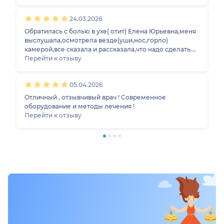
обращаться при необходимости только к ней.
24.03.2026
Обратилась с болью в ухе( отит) Елена Юрьевна,меня
выслушала,осмотрела везде(уши,нос,горло)
камерой,все сказала и рассказала,что надо сделать.
Лечение назначили.Рекомендую.
Перейти к отзыву
05.04.2026
Отличный , отзывчивый врач ! Современное
оборудование и методы лечения !
Перейти к отзыву