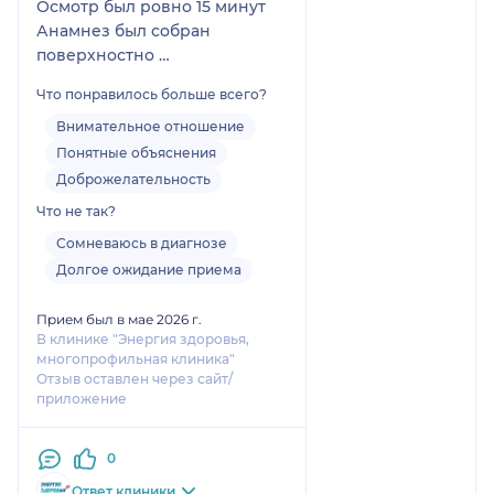
Осмотр был ровно 15 минут
Анамнез был собран
поверхностно
Думала что схожу в частную
Что понравилось больше всего?
чтоб не ждать талончик в гос
но в целом отличий от гос
Внимательное отношение
поликлиники нет в этом
Понятные объяснения
частном центре.
Доброжелательность
За 15 минут приема 3500 ну
Что не так?
такое…
Сомневаюсь в диагнозе
Долгое ожидание приема
Прием был в мае 2026 г.
В клинике "Энергия здоровья,
многопрофильная клиника"
Отзыв оставлен через сайт/
приложение
0
Ответ клиники