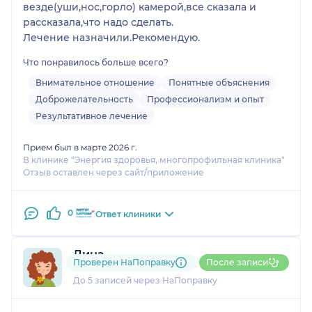
везде(уши,нос,горло) камерой,все сказала и
рассказала,что надо сделать.
Лечение назначили.Рекомендую.
Что понравилось больше всего?
Внимательное отношение
Понятные объяснения
Доброжелательность
Профессионализм и опыт
Результативное лечение
Прием был в марте 2026 г.
В клинике "Энергия здоровья, многопрофильная клиника"
Отзыв оставлен через сайт/приложение
0
Ответ клиники
Дина
Проверен НаПоправку
После записи
1 отзыв
До 5 записей через НаПоправку
1
2
3
4
5