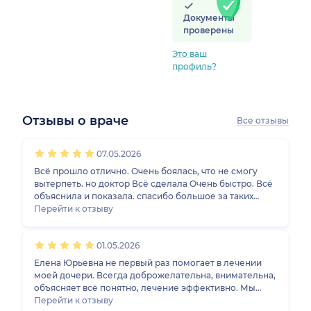
Документы
проверены
Это ваш
профиль?
Отзывы о враче
Все отзывы
1
2
3
4
5
1
2
3
4
5
1
2
3
4
5
1
2
3
4
5
07.05.2026
Всё прошло отлично. Очень боялась, что не смогу
вытерпеть. но доктор Всё сделала Очень быстро. Всё
объяснила и показала. спасибо большое за таких
врачей.
Перейти к отзыву
01.05.2026
Елена Юрьевна не первый раз помогает в лечении
моей дочери. Всегда доброжелательна, внимательна,
объясняет всё понятно, лечение эффективно. Мы
очень довольны, что нашли её, будем и дальше
Перейти к отзыву