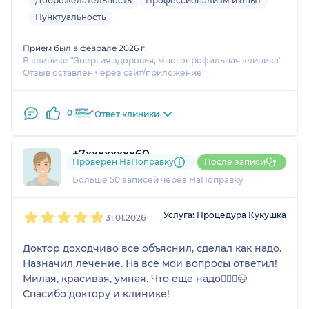
Доброжелательность
Профессионализм и опыт
Пунктуальность
Прием был в феврале 2026 г.
В клинике "Энергия здоровья, многопрофильная клиника"
Отзыв оставлен через сайт/приложение
0
Ответ клиники
+7xxxxxxxx60
Проверен НаПоправку
После записи
26 отзывов
Больше 50 записей через НаПоправку
1
2
3
4
5
Услуга: Процедура Кукушка
31.01.2026
Доктор доходчиво все объяснил, сделал как надо.
Назначил лечение. На все мои вопросы ответил!
Милая, красивая, умная. Что еще надо🤷🏼‍♀️😄
Спасибо доктору и клинике!