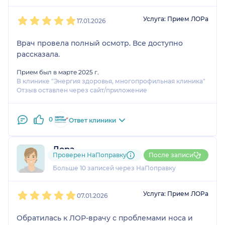
1
2
3
4
5
Услуга: Прием ЛОРа
17.01.2026
Врач провела полный осмотр. Все доступно
рассказала.
Прием был в марте 2025 г.
В клинике "Энергия здоровья, многопрофильная клиника"
Отзыв оставлен через сайт/приложение
0
Ответ клиники
Дора
Проверен НаПоправку
После записи
15 отзывов
Больше 10 записей через НаПоправку
1
2
3
4
5
Услуга: Прием ЛОРа
07.01.2026
Обратилась к ЛОР-врачу с проблемами носа и