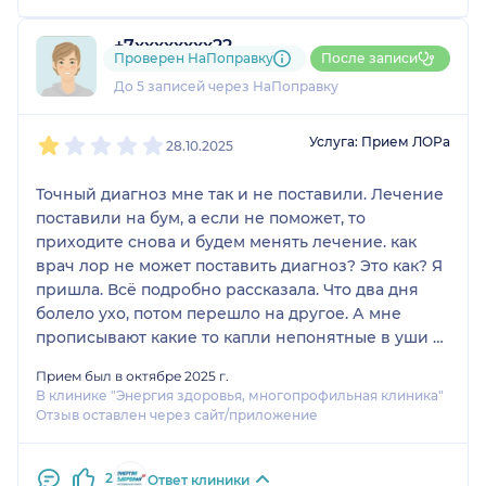
+7xxxxxxxx22
Проверен НаПоправку
После записи
1 отзыв
До 5 записей через НаПоправку
1
2
3
4
5
Услуга: Прием ЛОРа
28.10.2025
Точный диагноз мне так и не поставили. Лечение
поставили на бум, а если не поможет, то
приходите снова и будем менять лечение. как
врач лор не может поставить диагноз? Это как? Я
пришла. Всё подробно рассказала. Что два дня
болело ухо, потом перешло на другое. А мне
прописывают какие то капли непонятные в уши и
обезбол. Я думала, мне хоть антибиотики какие
Прием был в октябре 2025 г.
нибудь пропишут, чтобы это все вылечить.
В клинике "Энергия здоровья, многопрофильная клиника"
Побаливает горло, но она почему то этого даже
Отзыв оставлен через сайт/приложение
не заметила. Как лор не может понять какой вид у
меня отита? Причем два уха болят по разному!!
2
Зачем я вообще тогда приходила к платному
Ответ клиники