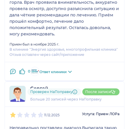
горла. Врач проявила внимательность, аккуратно
провела осмотр, доступно разъяснила ситуацию и
дала чёткие рекомендации по лечению. Приём
прошёл комфортно, лечение дало
положительный результат. Осталась довольна,
могу рекомендовать.
Прием был в ноябре 2025 г.
В клинике "Энергия здоровья, многопрофильная клиника"
Отзыв оставлен через сайт/приложение
0
Ответ клиники
Сергей
Проверен НаПоправку
После записи
8 отзывов
и
1 оценка
Больше 20 записей через НаПоправку
1
2
3
4
5
Услуга: Прием ЛОРа
11.12.2025
Неправильно поставлен диагноз.Выписала такую