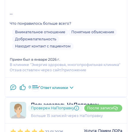
Что понравилось больше всего?
Внимательное отношение
Понятные объяснения
Доброжелательность
Находит контакт с пациентом
Прием был в январе 2026 г.
В клинике "Энергия здоровья, многопрофильная клиника"
Отзыв оставлен через сайт/приложение
0
Ответ клиники
Пользователь НаПоправку
Проверен НаПоправку
После записи
3 отзыва
Больше 15 записей через НаПоправку
1
2
3
4
5
Услуга: Прием ЛОРа
22.01.2026