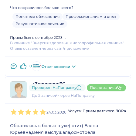
Что понравилось больше всего?
Понятные объяснения
Профессионализм и опыт
Результативное лечение
Прием был в сентябре 2023 г.
В клинике "Энергия здоровья, многопрофильная клиника"
Отзыв оставлен через сайт/приложение
0
Ответ клиники
+7xxxxxxxx36
Проверен НаПоправку
После записи
1 отзыв
До 5 записей через НаПоправку
1
2
3
4
5
Услуга: Прием детского ЛОРа
24.03.2026
Обратилась с болью в ухе( отит) Елена
Юрьевна,меня выслушала,осмотрела