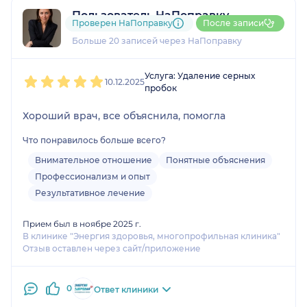
Пользователь НаПоправку
Проверен НаПоправку
После записи
7 отзывов
Больше 20 записей через НаПоправку
1
2
3
4
5
Услуга: Удаление серных
10.12.2025
пробок
Хороший врач, все объяснила, помогла
Что понравилось больше всего?
Внимательное отношение
Понятные объяснения
Профессионализм и опыт
Результативное лечение
Прием был в ноябре 2025 г.
В клинике "Энергия здоровья, многопрофильная клиника"
Отзыв оставлен через сайт/приложение
0
Ответ клиники