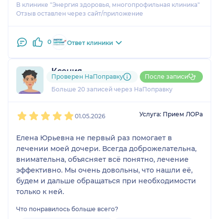
В клинике "Энергия здоровья, многопрофильная клиника"
Отзыв оставлен через сайт/приложение
0
Ответ клиники
Ксения
Проверен НаПоправку
После записи
2 отзыва
и
1 оценка
Больше 20 записей через НаПоправку
1
2
3
4
5
Услуга: Прием ЛОРа
01.05.2026
Елена Юрьевна не первый раз помогает в
лечении моей дочери. Всегда доброжелательна,
внимательна, объясняет всё понятно, лечение
эффективно. Мы очень довольны, что нашли её,
будем и дальше обращаться при необходимости
только к ней.
Что понравилось больше всего?