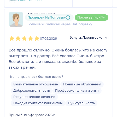
+7xxxxxxxx61
Проверен НаПоправку
После записи
6 отзывов
и
4 оценки
Больше 20 записей через НаПоправку
1
2
3
4
5
Услуга: Ларингоскопия
07.05.2026
Всё прошло отлично. Очень боялась, что не смогу
вытерпеть. но доктор Всё сделала Очень быстро.
Всё объяснила и показала. спасибо большое за
таких врачей.
Что понравилось больше всего?
Внимательное отношение
Понятные объяснения
Доброжелательность
Профессионализм и опыт
Результативное лечение
Находит контакт с пациентом
Пунктуальность
Прием был в феврале 2026 г.