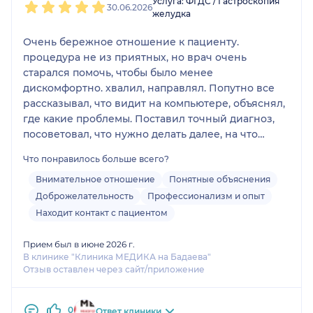
Услуга: ФГДС / Гастроскопия
30.06.2026
желудка
Очень бережное отношение к пациенту.
процедура не из приятных, но врач очень
старался помочь, чтобы было менее
дискомфортно. хвалил, направлял. Попутно все
рассказывал, что видит на компьютере, объяснял,
где какие проблемы. Поставил точный диагноз,
посоветовал, что нужно делать далее, на что
важно обращать внимания при моем
Что понравилось больше всего?
заболеваниями. Могу смело рекомендовать
данного врача
Внимательное отношение
Понятные объяснения
Доброжелательность
Профессионализм и опыт
Находит контакт с пациентом
Прием был в июне 2026 г.
В клинике "Клиника МЕДИКА на Бадаева"
Отзыв оставлен через сайт/приложение
0
Ответ клиники