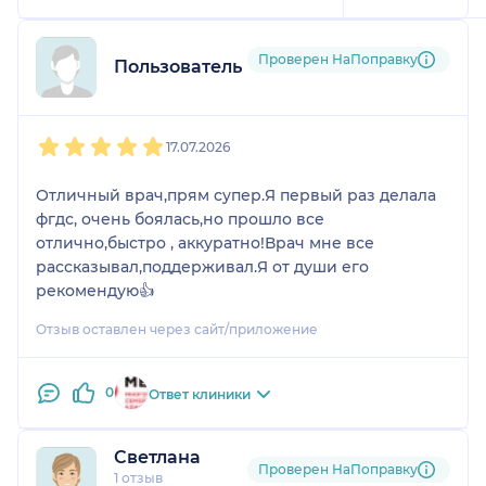
Проверен НаПоправку
Пользователь НаПоправку
1
2
3
4
5
17.07.2026
Отличный врач,прям супер.Я первый раз делала
фгдс, очень боялась,но прошло все
отлично,быстро , аккуратно!Врач мне все
рассказывал,поддерживал.Я от души его
рекомендую👍
Отзыв оставлен через сайт/приложение
0
Ответ клиники
Светлана
Проверен НаПоправку
1 отзыв