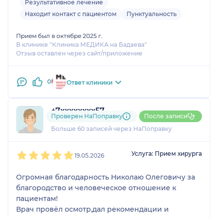
Результативное лечение
Находит контакт с пациентом
Пунктуальность
Прием был в октябре 2025 г.
В клинике "Клиника МЕДИКА на Бадаева"
Отзыв оставлен через сайт/приложение
0
Ответ клиники
+7xxxxxxxx57
Проверен НаПоправку
После записи
18 отзывов
и
10 оценок
Больше 60 записей через НаПоправку
1
2
3
4
5
Услуга: Прием хирурга
19.05.2026
Огромная благодарность Николаю Олеговичу за
благородство и человеческое отношение к
пациентам!
Врач провёл осмотр,дал рекомендации и