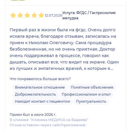
1
2
3
4
5
Услуга: ФГДС / Гастроскопия
12.07.2026
желудка
Первый раз в жизни была на фгдс. Очень долго
искала врача, благодаря отзывам, записалась на
прием к Николаю Олеговичу. Сама процедура
безболезненная, но не очень приятная. Доктор
очень поддерживал в процессе, говорил как
дышать, описывал все, что видит на экране. Один
из лучших и эмпатичных врачей, к которым я
когда-либо записывалась. Очень благодарна
Что понравилось больше всего?
Николаю Олеговичу за поддержку во время
процедуры. Рада буду рекомендовать доктора
Внимательное отношение
Понятные объяснения
знакомым.
Доброжелательность
Профессионализм и опыт
Находит контакт с пациентом
Пунктуальность
Прием был в июле 2026 г.
В клинике "Клиника МЕДИКА на Бадаева"
Отзыв оставлен через сайт/приложение