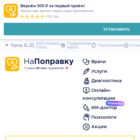
1
2
3
4
5
1
2
3
4
5
1
2
3
4
5
to
Вернём 500 ₽ за первый приём!
Закрыть
Только при записи через наше приложение
content
~13.5 тыс.
Установить
НаПоправку
Подарочная
Город:
Санкт-Петербург
Приложение
Кли
Плюс
карта
Врачи
Услуги
Диагностика
Онлайн-
консультации
ИИ-доктор
Психологи
Акции