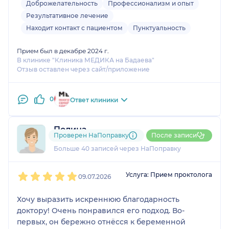
Доброжелательность
Профессионализм и опыт
Результативное лечение
Находит контакт с пациентом
Пунктуальность
Прием был в декабре 2024 г.
В клинике "Клиника МЕДИКА на Бадаева"
Отзыв оставлен через сайт/приложение
0
Ответ клиники
Полина
Проверен НаПоправку
После записи
18 отзывов
и
1 оценка
Больше 40 записей через НаПоправку
1
2
3
4
5
Услуга: Прием проктолога
09.07.2026
Хочу выразить искреннюю благодарность
доктору! Очень понравился его подход. Во-
первых, он бережно отнёсся к беременной