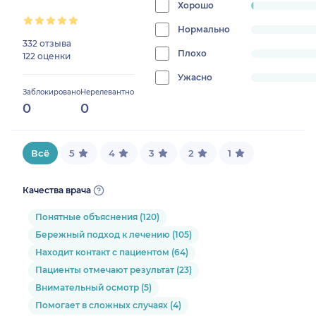
98.898678
Хорошо
progress:
1.1013215859030838%
Нормально
progress:
332 отзыва
0%
Плохо
progress:
122 оценки
0%
Ужасно
progress:
Заблокировано
Нерелевантно
0%
0
0
Всё
5
4
3
2
1
Качества врача
Понятные объяснения (120)
Бережный подход к лечению (105)
Находит контакт с пациентом (64)
Пациенты отмечают результат (23)
Внимательный осмотр (5)
Помогает в сложных случаях (4)