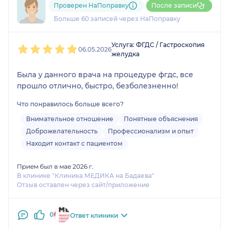
Проверен НаПоправку
После записи
3 отзыва
и
8 оценок
Больше 60 записей через НаПоправку
1
2
3
4
5
Услуга: ФГДС / Гастроскопия
06.05.2026
желудка
Была у данного врача на процедуре фгдс, все
прошло отлично, быстро, безболезненно!
Что понравилось больше всего?
Внимательное отношение
Понятные объяснения
Доброжелательность
Профессионализм и опыт
Находит контакт с пациентом
Прием был в мае 2026 г.
В клинике "Клиника МЕДИКА на Бадаева"
Отзыв оставлен через сайт/приложение
0
Ответ клиники