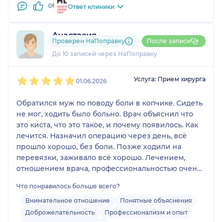
0
Ответ клиники
Анастасия
Проверен НаПоправку
После записи
3 отзыва
До 10 записей через НаПоправку
1
2
3
4
5
Услуга: Прием хирурга
01.06.2026
Обратился муж по поводу боли в копчике. Сидеть
не мог, ходить было больно. Врач объяснил что
это киста, что это такое, и почему появилось. Как
лечится. Назначил операцию через день, всё
прошло хорошо, без боли. Позже ходили на
перевязки, заживало всё хорошо. Лечением,
отношением врача, профессиональностью очень
довольны. Надеюсь больше обращаться не
Что понравилось больше всего?
придётся, но если что, знаем к кому идти. Будем
рекомендовать
Внимательное отношение
Понятные объяснения
Доброжелательность
Профессионализм и опыт