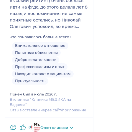
высокий рейтинг) очень боялась
идти на фгдс, до этого делала лет 8
назад и воспоминания не самые
приятные остались, но Николай
Олегович успокоил, во время
процедуры постоянно
Что понравилось больше всего?
подбадривал и говорил, что я
молодец, от этого реально
Внимательное отношение
становится легче) в протоколе
Понятные объяснения
прописано, что медсестра
Доброжелательность
Сафронова Т.Е., ей тоже огромная
Профессионализм и опыт
благодарность, вытирала мне
Находит контакт с пациентом
слезы во время данной
Пунктуальность
процедуры) в общем не смотря на
всю неприятность данного
Прием был в июле 2026 г.
мероприятия, впечатления
В клинике "Клиника МЕДИКА на
остались положительные) смело
Бадаева"
Отзыв оставлен через сайт/приложение
бы рекомендовала всем проходить
фгдс у них )
0
Ответ клиники