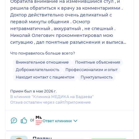
Обратила внимание на изменившийся стул , и
решила обратиться к врачу за комментариями .
Доктор действительно очень деликатный с
первой минуты общения . Осмотр
нетравматичный , аккуратный , не спешный .
Николай Олегович прокомментировал мою
ситуацию , дал понятные разъяснения и выписал
рекомендации . Как оказалось , серьезной
Что понравилось больше всего?
проблемы не было , изменения в стуле были
связаны с приемом железа . У доктора
Внимательное отношение
Понятные объяснения
оправданный высокий рейтинг : контакт с
Доброжелательность
Профессионализм и опыт
пациентом , аккуратный осмотр и понятные
Находит контакт с пациентом
Пунктуальность
разъяснения . Чувствуется опыт и знания .
Прием был в мае 2026 г.
В клинике "Клиника МЕДИКА на Бадаева"
Отзыв оставлен через сайт/приложение
0
Ответ клиники
Платон