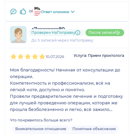
0
Ответ клиники
+7xxxxxxxx80
Проверен НаПоправку
После записи
3 отзыва
До 5 записей через НаПоправку
1
2
3
4
5
Услуга: Прием проктолога
10.07.2026
Моя благодарность! Начиная от консультации до
операции.
Компетентность и профессионализм, всё на
лёгкой ноте, доступно и понятно.
Провели предварительное лечение и подготовку
для лучшей проведению операции, которая же
прошла безболезненно и легко, всё зажило
быстро и без осложнений.
Что понравилось больше всего?
Однозначно рекомендую к обращению!
Персонал и ассистенты тоже на уровне.
Внимательное отношение
Понятные объяснения