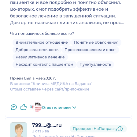
пациентке и все подробно и понятно объяснил.
Во-вторых, смог подобрать эффективное и
безопасное лечение в запущенной ситуации.
Доктор не назначает лишних анализов, не просит
приходить 20 раз для оценки динамики, что, на
Что понравилось больше всего?
мой взгляд, только плюс, поскольку он нацелен на
решение проблемы, а не на увеличение чека.
Внимательное отношение
Понятные объяснения
Спасибо Николаю Олеговичу за
Доброжелательность
Профессионализм и опыт
профессионализм и чуткость, а также уже
Результативное лечение
любимой клинике за таких специалистов!
Находит контакт с пациентом
Пунктуальность
Прием был в мае 2026 г.
В клинике "Клиника МЕДИКА на Бадаева"
Отзыв оставлен через сайт/приложение
0
Ответ клиники
799....@....ru
Проверен НаПоправку
2 отзыва
До 5 записей через НаПоправку