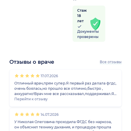
Стаж
18
лет
Документы
проверены
Отзывы о враче
Все отзывы
1
2
3
4
5
1
2
3
4
5
1
2
3
4
5
1
2
3
4
5
17.07.2026
Отличный врач,прям супер.Я первый раз делала фгдс,
очень боялась,но прошло все отлично,быстро ,
аккуратно!Врач мне все рассказывал,поддерживал.Я
от души его рекомендую👍
Перейти к отзыву
14.07.2026
У Николая Олеговича проходила ФГДС без наркоза,
он объяснил технику дыхания, и процедура прошла