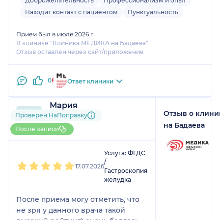
Доброжелательность
Профессионализм и опыт
нашли полип, сразу удалили и отправили на
Находит контакт с пациентом
Пунктуальность
гистологию. Результат пришел в течение недели
Прием был в июле 2026 г.
В клинике "Клиника МЕДИКА на Бадаева"
Отзыв оставлен через сайт/приложение
0
Ответ клиники
Мария
Отзыв о клин
3 отзыва
Проверен НаПоправку
До 10 записей через
на Бадаева
После записи
НаПоправку
1
2
3
4
5
Услуга: ФГДС
/
17.07.2026
Гастроскопия
желудка
После приема могу отметить, что
не зря у данного врача такой