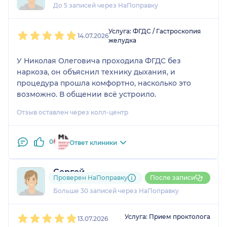
До 5 записей через НаПоправку
1
2
3
4
5
Услуга: ФГДС / Гастроскопия
14.07.2026
желудка
У Николая Олеговича проходила ФГДС без
наркоза, он объяснил технику дыхания, и
процедура прошла комфортно, насколько это
возможно. В общении всё устроило.
Отзыв оставлен через колл-центр
0
Ответ клиники
Сергей
Проверен НаПоправку
После записи
5 отзывов
и
11 оценок
Больше 30 записей через НаПоправку
1
2
3
4
5
Услуга: Прием проктолога
13.07.2026