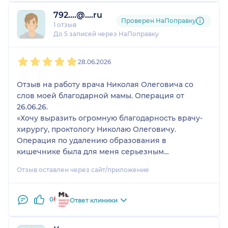
792....@....ru
Проверен НаПоправку
1 отзыв
До 5 записей через НаПоправку
1
2
3
4
5
28.06.2026
Отзыв на работу врача Николая Олеговича со
слов моей благодарной мамы. Операция от
26.06.26.
«Хочу выразить огромную благодарность врачу-
хирургу, проктологу Николаю Олеговичу.
Операция по удалению образования в
кишечнике была для меня серьезным
испытанием, но этот доктор превратил страшную
Отзыв оставлен через сайт/приложение
процедуру в максимально комфортный и
безопасный процесс.
0
Ответ клиники
В первую очередь поражает профессиональный
уровень: операция прошла блестяще, без