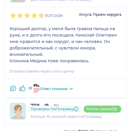
1
2
3
4
5
Услуга: Прием хирурга
01.07.2026
Хороший доктор, у меня была травма пальца на
руке, и я долго его посещала. Николай Олегович
мне нравится и как хирург, и как человек. Он
доброжелательный, с чувством юмора,
внимательный.
Клиника Медика тоже понравилась.
Отзыв оставлен через колл-центр
0
Ответ клиники
798....@....ru
Проверен НаПоправку
После записи
1 отзыв
и
1 оценка
Больше 15 записей через НаПоправку
1
2
3
4
5