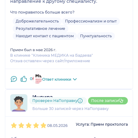
направление к другому специалисту.
Что понравилось больше всего?
Доброжелательность
Профессионализм и опыт
Результативное лечение
Находит контакт с пациентом
Пунктуальность
Прием был в мае 2026 г.
В клинике "Клиника МЕДИКА на Бадаева"
Отзыв оставлен через сайт/приложение
0
Ответ клиники
Индира
Проверен НаПоправку
После записи
32 отзыва
и
1 оценка
Больше 30 записей через НаПоправку
1
2
3
4
5
Услуга: Прием проктолога
08.05.2026