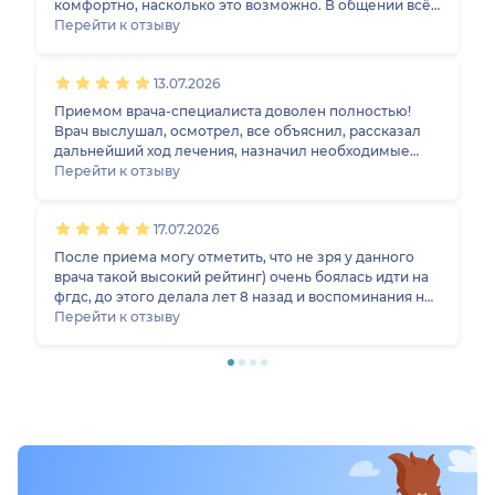
комфортно, насколько это возможно. В общении всё
устроило.
Перейти к отзыву
13.07.2026
Приемом врача-специалиста доволен полностью!
Врач выслушал, осмотрел, все объяснил, рассказал
дальнейший ход лечения, назначил необходимые
лекарственные препараты и анализы.
Перейти к отзыву
17.07.2026
После приема могу отметить, что не зря у данного
врача такой высокий рейтинг) очень боялась идти на
фгдс, до этого делала лет 8 назад и воспоминания не
самые приятные остались, но Николай Олегович
Перейти к отзыву
успокоил, во время процедуры постоянно
подбадривал и говорил, что я молодец, от этого
реально становится легче) в протоколе прописано,
что медсестра Сафронова Т.Е., ей тоже огромная
благодарность, вытирала мне слезы во время данной
процедуры) в общем не смотря на всю неприятность
данного мероприятия, впечатления остались
положительные) смело бы рекомендовала всем