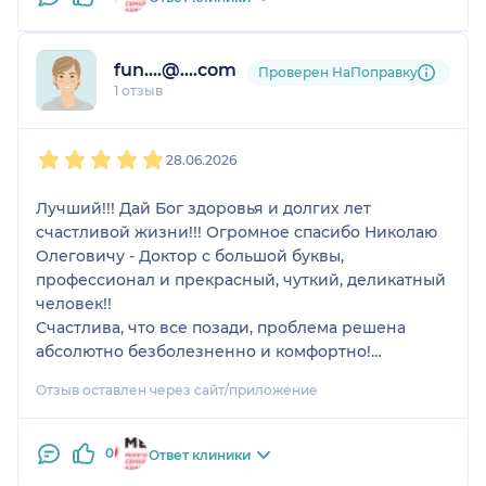
fun....@....com
Проверен НаПоправку
1 отзыв
1
2
3
4
5
28.06.2026
Лучший!!! Дай Бог здоровья и долгих лет
счастливой жизни!!! Огромное спасибо Николаю
Олеговичу - Доктор с большой буквы,
профессионал и прекрасный, чуткий, деликатный
человек!!
Счастлива, что все позади, проблема решена
абсолютно безболезненно и комфортно!
Теперь на дальнейшие профилактические
Отзыв оставлен через сайт/приложение
осмотры- только к нему!!! 💯 доверие !!!
Однозначно рекомендую!!!
0
Ответ клиники