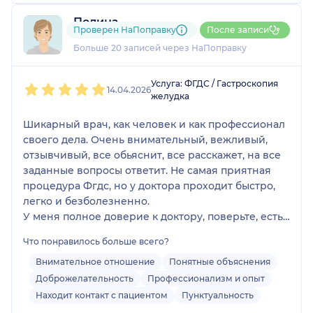
Полина
Проверен НаПоправку
После записи
6 отзывов
и
2 оценки
Больше 20 записей через НаПоправку
1
2
3
4
5
Услуга: ФГДС / Гастроскопия
14.04.2026
желудка
Шикарный врач, как человек и как профессионал
своего дела. Очень внимательный, вежливый,
отзывчивый, все обьяснит, все расскажет, на все
заданные вопросы ответит. Не самая приятная
процедура Фгдс, но у доктора проходит быстро,
легко и безболезненно.
У меня полное доверие к доктору, поверьте, есть
с чем сравнить.
Что понравилось больше всего?
Приём всегда своевременно и без задержек!
Внимательное отношение
Понятные объяснения
Доброжелательность
Профессионализм и опыт
Находит контакт с пациентом
Пунктуальность