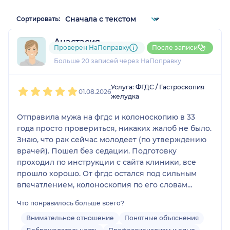
Сортировать:
Анастасия
Проверен НаПоправку
После записи
9 отзывов
Больше 20 записей через НаПоправку
1
2
3
4
5
Услуга: ФГДС / Гастроскопия
01.08.2026
желудка
Отправила мужа на фгдс и колоноскопию в 33
года просто провериться, никаких жалоб не было.
Знаю, что рак сейчас молодеет (по утверждению
врачей). Пошел без седации. Подготовку
проходил по инструкции с сайта клиники, все
прошло хорошо. От фгдс остался под сильным
впечатлением, колоноскопия по его словам
прошла намного легче. Мне посоветовал брать с
Что понравилось больше всего?
собой сменную футболку, его была мокрая после
фгдс. Врач был доброжелателен, поддерживал и
Внимательное отношение
Понятные объяснения
хвалил в процессе. Во время колоноскопии