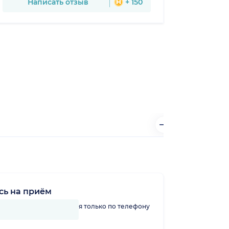
Написать отзыв
+ 150
сь на приём
линику можно записаться только по телефону