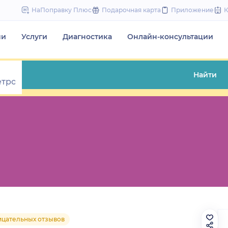
to
НаПоправку Плюс
Подарочная карта
Приложение
content
чи
Услуги
Диагностика
Онлайн-консультации
Найти
ицательных отзывов