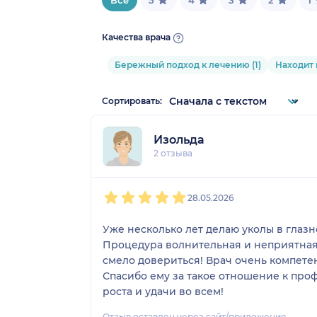
Всё
5
4
3
2
1
Качества врача
Бережный подход к лечению (1)
Находит 
Сортировать:
Изольда
2 отзыва
1
2
3
4
5
28.05.2026
Уже несколько лет делаю уколы в глазн
Процедура волнительная и неприятная 
смело довериться! Врач очень компетен
Спасибо ему за такое отношение к про
роста и удачи во всем!
Отзыв оставлен через сайт/приложение