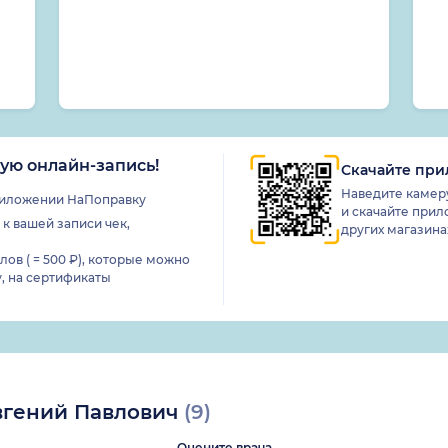
ую онлайн-запись!
Скачайте пр
Наведите камеру
приложении НаПоправку
и скачайте прило
к вашей записи чек,
других магазин
ов ( = 500 ₽), которые можно
,
на сертификаты
Евгений Павлович
(9)
Оцените врача