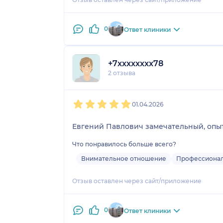
0
Ответ клиники
+7xxxxxxxx78
2 отзыва
1
2
3
4
5
01.04.2026
Евгений Павлович замечательный, опыт
Что понравилось больше всего?
Внимательное отношение
Профессионал
Отзыв оставлен через сайт/приложение
0
Ответ клиники