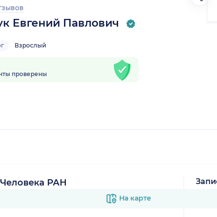
тзывов
ук Евгений Павлович
ог
Взрослый
нты проверены
Запи
 Человека РАН
В к
На карте