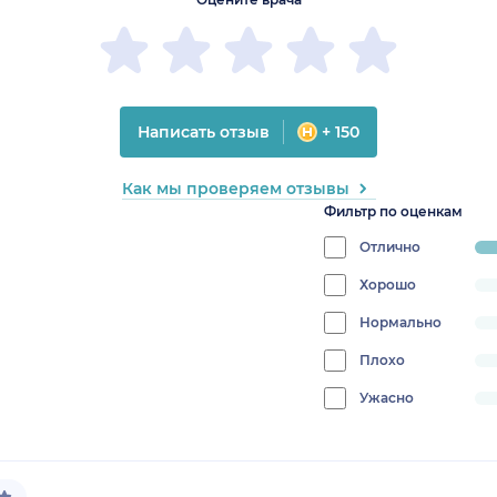
Написать отзыв
+ 150
Как мы проверяем отзывы
Фильтр по оценкам
Отлично
pr
10
Хорошо
progress:
0%
Нормально
progress:
0%
Плохо
progress:
0%
Ужасно
progress:
0%