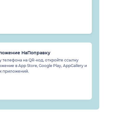
иложение НаПоправку
 телефона на QR-код, откройте ссылку
жение в App Store, Google Play, AppGallery и
ах приложений.