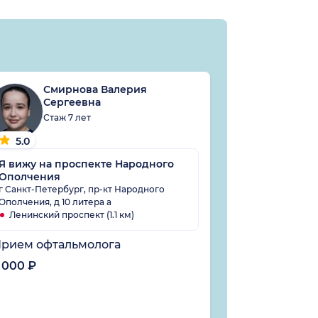
Смирнова Валерия
Мав
Сергеевна
Дми
Стаж 7 лет
Стаж
5.0
5.0
Я вижу на проспекте Народного
Ополчения
Я Вижу в Щ
г Санкт-Петербург, пр-кт Народного
г Санкт-Петерб
Ополчения, д 10 литера а
стр 1
Ленинский проспект (1.1 км)
Достоевская 
рием офтальмолога
Прием офта
 000 ₽
6 500 ₽