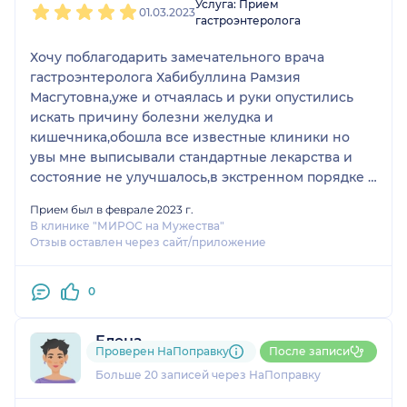
Услуга: Прием
01.03.2023
гастроэнтеролога
Хочу поблагодарить замечательного врача
гастроэнтеролога Хабибуллина Рамзия
Масгутовна,уже и отчаялась и руки опустились
искать причину болезни желудка и
кишечника,обошла все известные клиники но
увы мне выписывали стандартные лекарства и
состояние не улучшалось,в экстренном порядке я
попала к Рамзие Масгутовне,доктор подошла
Прием был в феврале 2023 г.
индивидуально,расписала план дальнейшего
В клинике "МИРОС на Мужества"
лечения и анализы,она меня вдохновила на
Отзыв оставлен через сайт/приложение
здоровую полноценную жизнь!Благодарю!
Рекомендую
0
Елена
Проверен НаПоправку
После записи
5 отзывов
и
4 оценки
Больше 20 записей через НаПоправку