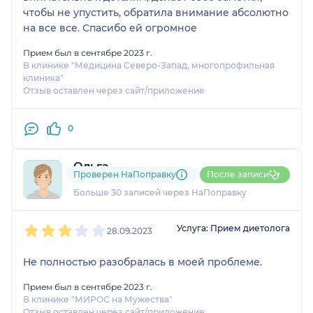
чтобы не упустить, обратила внимание абсолютно
на все все. Спасибо ей огромное
Прием был в сентябре 2023 г.
В клинике "Медицина Северо-Запад, многопрофильная
клиника"
Отзыв оставлен через сайт/приложение
0
Ольга
Проверен НаПоправку
После записи
6 отзывов
Больше 30 записей через НаПоправку
1
2
3
4
5
Услуга: Прием диетолога
28.09.2023
Не полностью разобралась в моей проблеме.
Прием был в сентябре 2023 г.
В клинике "МИРОС на Мужества"
Отзыв оставлен через сайт/приложение