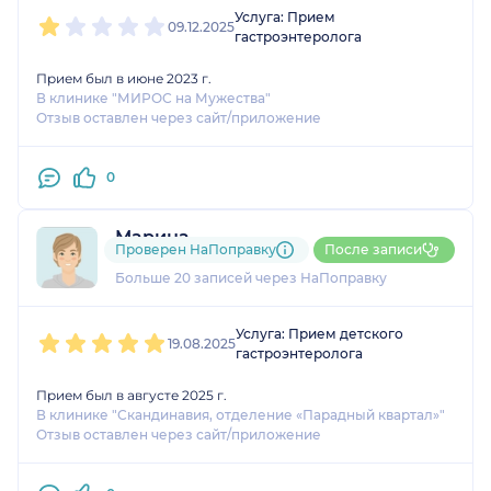
1
2
3
4
5
Услуга: Прием
09.12.2025
гастроэнтеролога
Прием был в июне 2023 г.
В клинике "МИРОС на Мужества"
Отзыв оставлен через сайт/приложение
0
Марина
Проверен НаПоправку
После записи
1 оценка
Больше 20 записей через НаПоправку
1
2
3
4
5
Услуга: Прием детского
19.08.2025
гастроэнтеролога
Прием был в августе 2025 г.
В клинике "Скандинавия, отделение «Парадный квартал»"
Отзыв оставлен через сайт/приложение