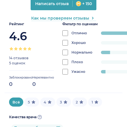
Написать отзыв
+ 150
Как мы проверяем отзывы
Рейтинг
Фильтр по оценкам
4.6
Отлично
progress:
84.210526315789
Хорошо
progress:
0%
Нормально
progress:
14 отзывов
10.526315789473683%
Плохо
progress:
5 оценок
0%
Ужасно
progress:
Заблокировано
Нерелевантно
5.263157894736842%
0
0
Всё
5
4
3
2
1
Качества врача