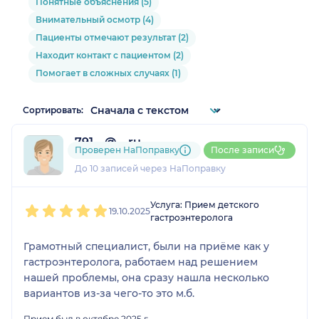
Понятные объяснения (5)
Внимательный осмотр (4)
Пациенты отмечают результат (2)
Находит контакт с пациентом (2)
Помогает в сложных случаях (1)
Сортировать:
791....@....ru
Проверен НаПоправку
После записи
1 отзыв
До 10 записей через НаПоправку
1
2
3
4
5
Услуга: Прием детского
19.10.2025
гастроэнтеролога
Грамотный специалист, были на приёме как у
гастроэнтеролога, работаем над решением
нашей проблемы, она сразу нашла несколько
вариантов из-за чего-то это м.б.
Прием был в октябре 2025 г.