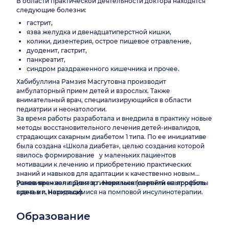
В области практической деятельности доктора находятся
следующие болезни:
гастрит,
язва желудка и двенадцатиперстной кишки,
колики, дизентерия, острое пищевое отравление,
дуоденит, гастрит,
панкреатит,
синдром раздраженного кишечника и прочее.
Хабибуллина Рамзия Масгутовна производит
амбулаторный прием детей и взрослых. Также
внимательный врач, специализирующийся в области
педиатрии и неонатологии.
За время работы разработала и внедрила в практику новые
методы восстановительного лечения детей-инвалидов,
страдающих сахарным диабетом 1 типа. По ее инициативе
была создана «Школа диабета», целью создания которой
явилось формирование у маленьких пациентов
мотивации к лечению и приобретению практических
знаний и навыков для адаптации к качественно новым
условиям жизни. Доктор имеет многолетний опыт работы
Ранее врач вел прием в г. Норильск
(перейти на профиль
с детьми, находящимися на помповой инсулинотерапии.
врача в г. Норильск).
Образование