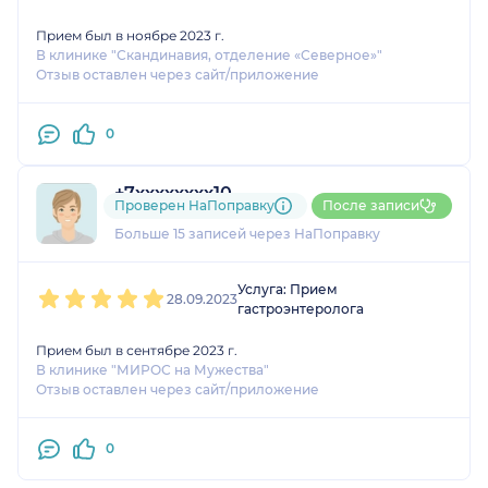
Прием был в ноябре 2023 г.
В клинике "Скандинавия, отделение «Северное»"
Отзыв оставлен через сайт/приложение
0
+7xxxxxxxx10
Проверен НаПоправку
После записи
1 оценка
Больше 15 записей через НаПоправку
1
2
3
4
5
Услуга: Прием
28.09.2023
гастроэнтеролога
Прием был в сентябре 2023 г.
В клинике "МИРОС на Мужества"
Отзыв оставлен через сайт/приложение
0