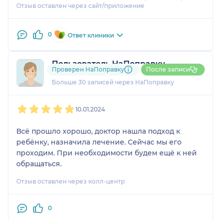
Отзыв оставлен через сайт/приложение
0
Ответ клиники
Пользователь НаПоправку
Проверен НаПоправку
После записи
1 отзыв
Больше 30 записей через НаПоправку
1
2
3
4
5
10.01.2024
Всё прошло хорошо, доктор нашла подход к
ребёнку, назначила лечение. Сейчас мы его
проходим. При необходимости будем ещё к ней
обращаться.
Отзыв оставлен через колл-центр
0