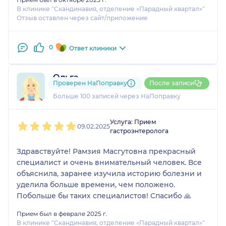
В клинике "Скандинавия, отделение «Парадный квартал»"
Отзыв оставлен через сайт/приложение
0
Ответ клиники
Ольга
Проверен НаПоправку
После записи
81 отзыв
Больше 100 записей через НаПоправку
1
2
3
4
5
Услуга: Прием
09.02.2025
гастроэнтеролога
Здравствуйте! Рамзия Масгутовна прекрасный
специалист и очень внимательный человек. Все
объяснила, заранее изучила историю болезни и
уделила больше времени, чем положено.
Побольше бы таких специалистов! Спасибо 🙏
Прием был в феврале 2025 г.
В клинике "Скандинавия, отделение «Парадный квартал»"