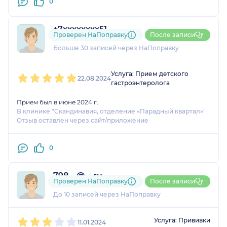
0
+7xxxxxxxx51
Проверен НаПоправку
После записи
3 отзыва
и
2 оценки
Больше 30 записей через НаПоправку
1
2
3
4
5
Услуга: Прием детского
22.08.2024
гастроэнтеролога
Прием был в июне 2024 г.
В клинике "Скандинавия, отделение «Парадный квартал»"
Отзыв оставлен через сайт/приложение
0
798....@....ru
Проверен НаПоправку
После записи
2 оценки
До 10 записей через НаПоправку
1
2
3
4
5
Услуга: Прививки
11.01.2024