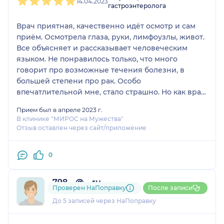
14.04.2023
гастроэнтеролога
Врач приятная, качественно идёт осмотр и сам
приём. Осмотрела глаза, руки, лимфоузлы, живот.
Все объясняет и рассказывает человеческим
языком. Не понравилось только, что много
говорит про возможные течения болезни, в
большей степени про рак. Особо
впечатлительной мне, стало страшно. Но как врач,
она обязана предупреждать. А может это тактика,
Прием был в апреле 2023 г.
чтобы пациенты серьёзнее относились к
В клинике "МИРОС на Мужества"
обследованию и лечению. Но на следующий день
Отзыв оставлен через сайт/приложение
я прошла всю диагностику, за что благодарна
врачу и имею полную картину! Врача
0
рекомендую!
798....@....ru
Проверен НаПоправку
После записи
1 отзыв
До 5 записей через НаПоправку
1
2
3
4
5