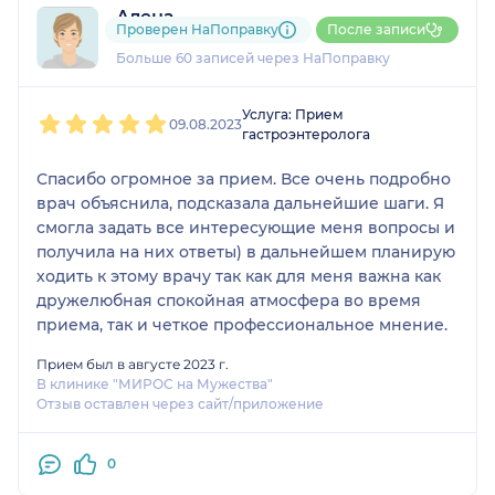
Алена
Проверен НаПоправку
После записи
6 отзывов
и
7 оценок
Больше 60 записей через НаПоправку
1
2
3
4
5
Услуга: Прием
09.08.2023
гастроэнтеролога
Спасибо огромное за прием. Все очень подробно
врач объяснила, подсказала дальнейшие шаги. Я
смогла задать все интересующие меня вопросы и
получила на них ответы) в дальнейшем планирую
ходить к этому врачу так как для меня важна как
дружелюбная спокойная атмосфера во время
приема, так и четкое профессиональное мнение.
Прием был в августе 2023 г.
В клинике "МИРОС на Мужества"
Отзыв оставлен через сайт/приложение
0