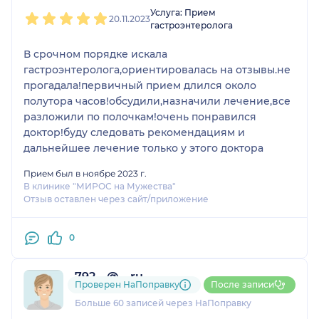
1
2
3
4
5
Услуга: Прием
20.11.2023
гастроэнтеролога
В срочном порядке искала
гастроэнтеролога,ориентировалась на отзывы.не
прогадала!первичный прием длился около
полутора часов!обсудили,назначили лечение,все
разложили по полочкам!очень понравился
доктор!буду следовать рекомендациям и
дальнейшее лечение только у этого доктора
Прием был в ноябре 2023 г.
В клинике "МИРОС на Мужества"
Отзыв оставлен через сайт/приложение
0
792....@....ru
Проверен НаПоправку
После записи
13 отзывов
и
2 оценки
Больше 60 записей через НаПоправку