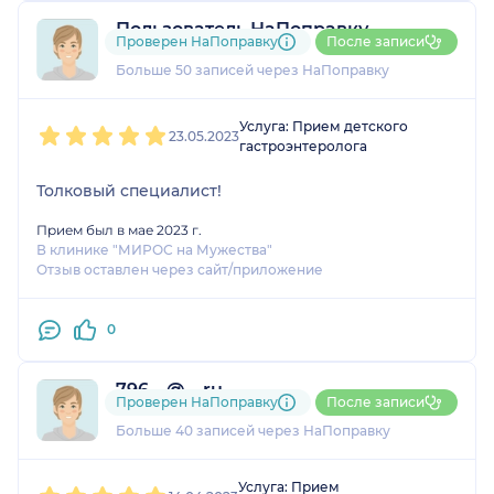
Пользователь НаПоправку
Проверен НаПоправку
После записи
14 отзывов
Больше 50 записей через НаПоправку
1
2
3
4
5
Услуга: Прием детского
23.05.2023
гастроэнтеролога
Толковый специалист!
Прием был в мае 2023 г.
В клинике "МИРОС на Мужества"
Отзыв оставлен через сайт/приложение
0
796....@....ru
Проверен НаПоправку
После записи
13 отзывов
Больше 40 записей через НаПоправку
1
2
3
4
5
Услуга: Прием