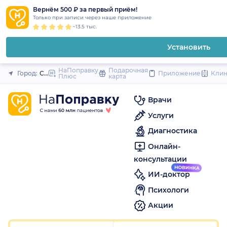
1
2
3
4
5
1
2
3
4
5
1
2
3
4
5
to
Вернём 500 ₽ за первый приём!
Закрыть
Только при записи через наше приложение
content
~13.5 тыс.
Установить
НаПоправку
Подарочная
Город:
Санкт-Петербург
Приложение
Кли
Плюс
карта
Врачи
Услуги
Диагностика
Онлайн-
консультации
ИИ-доктор
Психологи
Акции