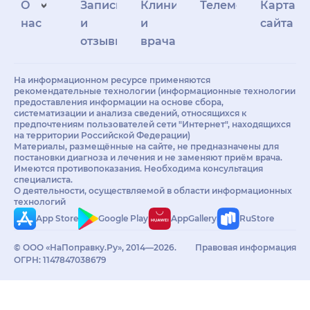
О
Запись
Клиникам
Телемедицина
Карта
нас
и
и
сайта
отзывы
врачам
На информационном ресурсе применяются
рекомендательные технологии (информационные технологии
предоставления информации на основе сбора,
систематизации и анализа сведений, относящихся к
предпочтениям пользователей сети "Интернет", находящихся
на территории Российской Федерации)
Материалы, размещённые на сайте, не предназначены для
постановки диагноза и лечения и не заменяют приём врача.
Имеются противопоказания. Необходима консультация
специалиста.
О деятельности, осуществляемой в области информационных
технологий
App Store
Google Play
AppGallery
RuStore
© ООО «НаПоправку.Ру», 2014—2026.
Правовая информация
ОГРН: 1147847038679