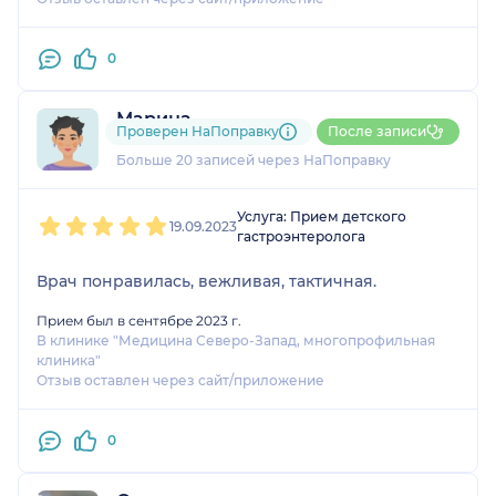
0
Марина
Проверен НаПоправку
После записи
8 отзывов
и
1 оценка
Больше 20 записей через НаПоправку
1
2
3
4
5
Услуга: Прием детского
19.09.2023
гастроэнтеролога
Врач понравилась, вежливая, тактичная.
Прием был в сентябре 2023 г.
В клинике "Медицина Северо-Запад, многопрофильная
клиника"
Отзыв оставлен через сайт/приложение
0