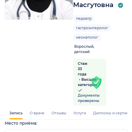
Масгутовна
педиатр
гастроэнтеролог
неонатолог
Взрослый,
детский
Стаж
33
года
Высшая
категория
Документы
проверены
Запись
О враче
Отзывы
Услуги
Дипломы и сертифи
Место приёма: