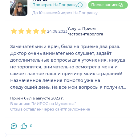
Ольга
Проверен НаПоправку
После записи
1 отзыв
и
1 оценка
До 10 записей через НаПоправку
1
2
3
4
5
Услуга: Прием
24.08.2023
гастроэнтеролога
Замечательный врач, была на приеме два раза.
Доктор очень внимательно слушает, задаёт
дополнительные вопросы для уточнения, никуда
не торопится, внимательно осмотрела меня и
самое главное нашли причину моих страданий!
Назначенное лечение помогло уже на
следующий день. На все мои вопросы я получила
очень понятные и доступные ответы. Однозначно
Прием был в августе 2023 г.
рекомендую Рамзию Масгутовну!
В клинике "МИРОС на Мужества"
Отзыв оставлен через сайт/приложение
0