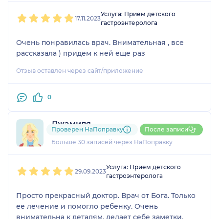
1
2
3
4
5
Услуга: Прием детского
17.11.2023
гастроэнтеролога
Очень понравилась врач. Внимательная , все
рассказала ) придем к ней еще раз
Отзыв оставлен через сайт/приложение
0
Джамиля
Проверен НаПоправку
После записи
12 отзывов
Больше 30 записей через НаПоправку
1
2
3
4
5
Услуга: Прием детского
29.09.2023
гастроэнтеролога
Просто прекрасный доктор. Врач от Бога. Только
ее лечение и помогло ребенку. Очень
внимательна к деталям, делает себе заметки,