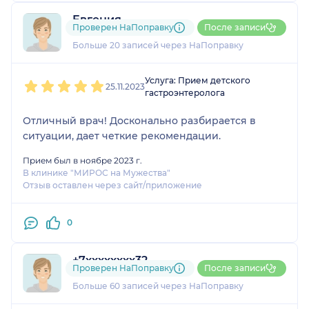
Евгения
Проверен НаПоправку
После записи
2 отзыва
Больше 20 записей через НаПоправку
1
2
3
4
5
Услуга: Прием детского
25.11.2023
гастроэнтеролога
Отличный врач! Досконально разбирается в
ситуации, дает четкие рекомендации.
Прием был в ноябре 2023 г.
В клинике "МИРОС на Мужества"
Отзыв оставлен через сайт/приложение
0
+7xxxxxxxx32
Проверен НаПоправку
После записи
34 отзыва
Больше 60 записей через НаПоправку