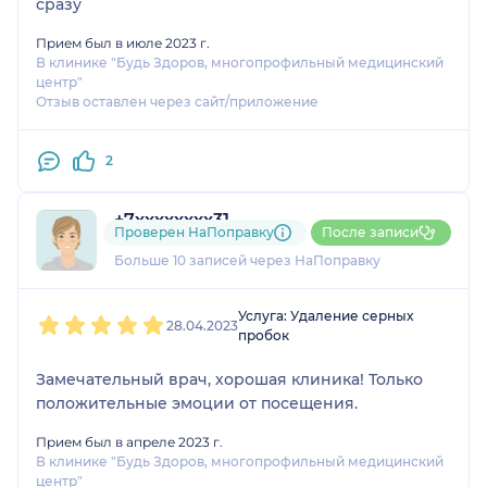
сразу
Прием был в июле 2023 г.
В клинике "Будь Здоров, многопрофильный медицинский
центр"
Отзыв оставлен через сайт/приложение
2
+7xxxxxxxx31
Проверен НаПоправку
После записи
2 отзыва
и
3 оценки
Больше 10 записей через НаПоправку
1
2
3
4
5
Услуга: Удаление серных
28.04.2023
пробок
Замечательный врач, хорошая клиника! Только
положительные эмоции от посещения.
Прием был в апреле 2023 г.
В клинике "Будь Здоров, многопрофильный медицинский
центр"