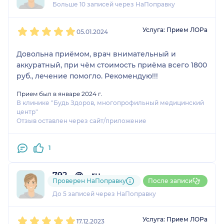
Больше 10 записей через НаПоправку
1
2
3
4
5
Услуга: Прием ЛОРа
05.01.2024
Довольна приёмом, врач внимательный и
аккуратный, при чём стоимость приёма всего 1800
руб., лечение помогло. Рекомендую!!!
Прием был в январе 2024 г.
В клинике "Будь Здоров, многопрофильный медицинский
центр"
Отзыв оставлен через сайт/приложение
1
792....@....ru
Проверен НаПоправку
После записи
2 отзыва
До 5 записей через НаПоправку
1
2
3
4
5
Услуга: Прием ЛОРа
17.12.2023