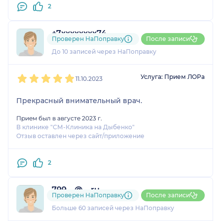
2
+7xxxxxxxx74
Проверен НаПоправку
После записи
4 отзыва
До 10 записей через НаПоправку
1
2
3
4
5
Услуга: Прием ЛОРа
11.10.2023
Прекрасный внимательный врач.
Прием был в августе 2023 г.
В клинике "СМ-Клиника на Дыбенко"
Отзыв оставлен через сайт/приложение
2
799....@....ru
Проверен НаПоправку
После записи
12 отзывов
Больше 60 записей через НаПоправку