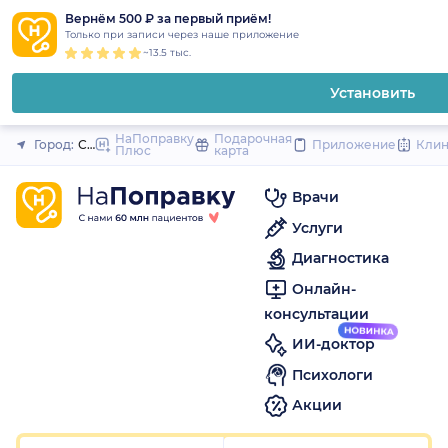
1
2
3
4
5
1
2
3
4
5
1
2
3
4
5
to
Вернём 500 ₽ за первый приём!
Закрыть
Только при записи через наше приложение
content
~13.5 тыс.
Установить
НаПоправку
Подарочная
Город:
Санкт-Петербург
Приложение
Кли
Плюс
карта
Врачи
Услуги
Диагностика
Онлайн-
консультации
ИИ-доктор
Психологи
Акции