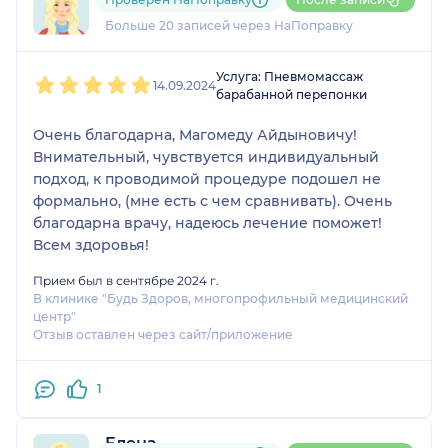
3 отзыва
и
2 оценки
Больше 20 записей через НаПоправку
1
2
3
4
5
Услуга: Пневмомассаж
14.09.2024
барабанной перепонки
Очень благодарна, Магомеду Айдыновичу!
Внимательный, чувствуется индивидуальный
подход, к проводимой процедуре подошел не
формально, (мне есть с чем сравнивать). Очень
благодарна врачу, надеюсь лечение поможет!
Всем здоровья!
Прием был в сентябре 2024 г.
В клинике "Будь Здоров, многопрофильный медицинский
центр"
Отзыв оставлен через сайт/приложение
1
Елена