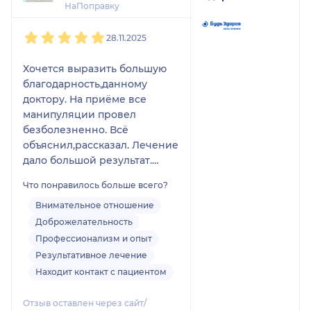
НаПоправку
1
2
3
4
5
28.11.2025
Хочется выразить большую
благодарность,данному
доктору. На приёме все
манипуляции провел
безболезненно. Всё
объяснил,рассказал. Лечение
дало большой результат.
Клиника,чистая,светлая.Перс
Что понравилось больше всего?
онал вежливый.
Внимательное отношение
Доброжелательность
Профессионализм и опыт
Результативное лечение
Находит контакт с пациентом
Отзыв оставлен через сайт/