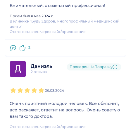
Внимательный, отзывчатый профессионал!
Прием был в мае 2024 г.
В клинике "Будь Здоров, многопрофильный медицинский
центр"
Отзыв оставлен через сайт/приложение
2
Даниэль
Проверен НаПоправку
2 отзыва
1
2
3
4
5
06.03.2024
Очень приятный молодой человек. Все обьяснит,
все раскажет, ответит на вопросы. Очень советую
вам такого доктора.
Отзыв оставлен через сайт/приложение