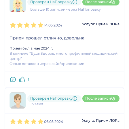
Проверен НаПоправку
После записи
3 отзыва
Больше 10 записей через НаПоправку
1
2
3
4
5
Услуга: Прием ЛОРа
14.05.2024
Прием прошел отлично, довольна!
Прием был в мае 2024 г.
В клинике "Будь Здоров, многопрофильный медицинский
центр"
Отзыв оставлен через сайт/приложение
1
792....@....ru
Проверен НаПоправку
После записи
1 отзыв
1
2
3
4
5
Услуга: Прием ЛОРа
06.05.2024