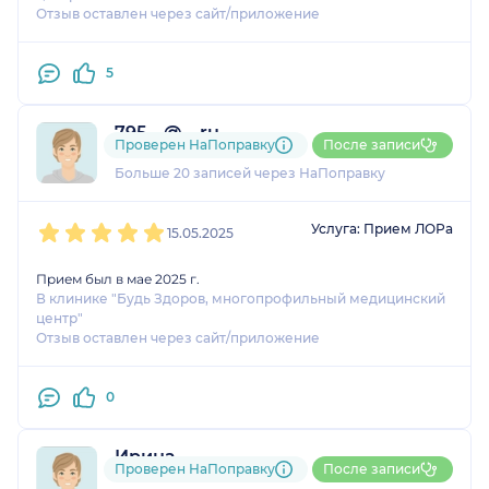
Отзыв оставлен через сайт/приложение
5
795....@....ru
Проверен НаПоправку
После записи
6 отзывов
и
2 оценки
Больше 20 записей через НаПоправку
1
2
3
4
5
Услуга: Прием ЛОРа
15.05.2025
Прием был в мае 2025 г.
В клинике "Будь Здоров, многопрофильный медицинский
центр"
Отзыв оставлен через сайт/приложение
0
Ирина
Проверен НаПоправку
После записи
3 оценки