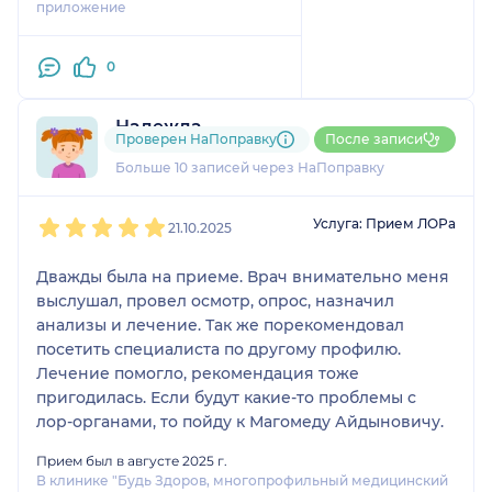
приложение
0
Надежда
Проверен НаПоправку
После записи
6 отзывов
Больше 10 записей через НаПоправку
1
2
3
4
5
Услуга: Прием ЛОРа
21.10.2025
Дважды была на приеме. Врач внимательно меня
выслушал, провел осмотр, опрос, назначил
анализы и лечение. Так же порекомендовал
посетить специалиста по другому профилю.
Лечение помогло, рекомендация тоже
пригодилась. Если будут какие-то проблемы с
лор-органами, то пойду к Магомеду Айдыновичу.
Прием был в августе 2025 г.
В клинике "Будь Здоров, многопрофильный медицинский