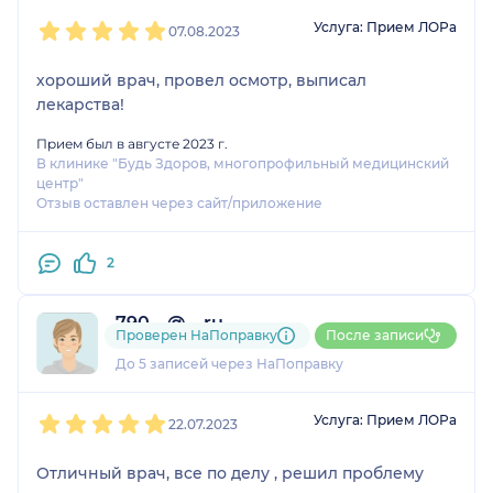
1
2
3
4
5
Услуга: Прием ЛОРа
07.08.2023
хороший врач, провел осмотр, выписал
лекарства!
Прием был в августе 2023 г.
В клинике "Будь Здоров, многопрофильный медицинский
центр"
Отзыв оставлен через сайт/приложение
2
790....@....ru
Проверен НаПоправку
После записи
1 отзыв
До 5 записей через НаПоправку
1
2
3
4
5
Услуга: Прием ЛОРа
22.07.2023
Отличный врач, все по делу , решил проблему