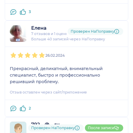
3
Елена
Проверен НаПоправку
7 отзывов
и
1 оценка
Больше 40 записей через НаПоправку
1
2
3
4
5
26.02.2024
Прекрасный, деликатный, внимательный
специалист, быстро и профессионально
решивший проблему.
Отзыв оставлен через сайт/приложение
2
792....@....ru
Проверен НаПоправку
После записи
4 отзыва