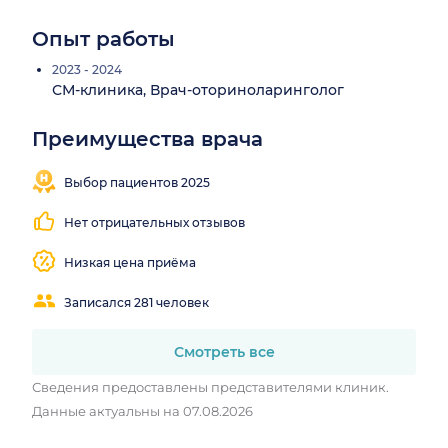
Опыт работы
2023 - 2024
СМ-клиника, Врач-оториноларинголог
Преимущества врача
Близко
Принимает
от
в 2 районах
Выбор пациентов 2025
метро
Нет отрицательных отзывов
Низкая цена приёма
Записался 281 человек
Смотреть все
Сведения предоставлены представителями клиник.
Данные актуальны на 07.08.2026