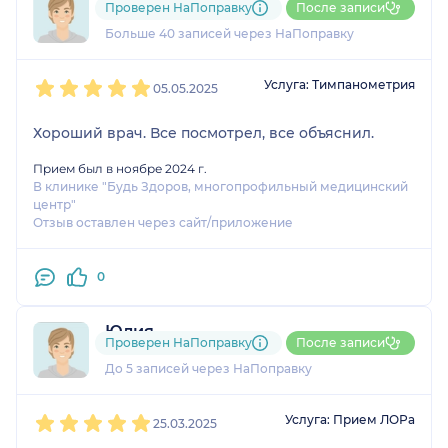
Проверен НаПоправку
После записи
7 отзывов
Больше 40 записей через НаПоправку
1
2
3
4
5
Услуга: Тимпанометрия
05.05.2025
Хороший врач. Все посмотрел, все объяснил.
Прием был в ноябре 2024 г.
В клинике "Будь Здоров, многопрофильный медицинский
центр"
Отзыв оставлен через сайт/приложение
0
Юлия
Проверен НаПоправку
После записи
1 отзыв
До 5 записей через НаПоправку
1
2
3
4
5
Услуга: Прием ЛОРа
25.03.2025