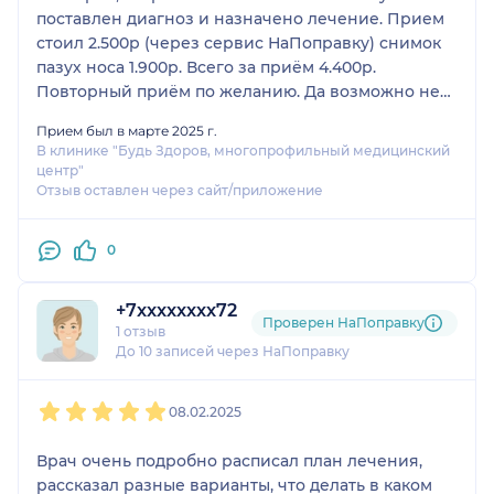
поставлен диагноз и назначено лечение. Прием
стоил 2.500р (через сервис НаПоправку) снимок
пазух носа 1.900р. Всего за приём 4.400р.
Повторный приём по желанию. Да возможно не
дешево, но все же лучше чем умирая ждать
Прием был в марте 2025 г.
неделю бесплатного врача)
В клинике "Будь Здоров, многопрофильный медицинский
центр"
Отзыв оставлен через сайт/приложение
0
+7xxxxxxxx72
Проверен НаПоправку
1 отзыв
До 10 записей через НаПоправку
1
2
3
4
5
08.02.2025
Врач очень подробно расписал план лечения,
рассказал разные варианты, что делать в каком