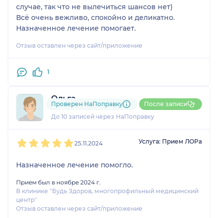
случае, так что не вылечиться шансов нет)
Всё очень вежливо, спокойно и деликатно.
Назначенное лечение помогает.
Отзыв оставлен через сайт/приложение
1
Ольга
Проверен НаПоправку
После записи
4 отзыва
До 10 записей через НаПоправку
1
2
3
4
5
Услуга: Прием ЛОРа
25.11.2024
Назначенное лечение помогло.
Прием был в ноябре 2024 г.
В клинике "Будь Здоров, многопрофильный медицинский
центр"
Отзыв оставлен через сайт/приложение