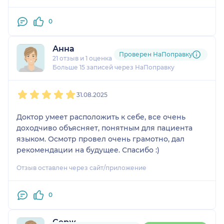
0
Анна
Проверен НаПоправку
21 отзыв
и
1 оценка
Больше 15 записей через НаПоправку
1
2
3
4
5
31.08.2025
Доктор умеет расположить к себе, все очень
доходчиво объясняет, понятным для пациента
языком. Осмотр провел очень грамотно, дал
рекомендации на будущее. Спасибо :)
Отзыв оставлен через сайт/приложение
0
Серж