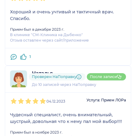
Хороший и очень учтивый и тактичный врач.
Спасибо.
Прием был в декабре 2023 г.
В клинике "СМ-Клиника на Дыбенко"
Отзыв оставлен через сайт/приложение
1
Наталья
Проверен НаПоправку
После записи
2 отзыва
До 10 записей через НаПоправку
1
2
3
4
5
Услуга: Прием ЛОРа
04.12.2023
Чудесный специалист, очень внимательный,
шустрый, довольная что к нему пал мой выбор!!!!
Прием был в ноябре 2023 г.