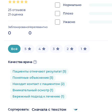
0%
Нормально
progress:
25 отзывов
0%
Плохо
progress:
21 оценка
0%
Ужасно
progress:
Заблокировано
Нерелевантно
0%
0
0
Всё
5
4
3
2
1
Качества врача
Пациенты отмечают результат (5)
Понятные объяснения (5)
Находит контакт с пациентом (2)
Внимательный осмотр (1)
Бережный подход к лечению (1)
Сортировать: