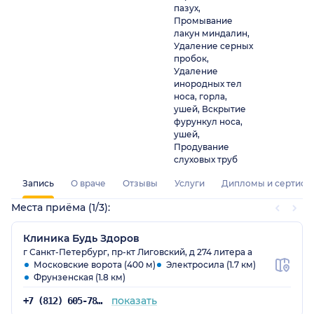
пазух,
Промывание
лакун миндалин,
Удаление серных
пробок,
Удаление
инородных тел
носа, горла,
ушей, Вскрытие
фурункул носа,
ушей,
Продувание
слуховых труб
Запись
О враче
Отзывы
Услуги
Дипломы и сертифи
Места приёма (1/3):
Клиника Будь Здоров
г Санкт-Петербург, пр-кт Лиговский, д 274 литера а
Московские ворота (400 м)
Электросила (1.7 км)
Фрунзенская (1.8 км)
показать
+7 (812) 605-78-44