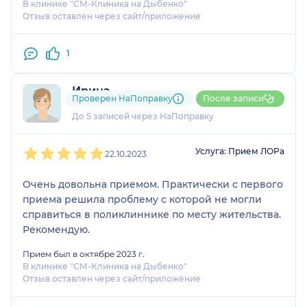
В клинике "СМ-Клиника на Дыбенко"
Отзыв оставлен через сайт/приложение
1
Ирина
Проверен НаПоправку
После записи
1 отзыв
До 5 записей через НаПоправку
1
2
3
4
5
Услуга: Прием ЛОРа
22.10.2023
Очень довольна приемом. Практически с первого
приема решила проблему с которой не могли
справиться в поликлиннике по месту жительства.
Рекомендую.
Прием был в октябре 2023 г.
В клинике "СМ-Клиника на Дыбенко"
Отзыв оставлен через сайт/приложение