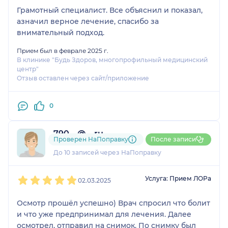
Грамотный специалист. Все объяснил и показал,
азначил верное лечение, спасибо за
внимательный подход.
Прием был в феврале 2025 г.
В клинике "Будь Здоров, многопрофильный медицинский
центр"
Отзыв оставлен через сайт/приложение
0
790....@....ru
Проверен НаПоправку
После записи
3 отзыва
До 10 записей через НаПоправку
1
2
3
4
5
Услуга: Прием ЛОРа
02.03.2025
Осмотр прошёл успешно) Врач спросил что болит
и что уже предпринимал для лечения. Далее
осмотрел, отправил на снимок. По снимку был