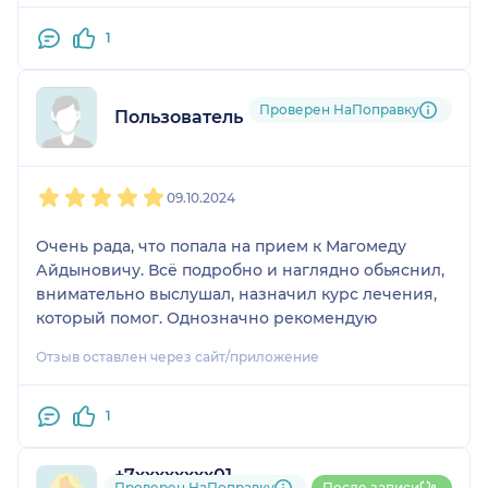
1
Проверен НаПоправку
Пользователь НаПоправку
1
2
3
4
5
09.10.2024
Очень рада, что попала на прием к Магомеду
Айдыновичу. Всё подробно и наглядно обьяснил,
внимательно выслушал, назначил курс лечения,
который помог. Однозначно рекомендую
Отзыв оставлен через сайт/приложение
1
+7xxxxxxxx01
Проверен НаПоправку
После записи