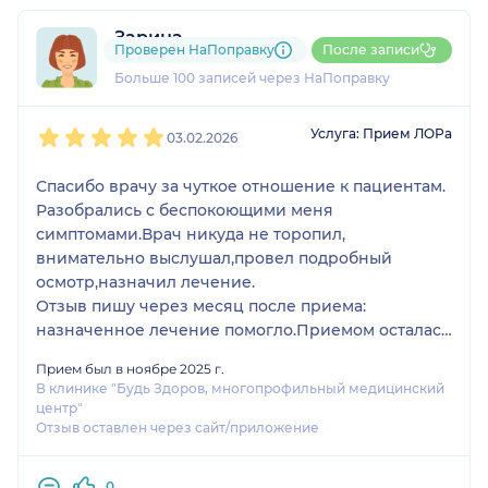
Зарина
Проверен НаПоправку
После записи
8 отзывов
и
5 оценок
Больше 100 записей через НаПоправку
1
2
3
4
5
Услуга: Прием ЛОРа
03.02.2026
Спасибо врачу за чуткое отношение к пациентам.
Разобрались с беспокоющими меня
симптомами.Врач никуда не торопил,
внимательно выслушал,провел подробный
осмотр,назначил лечение.
Отзыв пишу через месяц после приема:
назначенное лечение помогло.Приемом осталась
довольна
Прием был в ноябре 2025 г.
В клинике "Будь Здоров, многопрофильный медицинский
центр"
Отзыв оставлен через сайт/приложение
0