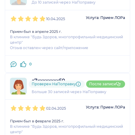
До 10 записей через НаПоправку
1
2
3
4
5
Услуга: Прием ЛОРа
10.04.2025
Прием был в апреле 2025 г.
В клинике "Будь Здоров, многопрофильный медицинский
центр"
Отзыв оставлен через сайт/приложение
0
+7xxxxxxxx50
Проверен НаПоправку
После записи
2 отзыва
и
4 оценки
Больше 30 записей через НаПоправку
1
2
3
4
5
Услуга: Прием ЛОРа
02.04.2025
Прием был в феврале 2025 г.
В клинике "Будь Здоров, многопрофильный медицинский
центр"