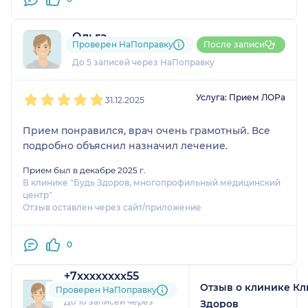
Ольга
Проверен НаПоправку
После записи
2 отзыва
До 5 записей через НаПоправку
1
2
3
4
5
Услуга: Прием ЛОРа
31.12.2025
Прием понравился, врач очень грамотный. Все
подробно объяснил назначил лечение.
Прием был в декабре 2025 г.
В клинике "Будь Здоров, многопрофильный медицинский
центр"
Отзыв оставлен через сайт/приложение
0
+7xxxxxxxx55
Отзыв о клинике Кл
4 отзыва
и
2 оценки
Проверен НаПоправку
До 10 записей через
Здоров