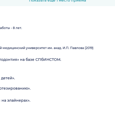
Показать ещё 1 место приёма
боты - 8 лет.
медицинский университет им. акад. И.П. Павлова (2019)
тодонтия» на базе СПбИНСТОМ.
детей».
ротезированию».
на элайнерах».