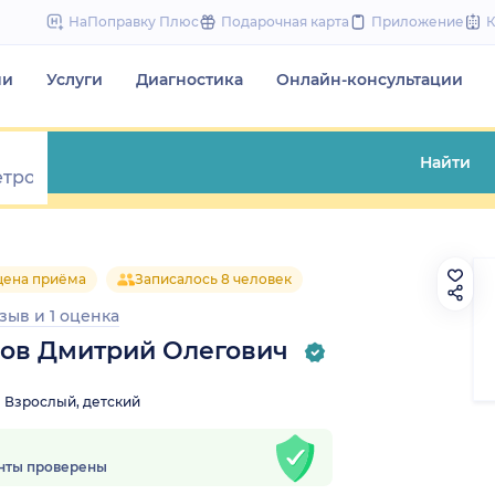
to
НаПоправку Плюс
Подарочная карта
Приложение
content
чи
Услуги
Диагностика
Онлайн-консультации
Найти
цена приёма
Записалось 8 человек
тзыв
и
1 оценка
ов Дмитрий Олегович
Взрослый, детский
нты проверены