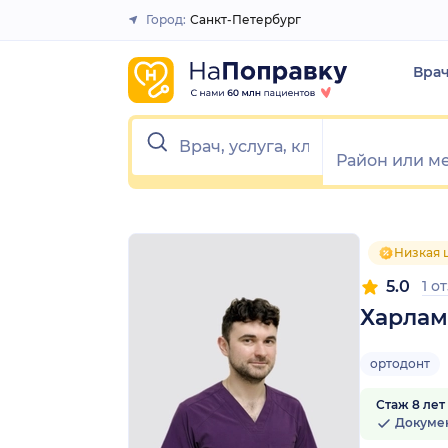
1
2
3
4
5
1
2
3
4
5
Город:
Санкт-Петербург
Закрыть
Вра
Низкая 
5.0
1 о
Харлам
ортодонт
Стаж 8 лет
Докуме