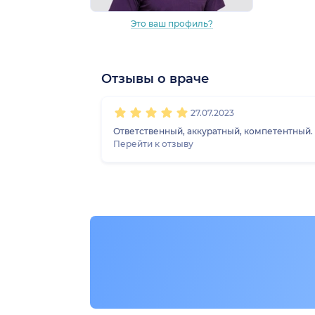
Это ваш профиль?
Отзывы о враче
1
2
3
4
5
27.07.2023
Ответственный, аккуратный, компетентный.
Перейти к отзыву