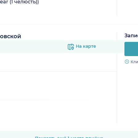
ar (1 челюсть))
Запи
овской
На карте
Кли