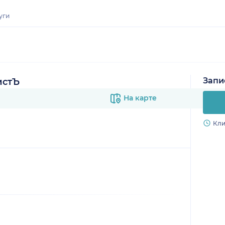
уги
Запи
истЪ
На карте
Кли