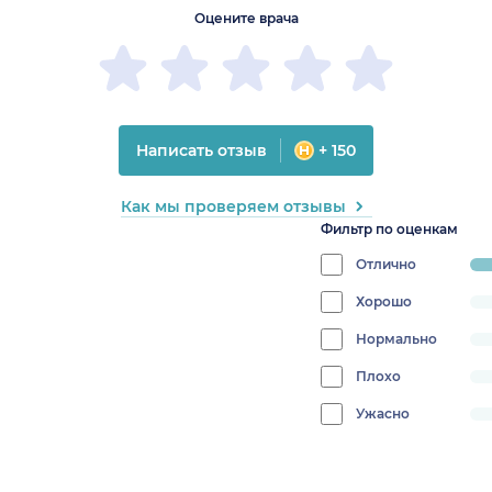
Оцените врача
Написать отзыв
+ 150
Как мы проверяем отзывы
Фильтр по оценкам
Отлично
pr
10
Хорошо
progress:
0%
Нормально
progress:
0%
Плохо
progress:
0%
Ужасно
progress:
0%