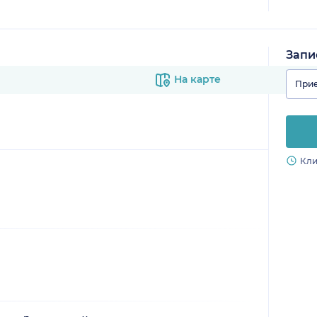
Запи
На карте
Прие
Кли