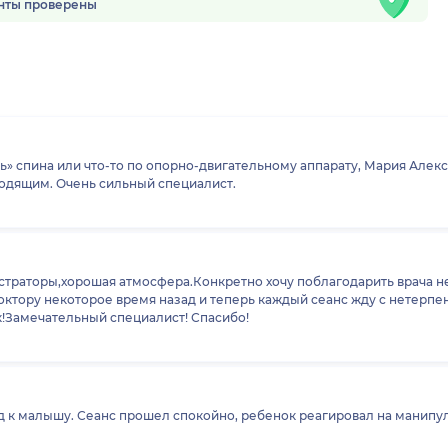
нты проверены
сь» спина или что-то по опорно-двигательному аппарату, Мария Алек
ходящим. Очень сильный специалист.
траторы,хорошая атмосфера.Конкретно хочу поблагодарить врача н
ктору некоторое время назад и теперь каждый сеанс жду с нетерпен
Замечательный специалист! Спасибо!
д к малышу. Сеанс прошел спокойно, ребенок реагировал на манипул