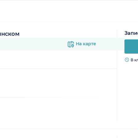
Запи
инском
На карте
В к