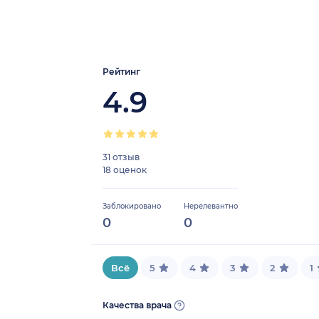
Рейтинг
4.9
31 отзыв
18 оценок
Заблокировано
Нерелевантно
0
0
Всё
5
4
3
2
1
Качества врача