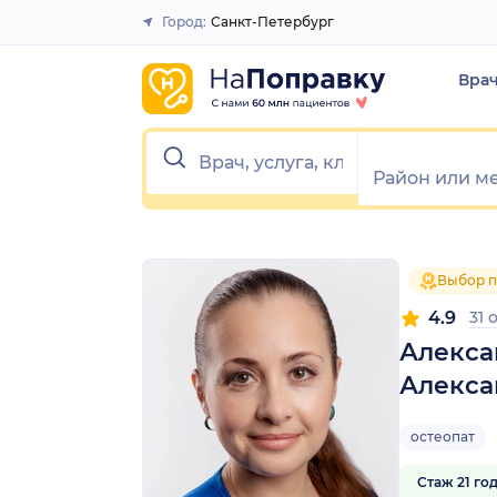
1
2
3
4
5
1
2
3
4
5
Город:
Санкт-Петербург
Закрыть
Вра
Выбор п
4.9
31 
Алекса
Алекса
остеопат
Стаж 21 го