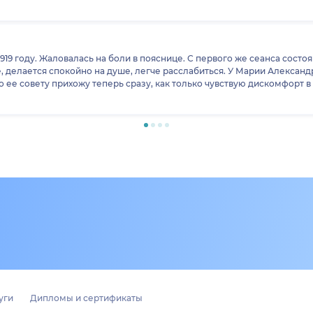
2919 году. Жаловалась на боли в пояснице. С первого же сеанса сост
делается спокойно на душе, легче расслабиться. У Марии Александр
врач от Бога. И все мои знакомые, приходящие по моей рекомендаци
уги
Дипломы и сертификаты