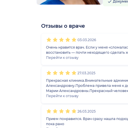
Докуме
Отзывы о враче
1
2
3
4
5
1
2
3
4
5
1
2
3
4
5
1
2
3
4
5
03.03.2026
Очень нравится врач. Если у меня «сломала
восстановить — почти неходящего сделать 
Перейти к отзыву
27.03.2025
Прекрасная клиника.Внимательные админис
Александровну.Проблема привела меня к до
Марии Александровны.Прекрасный человек!
Перейти к отзыву
26.03.2025
Прием понравился. Врач сразу нашла подхо
пока рано