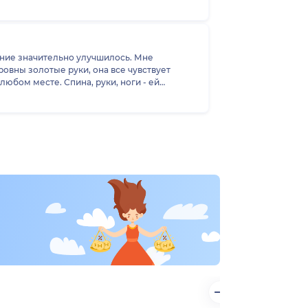
ояние значительно улучшилось. Мне
овны золотые руки, она все чувствует
и, очегь довольны.