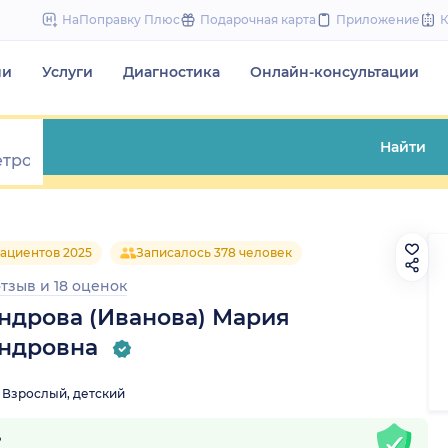
to
НаПоправку Плюс
Подарочная карта
Приложение
content
чи
Услуги
Диагностика
Онлайн-консультации
Найти
ациентов 2025
Записалось 378 человек
отзыв
и
18 оценок
ндрова (Иванова) Мария
ндровна
Взрослый, детский
д