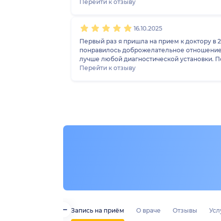
Перейти к отзыву
16.10.2025
Первый раз я пришла на прием к доктору в 
понравилось доброжелательное отношение, 
лучше любой диагностической установки. По ее совету прихожу теперь сразу, как только чувствую дискомфорт в любом месте. Спина, руки, ноги - ей
подвластно все. Очень хороший, настоящий 
Перейти к отзыву
Запись на приём
О враче
Отзывы
Усл