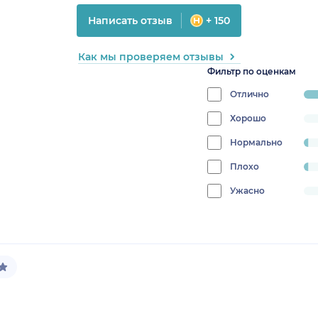
Написать отзыв
+ 150
Как мы проверяем отзывы
Фильтр по оценкам
Отлично
pro
95.
Хорошо
progress:
0%
Нормально
progress:
2.0408163265306123%
Плохо
progress:
2.0408163265306123%
Ужасно
progress:
0%