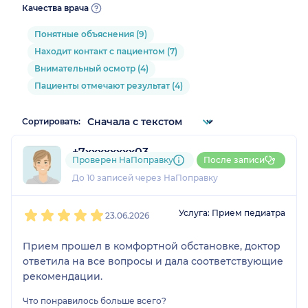
Качества врача
Понятные объяснения (9)
Находит контакт с пациентом (7)
Внимательный осмотр (4)
Пациенты отмечают результат (4)
Сортировать:
+7xxxxxxxx03
Проверен НаПоправку
После записи
3 отзыва
До 10 записей через НаПоправку
1
2
3
4
5
Услуга: Прием педиатра
23.06.2026
Прием прошел в комфортной обстановке, доктор
ответила на все вопросы и дала соответствующие
рекомендации.
Что понравилось больше всего?