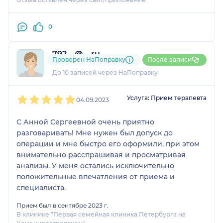
0
792....@....ru
Проверен НаПоправку
После записи
5 отзывов
До 10 записей через НаПоправку
1
2
3
4
5
Услуга: Прием терапевта
04.09.2023
С Анной Сергеевной очень приятно
разговаривать! Мне нужен был допуск до
операции и мне быстро его оформили, при этом
внимательно расспрашивая и просматривая
анализы. У меня остались исключительно
положительные впечатления от приема и
специалиста.
Прием был в сентябре 2023 г.
В клинике "Первая семейная клиника Петербурга на