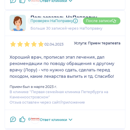
0
Ответ клиники
Пользователь НаПоправку
Проверен НаПоправку
После записи
19 отзывов
и
1 оценка
Больше 30 записей через НаПоправку
1
2
3
4
5
Услуга: Прием терапевта
02.04.2023
Хороший врач, прописал этап лечения, дал
рекомендации по поводу обращения к другому
врачу (Лору) - что нужно сдать, сделать перед
походом, какие лекарства выпить и тд. Спасибо!
Прием был в марте 2023 г.
В клинике "Первая семейная клиника Петербурга на
Каменноостровском"
Отзыв оставлен через сайт/приложение
0
Ответ клиники