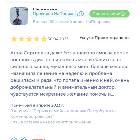
Надежда
Проверен НаПоправку
После записи
7 отзывов
и
4 оценки
Больше 60 записей через НаПоправку
1
2
3
4
5
Услуга: Прием терапевта
30.04.2023
Анна Сергеевна даже без анализов смогла верно
поставить диагноз и помочь мне избавиться от
сильного кашля, мучавшего меня больше месяца.
Назначила лечение на неделю и проблема
решилась! Я рада, что попала именно к ней, очень
доброжелательный и внимательный доктор,
чувствуется искреннее желание помочь и
эмпатия к пациенту🙏🏻
Прием был в апреле 2023 г.
В клинике "Первая семейная клиника Петербурга на
Каменноостровском"
Отзыв оставлен через сайт/приложение