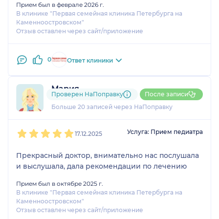
Прием был в феврале 2026 г.
В клинике "Первая семейная клиника Петербурга на
Каменноостровском"
Отзыв оставлен через сайт/приложение
0
Ответ клиники
Мария
Проверен НаПоправку
После записи
3 отзыва
и
2 оценки
Больше 20 записей через НаПоправку
1
2
3
4
5
Услуга: Прием педиатра
17.12.2025
Прекрасный доктор, внимательно нас послушала
и выслушала, дала рекомендации по лечению
Прием был в октябре 2025 г.
В клинике "Первая семейная клиника Петербурга на
Каменноостровском"
Отзыв оставлен через сайт/приложение