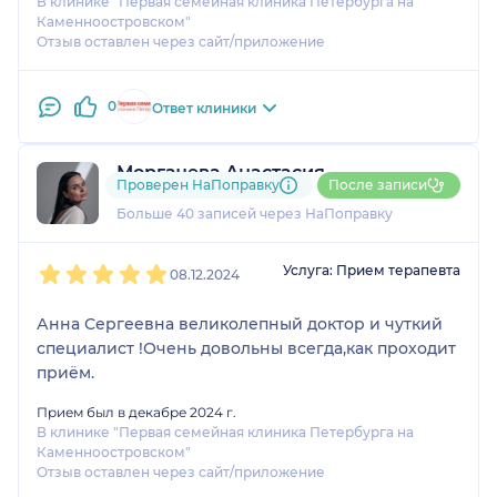
В клинике "Первая семейная клиника Петербурга на
Каменноостровском"
Отзыв оставлен через сайт/приложение
0
Ответ клиники
Моргачева Анастасия
Проверен НаПоправку
После записи
7 отзывов
и
1 оценка
Больше 40 записей через НаПоправку
1
2
3
4
5
Услуга: Прием терапевта
08.12.2024
Анна Сергеевна великолепный доктор и чуткий
специалист !Очень довольны всегда,как проходит
приём.
Прием был в декабре 2024 г.
В клинике "Первая семейная клиника Петербурга на
Каменноостровском"
Отзыв оставлен через сайт/приложение