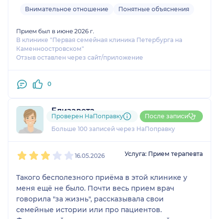
Внимательное отношение
Понятные объяснения
Прием был в июне 2026 г.
В клинике "Первая семейная клиника Петербурга на
Каменноостровском"
Отзыв оставлен через сайт/приложение
0
Елизавета
Проверен НаПоправку
После записи
11 отзывов
и
7 оценок
Больше 100 записей через НаПоправку
1
2
3
4
5
Услуга: Прием терапевта
16.05.2026
Такого бесполезного приёма в этой клинике у
меня ещё не было. Почти весь прием врач
говорила "за жизнь", рассказывала свои
семейные истории или про пациентов.