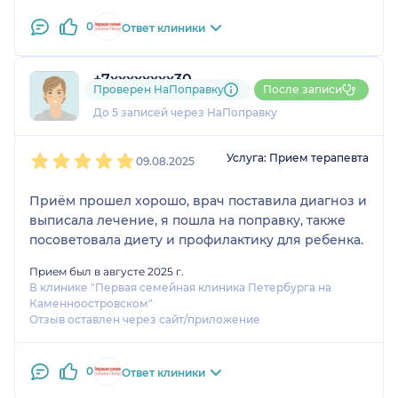
0
Ответ клиники
+7xxxxxxxx30
Проверен НаПоправку
После записи
1 отзыв
До 5 записей через НаПоправку
1
2
3
4
5
Услуга: Прием терапевта
09.08.2025
Приём прошел хорошо, врач поставила диагноз и
выписала лечение, я пошла на поправку, также
посоветовала диету и профилактику для ребенка.
Прием был в августе 2025 г.
В клинике "Первая семейная клиника Петербурга на
Каменноостровском"
Отзыв оставлен через сайт/приложение
0
Ответ клиники