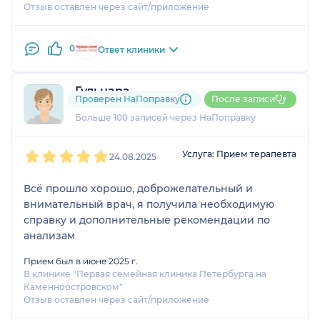
Отзыв оставлен через сайт/приложение
0
Ответ клиники
Гульнара
Проверен НаПоправку
После записи
32 отзыва
Больше 100 записей через НаПоправку
1
2
3
4
5
Услуга: Прием терапевта
24.08.2025
Всё прошло хорошо, доброжелательный и
внимательный врач, я получила необходимую
справку и дополнительные рекомендации по
анализам
Прием был в июне 2025 г.
В клинике "Первая семейная клиника Петербурга на
Каменноостровском"
Отзыв оставлен через сайт/приложение