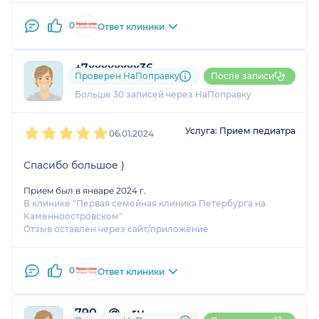
0
Ответ клиники
+7xxxxxxxx36
Проверен НаПоправку
После записи
6 отзывов
и
3 оценки
Больше 30 записей через НаПоправку
1
2
3
4
5
Услуга: Прием педиатра
06.01.2024
Спасибо большое )
Прием был в январе 2024 г.
В клинике "Первая семейная клиника Петербурга на
Каменноостровском"
Отзыв оставлен через сайт/приложение
0
Ответ клиники
790....@....ru