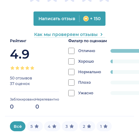
Написать отзыв
+ 150
Как мы проверяем отзывы
Рейтинг
Фильтр по оценкам
4.9
Отлично
progress:
95.40229885
Хорошо
progress:
2.2988505747126435%
Нормально
progress:
50 отзывов
2.2988505747126435%
Плохо
progress:
37 оценок
0%
Ужасно
progress:
Заблокировано
Нерелевантно
0%
0
0
Всё
5
4
3
2
1