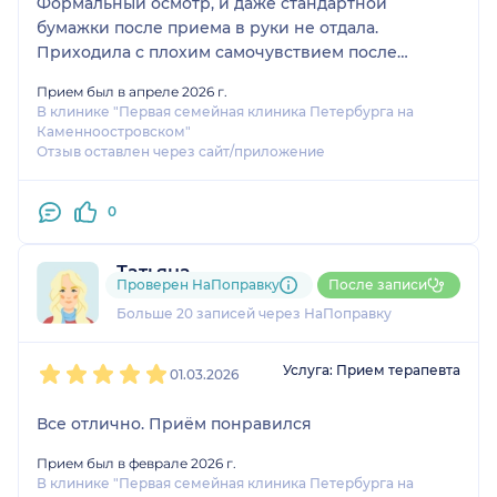
Формальный осмотр, и даже стандартной
бумажки после приема в руки не отдала.
Приходила с плохим самочувствием после
приступа по жкт и повышением температуры.
Прием был в апреле 2026 г.
Просила дополнительных рекомендаций, что ещё
В клинике "Первая семейная клиника Петербурга на
обследовать. Я понимаю, что рекомендаций могло
Каменноостровском"
и не быть, с учётом заключения гастроэнтеролога,
Отзыв оставлен через сайт/приложение
но отдать как минимум письменное заключение
после приёма врач обязан, как я считала. И не
0
отрабатывать время, а говорить по существу.
Впрочем, кому то наоборот нравятся такие врачи,
но я плачу деньги не за болтовню.
Татьяна
Проверен НаПоправку
После записи
3 отзыва
и
5 оценок
Больше 20 записей через НаПоправку
1
2
3
4
5
Услуга: Прием терапевта
01.03.2026
Все отлично. Приём понравился
Прием был в феврале 2026 г.
В клинике "Первая семейная клиника Петербурга на