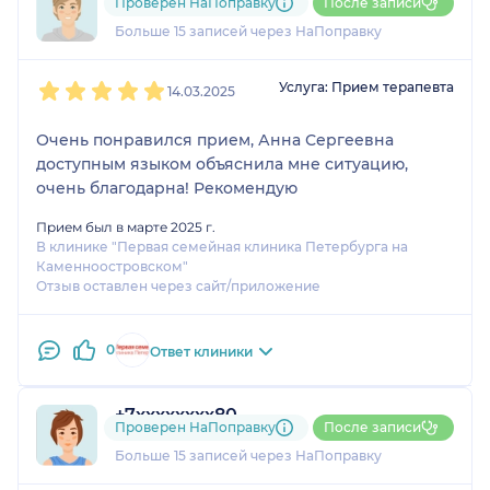
Проверен НаПоправку
После записи
5 отзывов
Больше 15 записей через НаПоправку
1
2
3
4
5
Услуга: Прием терапевта
14.03.2025
Очень понравился прием, Анна Сергеевна
доступным языком объяснила мне ситуацию,
очень благодарна! Рекомендую
Прием был в марте 2025 г.
В клинике "Первая семейная клиника Петербурга на
Каменноостровском"
Отзыв оставлен через сайт/приложение
0
Ответ клиники
+7xxxxxxxx80
Проверен НаПоправку
После записи
14 отзывов
Больше 15 записей через НаПоправку