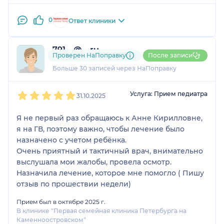
0
Ответ клиники
791....@....ru
Проверен НаПоправку
После записи
4 отзыва
Больше 30 записей через НаПоправку
1
2
3
4
5
Услуга: Прием педиатра
31.10.2025
Я не первый раз обращаюсь к Анне Кирилловне,
я на ГВ, поэтому важно, чтобы лечение было
назначено с учетом ребёнка.
Очень приятный и тактичный врач, внимательно
выслушала мои жалобы, провела осмотр.
Назначила лечение, которое мне помогло ( Пишу
отзыв по прошествии недели)
Прием был в октябре 2025 г.
В клинике "Первая семейная клиника Петербурга на
Каменноостровском"