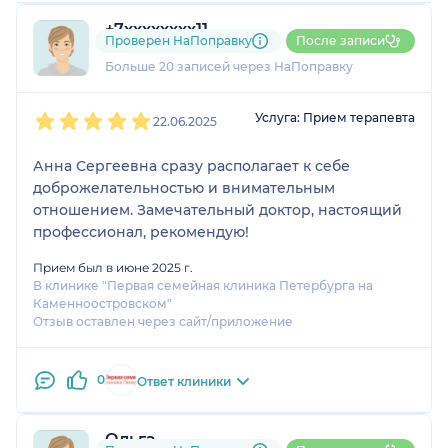
+7xxxxxxxx11
Проверен НаПоправку
После записи
3 отзыва
и
5 оценок
Больше 20 записей через НаПоправку
1
2
3
4
5
Услуга: Прием терапевта
22.06.2025
Анна Сергеевна сразу располагает к себе
доброжелательностью и внимательным
отношением. Замечательный доктор, настоящий
профессионал, рекомендую!
Прием был в июне 2025 г.
В клинике "Первая семейная клиника Петербурга на
Каменноостровском"
Отзыв оставлен через сайт/приложение
0
Ответ клиники
Ольга