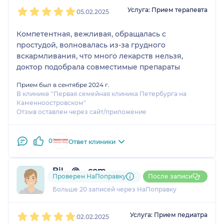
1
2
3
4
5
Услуга: Прием терапевта
05.02.2025
Компетентная, вежливая, обращалась с
простудой, волновалась из-за грудного
вскармливания, что много лекарств нельзя,
доктор подобрала совместимые препараты
Прием был в сентябре 2024 г.
В клинике "Первая семейная клиника Петербурга на
Каменноостровском"
Отзыв оставлен через сайт/приложение
0
Ответ клиники
Bil....@....com
Проверен НаПоправку
После записи
5 отзывов
и
3 оценки
Больше 20 записей через НаПоправку
1
2
3
4
5
Услуга: Прием педиатра
02.02.2025