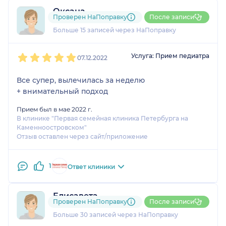
Оксана
Проверен НаПоправку
После записи
5 отзывов
и
1 оценка
Больше 15 записей через НаПоправку
1
2
3
4
5
Услуга: Прием педиатра
07.12.2022
Все супер, вылечилась за неделю
+ внимательный подход
Прием был в мае 2022 г.
В клинике "Первая семейная клиника Петербурга на
Каменноостровском"
Отзыв оставлен через сайт/приложение
1
Ответ клиники
Елисавета
Проверен НаПоправку
После записи
7 отзывов
и
5 оценок
Больше 30 записей через НаПоправку