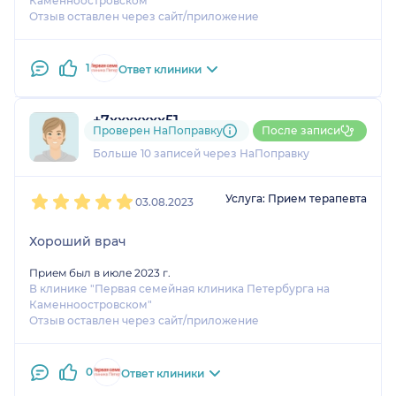
Каменноостровском"
Отзыв оставлен через сайт/приложение
1
Ответ клиники
+7xxxxxxx51
Проверен НаПоправку
После записи
2 отзыва
и
3 оценки
Больше 10 записей через НаПоправку
1
2
3
4
5
Услуга: Прием терапевта
03.08.2023
Хороший врач
Прием был в июле 2023 г.
В клинике "Первая семейная клиника Петербурга на
Каменноостровском"
Отзыв оставлен через сайт/приложение
0
Ответ клиники