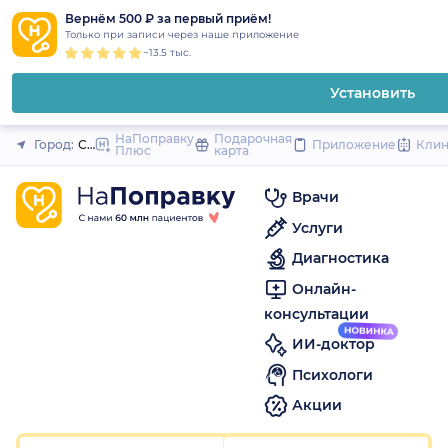
1
2
3
4
5
1
2
3
4
5
1
2
3
4
5
to
Вернём 500 ₽ за первый приём!
Закрыть
Только при записи через наше приложение
content
~13.5 тыс.
Установить
НаПоправку
Подарочная
Город:
Санкт-Петербург
Приложение
Кли
Плюс
карта
Врачи
Услуги
Диагностика
Онлайн-
консультации
ИИ-доктор
Психологи
Акции