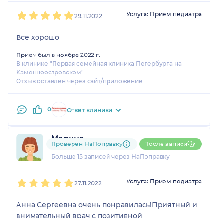
1
2
3
4
5
Услуга: Прием педиатра
29.11.2022
Все хорошо
Прием был в ноябре 2022 г.
В клинике "Первая семейная клиника Петербурга на
Каменноостровском"
Отзыв оставлен через сайт/приложение
0
Ответ клиники
Марина
Проверен НаПоправку
После записи
1 отзыв
и
3 оценки
Больше 15 записей через НаПоправку
1
2
3
4
5
Услуга: Прием педиатра
27.11.2022
Анна Сергеевна очень понравилась!Приятный и
внимательный врач с позитивной