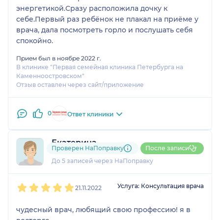
энергетикой.Сразу расположила дочку к
себе.Первый раз ребёнок не плакал на приёме у
врача, дала посмотреть горло и послушать себя
спокойно.
Прием был в ноябре 2022 г.
В клинике "Первая семейная клиника Петербурга на
Каменноостровском"
Отзыв оставлен через сайт/приложение
0
Ответ клиники
Екатерина
Проверен НаПоправку
После записи
1 отзыв
До 5 записей через НаПоправку
1
2
3
4
5
Услуга: Консультация врача
21.11.2022
чудесный врач, любящий свою профессию! я в