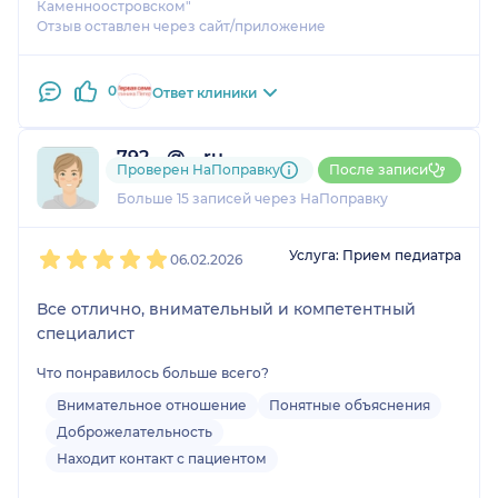
Каменноостровском"
Отзыв оставлен через сайт/приложение
0
Ответ клиники
792....@....ru
Проверен НаПоправку
После записи
1 отзыв
и
1 оценка
Больше 15 записей через НаПоправку
1
2
3
4
5
Услуга: Прием педиатра
06.02.2026
Все отлично, внимательный и компетентный
специалист
Что понравилось больше всего?
Внимательное отношение
Понятные объяснения
Доброжелательность
Находит контакт с пациентом