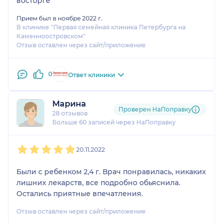
восторге
Прием был в ноябре 2022 г.
В клинике "Первая семейная клиника Петербурга на
Каменноостровском"
Отзыв оставлен через сайт/приложение
0
Ответ клиники
Марина
Проверен НаПоправку
28 отзывов
Больше 60 записей через НаПоправку
1
2
3
4
5
20.11.2022
Были с ребенком 2,4 г. Врач понравилась, никаких
лишних лекарств, все подробно обьяснила.
Остались приятные впечатления.
Отзыв оставлен через сайт/приложение