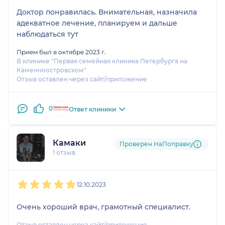
Доктор понравилась. Внимательная, назначила
адекватное лечение, планируем и дальше
наблюдаться тут
Прием был в октябре 2023 г.
В клинике "Первая семейная клиника Петербурга на
Каменноостровском"
Отзыв оставлен через сайт/приложение
0
Ответ клиники
Камаки
Проверен НаПоправку
1 отзыв
1
2
3
4
5
12.10.2023
Очень хороший врач, грамотный специалист.
Отзыв оставлен через сайт/приложение