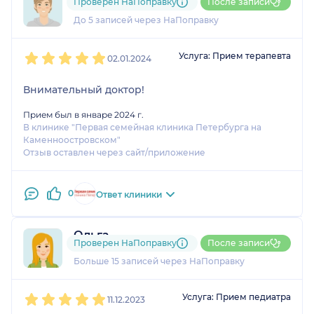
Проверен НаПоправку
После записи
1 отзыв
До 5 записей через НаПоправку
1
2
3
4
5
Услуга: Прием терапевта
02.01.2024
Внимательный доктор!
Прием был в январе 2024 г.
В клинике "Первая семейная клиника Петербурга на
Каменноостровском"
Отзыв оставлен через сайт/приложение
0
Ответ клиники
Ольга
Проверен НаПоправку
После записи
1 отзыв
и
1 оценка
Больше 15 записей через НаПоправку
1
2
3
4
5
Услуга: Прием педиатра
11.12.2023