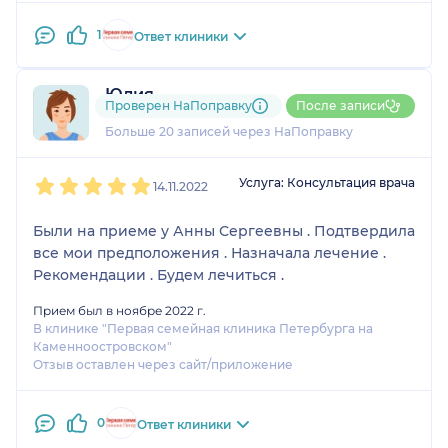
1
Ответ клиники
Юлия
Проверен НаПоправку
После записи
12 отзывов
и
1 оценка
Больше 20 записей через НаПоправку
1
2
3
4
5
Услуга: Консультация врача
14.11.2022
Были на приеме у Анны Сергеевны . Подтвердила
все мои предположения . Назначала лечение .
Рекомендации . Будем лечиться .
Прием был в ноябре 2022 г.
В клинике "Первая семейная клиника Петербурга на
Каменноостровском"
Отзыв оставлен через сайт/приложение
0
Ответ клиники