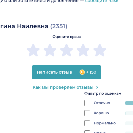
цию или хотите внести дополнение —
сообщите нам!
егина Наилевна
(2351)
Оцените врача
Написать отзыв
+ 150
Как мы проверяем отзывы
Фильтр по оценкам
Отлично
pro
98.
Хорошо
progress:
0.7656316461080391%
Нормально
progress:
0.1701403658017865%