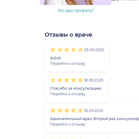
Это ваш профиль?
Отзывы о враче
1
2
3
4
5
1
2
3
4
5
1
2
3
4
5
1
2
3
4
5
23.09.2025
👍👍👍
Перейти к отзыву
18.09.2025
Спасибо за консультацию
Перейти к отзыву
18.09.2025
Замечательный врач. Второй раз консультир
Перейти к отзыву