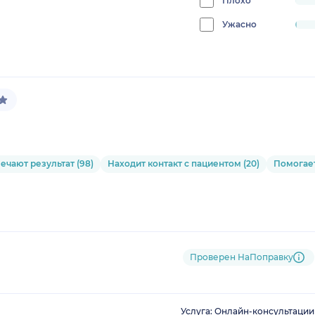
Плохо
progress:
0.04253509145044662%
Ужасно
progress:
0.5954912803062526%
чают результат (98)
Находит контакт с пациентом (20)
Помогает
Проверен НаПоправку
Услуга: Онлайн-консультации