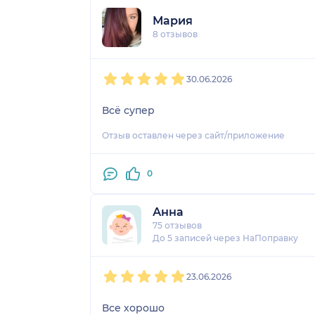
Мария
8 отзывов
1
2
3
4
5
30.06.2026
Всё супер
Отзыв оставлен через сайт/приложение
0
Анна
75 отзывов
До 5 записей через НаПоправку
1
2
3
4
5
23.06.2026
Все хорошо