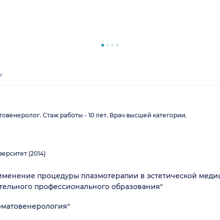
ы
венеролог. Стаж работы - 10 лет. Врач высшей категории.
ерситет (2014)
менение процедуры плазмотерапии в эстетической меди
тельного профессионального образования"
рматовенерология"