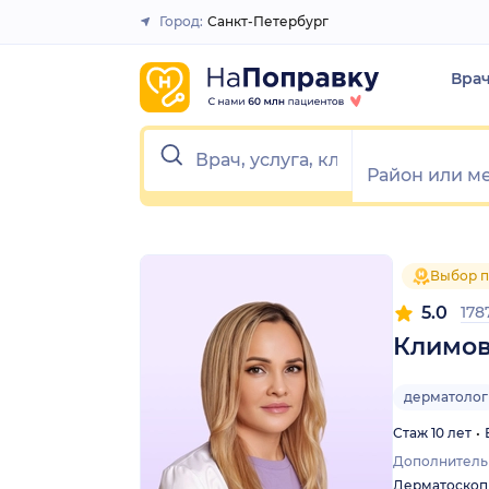
1
2
3
4
5
1
2
3
4
5
Город:
Санкт-Петербург
Закрыть
Вра
Выбор п
5.0
178
Климов
дерматолог
Стаж 10 лет
Дополнитель
Дерматоскоп