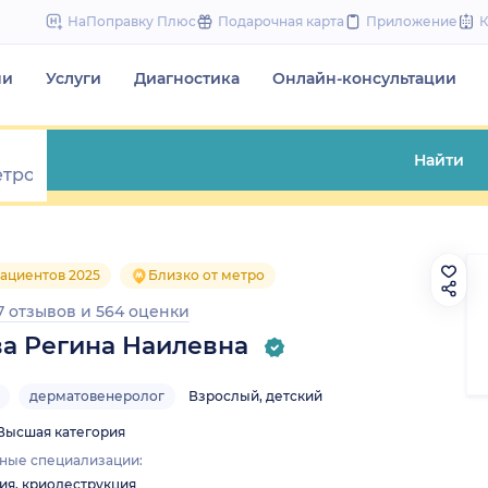
to
НаПоправку Плюс
Подарочная карта
Приложение
content
чи
Услуги
Диагностика
Онлайн-консультации
Найти
ациентов 2025
Близко от метро
7 отзывов
и
564 оценки
а Регина Наилевна
дерматовенеролог
Взрослый, детский
Высшая категория
ные специализации:
ия, криодеструкция