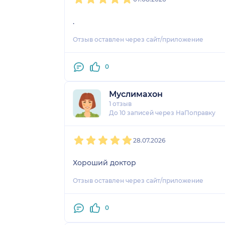
.
Отзыв оставлен через сайт/приложение
0
Муслимахон
1 отзыв
До 10 записей через НаПоправку
1
2
3
4
5
28.07.2026
Хороший доктор
Отзыв оставлен через сайт/приложение
0