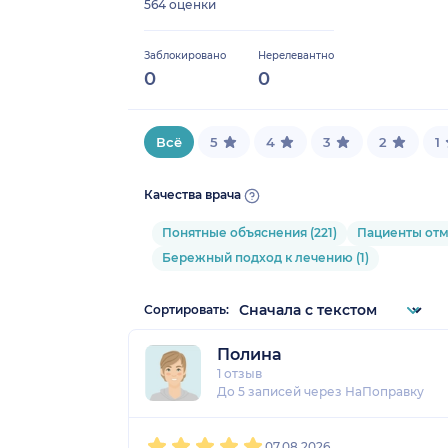
564 оценки
Заблокировано
Нерелевантно
0
0
Всё
5
4
3
2
1
Качества врача
Понятные объяснения (221)
Пациенты отме
Бережный подход к лечению (1)
Сортировать:
Полина
1 отзыв
До 5 записей через НаПоправку
1
2
3
4
5
07.08.2026