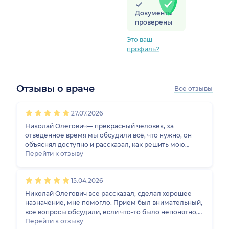
Документы
проверены
Это ваш
профиль?
Отзывы о враче
Все отзывы
1
2
3
4
5
1
2
3
4
5
1
2
3
4
5
1
2
3
4
5
27.07.2026
Николай Олегович— прекрасный человек, за
отведенное время мы обсудили всё, что нужно, он
объяснял доступно и рассказал, как решить мою
проблему. При необходимости обращусь именно к
Перейти к отзыву
нему.
15.04.2026
Николай Олегович все рассказал, сделал хорошее
назначение, мне помогло. Прием был внимательный,
все вопросы обсудили, если что-то было непонятно,
доктор все объяснял. В самой клинике тоже очень
Перейти к отзыву