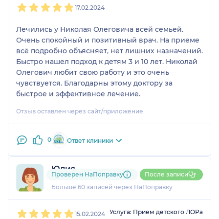
17.02.2024
Лечились у Николая Олеговича всей семьей.
Очень спокойный и позитивный врач. На приеме
всё подробно объясняет, нет лишних назначений.
Быстро нашел подход к детям 3 и 10 лет. Николай
Олегович любит свою работу и это очень
чувствуется. Благодарны этому доктору за
быстрое и эффективное лечение.
Отзыв оставлен через сайт/приложение
0
Ответ клиники
Юлия
Проверен НаПоправку
После записи
44 отзыва
и
4 оценки
Больше 60 записей через НаПоправку
1
2
3
4
5
Услуга: Прием детского ЛОРа
15.02.2024