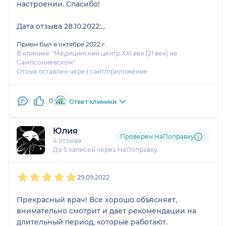
настроении. Спасибо!
Дата отзыва 28.10.2022:
Прием был в октябре 2022 г.
Спокойный, приятный врач, очень корректно
В клинике "Медицинский центр XXI век (21 век) на
обращался с полуторагодовалым ребёнком,
Сампсониевском"
который, ясное дело, не в восторге от осмотра
Отзыв оставлен через сайт/приложение
горла и ушей. Все обстоятельно рассказал,
объяснил.
0
Ответ клиники
Юлия
Проверен НаПоправку
4 отзыва
До 5 записей через НаПоправку
1
2
3
4
5
29.09.2022
Прекрасный врач! Все хорошо объясняет,
внимательно смотрит и дает рекомендации на
длительный период, которые работают.