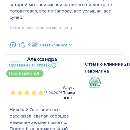
которой мы записывались: ничего лишнего не
посоветовал, все по запросу, все услышал, все
супер.
Отзыв оставлен через колл-центр
0
Ответ клиники
Александра
Отзыв о клинике 21
1 отзыв
Проверен НаПоправку
До 10 записей через
Гаврилина
После записи
НаПоправку
1
2
3
4
5
Услуга:
15.04.2026
Прием
ЛОРа
Николай Олегович все
рассказал, сделал хорошее
назначение, мне помогло.
Прием был внимательный,