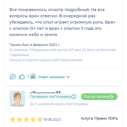
Все понравилось, осмотр подробный. На все
вопросы врач ответил. В очередной раз
убеждаюсь, что опыт играет огромную роль. Врач
с опытом 15+ лет и врач с опытом 3 года это
конечно небо и земля.
Прием был в феврале 2024 г.
В клинике "Медицинский центр XXI век (21 век) на Валерия
Гаврилина"
Отзыв оставлен через сайт/приложение
1
Ответ клиники
+7xxxxxxxx33
Проверен НаПоправку
После записи
1 отзыв
До 5 записей через НаПоправку
1
2
3
4
5
Услуга: Прием ЛОРа
19.06.2023