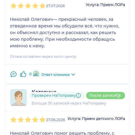
1
2
3
4
5
Услуга: Прием ЛОРа
27.07.2026
Николай Олегович— прекрасный человек, за
отведенное время мы обсудили всё, что нужно,
он объяснял доступно и рассказал, как решить
мою проблему. При необходимости обращусь
именно к нему.
Отзыв оставлен через колл-центр
0
Ответ клиники
Катерина
Проверен НаПоправку
После записи
3 отзыва
Больше 30 записей через НаПоправку
1
2
3
4
5
Услуга: Прием детского ЛОРа
27.06.2026
Николай Олегович помог решить проблему, с