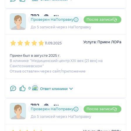
другого ЛОРа, видимо,
из-за сложного случая
хотел услышать мнение
792....@....ru
второго врача, который
Проверен НаПоправку
После записи
1 оценка
в свою очередь
До 5 записей через НаПоправку
подтвердил, что всё в
1
2
3
4
5
порядке.
Услуга: Прием ЛОРа
11.09.2025
Прием был в августе 2025 г.
В клинике "Медицинский центр XXI век (21 век) на
Сампсониевском"
Отзыв оставлен через сайт/приложение
0
Ответ клиники
792....@....ru
Проверен НаПоправку
После записи
1 оценка
До 5 записей через НаПоправку
1
2
3
4
5