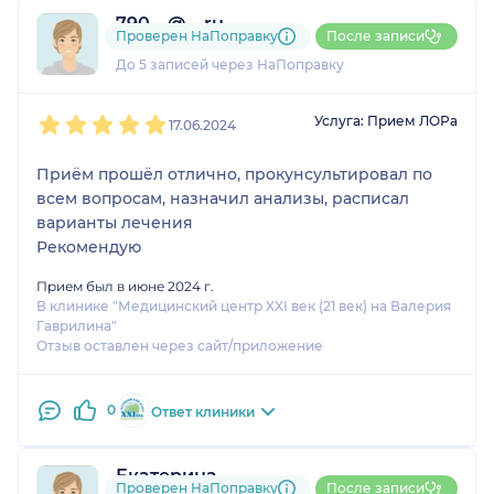
790....@....ru
Проверен НаПоправку
После записи
2 отзыва
До 5 записей через НаПоправку
1
2
3
4
5
Услуга: Прием ЛОРа
17.06.2024
Приём прошёл отлично, прокунсультировал по
всем вопросам, назначил анализы, расписал
варианты лечения
Рекомендую
Прием был в июне 2024 г.
В клинике "Медицинский центр XXI век (21 век) на Валерия
Гаврилина"
Отзыв оставлен через сайт/приложение
0
Ответ клиники
Екатерина
Проверен НаПоправку
После записи