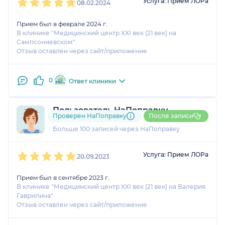
Услуга: Прием ЛОРа
08.02.2024
Прием был в феврале 2024 г.
В клинике "Медицинский центр XXI век (21 век) на
Сампсониевском"
Отзыв оставлен через сайт/приложение
0
Ответ клиники
Пользователь НаПоправку
Проверен НаПоправку
После записи
20 отзывов
и
1 оценка
Больше 100 записей через НаПоправку
1
2
3
4
5
Услуга: Прием ЛОРа
20.09.2023
Прием был в сентябре 2023 г.
В клинике "Медицинский центр XXI век (21 век) на Валерия
Гаврилина"
Отзыв оставлен через сайт/приложение