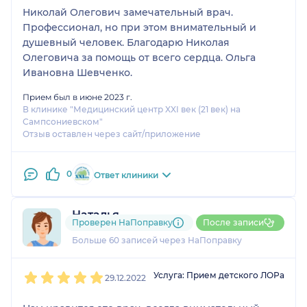
Николай Олегович замечательный врач.
Профессионал, но при этом внимательный и
душевный человек. Благодарю Николая
Олеговича за помощь от всего сердца. Ольга
Ивановна Шевченко.
Прием был в июне 2023 г.
В клинике "Медицинский центр XXI век (21 век) на
Сампсониевском"
Отзыв оставлен через сайт/приложение
0
Ответ клиники
Наталья
Проверен НаПоправку
После записи
14 отзывов
и
7 оценок
Больше 60 записей через НаПоправку
1
2
3
4
5
Услуга: Прием детского ЛОРа
29.12.2022