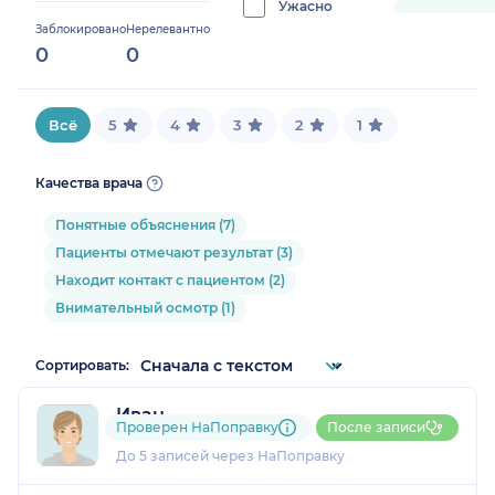
0%
Ужасно
progress:
Заблокировано
Нерелевантно
0%
0
0
Всё
5
4
3
2
1
Качества врача
Понятные объяснения (7)
Пациенты отмечают результат (3)
Находит контакт с пациентом (2)
Внимательный осмотр (1)
Сортировать:
Иван
Проверен НаПоправку
После записи
1 отзыв
До 5 записей через НаПоправку