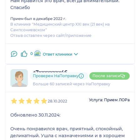
Нам нравится это врач, всегда внимательный.
Спасибо
Прием был в декабре 2022 г.
В клинике "Медицинский центр XXI век (21 век) на
Сампсониевском"
Отзыв оставлен через сайт/приложение
0
Ответ клиники
+7xxxxxxxx46
Проверен НаПоправку
После записи
31 отзыв
и
1 оценка
Больше 60 записей через НаПоправку
1
2
3
4
5
Услуга: Прием ЛОРа
28.10.2022
Обновлено 30.11.2024:
Очень понравился врач, приятный, спокойный,
деликатный. Ушла с назначениями и в хорошем