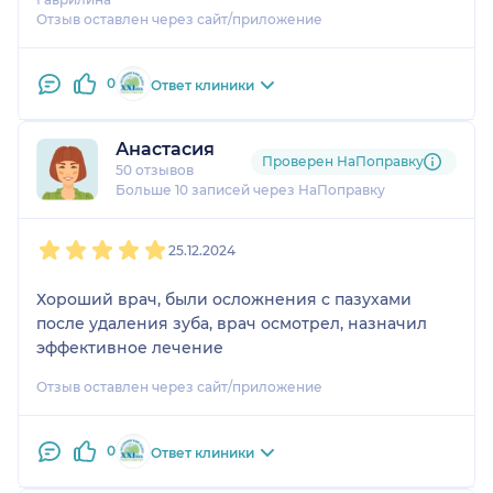
Отзыв оставлен через сайт/приложение
0
Ответ клиники
Анастасия
Проверен НаПоправку
50 отзывов
Больше 10 записей через НаПоправку
1
2
3
4
5
25.12.2024
Хороший врач, были осложнения с пазухами
после удаления зуба, врач осмотрел, назначил
эффективное лечение
Отзыв оставлен через сайт/приложение
0
Ответ клиники