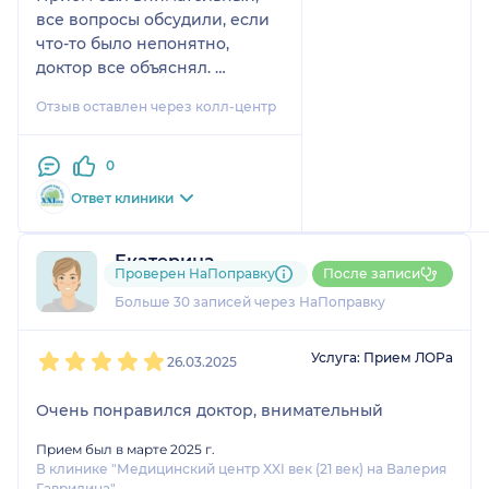
все вопросы обсудили, если
что-то было непонятно,
доктор все объяснял.
В самой клинике тоже очень
Отзыв оставлен через колл-центр
хорошо, администраторы
приветливые, оформили
быстро, без очереди.
0
Единственное, дороговато.
Ответ клиники
Екатерина
Проверен НаПоправку
После записи
15 отзывов
и
4 оценки
Больше 30 записей через НаПоправку
1
2
3
4
5
Услуга: Прием ЛОРа
26.03.2025
Очень понравился доктор, внимательный
Прием был в марте 2025 г.
В клинике "Медицинский центр XXI век (21 век) на Валерия
Гаврилина"