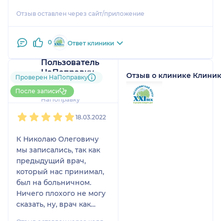
Отзыв оставлен через сайт/приложение
0
Ответ клиники
Пользователь
НаПоправку
Отзыв о клинике Клиника
Проверен НаПоправку
4 отзыва
До 5 записей через
После записи
НаПоправку
1
2
3
4
5
18.03.2022
К Николаю Олеговичу
мы записались, так как
предыдущий врач,
который нас принимал,
был на больничном.
Ничего плохого не могу
сказать, ну, врач как
врач. У нас была травма,