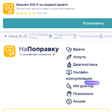
1
2
3
4
5
1
2
3
4
5
1
2
3
4
5
to
Вернём 500 ₽ за первый приём!
Закрыть
Только при записи через наше приложение
content
~13.5 тыс.
Установить
НаПоправку
Подарочная
Город:
Санкт-Петербург
Приложение
Кли
Плюс
карта
Врачи
Услуги
Диагностика
Онлайн-
консультации
ИИ-доктор
Психологи
Акции