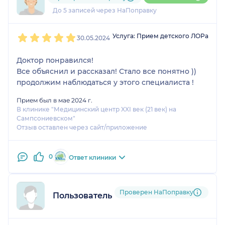
2 отзыва
и
1 оценка
До 5 записей через НаПоправку
1
2
3
4
5
Услуга: Прием детского ЛОРа
30.05.2024
Доктор понравился!
Все объяснил и рассказал! Стало все понятно ))
продолжим наблюдаться у этого специалиста !
Прием был в мае 2024 г.
В клинике "Медицинский центр XXI век (21 век) на
Сампсониевском"
Отзыв оставлен через сайт/приложение
0
Ответ клиники
Проверен НаПоправку
Пользователь НаПоправку
1
2
3
4
5