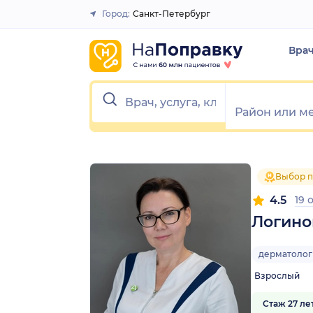
1
2
3
4
5
1
2
3
4
5
Город:
Санкт-Петербург
Закрыть
Вра
Выбор п
4.5
19 
Логино
дерматолог
Взрослый
Стаж 27 ле