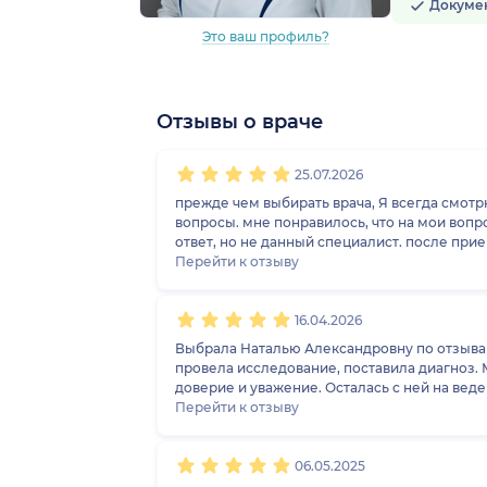
Докуме
Это ваш профиль?
Отзывы о враче
1
2
3
4
5
1
2
3
4
5
1
2
3
4
5
1
2
3
4
5
25.07.2026
прежде чем выбирать врача, Я всегда смотр
вопросы. мне понравилось, что на мои вопр
ответ, но не данный специалист. после пр
Перейти к отзыву
16.04.2026
Выбрала Наталью Александровну по отзыва
провела исследование, поставила диагноз. Мы со
доверие и уважение. Осталась с ней на вед
Перейти к отзыву
06.05.2025