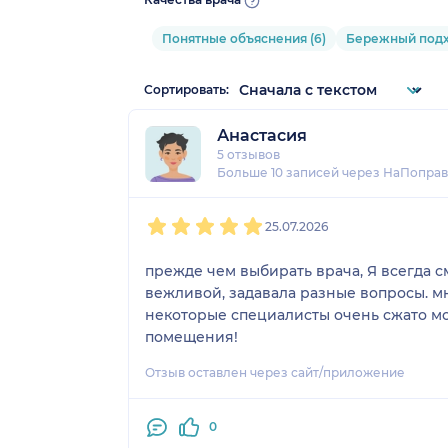
Понятные объяснения (6)
Бережный подхо
Сортировать:
Анастасия
5 отзывов
Больше 10 записей через НаПоправ
1
2
3
4
5
25.07.2026
прежде чем выбирать врача, Я всегда с
вежливой, задавала разные вопросы. мн
некоторые специалисты очень сжато мо
помещения!
Отзыв оставлен через сайт/приложение
0