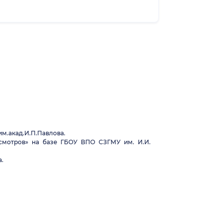
м.акад.И.П.Павлова.
осмотров» на базе ГБОУ ВПО СЗГМУ им. И.И.
а.