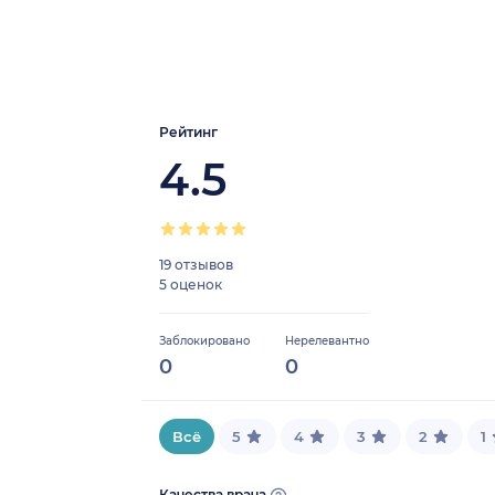
Рейтинг
4.5
19 отзывов
5 оценок
Заблокировано
Нерелевантно
0
0
Всё
5
4
3
2
1
Качества врача