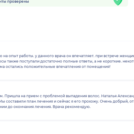
нты проверены
ю на опыт работы. у данного врача он впечатляет. при встрече женщ
осы также поступали достаточно полные ответы, а не короткие. неко
иема остались положительные впечатления от помещения!
м. Пришла на прием с проблемой выпадения волос. Наталья Алексан
ставили план лечения и сейчас я его прохожу. Очень добрый, открытый, эмп
ении до окончания лечения. Врача рекомендую.