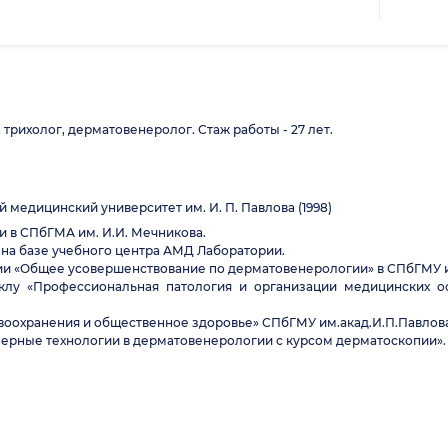
трихолог, дерматовенеролог. Стаж работы - 27 лет.
медицинский университет им. И. П. Павлова (1998)
ии в СПбГМА им. И.И. Мечникова.
и на базе учебного центра АМД Лаборатории.
ации «Общее усовершенствование по дерматовенерологии» в СПбГМУ и
иклу «Профессиональная патология и организации медицинских 
равоохранения и общественное здоровье» СПбГМУ им.акад.И.П.Павлов
азерные технологии в дерматовенерологии с курсом дерматоскопии».