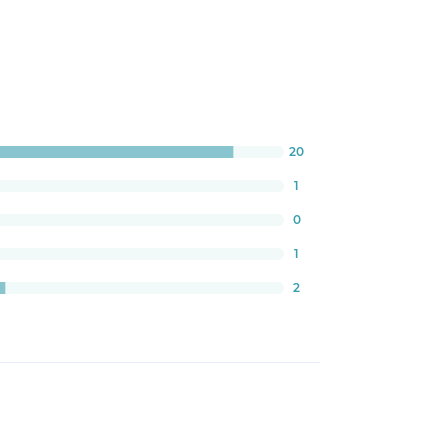
20
:
3333333334%
1
0
1
2