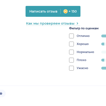
Написать отзыв
+ 150
Как мы проверяем отзывы
Фильтр по оценкам
Отлично
progress
83.3333
Хорошо
progress:
4.166666666666666%
Нормально
progress:
0%
Плохо
progress:
4.166666666666666%
Ужасно
progress:
8.333333333333332%