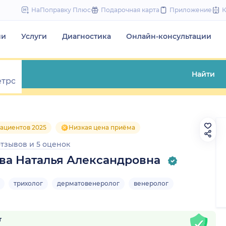
to
НаПоправку Плюс
Подарочная карта
Приложение
content
чи
Услуги
Диагностика
Онлайн-консультации
Найти
ациентов 2025
Низкая цена приёма
отзывов
и
5 оценок
ва Наталья Александровна
трихолог
дерматовенеролог
венеролог
т