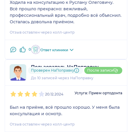
Ходила на консультацию к Руслану Олеговичу.
Всё прошло прекрасно: вежливый,
профессиональный врач, подробно всё объяснил.
Осталась довольна приёмом.
Отзыв оставлен через колл-центр
0
Ответ клиники
Пользователь НаПоправку
Проверен НаПоправку
После записи
3 отзыва
и
2 оценки
До 10 записей через НаПоправку
1
2
3
4
5
Услуга: Прием ортодонта
20.12.2024
Был на приёме, всё прошло хорошо. У меня была
консультация и осмотр.
Отзыв оставлен через колл-центр