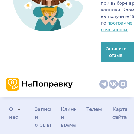
при выборе в
клиники. Кром
вы получите 1
по
программе
лояльности.
Оставить
отзыв
О
Запись
Клиникам
Телемедицина
Карта
нас
и
и
сайта
отзывы
врачам