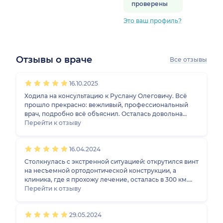
проверены
Это ваш профиль?
Отзывы о враче
Все отзывы
1
2
3
4
5
1
2
3
4
5
1
2
3
4
5
1
2
3
4
5
16.10.2025
Ходила на консультацию к Руслану Олеговичу. Всё
прошло прекрасно: вежливый, профессиональный
врач, подробно всё объяснил. Осталась довольна
приёмом.
Перейти к отзыву
16.04.2024
Столкнулась с экстренной ситуацией: открутился винт
на несъемной ортодонтической конструкции, а
клиника, где я прохожу лечение, осталась в 300 км.
Винт открутился в поезде. Тысячи благодарностей от
Перейти к отзыву
всего сердца Руслану Олеговичу - попала к нему на
прием сразу после поезда, за 10 минут он подкрутил
29.05.2024
все винты и успокоил. Спасибо огромное, в клинику