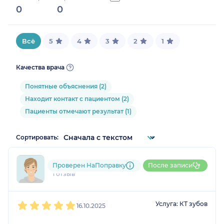
0
0
0%
Всё
5
4
3
2
1
Качества врача
Понятные объяснения (2)
Находит контакт с пациентом (2)
Пациенты отмечают результат (1)
Сортировать:
791....@....ru
Проверен НаПоправку
После записи
1 отзыв
1
2
3
4
5
Услуга: КТ зубов
16.10.2025