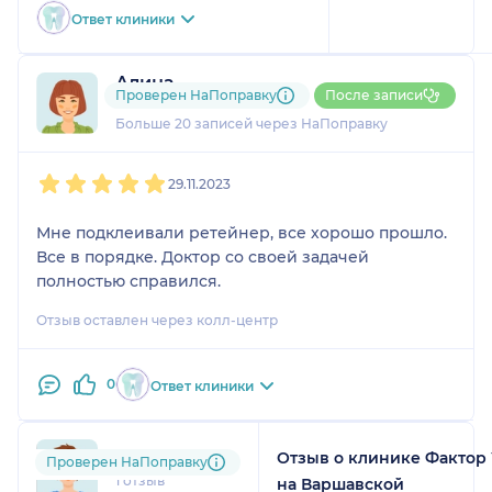
рекомендую 🤩
Ответ клиники
Алина
Проверен НаПоправку
После записи
5 отзывов
и
2 оценки
Больше 20 записей через НаПоправку
1
2
3
4
5
29.11.2023
Мне подклеивали ретейнер, все хорошо прошло.
Все в порядке. Доктор со своей задачей
полностью справился.
Отзыв оставлен через колл-центр
0
Ответ клиники
Отзыв о клинике Фактор
Oksana
Проверен НаПоправку
1 отзыв
на Варшавской