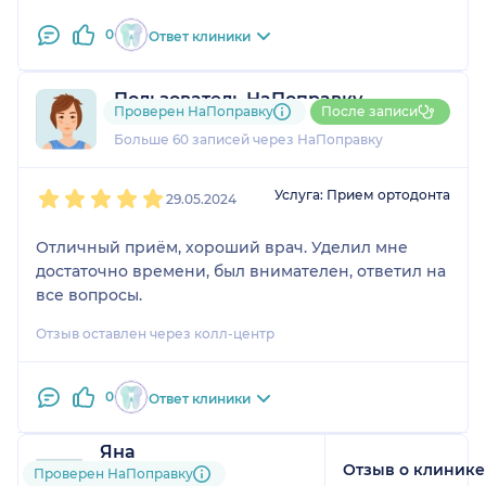
0
Ответ клиники
Пользователь НаПоправку
Проверен НаПоправку
После записи
4 отзыва
и
2 оценки
Больше 60 записей через НаПоправку
1
2
3
4
5
Услуга: Прием ортодонта
29.05.2024
Отличный приём, хороший врач. Уделил мне
достаточно времени, был внимателен, ответил на
все вопросы.
Отзыв оставлен через колл-центр
0
Ответ клиники
Яна
Отзыв о клинике
13 отзывов
Проверен НаПоправку