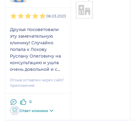
1
2
3
4
5
08.03.2023
Друзья посоветовали
эту замечательную
клинику! Случайно
попала к Лохову
Руслану Олеговичу на
консультацию и ушла
очень довольной и с
полной готовностью
Отзыв оставлен через сайт/
приступить к лечению
приложение
на брекетах!
Максимально просто и
0
доступно объяснил, что
не так с моей улыбкой и
Ответ клиники
как можно исправить
данную ситуацию. В
моем случае подошли