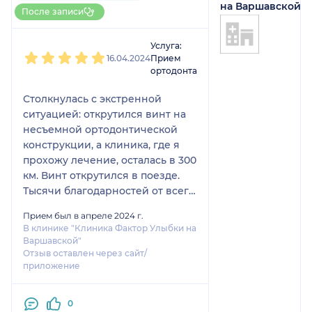
Больше 30 записей через
на Варшавской
После записи
НаПоправку
1
2
3
4
5
Услуга:
16.04.2024
Прием
ортодонта
Столкнулась с экстренной
ситуацией: открутился винт на
несъемной ортодонтической
конструкции, а клиника, где я
прохожу лечение, осталась в 300
км. Винт открутился в поезде.
Тысячи благодарностей от всего
сердца Руслану Олеговичу -
Прием был в апреле 2024 г.
попала к нему на прием сразу
В клинике "Клиника Фактор Улыбки на
после поезда, за 10 минут он
Варшавской"
подкрутил все винты и
Отзыв оставлен через сайт/
приложение
успокоил.
Спасибо огромное, в клинику
вернусь еще и всем
0