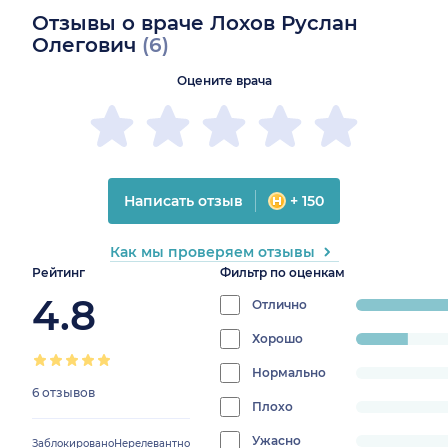
Отзывы о враче Лохов Руслан
Олегович
(6)
Оцените врача
Написать отзыв
+ 150
Как мы проверяем отзывы
Рейтинг
Фильтр по оценкам
4.8
Отлично
progress:
83.333333333333
Хорошо
progress:
16.666666666666664%
Нормально
progress:
6 отзывов
0%
Плохо
progress:
0%
Ужасно
progress:
Заблокировано
Нерелевантно