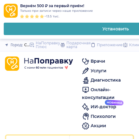
1
2
3
4
5
1
2
3
4
5
1
2
3
4
5
to
Вернём 500 ₽ за первый приём!
Закрыть
Только при записи через наше приложение
content
~13.5 тыс.
Установить
НаПоправку
Подарочная
Город:
Санкт-Петербург
Приложение
Кли
Плюс
карта
Врачи
Услуги
Диагностика
Онлайн-
консультации
ИИ-доктор
Психологи
Акции