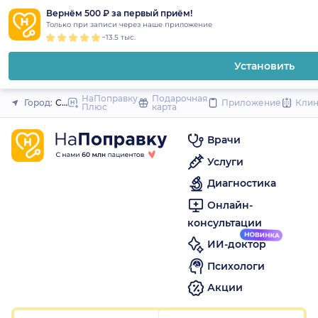
1
2
3
4
5
1
2
3
4
5
1
2
3
4
5
to
Вернём 500 ₽ за первый приём!
Закрыть
Только при записи через наше приложение
content
~13.5 тыс.
Установить
НаПоправку
Подарочная
Город:
Санкт-Петербург
Приложение
Кли
Плюс
карта
Врачи
Услуги
Диагностика
Онлайн-
консультации
ИИ-доктор
Психологи
Акции