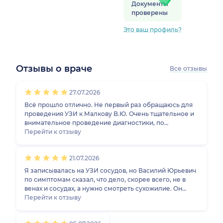
Документы
проверены
Это ваш профиль?
Отзывы о враче
Все отзывы
1
2
3
4
5
1
2
3
4
5
1
2
3
4
5
1
2
3
4
5
27.07.2026
Всё прошло отлично. Не первый раз обращаюсь для
проведения УЗИ к Малкову В.Ю. Очень тщательное и
внимательное проведение диагностики, по
результатам подробное заключение.
Перейти к отзыву
21.07.2026
Я записывалась на УЗИ сосудов, но Василий Юрьевич
по симптомам сказал, что дело, скорее всего, не в
венах и сосудах, а нужно смотреть сухожилие. Он
посоветовал сначала пройти другое обследование и
Перейти к отзыву
оказался прав: потом причину действительно нашли.
По сути, он меня проконсультировал, хотя как врач