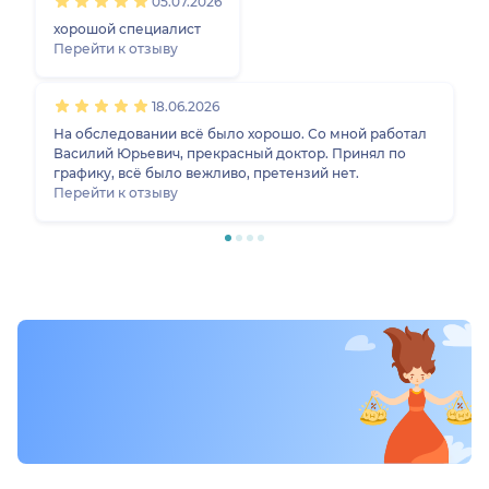
05.07.2026
УЗИ вроде бы не обязан давать такие консультации,
но его совет оказался очень полезным.
хорошой специалист
Перейти к отзыву
18.06.2026
На обследовании всё было хорошо. Со мной работал
Василий Юрьевич, прекрасный доктор. Принял по
графику, всё было вежливо, претензий нет.
Перейти к отзыву