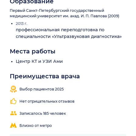
Образование
Первый Санкт-Петербургский государственный
медицинский университет им. акад. И. П. Павлова (2009)
2013 г.
профессиональная переподготовка по
специальности «Ультразвуковая диагностика»
Места работы
Центр КТ и УЗИ Ами
Преимущества врача
Внимательный
Понятные
осмотр
объяснения
Выбор пациентов 2025
Нет отрицательных отзывов
Записалось 185 человек
Близко от метро