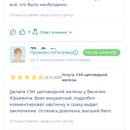
всё, что было необходимо.
Отзыв оставлен через колл-центр
0
Ответ клиники
79....@....ru
Проверен НаПоправку
После записи
1 отзыв
До 5 записей через НаПоправку
1
2
3
4
5
Услуга: УЗИ щитовидной
22.12.2025
железы
Делала УЗИ щитовидной железы у Василия
Юрьевича. Врач аккуратный, подробно
комментировал картинку и сразу выдал
заключение. Осталась довольна, высший балл.
Отзыв оставлен через колл-центр