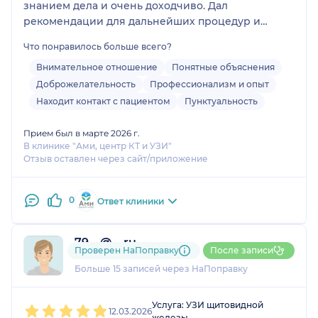
знанием дела и очень доходчиво. Дал
рекомендации для дальнейших процедур и
исследований ( при необходимости)
Что понравилось больше всего?
Результат получила буквально через 10 минут.
Внимательное отношение
Понятные объяснения
Доброжелательность
Профессионализм и опыт
Находит контакт с пациентом
Пунктуальность
Прием был в марте 2026 г.
В клинике "Ами, центр КТ и УЗИ"
Отзыв оставлен через сайт/приложение
0
Ответ клиники
79....@....ru
Проверен НаПоправку
После записи
1 отзыв
Больше 15 записей через НаПоправку
1
2
3
4
5
Услуга: УЗИ щитовидной
12.03.2026
железы