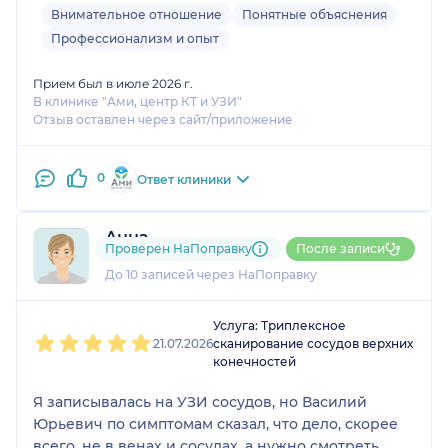
Внимательное отношение
Понятные объяснения
Профессионализм и опыт
Прием был в июле 2026 г.
В клинике "Ами, центр КТ и УЗИ"
Отзыв оставлен через сайт/приложение
0
Ответ клиники
Анна
Проверен НаПоправку
После записи
1 отзыв
До 10 записей через НаПоправку
1
2
3
4
5
Услуга: Триплексное
21.07.2026
сканирование сосудов верхних
конечностей
Я записывалась на УЗИ сосудов, но Василий
Юрьевич по симптомам сказал, что дело, скорее
всего, не в венах и сосудах, а нужно смотреть