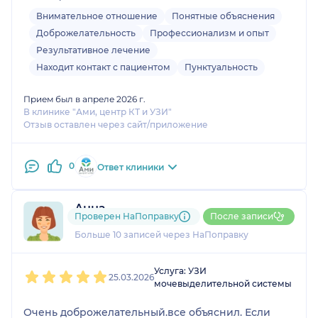
Хочу добавить несколько слов о клинике. Я тут
была впервые, но если понадобится ещё сделать
Внимательное отношение
Понятные объяснения
УЗИ, то обращусь именно сюда. Современное
Доброжелательность
Профессионализм и опыт
оборудование, приветливый персонал, красиво и
Результативное лечение
комфортабельно, в холле слышен щебет птичек!
Находит контакт с пациентом
Пунктуальность
Спасибо, очень рекомендую!
Прием был в апреле 2026 г.
В клинике "Ами, центр КТ и УЗИ"
Отзыв оставлен через сайт/приложение
0
Ответ клиники
Анна
Проверен НаПоправку
После записи
2 отзыва
Больше 10 записей через НаПоправку
1
2
3
4
5
Услуга: УЗИ
25.03.2026
мочевыделительной системы
Очень доброжелательный.все объяснил. Если