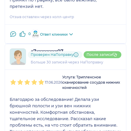
претензий нет.
Отзыв оставлен через колл-центр
0
Ответ клиники
+7xxxxxxxx07
Проверен НаПоправку
После записи
15 отзывов
Больше 30 записей через НаПоправку
1
2
3
4
5
Услуга: Триплексное
17.06.2026
сканирование сосудов нижних
конечностей
Благодарю за обследование! Делала узи
брюшной полости и узи вен нижних
конечностей. Комфортная обстановка,
тщательное исследование. Рассказал какие
проблемы есть, на что стоит обратить внимание.