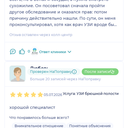
сухожилие. Он посоветовал сначала пройти
другое обследование и оказался прав: потом
причину действительно нашли. По сути, он меня
проконсультировал, хотя как врач УЗИ вроде бы
не обязан давать такие консультации, но его
Отзыв оставлен через колл-центр
совет оказался очень полезным.
0
Ответ клиники
Любовь
Проверен НаПоправку
После записи
16 отзывов
Больше 20 записей через НаПоправку
1
2
3
4
5
Услуга: УЗИ брюшной полости
05.07.2026
хорошой специалист
Что понравилось больше всего?
Внимательное отношение
Понятные объяснения