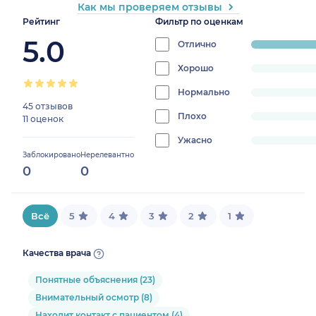
Как мы проверяем отзывы
Рейтинг
Фильтр по оценкам
5.0
Отлично
progress:
100%
Хорошо
progress:
0%
Нормально
progress:
45 отзывов
0%
Плохо
progress:
11 оценок
0%
Ужасно
progress:
Заблокировано
Нерелевантно
0%
0
0
Всё
5
4
3
2
1
Качества врача
Понятные объяснения (23)
Внимательный осмотр (8)
Находит контакт с пациентом (4)