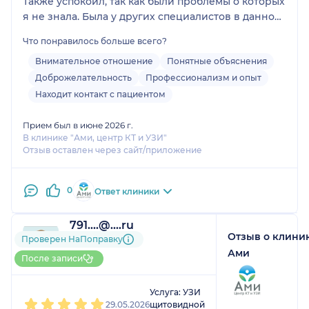
Также успокоил, так как были проблемы о которых
я не знала. Была у других специалистов в данном
центре, все прекрасные, опытные
Что понравилось больше всего?
профессионалы. Рекомендую!
Внимательное отношение
Понятные объяснения
Доброжелательность
Профессионализм и опыт
Находит контакт с пациентом
Прием был в июне 2026 г.
В клинике "Ами, центр КТ и УЗИ"
Отзыв оставлен через сайт/приложение
0
Ответ клиники
791....@....ru
Отзыв о клини
2 отзыва
Проверен НаПоправку
До 10 записей через
Ами
После записи
НаПоправку
1
2
3
4
5
Услуга: УЗИ
29.05.2026
щитовидной