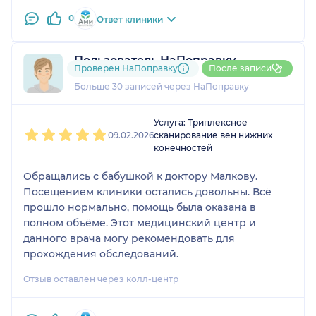
0
Ответ клиники
Пользователь НаПоправку
Проверен НаПоправку
После записи
5 отзывов
и
3 оценки
Больше 30 записей через НаПоправку
1
2
3
4
5
Услуга: Триплексное
09.02.2026
сканирование вен нижних
конечностей
Обращались с бабушкой к доктору Малкову.
Посещением клиники остались довольны. Всё
прошло нормально, помощь была оказана в
полном объёме. Этот медицинский центр и
данного врача могу рекомендовать для
прохождения обследований.
Отзыв оставлен через колл-центр