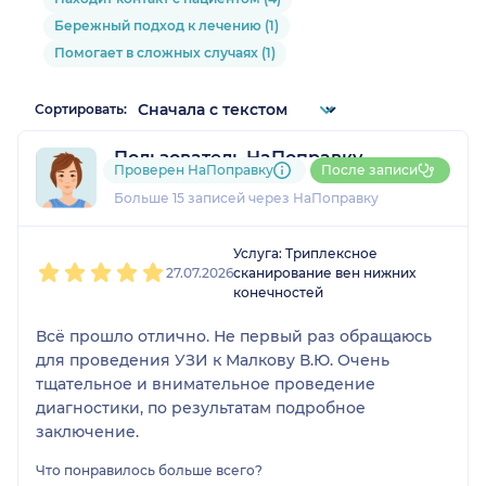
Бережный подход к лечению (1)
Помогает в сложных случаях (1)
Сортировать:
Пользователь НаПоправку
Проверен НаПоправку
После записи
3 отзыва
и
2 оценки
Больше 15 записей через НаПоправку
1
2
3
4
5
Услуга: Триплексное
27.07.2026
сканирование вен нижних
конечностей
Всё прошло отлично. Не первый раз обращаюсь
для проведения УЗИ к Малкову В.Ю. Очень
тщательное и внимательное проведение
диагностики, по результатам подробное
заключение.
Что понравилось больше всего?