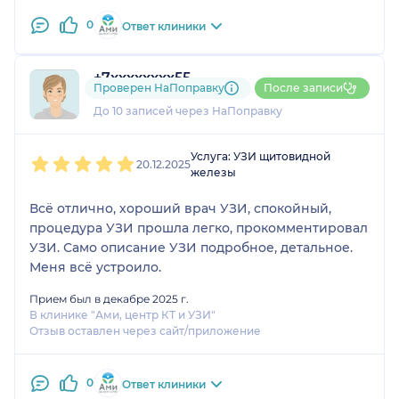
0
Ответ клиники
+7xxxxxxxx55
Проверен НаПоправку
После записи
54 отзыва
До 10 записей через НаПоправку
1
2
3
4
5
Услуга: УЗИ щитовидной
20.12.2025
железы
Всё отлично, хороший врач УЗИ, спокойный,
процедура УЗИ прошла легко, прокомментировал
УЗИ. Само описание УЗИ подробное, детальное.
Меня всё устроило.
Прием был в декабре 2025 г.
В клинике "Ами, центр КТ и УЗИ"
Отзыв оставлен через сайт/приложение
0
Ответ клиники