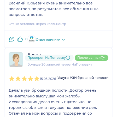
Василий Юрьевич очень внимательно все
посмотрел, по результатам все объяснил и на
вопросы ответил.
Отзыв оставлен через колл-центр
0
Ответ клиники
Елена
Проверен НаПоправку
После записи
4 отзыва
Больше 20 записей через НаПоправку
1
2
3
4
5
Услуга: УЗИ брюшной полости
15.03.2026
Делала узи брюшной полости. Доктор очень
внимательно выслушал мои жалобы.
Исследования делал очень тщательно, не
торопясь, объясняя текущее положение дел.
Отвечал на мои вопросы и подозрения со