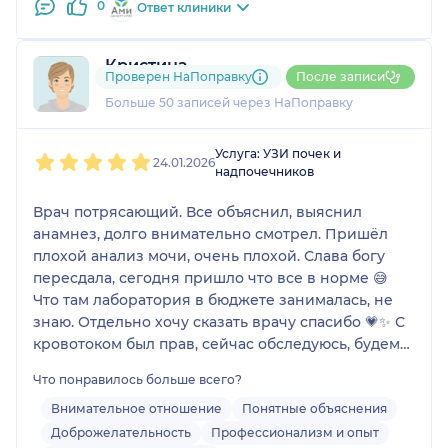
0
Ответ клиники
Кристина
Проверен НаПоправку
После записи
13 отзывов
Больше 50 записей через НаПоправку
1
2
3
4
5
Услуга: УЗИ почек и
24.01.2026
надпочечников
Врач потрясающий. Все объяснил, выяснил
анамнез, долго внимательно смотрел. Пришёл
плохой анализ мочи, очень плохой. Слава богу
пересдала, сегодня пришло что все в норме 😅
Что там лаборатория в бюджете занималась, не
знаю. Отдельно хочу сказать врачу спасибо 💗✨ С
кровотоком был прав, сейчас обследуюсь, будем
дальше наблюдать. Единственное что не
Что понравилось больше всего?
понравилось, напрягло больше, запись была на
18:00, в кабинет я попала в 18:35. Уже пришёл
Внимательное отношение
Понятные объяснения
человек, записанный после меня. 😅 Но это
Доброжелательность
Профессионализм и опыт