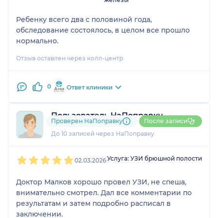
Ребенку всего два с половиной года,
обследование состоялось, в целом все прошло
нормально.
Отзыв оставлен через колл-центр
0
Ответ клиники
Пользователь НаПоправку
Проверен НаПоправку
После записи
1 отзыв
До 10 записей через НаПоправку
1
2
3
4
5
Услуга: УЗИ брюшной полости
02.03.2026
Доктор Малков хорошо провел УЗИ, не спеша,
внимательно смотрел. Дал все комментарии по
результатам и затем подробно расписал в
заключении.