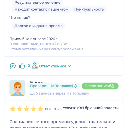
больше минус регистратуре, могли бы позвонить
Результативное лечение
предупредить что приём задерживается, т.к не
Находит контакт с пациентом
Пунктуальность
рассчитывала столько ждать. В остальном
Что не так?
огромное спасибо! Буду ещё к вам приходить ❗
Долгое ожидание приема
Прием был в январе 2026 г.
В клинике "Ами, центр КТ и УЗИ"
Отзыв оставлен через сайт/приложение
0
Ответ клиники
Елена
Проверен НаПоправку
После записи
4 отзыва
До 5 записей через НаПоправку
1
2
3
4
5
Услуга: УЗИ брюшной полости
09.01.2026
Специалист много времени уделил, тщательно и
долго смотрел на аппарате УЗИ, врач пока не