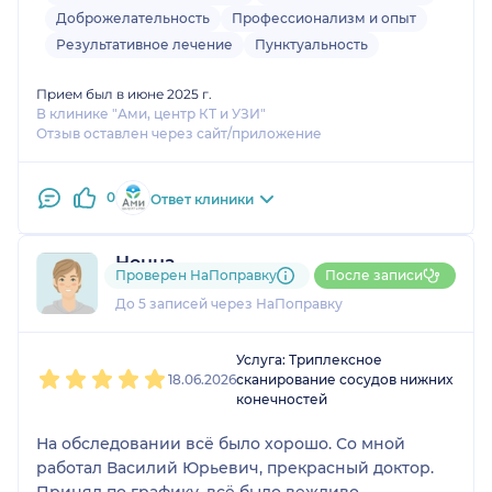
Доброжелательность
Профессионализм и опыт
Результативное лечение
Пунктуальность
Прием был в июне 2025 г.
В клинике "Ами, центр КТ и УЗИ"
Отзыв оставлен через сайт/приложение
0
Ответ клиники
Нонна
Проверен НаПоправку
После записи
1 отзыв
До 5 записей через НаПоправку
1
2
3
4
5
Услуга: Триплексное
18.06.2026
сканирование сосудов нижних
конечностей
На обследовании всё было хорошо. Со мной
работал Василий Юрьевич, прекрасный доктор.
Принял по графику, всё было вежливо,