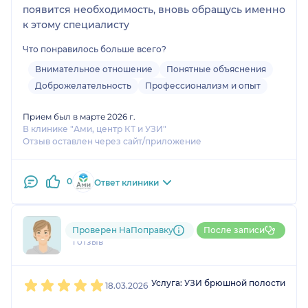
появится необходимость, вновь обращусь именно
к этому специалисту
Что понравилось больше всего?
Внимательное отношение
Понятные объяснения
Доброжелательность
Профессионализм и опыт
Прием был в марте 2026 г.
В клинике "Ами, центр КТ и УЗИ"
Отзыв оставлен через сайт/приложение
0
Ответ клиники
793....@....ru
Проверен НаПоправку
После записи
1 отзыв
1
2
3
4
5
Услуга: УЗИ брюшной полости
18.03.2026