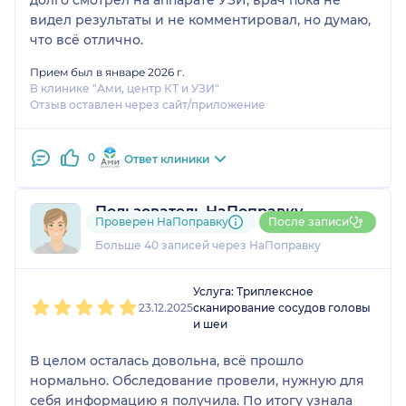
видел результаты и не комментировал, но думаю,
что всё отлично.
Прием был в январе 2026 г.
В клинике "Ами, центр КТ и УЗИ"
Отзыв оставлен через сайт/приложение
0
Ответ клиники
Пользователь НаПоправку
Проверен НаПоправку
После записи
4 отзыва
и
4 оценки
Больше 40 записей через НаПоправку
1
2
3
4
5
Услуга: Триплексное
23.12.2025
сканирование сосудов головы
и шеи
В целом осталась довольна, всё прошло
нормально. Обследование провели, нужную для
себя информацию я получила. По итогу узнала