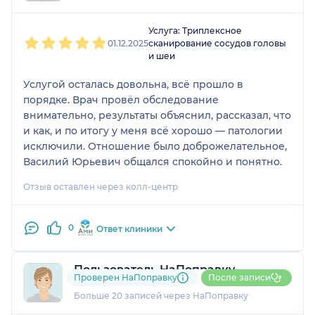
1
2
3
4
5
Услуга: Триплексное
01.12.2025
сканирование сосудов головы
и шеи
Услугой осталась довольна, всё прошло в
порядке. Врач провёл обследование
внимательно, результаты объяснил, рассказал, что
и как, и по итогу у меня всё хорошо — патологии
исключили. Отношение было доброжелательное,
Василий Юрьевич общался спокойно и понятно.
Отзыв оставлен через колл-центр
0
Ответ клиники
Пользователь НаПоправку
Проверен НаПоправку
После записи
2 отзыва
Больше 20 записей через НаПоправку