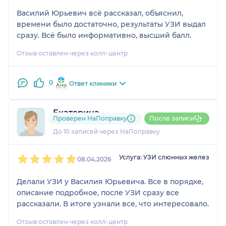
Василий Юрьевич всё рассказал, объяснил,
времени было достаточно, результаты УЗИ выдал
сразу. Всё было информативно, высший балл.
Отзыв оставлен через колл-центр
0
Ответ клиники
Екатерина
Проверен НаПоправку
После записи
1 отзыв
До 10 записей через НаПоправку
1
2
3
4
5
Услуга: УЗИ слюнных желез
08.04.2026
Делали УЗИ у Василия Юрьевича. Все в порядке,
описание подробное, после УЗИ сразу все
рассказали. В итоге узнали все, что интересовало.
Отзыв оставлен через колл-центр