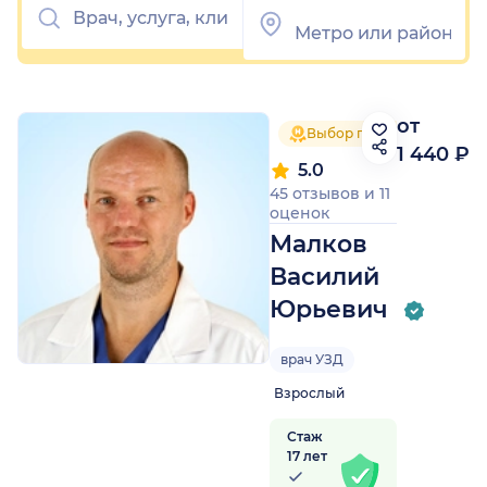
от
Выбор пациентов 2025
1 440 ₽
5.0
45 отзывов
и
11
оценок
Малков
Василий
Юрьевич
врач УЗД
Взрослый
Стаж
17 лет