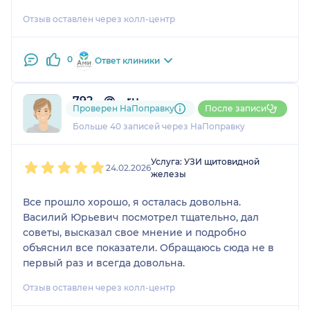
Отзыв оставлен через колл-центр
0
Ответ клиники
792....@....ru
Проверен НаПоправку
После записи
4 отзыва
и
9 оценок
Больше 40 записей через НаПоправку
1
2
3
4
5
Услуга: УЗИ щитовидной
24.02.2026
железы
Все прошло хорошо, я осталась довольна.
Василий Юрьевич посмотрел тщательно, дал
советы, высказал свое мнение и подробно
объяснил все показатели. Обращаюсь сюда не в
первый раз и всегда довольна.
Отзыв оставлен через колл-центр