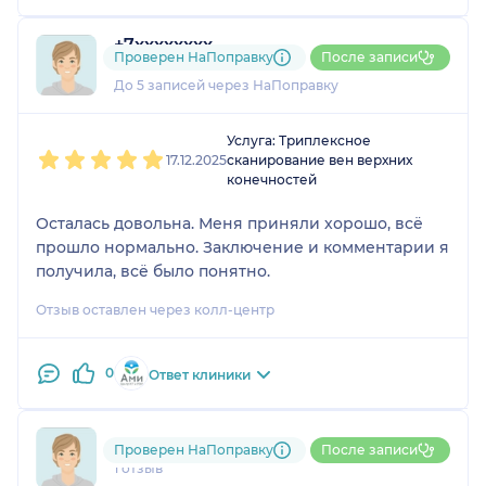
+7xxxxxxxx
Проверен НаПоправку
После записи
1 отзыв
До 5 записей через НаПоправку
1
2
3
4
5
Услуга: Триплексное
17.12.2025
сканирование вен верхних
конечностей
Осталась довольна. Меня приняли хорошо, всё
прошло нормально. Заключение и комментарии я
получила, всё было понятно.
Отзыв оставлен через колл-центр
0
Ответ клиники
793....@....ru
Проверен НаПоправку
После записи
1 отзыв