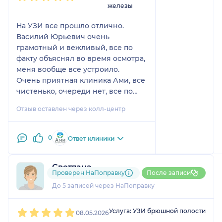
железы
На УЗИ все прошло отлично.
Василий Юрьевич очень
грамотный и вежливый, все по
факту объяснял во время осмотра,
меня вообще все устроило.
Очень приятная клиника Ами, все
чистенько, очереди нет, все по
записи. Результаты быстро
Отзыв оставлен через колл-центр
прислали на почту.
0
Ответ клиники
Светлана
Проверен НаПоправку
После записи
1 отзыв
До 5 записей через НаПоправку
1
2
3
4
5
Услуга: УЗИ брюшной полости
08.05.2026