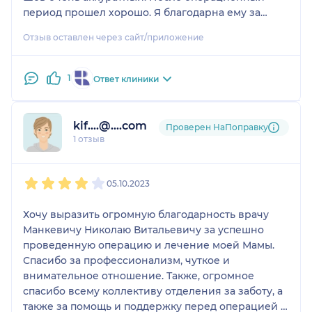
сердце, всегда готовое
период прошел хорошо. Я благодарна ему за
помочь. Пусть всё
свою жизнь. Спасибо вам Николай Витальевич за
добро, которое Вы
Отзыв оставлен через сайт/приложение
профессионализм и золотые руки.
делаете изо дня в день
и дарите своим
1
Ответ клиники
пациентам, вернется
Вам во сто крат!
Здоровья Вам,
kif....@....com
благополучия и
Проверен НаПоправку
1 отзыв
успехов в Вашей
трудной, но
1
2
3
4
5
благородной работе.
05.10.2023
Желаю всего доброго
Хочу выразить огромную благодарность врачу
всей вашей команде!
Манкевичу Николаю Витальевичу за успешно
проведенную операцию и лечение моей Мамы.
Спасибо за профессионализм, чуткое и
внимательное отношение. Также, огромное
спасибо всему коллективу отделения за заботу, а
также за помощь и поддержку перед операцией и