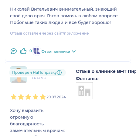
Николай Витальевич внимательный, знающий
своë дело врач. Готов помочь в любом вопросе.
Побольше таких людей и всё будет хорошо!
Отзыв оставлен через сайт/приложение
0
Ответ клиники
Отзыв о клинике ВМТ Пир
mil....@....ru
Проверен НаПоправку
1 отзыв
Фонтанке
1
2
3
4
5
29.07.2024
Хочу выразить
огромную
благодарность
замечательным врачам: