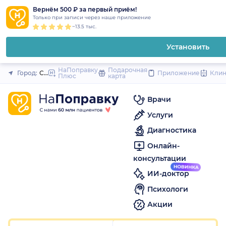
1
2
3
4
5
1
2
3
4
5
1
2
3
4
5
to
Вернём 500 ₽ за первый приём!
Закрыть
Только при записи через наше приложение
content
~13.5 тыс.
Установить
НаПоправку
Подарочная
Город:
Санкт-Петербург
Приложение
Кли
Плюс
карта
Врачи
Услуги
Диагностика
Онлайн-
консультации
ИИ-доктор
Психологи
Акции