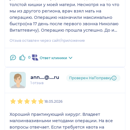
пациенты, сталкнувшиеся с подобным, попадали в
толстой кишки у моей матери. Несмотря на то что
правильные руки!
мы из другого региона, врач взял мать на
Спасибо большое Николаю Витальевичу
операцию. Операцию назначили максимально
Манкевичу!
быстро(на 17 день после первого звонка Николаю
Виталтевичу). Операцию прошла успешно. До и
после операции Николай Витальевич
Отзыв оставлен через сайт/приложение
периодически заходил в палату к матери,
спрашивал о самочувствии, давал рекомендации
и всячески аодбадривал.
0
Ответ клиники
Замечательный врач. С такими как он, любые
болезни не страшны.
ann....@....ru
Проверен НаПоправку
1 отзыв
1
2
3
4
5
18.05.2026
Хороший практикующий хирург. Владеет
малоинвазивными методами операции. На все
вопросы отвечает. Если требуется квота на