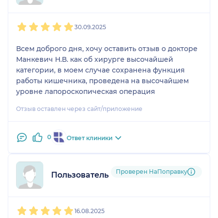
1
2
3
4
5
30.09.2025
Всем доброго дня, хочу оставить отзыв о докторе
Манкевич Н.В. как об хирурге высочайшей
категории, в моем случае сохранена функция
работы кишечника, проведена на высочайшем
уровне лапороскопическая операция
Отзыв оставлен через сайт/приложение
0
Ответ клиники
Проверен НаПоправку
Пользователь НаПоправку
1
2
3
4
5
16.08.2025