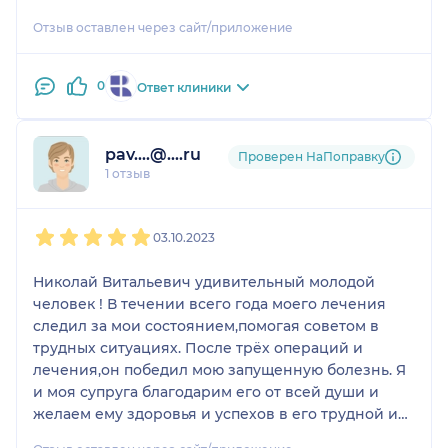
после.
Отзыв оставлен через сайт/приложение
0
Ответ клиники
pav....@....ru
Проверен НаПоправку
1 отзыв
1
2
3
4
5
03.10.2023
Николай Витальевич удивительный молодой
человек ! В течении всего года моего лечения
следил за мои состоянием,помогая советом в
трудных ситуациях. После трёх операций и
лечения,он победил мою запущенную болезнь. Я
и моя супруга благодарим его от всей души и
желаем ему здоровья и успехов в его трудной и
благородной работе