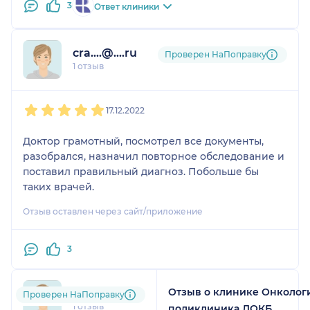
поддержку.
3
Ответ клиники
cra....@....ru
Проверен НаПоправку
1 отзыв
1
2
3
4
5
17.12.2022
Доктор грамотный, посмотрел все документы,
разобрался, назначил повторное обследование и
поставил правильный диагноз. Побольше бы
таких врачей.
Отзыв оставлен через сайт/приложение
3
Отзыв о клинике Онколог
Abe....@....ru
Проверен НаПоправку
1 отзыв
поликлиника ЛОКБ