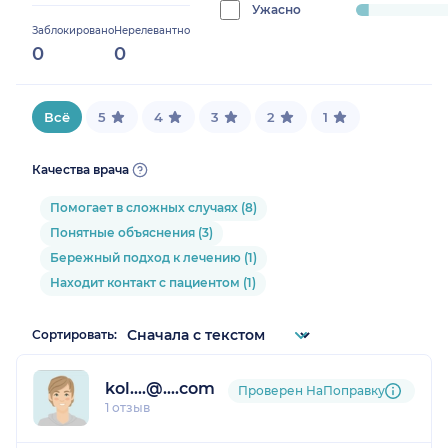
0%
Ужасно
progress:
Заблокировано
Нерелевантно
4.166666666666666%
0
0
Всё
5
4
3
2
1
Качества врача
Помогает в сложных случаях (8)
Понятные объяснения (3)
Бережный подход к лечению (1)
Находит контакт с пациентом (1)
Сортировать:
kol....@....com
Проверен НаПоправку
1 отзыв