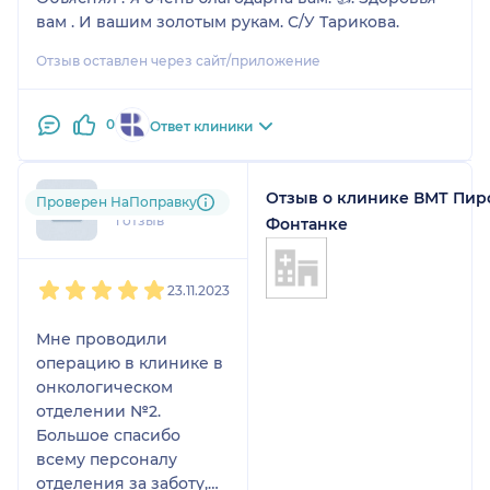
вам . И вашим золотым рукам. С/У Тарикова.
Отзыв оставлен через сайт/приложение
0
Ответ клиники
Отзыв о клинике ВМТ Пир
Марьяна
Проверен НаПоправку
1 отзыв
Фонтанке
1
2
3
4
5
23.11.2023
Мне проводили
операцию в клинике в
онкологическом
отделении №2.
Большое спасибо
всему персоналу
отделения за заботу,