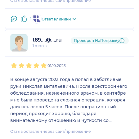
Отзыв оставлен через сайт/приложение
1
Ответ клиники
t89....@....ru
Проверен НаПоправку
1 отзыв
1
2
3
4
5
01.10.2023
В конце августа 2023 года а попал в заботливые
руки Николая Витальевича. После всестороннего
обследования, назначенного врачом, в сентябре
мне была проведена сложная операция, которая
длилась около 5 часов. После операционный
период проходит хорошо, благодаря
внимательному отношению и чуткости со
стороны доктора. Своими профессиональными
Отзыв оставлен через сайт/приложение
действиями Николай Витальевич подарил мне