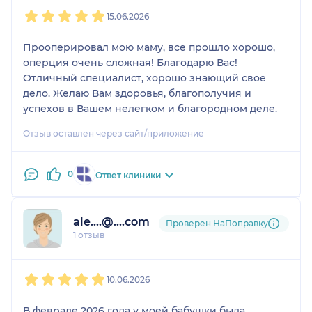
1
2
3
4
5
15.06.2026
Прооперировал мою маму, все прошло хорошо,
оперция очень сложная! Благодарю Вас!
Отличный специалист, хорошо знающий свое
дело. Желаю Вам здоровья, благополучия и
успехов в Вашем нелегком и благородном деле.
Отзыв оставлен через сайт/приложение
0
Ответ клиники
ale....@....com
Проверен НаПоправку
1 отзыв
1
2
3
4
5
10.06.2026
В феврале 2026 года у моей бабушки была