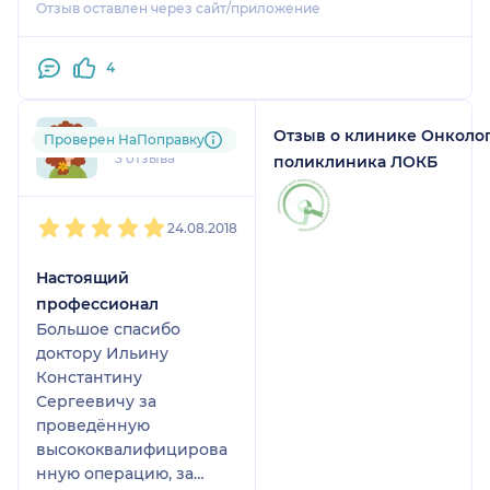
Отзыв оставлен через сайт/приложение
4
Отзыв о клинике Онколо
Алёна
Проверен НаПоправку
3 отзыва
поликлиника ЛОКБ
1
2
3
4
5
24.08.2018
Настоящий
профессионал
Большое спасибо
доктору Ильину
Константину
Сергеевичу за
проведённую
высококвалифицирова
нную операцию, за