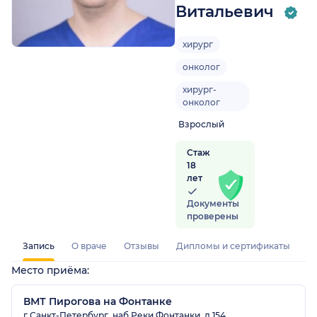
Витальевич
хирург
онколог
хирург-
онколог
Взрослый
Стаж
18
лет
Документы
проверены
Запись
О враче
Отзывы
Дипломы и сертификаты
Место приёма:
ВМТ Пирогова на Фонтанке
г Санкт-Петербург, наб Реки Фонтанки, д 154