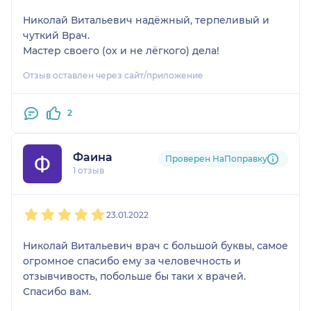
этим столкнулся
Николай Витальевич надёжный, терпеливый и
впервые очень сложно
чуткий Врач.
разобраться с чего
Мастер своего (ох и не лёгкого) дела!
начинать. ПРОСТО
УЖАС!!!!
Отзыв оставлен через сайт/приложение
2
Фаина
Проверен НаПоправку
1 отзыв
1
2
3
4
5
23.01.2022
Николай Витальевич врач с большой буквы, самое
огромное спасибо ему за человечность и
отзывчивость, побольше бы таки х врачей.
Спасибо вам.