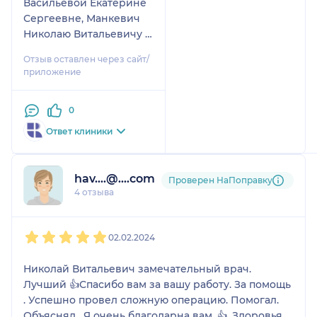
Васильевой Екатерине
Сергеевне, Манкевич
Николаю Витальевичу и
Чеглакову Андрею
Отзыв оставлен через сайт/
Николаевичу за их
приложение
профессионализм,
золотые руки и
0
доброжелательность.
Оперировали здесь
Ответ клиники
бабушку 89 лет, все
прошло на высшем
уровне!
hav....@....com
Проверен НаПоправку
4 отзыва
1
2
3
4
5
02.02.2024
Николай Витальевич замечательный врач.
Лучший 👍Спасибо вам за вашу работу. За помощь
. Успешно провел сложную операцию. Помогал.
Объяснял . Я очень благодарна вам. 👍. Здоровья