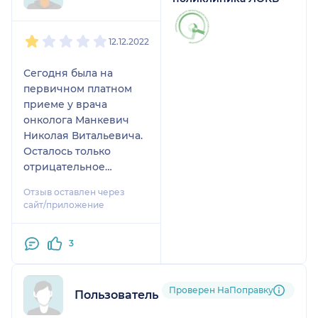
1
2
3
4
5
12.12.2022
Сегодня была на
первичном платном
приеме у врача
онколога Манкевич
Николая Витальевича.
Осталось только
отрицательное
впечатление, если не
Отзыв оставлен через
сказать ужасное. Во
сайт/приложение
первых пришел позже
назначенного
3
времени, попросил
подождать, так как он
занят, на ходу прямо в
Проверен НаПоправку
коридоре пытался
Пользователь НаПоправку
читать заключения,