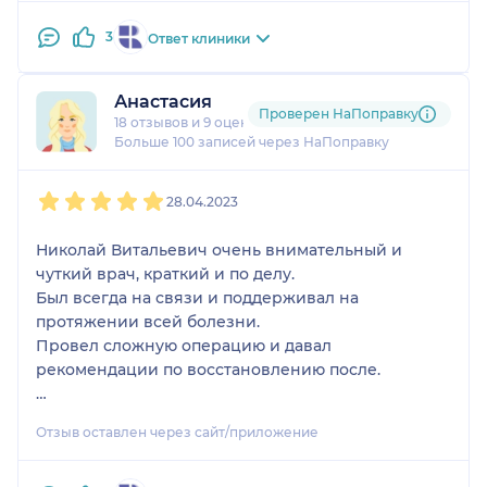
надежду на дальнейшую жизнь. Желаю всегда
оставаться таким профессионалом и отзывчивым
3
Ответ клиники
человеком. С уважением Алексей.
Анастасия
Проверен НаПоправку
18 отзывов
и
9 оценок
Больше 100 записей через НаПоправку
1
2
3
4
5
28.04.2023
Николай Витальевич очень внимательный и
чуткий врач, краткий и по делу.
Был всегда на связи и поддерживал на
протяжении всей болезни.
Провел сложную операцию и давал
рекомендации по восстановлению после.
Вы заставляли верить, что мы сможем вылечиться
Отзыв оставлен через сайт/приложение
от этой болезни, и мы это сделали. Спасибо за
вашу врачебную, умственную и эмоциональную