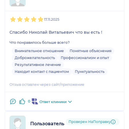
1
2
3
4
5
17.11.2025
Спасибо Николай Витальевич что вы есть !
Что понравилось больше всего?
Внимательное отношение
Понятные объяснения
Доброжелательность
Профессионализм и опыт
Результативное лечение
Находит контакт с пациентом
Пунктуальность
Отзыв оставлен через сайт/приложение
0
Ответ клиники
Проверен НаПоправку
Пользователь НаПоправку