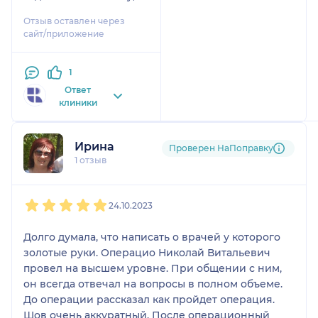
доброжелательное
Отзыв оставлен через
отношение и
сайт/приложение
профессионализм.
Также хочу
1
поблагодарить моего
врача Манкевича
Ответ
клиники
Николая Витальевича.
Уважаемый Николай
Ирина
Проверен НаПоправку
Витальевич!
1 отзыв
Хочу выразить Вам
благодарность за всё,
1
2
3
4
5
что Вы для меня
24.10.2023
сделали. Спасибо за
отлично проведённую
Долго думала, что написать о врачей у которого
операцию, за
золотые руки. Операцио Николай Витальевич
высочайший
провел на высшем уровне. При общении с ним,
профессионализм и
он всегда отвечал на вопросы в полном объеме.
мастерство, за Ваши
До операции рассказал как пройдет операция.
золотые руки и доброе
Шов очень аккуратный. После операционный