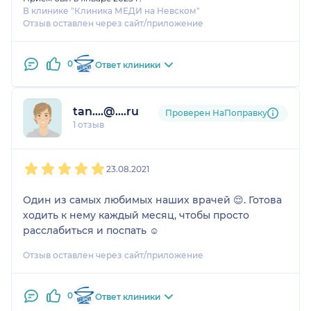
В клинике "Клиника МЕДИ на Невском"
Отзыв оставлен через сайт/приложение
0
Ответ клиники
tan....@....ru
Проверен НаПоправку
1 отзыв
1
2
3
4
5
23.08.2021
Один из самых любимых наших врачей 😌. Готова
ходить к нему каждый месяц, чтобы просто
расслабиться и поспать ☺️
Отзыв оставлен через сайт/приложение
0
Ответ клиники