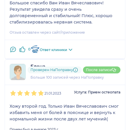
Большое спасибо Вам Иван Вячеславович!
Результат увидела сразу и очень
долговременный и стабильный! Плюс, хорошо
стабилизировалась нервная система.
Отзыв оставлен через сайт/приложение
0
Ответ клиники
Елена
Проверен НаПоправку
После записи
30 отзывов
Больше 100 записей через НаПоправку
1
2
3
4
5
Услуга: Прием остеопата
21.01.2023
Хожу второй год. Только Иван Вячеславович смог
избавить меня от болей в пояснице и вернуть к
нормальной жизни после двух лет мучений(
Прием был в январе 2023 г.