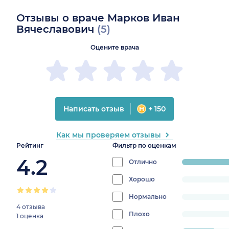
Отзывы о враче Марков Иван
Вячеславович
(5)
Оцените врача
Написать отзыв
+ 150
Как мы проверяем отзывы
Рейтинг
Фильтр по оценкам
4.2
Отлично
progress:
80%
Хорошо
progress:
0%
Нормально
progress:
4 отзыва
0%
Плохо
progress:
1 оценка
0%