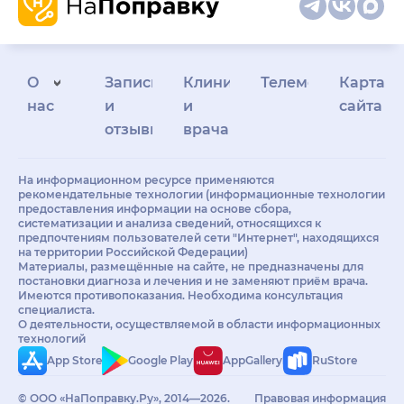
О
Запись
Клиникам
Телемедицина
Карта
нас
и
и
сайта
отзывы
врачам
На информационном ресурсе применяются
рекомендательные технологии (информационные технологии
предоставления информации на основе сбора,
систематизации и анализа сведений, относящихся к
предпочтениям пользователей сети "Интернет", находящихся
на территории Российской Федерации)
Материалы, размещённые на сайте, не предназначены для
постановки диагноза и лечения и не заменяют приём врача.
Имеются противопоказания. Необходима консультация
специалиста.
О деятельности, осуществляемой в области информационных
технологий
App Store
Google Play
AppGallery
RuStore
© ООО «НаПоправку.Ру», 2014—2026.
Правовая информация