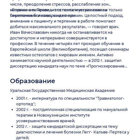
числе, преодоления стрессов, расслабления зон
напряжения. Проводит остеопатические сеансы
«Главное в лечении — это поиск и устранение не только
беременным и новорожденным.
симптомов болезни, но и её причин. Целостный подход,
внимание к пациенту и терпение в работе помогают
добиться максимального результата», — говорит врач.
Иван Вячеславович никогда не останавливается на
достигнутом и непрерывно совершенствуется в
профессии. В течение четырёх лет проходил обучение в
Европейской школе (Великобритания), посещал семинары
известных остеопатов с мировым именем. Активно
занимается научной деятельностью — в 2012 г. защитил
диссертацию кандидата наук по теме «Прогнозирование
течения болезни Легг-Кальве-Пертеса и выбор тактики
лечения». Опубликовал 14 научных работ, получил 3
Образование
патента РФ.
Уральская Государственная Медицинская Академия
2001 г. - интернатура по специальности "Травматолог-
ортопед";
2002 г. - постдипломная специализация по мануальной
терапии в Новокузнецком институте
усовершенствования врачей;
2012 г. - защита кандидатской диссертации на тему
диагностики и лечения болезни Легг- Кальве-Пертеса у
детей;