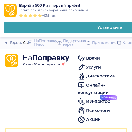
1
2
3
4
5
1
2
3
4
5
1
2
3
4
5
to
Вернём 500 ₽ за первый приём!
Закрыть
Только при записи через наше приложение
content
~13.5 тыс.
Установить
НаПоправку
Подарочная
Город:
Санкт-Петербург
Приложение
Кли
Плюс
карта
Врачи
Услуги
Диагностика
Онлайн-
консультации
ИИ-доктор
Психологи
Акции