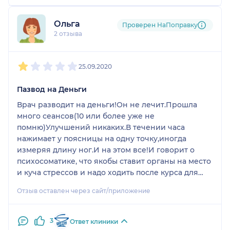
Ольга
Проверен НаПоправку
2 отзыва
1
2
3
4
5
25.09.2020
Пазвод на Деньги
Врач разводит на деньги!Он не лечит.Прошла
много сеансов(10 или более уже не
помню)Улучшений никаких.В течении часа
нажимает у поясницы на одну точку,иногда
измеряя длину ног.И на этом все!И говорит о
психосоматике, что якобы ставит органы на место
и куча стрессов и надо ходить после курса для
поддержания каждый месяц).В итоге я выкинула
Отзыв оставлен через сайт/приложение
на этого Псевдо Врача более 100 000
рублей(примерно,тк каждая процедура со
скидкой почти 8000 стоила).Я до последнего
3
Ответ клиники
терпела этого врача( потные ручки,включал и