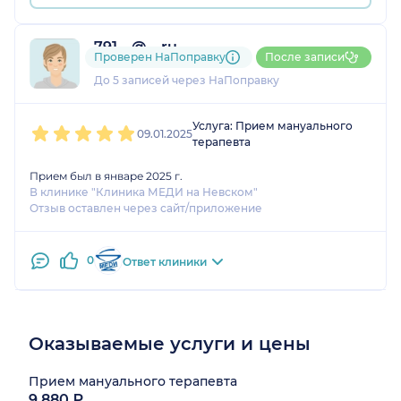
791....@....ru
Проверен НаПоправку
После записи
1 оценка
До 5 записей через НаПоправку
1
2
3
4
5
Услуга: Прием мануального
09.01.2025
терапевта
Прием был в январе 2025 г.
В клинике "Клиника МЕДИ на Невском"
Отзыв оставлен через сайт/приложение
0
Ответ клиники
Оказываемые услуги и цены
Прием мануального терапевта
9 880 ₽