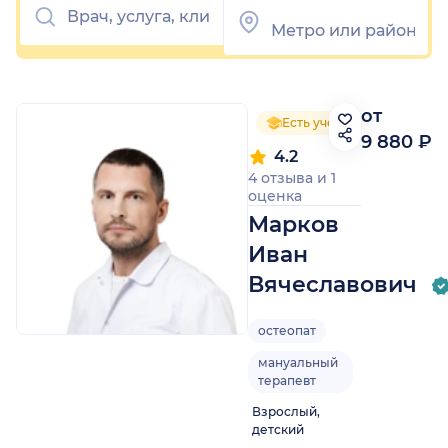
от
Есть ученая степень
9 880 ₽
4.2
4 отзыва
и
1
оценка
Марков
Иван
Вячеславович
остеопат
мануальный
терапевт
Взрослый,
детский