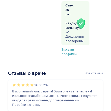
Стаж
25
лет
Кандидат
мед. наук
Документы
проверены
Это ваш
профиль?
Отзывы о враче
Все отзывы
1
2
3
4
5
1
2
3
4
5
1
2
3
4
5
26.06.2026
Высочайший класс врача! Была очень впечатлена!
Большое спасибо Вам Иван Вячеславович! Результат
увидела сразу и очень долговременный и
стабильный! Плюс, хорошо стабилизировалась
Перейти к отзыву
нервная система.