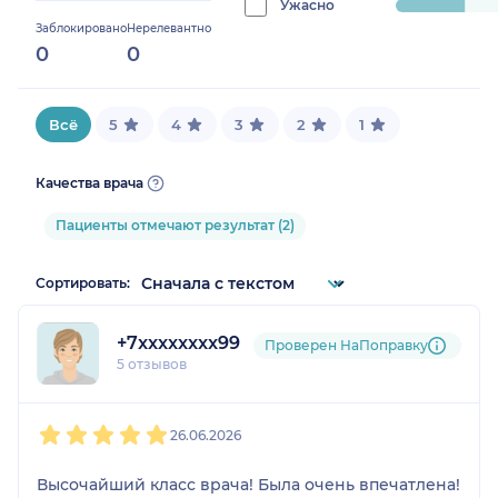
Ужасно
progress:
Заблокировано
Нерелевантно
20%
0
0
Всё
5
4
3
2
1
Качества врача
Пациенты отмечают результат (2)
Сортировать:
+7xxxxxxxx99
Проверен НаПоправку
5 отзывов
1
2
3
4
5
26.06.2026
Высочайший класс врача! Была очень впечатлена!