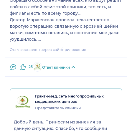
Обращаю особое внимание всех, кто вдруг решит
пойти в любой офис этой клиники, это сеть, и
филиалы есть по всему городу...
Доктор Маржевская провела некачественно
дорогую операцию, связанную с эрозией шейки
матки, симптомы остались, и состояние мое даже
ухудшилось.
Хотя доктор постоянно говорила, что все в
Отзыв оставлен через сайт/приложение
порядке, ( я обращалась почти каждый месяц - и
каждый раз платно- для контроля своего
состояния, я очень переживала, что симптомы
25
Ответ клиники
болезни не уходят ) - болезнь ПРОДОЛЖАЛА
развиваться, что подтвердили результаты
исследований уже в другой клинике, у другого
доктора...
Гранти-мед, сеть многопрофильных
Когда новый доктор запросил результаты первой
медицинских центров
кольпоскопия, которую делала доктор
Представитель клиники
Маржевская полтора года назад.. ( чтобы
корректно назначить новое лечение и
Добрый день. Приносим извинения за
разобраться, по какой причине болезнь
данную ситуацию. Спасибо, что сообщили
продолжала развиваться, ),