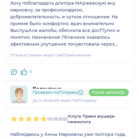
Хочу поблагодарть длктора МАржевскую ану
марковну, за професионадизм,
доброжелательность, и чуткое отношение. На
приеме было комфортно, врач внимательно
ВыслушАла жалобы, обяснила все досТТупно и
понятно. Назначеное ЛЕченине оказалось
эфективным улутшение почувстовала через
несколькл днеи. Очень приятно когда врач
Отзыв оставлен через сайт/приложение
заботитса о пациенте, не формально, а по
настоящему. Огромное вам спасибо. О в. Евт
1
Валентина
Проверен НаПоправку
После записи
1 отзыв
До 5 записей через НаПоправку
1
2
3
4
5
Услуга: Прием акушера-
05.05.2025
гинеколога
Наблюдаюсь у Анны Марковны уже полтора года,