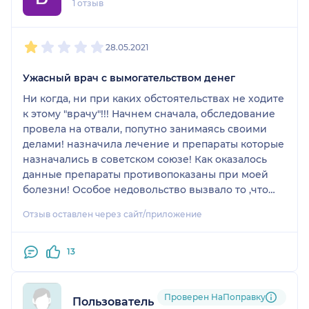
1 отзыв
выводов. Уж не знаю чему ее учили в Мечникова,
и что она повышала в Праге [фрагмент отзыва
1
2
3
4
5
удален модератором]
28.05.2021
Ужасный врач с вымогательством денег
Ни когда, ни при каких обстоятельствах не ходите
к этому "врачу"!!! Начнем сначала, обследование
провела на отвали, попутно занимаясь своими
делами! назначила лечение и препараты которые
назначались в советском союзе! Как оказалось
данные препараты противопоказаны при моей
болезни! Особое недовольство вызвало то ,что
она склоняла к дополнительным платным
Отзыв оставлен через сайт/приложение
приемам! Проще говоря просто высасывала
деньги. Абсолютно неквалифицированный
специалист, который просто наживается на бедах
13
простых людей! Прошу принять меры, как
минимум уволить по статье!
Проверен НаПоправку
Пользователь НаПоправку