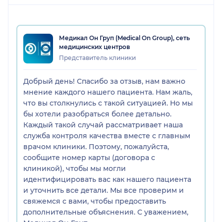
поинтересовалась о моих симптомах на данный
момент. Не коммуницировала. В момент осмотра
на кресле врач, не соблюдая никакой врачебной
Медикал Он Груп (Medical On Group), сеть
этики и уважения, позволила себе произнести
медицинских центров
такие фразы: "Кошмар", "Ужас", "На это больно
Представитель клиники
смотреть". Не могу себе представить где-когда-и с
кем допустимо так общаться... Хотелось уйти с
Добрый день! Спасибо за отзыв, нам важно
приёма уже в этот момент. Но не ту то было. Также
мнение каждого нашего пациента. Нам жаль,
осмотр был проведен только через зеркало, без
что вы столкнулись с такой ситуацией. Но мы
пальпации. Хотя она была необходима, особенно с
бы хотели разобраться более детально.
учетом того, что врач предположила, что у меня
Каждый такой случай рассматривает наша
имеются синехии = спайки. Врач предложила
служба контроля качества вместе с главным
сделать УЗИ, так как предположила! У меня
врачом клиники. Поэтому, пожалуйста,
воспаление придатков. В процессе выполнения
сообщите номер карты (договора с
УЗИ была абсолютная тишина в кабинете-
клиникой), чтобы мы могли
никаких комментариев и объяснений. Затем врач
идентифицировать вас как нашего пациента
наконец-то начала коммуникацию, со слов: "в
и уточнить все детали. Мы все проверим и
следующий раз лучше предохраняться"; "вы
свяжемся с вами, чтобы предоставить
вообще детей хотите". Я сказала, что со мной так
дополнительные объяснения. С уважением,
не нужно разговаривать, на что врач сказала: "Я