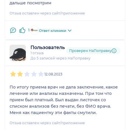
дальше посмотрим
Отзыв оставлен через сайт/приложение
1
Ответ клиники
Пользователь
Проверен НаПоправку
1 отзыв
До 5 записей через НаПоправку
1
2
3
4
5
12.08.2023
По итогу приема врач не дала заключение, какое
лечение или анализы назначены. При том что
прием был платный. Был выдан листочек со
списком анализов без печати, без ФИО врача.
Меня как пациентку эти факты смутили.
Отзыв оставлен через сайт/приложение