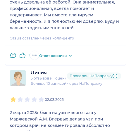
очень довольна её работой. Она внимательная,
профессиональная, всегда помогает и
поддерживает. Мы вместе планируем
беременность, и я полностью ей доверяю. Буду и
дальше ходить именно к ней.
Отзыв оставлен через колл-центр
1
Ответ клиники
Лилия
Проверен НаПоправку
5 отзывов
и
1 оценка
Больше 10 записей через НаПоправку
1
2
3
4
5
02.03.2025
2 марта 2025г была на узи малого таза у
Маржевской А.М. Впервые делала узи при
котором врач не комментировала абсолютно