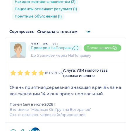
Находит контакт с пациентом (2)
Пациенты отмечают результат (1)
Понятные объяснения (1)
Сортировать:
791....@....ru
Проверен НаПоправку
После записи
1 отзыв
До 5 записей через НаПоправку
1
2
3
4
5
Услуга: УЗИ малого таза
18.07.2026
трансвагинально
Очень приятная,серьезная знающая врач.Была на
консультации 14 июня.прием нормальный.
Прием был в июле 2026 г.
В клинике "Медикал Он Груп на Ветеранов"
Отзыв оставлен через сайт/приложение