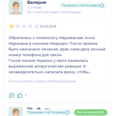
Валерия
консультации у других специалистов, назначено
Проверен НаПоправку
2 отзыва
куча препаратов, в том числе сомнительных,
До 5 записей через НаПоправку
потрачено n-нная сумма денег. Но, самое главное:
1
2
3
4
5
унижения и оскорбления на приеме, утрачено
25.02.2026
доверие к врачу и клинике, ужасное
самоощущение, страх и непонимание еще более
Обратилась к гинекологу Маржевская Анна
недели. Бегите от этого врача, если дорожите
Марковна в клинике Медкорн. После приёма
своими деньгами, самоуважением и адекватным
было назначено лечение, врач сама дала личный
отношением к себе!
номер телефона для связи.
После начала терапии у меня развилась
выраженная аллергическая реакция. Я
незамедлительно написала врачу, чтобы
уточнить, нужно ли отменять препарат и какие
Отзыв оставлен через сайт/приложение
дальнейшие действия предпринять. Вместо
профессиональной помощи и элементарной
обратной связи я была просто заблокирована.
1
Считаю такое поведение грубым нарушением
врачебной этики и ответственности за
79....@....ru
назначенное лечение. Давать пациенту контакт
Проверен НаПоправку
После записи
2 отзыва