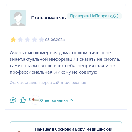
Проверен НаПоправку
Пользователь НаПоправку
1
2
3
4
5
08.06.2024
Очень высокомерная дама, толком ничего не
знает,актуальной информации сказать не смогла,
хамит, ставит выше всех себя ,неприятная и не
профессиональная ,никому не советую
Отзыв оставлен через сайт/приложение
5
Ответ клиники
Панацея в Сосновом Бору, медицинский