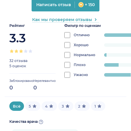
Написать отзыв
+ 150
Как мы проверяем отзывы
Рейтинг
Фильтр по оценкам
3.3
Отлично
progress:
51.35135135135135%
Хорошо
progress:
0%
Нормально
progress:
32 отзыва
2.7027027027027026%
Плохо
progress:
5 оценок
16.216216216216218%
Ужасно
progress:
Заблокировано
Нерелевантно
29.72972972972973%
0
0
Всё
5
4
3
2
1
Качества врача