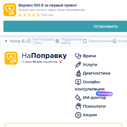
1
2
3
4
5
1
2
3
4
5
1
2
3
4
5
to
Вернём 500 ₽ за первый приём!
Закрыть
Только при записи через наше приложение
content
~13.5 тыс.
Установить
НаПоправку
Подарочная
Город:
Санкт-Петербург
Приложение
Кли
Плюс
карта
Врачи
Услуги
Диагностика
Онлайн-
консультации
ИИ-доктор
Психологи
Акции