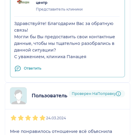
центр
Представитель клиники
Здравствуйте! Благодарим Вас за обратную
связь!
Могли бы Вы предоставить свои контактные
данные, чтобы мы тщательно разобрались в
данной ситуации?
С уважением, клиника Панацея
Ответить
Проверен НаПоправку
Пользователь НаПоправку
1
2
3
4
5
24.03.2024
Мне понравилось отношение всё объяснила