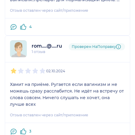
Отзыв оставлен через сайт/приложение
Остался неприятный осадок,не советую
обращаться к данному доктору.
4
rom....@....ru
Проверен НаПоправку
1 отзыв
1
2
3
4
5
02.10.2024
Хамит на приёме. Ругается если вагинизм и не
можешь сразу расслабится. Не идёт на встречу от
слова совсем. Ничего слушать не хочет, она
лучше всех
Отзыв оставлен через сайт/приложение
3