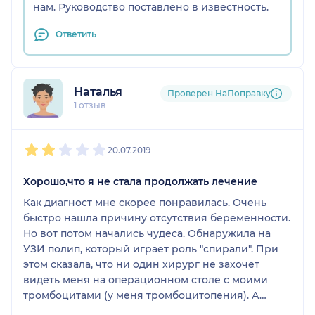
нам. Руководство поставлено в известность.
Генеральный директор клиники ГрантиМед-
Надежда Борисовна Лавренюк - бессовестно
Ответить
ответила, что моя карта утеряна, якобы был
потоп.., и что НИЧЕГО НЕЛЬЗЯ ВОССТАНОВИТЬ..
Странно то, что потоп был в августе.., а визит
последний к доктору был в октябре этого же
Наталья
Проверен НаПоправку
года....
1 отзыв
В итоге сейчас обращаемся во все инстанции - от
Росздравнадзора до Прокуратуры, чтобы
1
2
3
4
5
получить медицинскую карту с результатами
20.07.2019
предыдущих исследований...
Хорошо,что я не стала продолжать лечение
Я НЕ РЕКОМЕНДУЮ НИ ПРИ КАКИХ
Как диагност мне скорее понравилась. Очень
ОБСТОЯТЕЛЬСТВАХ обращаться к врачам этой
быстро нашла причину отсутствия беременности.
клиники и конкретно к этому доктору, очень
Но вот потом начались чудеса. Обнаружила на
непорядочный человек, грубый и нетактичный, (
УЗИ полип, который играет роль "спирали". При
хотя речь идёт о такой деликатной области как
этом сказала, что ни один хирург не захочет
гинекология)
видеть меня на операционном столе с моими
К тому же непрофессиональный доктор, очень
тромбоцитами (у меня тромбоцитопения). А
жадный, который дико раскручиваете пациента
дальше вообще вне логики: готовим матку к