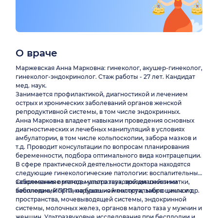
О враче
Маржевская Анна Марковна: гинеколог, акушер-гинеколог,
гинеколог-эндокринолог. Стаж работы - 27 лет. Кандидат
мед. наук.
Занимается профилактикой, диагностикой и лечением
острых и хронических заболеваний органов женской
репродуктивной системы, в том числе эндокринных.
Анна Марковна владеет навыками проведения основных
диагностических и лечебных манипуляций в условиях
амбулатории, в том числе кольпоскопии, забора мазков и
т.д. Проводит консультации по вопросам планирования
беременности, подбора оптимального вида контрацепции.
В сфере практической деятельности доктора находятся
следующие гинекологические патологии: воспалительные
заболевания органов малого таза, эрозия шейки матки,
Современные методы ультразвуковой диагностики
бесплодие, ИППП, нарушения менструального цикла и др.
заболеваний органов брюшной полости, забрюшинного
пространства, мочевыводящей системы, эндокринной
системы, молочных желез, органов малого таза у мужчин и
женщин. Ультразвуковые исследования при бесплодии и