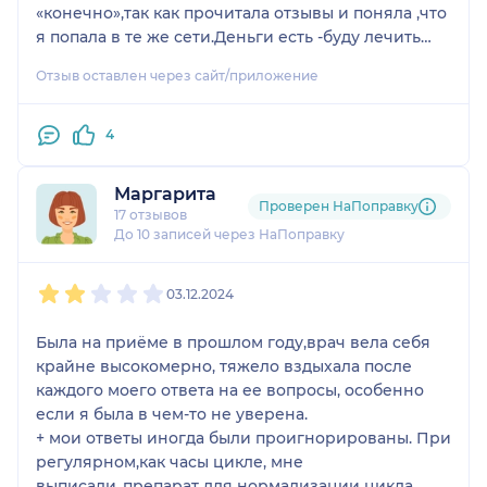
«конечно»,так как прочитала отзывы и поняла ,что
я попала в те же сети.Деньги есть -буду лечить
вас от несуществующих болячек.На узи повторно
Отзыв оставлен через сайт/приложение
ходила через несколько дней в другую клинику,
подобного диагноза там не увидели и близко.
Крайне не советую данного «специалиста».И
4
ведет себя наглым образом,будто каждый
пациент знает всё в сфере медицины и узи и сам
Маргарита
лично все должен понять и увидеть на мониторе.
Проверен НаПоправку
17 отзывов
До 10 записей через НаПоправку
1
2
3
4
5
03.12.2024
Была на приёме в прошлом году,врач вела себя
крайне высокомерно, тяжело вздыхала после
каждого моего ответа на ее вопросы, особенно
если я была в чем-то не уверена.
+ мои ответы иногда были проигнорированы. При
регулярном,как часы цикле, мне
выписали..препарат для нормализации цикла.