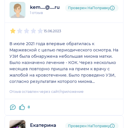
kem....@....ru
Проверен НаПоправку
1 отзыв
1
2
3
4
5
15.06.2023
В июле 2021 года впервые обратилась к
Маржевской с целью периодического осмотра. На
УЗИ была обнаружена небольшая миома матки.
Было назначено лечение - КОК. Через несколько
месяцев повторно пришла на прием к врачу с
жалобой на кровотечение. Было проведено УЗИ,
согласно результатам которого миома
значительно подросла, а также появились новые
Отзыв оставлен через сайт/приложение
диагнозы (аденомиоз и киста) . Врач выписала
другие КОК, больше никакого лечения не
производилось, никаких советов по дальнейшему
8
лечению не давалось. По поводу быстрого и
значительного роста миомы врач ничего не
Екатерина
сказала. Да и вообще каких-либо комментариев
Проверен НаПоправку