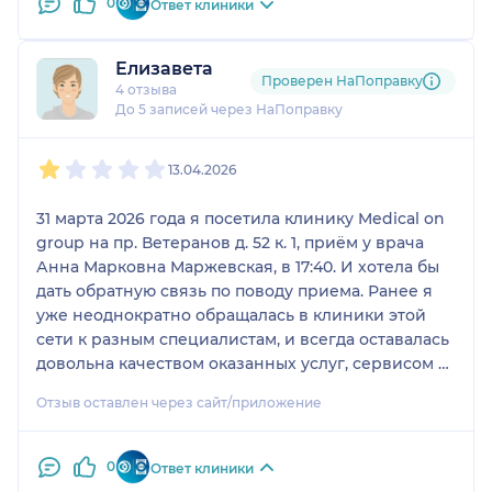
0
Ответ клиники
Елизавета
Проверен НаПоправку
4 отзыва
До 5 записей через НаПоправку
1
2
3
4
5
13.04.2026
31 марта 2026 года я посетила клинику Medical on
group на пр. Ветеранов д. 52 к. 1, приём у врача
Анна Марковна Маржевская, в 17:40. И хотела бы
дать обратную связь по поводу приема. Ранее я
уже неоднократно обращалась в клиники этой
сети к разным специалистам, и всегда оставалась
довольна качеством оказанных услуг, сервисом и
подходам врачей. Поэтому пошла именно в эту
Отзыв оставлен через сайт/приложение
клинику, к врачу с наиболее подходящим
окошком. Анна Марковна приняла меня вовремя.
Прием длился положенное время. На этом плюсы
0
Ответ клиники
закончились... Во время опроса врач даже не