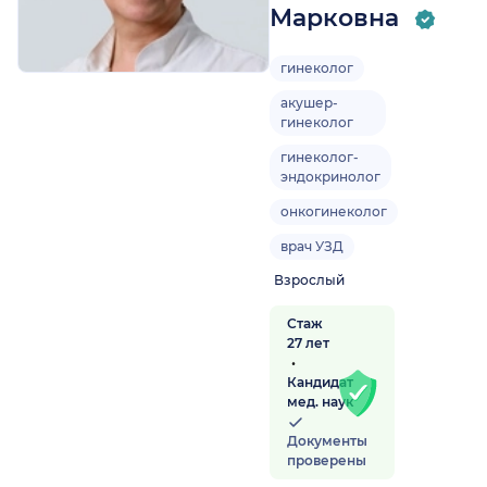
Марковна
гинеколог
акушер-
гинеколог
гинеколог-
эндокринолог
онкогинеколог
врач УЗД
Взрослый
Стаж
27 лет
Кандидат
мед. наук
Документы
проверены