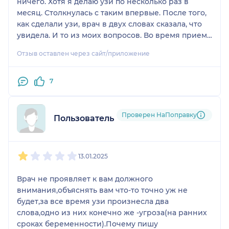
ничего. Хотя я делаю узи по несколько раз в
месяц. Столкнулась с таким впервые. После того,
как сделали узи, врач в двух словах сказала, что
увидела. И то из моих вопросов. Во время приема
не увидела яичник трансвагинально. Еще раз
Отзыв оставлен через сайт/приложение
повторюсь, что узи делаю на постоянно основе. И
впервые вижу, чтобы врач не видел что-то
трансвагинально. В итоге сделал
7
трансабдоминально. И по итогу почему-то я
заплатила больше, потому как узи делалось двумя
способами (считаю не по моей причине). УЗИ
Проверен НаПоправку
Пользователь НаПоправку
оказалось некорректным. Переделывала в другом
месте. В этой клинике только получила стресс из-
1
2
3
4
5
за того, что ничего не было понятно и написаны
13.01.2025
диагнозы, которые не подтвердились. Врач с
недовольным лицом, вообще не проявляет
Врач не проявляет к вам должного
никакого интереса. Как медработник абсолютно
внимания,объяснять вам что-то точно уж не
не умеет общаться с людьми.
будет,за все время узи произнесла два
слова,одно из них конечно же -угроза(на ранних
сроках беременности).Почему пишу