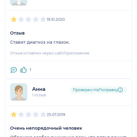
1
2
3
4
5
19.10.2020
Отзыв
Ставит диагноз на глазок.
Отзыв оставлен через сайт/приложение
1
Анна
Проверен НаПоправку
1 отзыв
1
2
3
4
5
25.07.2019
Очень непорядочный человек