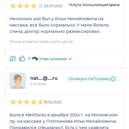
1
2
3
4
5
Услуга: Консультация врача
25.07.2025
Несколько раз был у Ильи Михайловича на
массаже, всё было нормально. У меня болела
спина, доктор нормально размассировал.
Отзыв оставлен через колл-центр
0
Ответ клиники
nat....@....ru
Проверен НаПоправку
4 отзыва
1
2
3
4
5
16.02.2025
Была в MedSwiss в декабре 2024 г. на Московском
пр. на массаже у Плотникова Ильи Михайловича.
Понравился специалист. Есть с чем сравнить