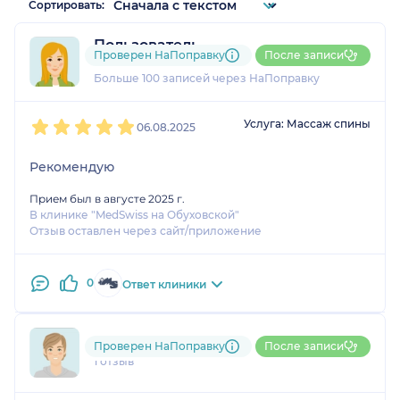
Сортировать:
Пользователь
Проверен НаПоправку
После записи
89 отзывов
и
16 оценок
Больше 100 записей через НаПоправку
1
2
3
4
5
Услуга: Массаж спины
06.08.2025
Рекомендую
Прием был в августе 2025 г.
В клинике "MedSwiss на Обуховской"
Отзыв оставлен через сайт/приложение
0
Ответ клиники
792....@....ru
Проверен НаПоправку
После записи
1 отзыв