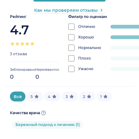
Как мы проверяем отзывы
Рейтинг
Фильтр по оценкам
4.7
Отлично
progress:
66.66666666666666%
Хорошо
progress:
33.33333333333333%
Нормально
progress:
3 отзыва
0%
Плохо
progress:
0%
Ужасно
progress:
Заблокировано
Нерелевантно
0
0
0%
Всё
5
4
3
2
1
Качества врача
Бережный подход к лечению (1)