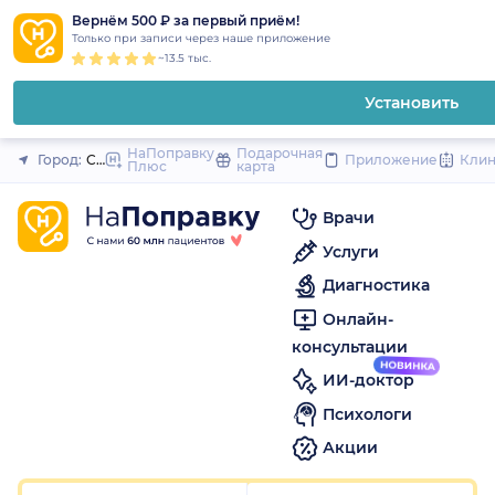
1
2
3
4
5
1
2
3
4
5
1
2
3
4
5
to
Вернём 500 ₽ за первый приём!
Закрыть
Только при записи через наше приложение
content
~13.5 тыс.
Установить
НаПоправку
Подарочная
Город:
Санкт-Петербург
Приложение
Кли
Плюс
карта
Врачи
Услуги
Диагностика
Онлайн-
консультации
ИИ-доктор
Психологи
Акции