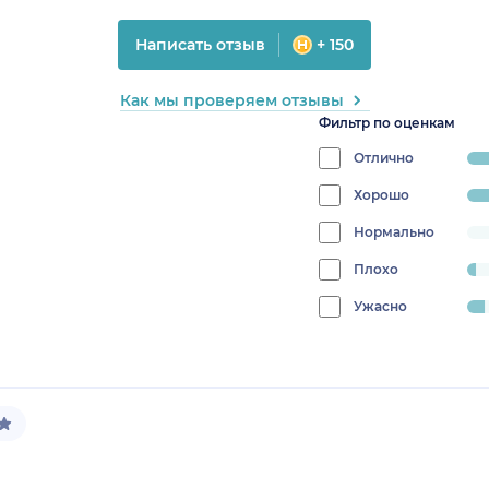
Написать отзыв
+ 150
Как мы проверяем отзывы
Фильтр по оценкам
Отлично
progress
84.2105
Хорошо
progress:
7.894736842105263%
Нормально
progress:
0%
Плохо
progress:
2.631578947368421%
Ужасно
progress:
5.263157894736842%