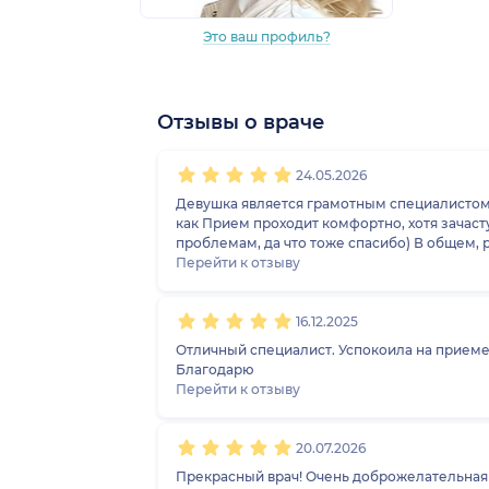
Это ваш профиль?
Отзывы о враче
1
2
3
4
5
1
2
3
4
5
1
2
3
4
5
1
2
3
4
5
24.05.2026
Девушка является грамотным специалистом,
как Прием проходит комфортно, хотя зачастую у врачей быва
проблемам, да чт
Перейти к отзыву
16.12.2025
Отличный специалист. Успокоила на приеме
Благодарю
Перейти к отзыву
20.07.2026
Прекрасный врач! Очень доброж