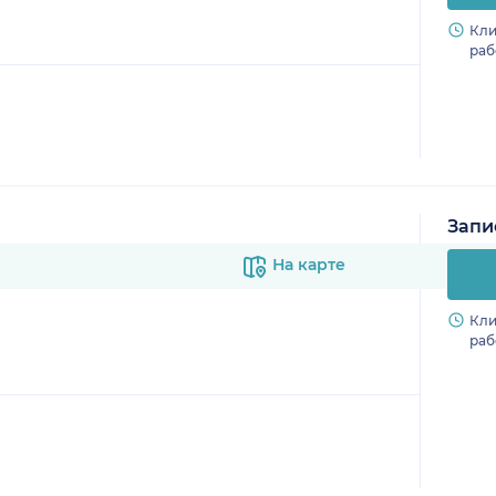
Кли
раб
Запи
На карте
Кли
раб