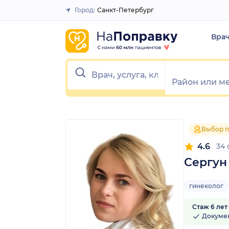
1
2
3
4
5
1
2
3
4
5
Город:
Санкт-Петербург
Закрыть
Вра
Выбор п
4.6
34
Сергун
гинеколог
Стаж 6 лет
Докуме