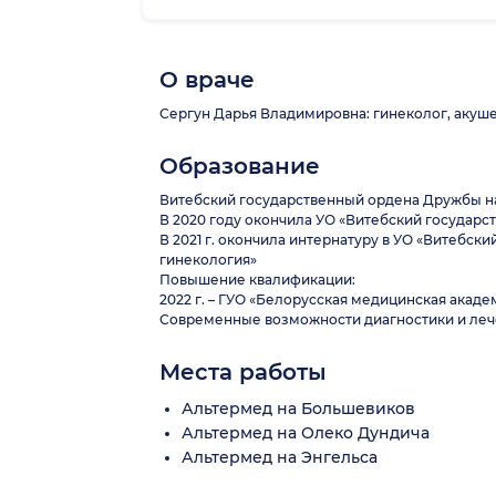
О враче
Сергун Дарья Владимировна: гинеколог, акушер
Образование
Витебский государственный ордена Дружбы н
В 2020 году окончила УО «Витебский государ
В 2021 г. окончила интернатуру в УО «Витебс
гинекология»
Повышение квалификации:
2022 г. – ГУО «Белорусская медицинская ака
Современные возможности диагностики и леч
Места работы
Альтермед на Большевиков
Альтермед на Олеко Дундича
Альтермед на Энгельса