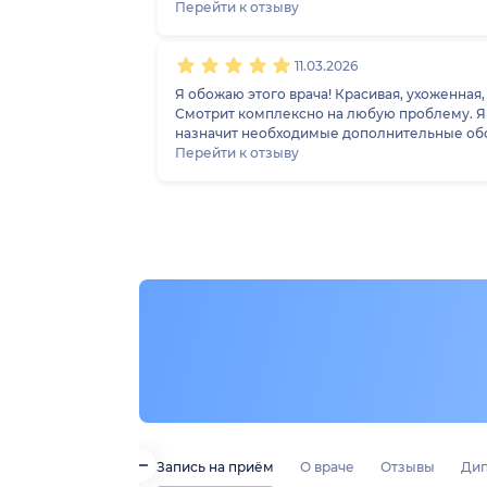
Перейти к отзыву
11.03.2026
Я обожаю этого врача! Красивая, ухоженная, умная профессионал своего дела, человек который выбрал профессию по зову сердца. 
Смотрит комплексно на любую проблему. Я 
назначит необходимые дополнительные обсл
есть не большое опущение. Получила полны
Перейти к отзыву
дочка достигнет совершеннолетия, я хочу чт
Запись на приём
О враче
Отзывы
Дип