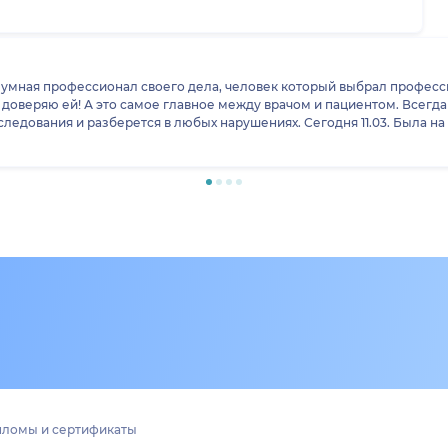
Дарья Владимировна!
доверяю ей! А это самое главное между врачом и пациентом. Всегда
едования и разберется в любых нарушениях. Сегодня 11.03. Была н
й расклад и все необходимые рекомендации. Полное вовлечения вра
об ее вела только Дарья Владимировна!!!
ломы и сертификаты