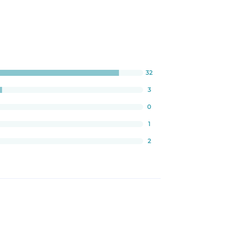
32
:
2631578947%
3
0
1
2