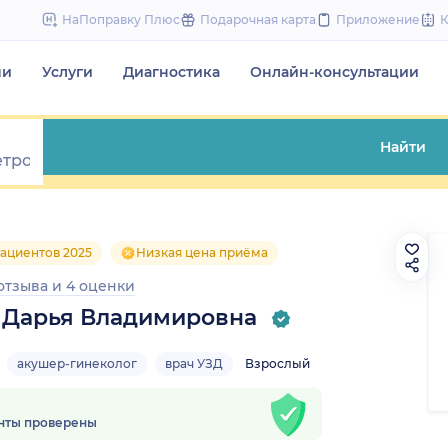
to
НаПоправку Плюс
Подарочная карта
Приложение
content
чи
Услуги
Диагностика
Онлайн-консультации
Найти
ациентов 2025
Низкая цена приёма
 отзыва
и
4 оценки
 Дарья Владимировна
акушер-гинеколог
врач УЗД
Взрослый
нты проверены