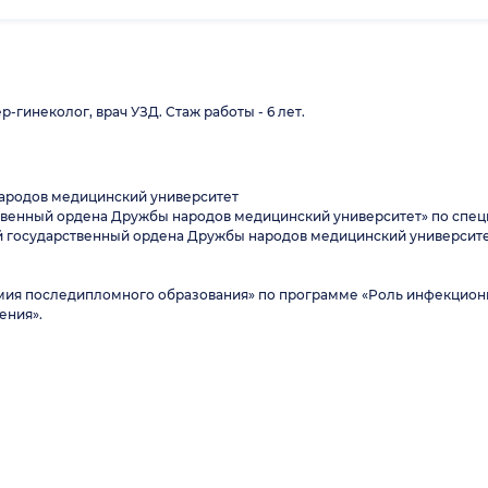
-гинеколог, врач УЗД. Стаж работы - 6 лет.
ародов медицинский университет
ственный ордена Дружбы народов медицинский университет» по спец
кий государственный ордена Дружбы народов медицинский университе
демия последипломного образования» по программе «Роль инфекцион
ения».