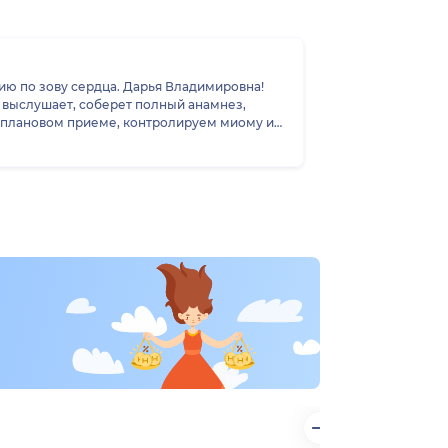
 выслушает, соберет полный анамнез,
а плановом приеме, контролируем миому и
ча в процесс работы с пациентом. Когда