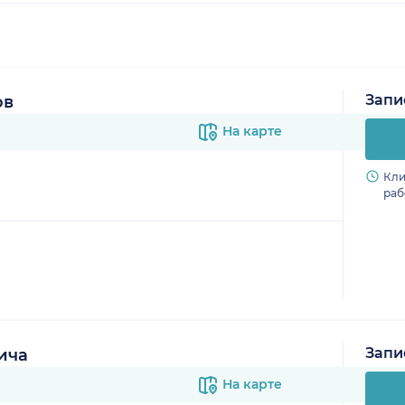
Запи
ов
На карте
Кли
раб
Запи
ича
На карте