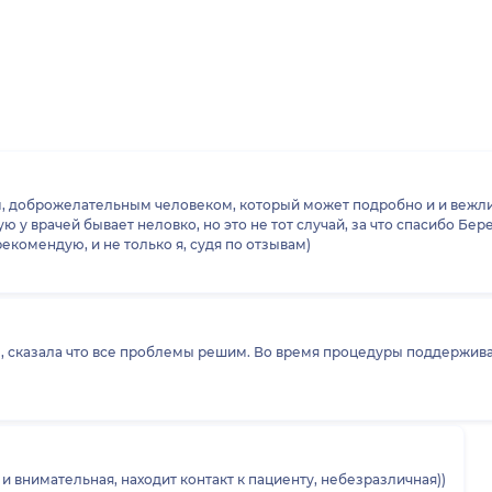
 доброжелательным человеком, который может подробно и и вежливо
ет неловко, но это не тот случай, за что спасибо Бережное отношение к пациентам и его
о тоже спасибо) В общем, рекомендую, и не только я, судя по отзывам)
, сказала что все проблемы решим. Во время процедуры поддержива
елательная и внимательная, находит контакт к пациенту, небезразличная))