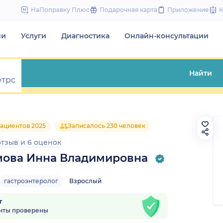
to
НаПоправку Плюс
Подарочная карта
Приложение
content
чи
Услуги
Диагностика
Онлайн-консультации
Найти
ациентов 2025
Записалось 230 человек
отзыв
и
6 оценок
ова Инна Владимировна
гастроэнтеролог
Взрослый
т
нты проверены