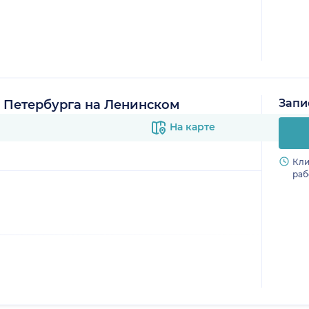
Запи
 Петербурга на Ленинском
На карте
Кли
раб