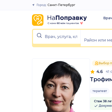
1
2
3
4
5
1
2
3
4
5
Город:
Санкт-Петербург
Закрыть
Вра
Выбор п
4.6
41 
Трофим
терапевт
Стаж 38 ле
Докуме