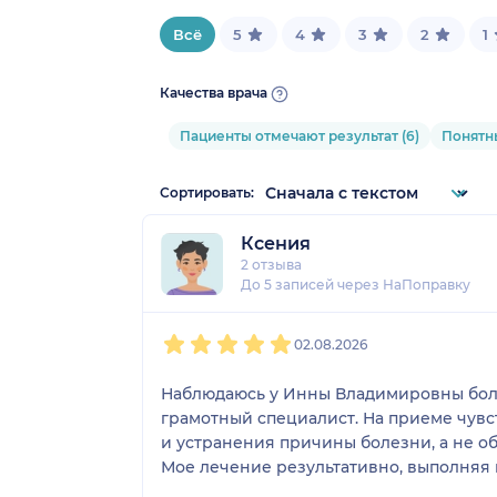
Всё
5
4
3
2
1
Качества врача
Пациенты отмечают результат (6)
Понятны
Сортировать:
Ксения
2 отзыва
До 5 записей через НаПоправку
1
2
3
4
5
02.08.2026
Наблюдаюсь у Инны Владимировны боле
грамотный специалист. На приеме чувс
и устранения причины болезни, а не о
Мое лечение результативно, выполняя