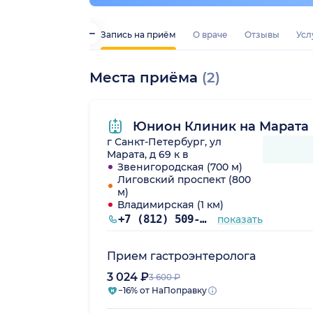
Запись на приём
О враче
Отзывы
Усл
Места приёма
(2)
Юнион Клиник на Марата
г Санкт-Петербург, ул
Марата, д 69 к в
Звенигородская (700 м)
Лиговский проспект (800
м)
Владимирская (1 км)
+7 (812) 509-86-03
показать
Прием гастроэнтеролога
3 024 ₽
3 600 ₽
−16% от НаПоправку