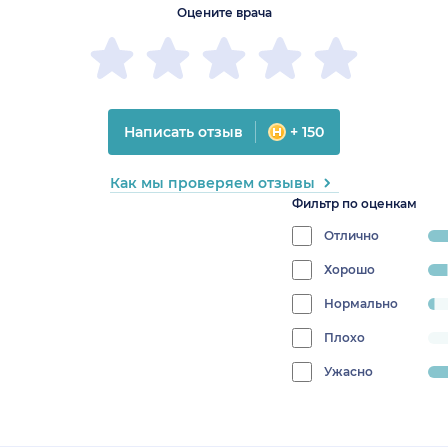
Оцените врача
Написать отзыв
+ 150
Как мы проверяем отзывы
Фильтр по оценкам
Отлично
progress
82.9787
Хорошо
progress:
6.382978723404255%
Нормально
progress:
2.127659574468085%
Плохо
progress:
0%
Ужасно
progress:
8.51063829787234%