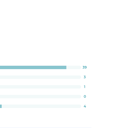
39
:
2340425532%
3
1
0
4