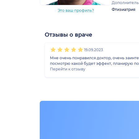
Дополнитель
Фтизиатрия
Это ваш профиль?
Отзывы о враче
1
2
3
4
5
19.09.2023
Мне очень понравился доктор, очень заинте
посмотрю какой будет эффект, планирую по
Перейти к отзыву