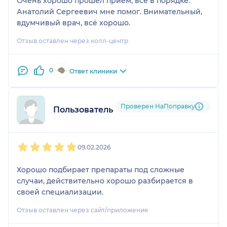
Очень хорошо прошёл приём, всё в порядке.
Анатолий Сергеевич мне помог. Внимательный,
вдумчивый врач, всё хорошо.
Отзыв оставлен через колл-центр
0
Ответ клиники
Проверен НаПоправку
Пользователь НаПоправку
1
2
3
4
5
09.02.2026
Хорошо подбирает препараты под сложные
случаи, действительно хорошо разбирается в
своей специализации.
Отзыв оставлен через сайт/приложение