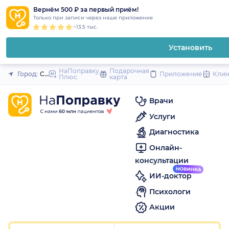
1
2
3
4
5
1
2
3
4
5
1
2
3
4
5
to
Вернём 500 ₽ за первый приём!
Закрыть
Только при записи через наше приложение
content
~13.5 тыс.
Установить
НаПоправку
Подарочная
Город:
Санкт-Петербург
Приложение
Кли
Плюс
карта
Врачи
Услуги
Диагностика
Онлайн-
консультации
ИИ-доктор
Психологи
Акции