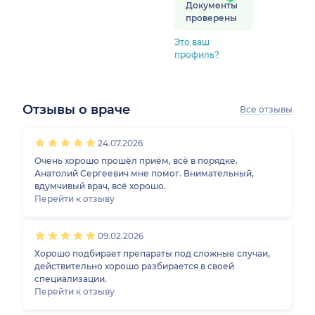
Документы
проверены
Это ваш
профиль?
Отзывы о враче
Все отзывы
1
2
3
4
5
1
2
3
4
5
24.07.2026
Очень хорошо прошёл приём, всё в порядке.
Анатолий Сергеевич мне помог. Внимательный,
вдумчивый врач, всё хорошо.
Перейти к отзыву
09.02.2026
Хорошо подбирает препараты под сложные случаи,
действительно хорошо разбирается в своей
специализации.
Перейти к отзыву