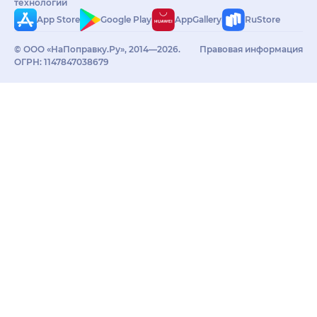
технологий
App Store
Google Play
AppGallery
RuStore
© ООО «НаПоправку.Ру», 2014—2026.
Правовая информация
ОГРН: 1147847038679