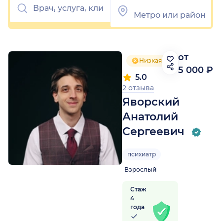
от
Низкая цена приёма
5 000 ₽
5.0
2 отзыва
Яворский
Анатолий
Сергеевич
психиатр
Взрослый
Стаж
4
года