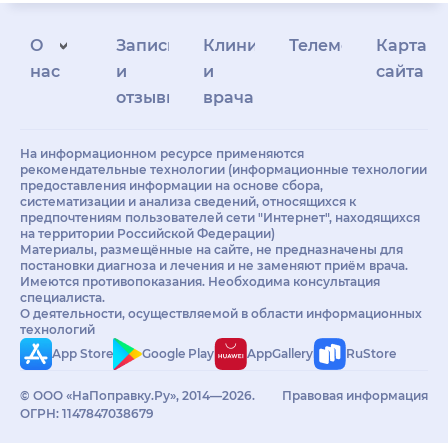
О
Запись
Клиникам
Телемедицина
Карта
нас
и
и
сайта
отзывы
врачам
На информационном ресурсе применяются
рекомендательные технологии (информационные технологии
предоставления информации на основе сбора,
систематизации и анализа сведений, относящихся к
предпочтениям пользователей сети "Интернет", находящихся
на территории Российской Федерации)
Материалы, размещённые на сайте, не предназначены для
постановки диагноза и лечения и не заменяют приём врача.
Имеются противопоказания. Необходима консультация
специалиста.
О деятельности, осуществляемой в области информационных
технологий
App Store
Google Play
AppGallery
RuStore
© ООО «НаПоправку.Ру», 2014—2026.
Правовая информация
ОГРН: 1147847038679