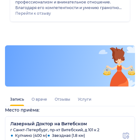
профессионализм и внимательное отношение.
Благодаря его компетентности и умению грамотно
подойти к решению проблемы, я вовремя обратил
Перейти к отзыву
внимание на своё здоровье и получила необходимое
дополнительное обследование. Очень важно, когда
специалист не только обладает знаниями, но и умеет
найти подход к пациенту. Спасибо за ваш труд!
Запись
О враче
Отзывы
Услуги
Место приёма:
Лазерный Доктор на Витебском
г Санкт-Петербург, пр-кт Витебский, д 101 к 2
Купчино (400 м)
Звездная (1.8 км)