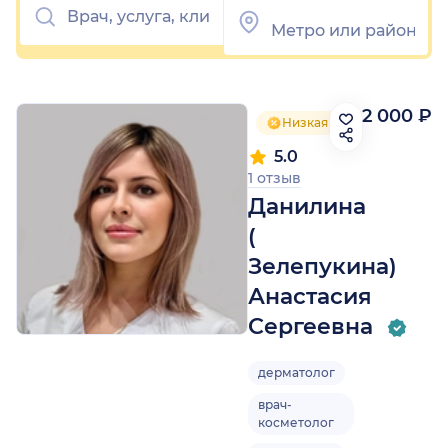
2 000 ₽
Низкая цена приёма
5.0
1 отзыв
Данилина
(
Зелепукина)
Анастасия
Сергеевна
дерматолог
врач-
косметолог