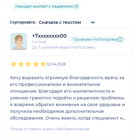
Находит контакт с пациентом (1)
Сортировать:
+7xxxxxxxx00
Проверен НаПоправку
1 отзыв
До 5 записей через НаПоправку
1
2
3
4
5
12.04.2026
Хочу выразить огромную благодарность врачу за
его профессионализм и внимательное
отношение. Благодаря его компетентности и
умению грамотно подойти к решению проблемы,
я вовремя обратил внимание на своё здоровье и
получила необходимое дополнительное
обследование. Очень важно, когда специалист не
только обладает знаниями, но и умеет найти
Отзыв оставлен через сайт/приложение
подход к пациенту. Спасибо за ваш труд!