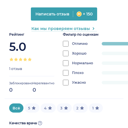
Написать отзыв
+ 150
Как мы проверяем отзывы
Рейтинг
Фильтр по оценкам
5.0
Отлично
progress:
100%
Хорошо
progress:
0%
Нормально
progress:
1 отзыв
0%
Плохо
progress:
0%
Ужасно
progress:
Заблокировано
Нерелевантно
0
0
0%
Всё
5
4
3
2
1
Качества врача