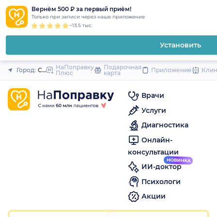
1
2
3
4
5
1
2
3
4
5
1
2
3
4
5
to
Вернём 500 ₽ за первый приём!
Закрыть
Только при записи через наше приложение
content
~13.5 тыс.
Установить
НаПоправку
Подарочная
Город:
Санкт-Петербург
Приложение
Кли
Плюс
карта
Врачи
Услуги
Диагностика
Онлайн-
консультации
ИИ-доктор
Психологи
Акции