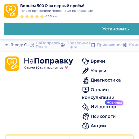
1
2
3
4
5
1
2
3
4
5
to
Вернём 500 ₽ за первый приём!
Закрыть
Только при записи через наше приложение
content
~13.5 тыс.
Установить
НаПоправку
Подарочная
Город:
Санкт-Петербург
Приложение
Кли
Плюс
карта
Врачи
Услуги
Диагностика
Онлайн-
консультации
ИИ-доктор
Психологи
Акции