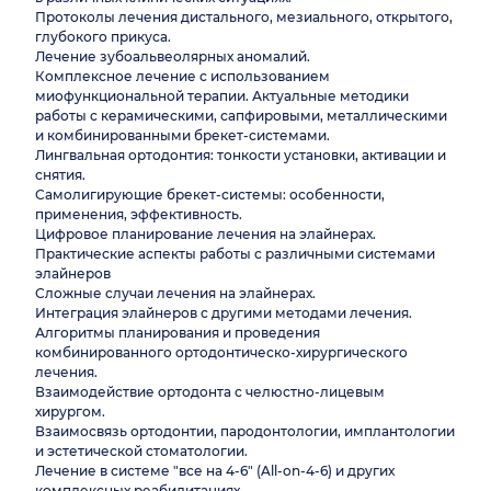
Протоколы лечения дистального, мезиального, открытого,
глубокого прикуса.
Лечение зубоальвеолярных аномалий.
Комплексное лечение с использованием
миофункциональной терапии. Актуальные методики
работы с керамическими, сапфировыми, металлическими
и комбинированными брекет-системами.
Лингвальная ортодонтия: тонкости установки, активации и
снятия.
Самолигирующие брекет-системы: особенности,
применения, эффективность.
Цифровое планирование лечения на элайнерах.
Практические аспекты работы с различными системами
элайнеров
Сложные случаи лечения на элайнерах.
Интеграция элайнеров с другими методами лечения.
Алгоритмы планирования и проведения
комбинированного ортодонтическо-хирургического
лечения.
Взаимодействие ортодонта с челюстно-лицевым
хирургом.
Взаимосвязь ортодонтии, пародонтологии, имплантологии
и эстетической стоматологии.
Лечение в системе "все на 4-6" (All-on-4-6) и других
комплексных реабилитациях.