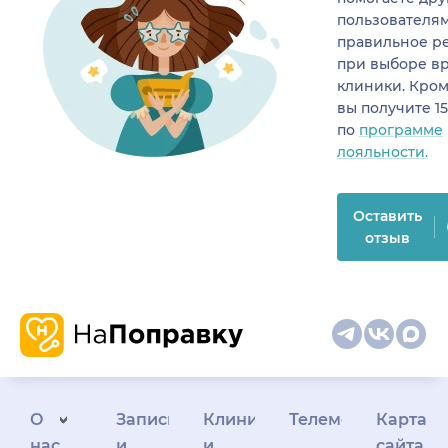
пользователя
правильное р
при выборе в
клиники. Кром
вы получите 1
по
программе
лояльности.
Оставить
отзыв
О
Запись
Клиникам
Телемедицина
Карта
нас
и
и
сайта