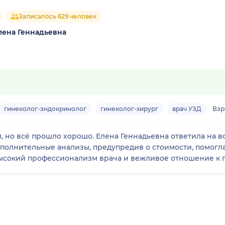
Записалось 629 человек
лена Геннадьевна
гинеколог-эндокринолог
гинеколог-хирург
врач УЗД
Взр
 но всё прошло хорошо. Елена Геннадьевна ответила на в
ополнительные анализы, предупредив о стоимости, помогл
 высокий профессионализм врача и вежливое отношение к