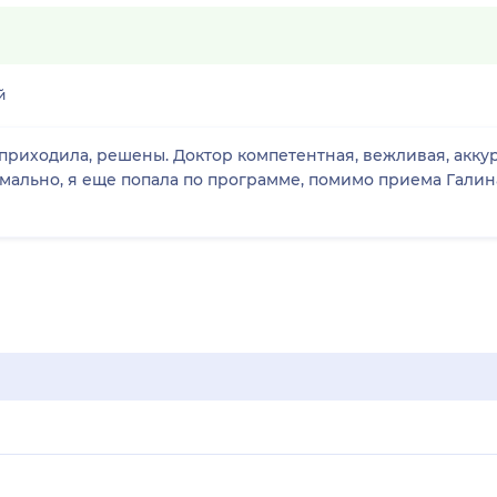
й
 приходила, решены. Доктор компетентная, вежливая, акку
рмально, я еще попала по программе, помимо приема Гали