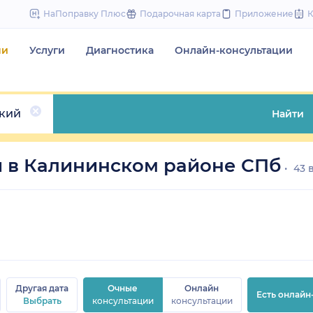
to
НаПоправку Плюс
Подарочная карта
Приложение
content
чи
Услуги
Диагностика
Онлайн-консультации
кий
Найти
 в Калининском районе СПб
43 
Другая дата
Очные
Онлайн
Есть онлайн
Выбрать
консультации
консультации