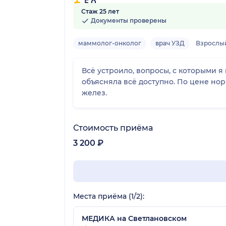
5.0
Стаж 25 лет
76 отзывов
Документы проверены
маммолог-онколог
врач УЗД
Взрослы
Всё устроило, вопросы, с которыми я
объясняла всё доступно. По цене но
желез.
Стоимость приёма
3 200 ₽
Места приёма (1/2):
МЕДИКА на Светлановском