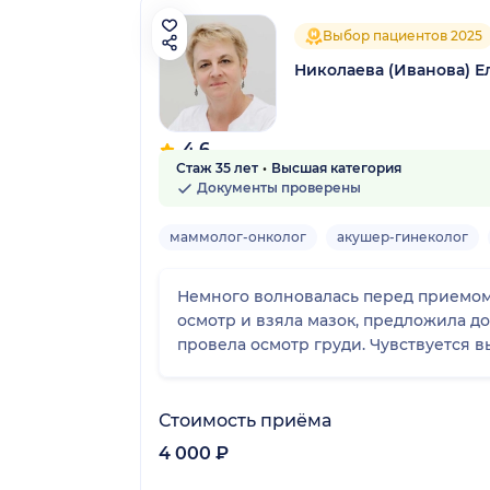
Выбор пациентов 2025
Николаева (Иванова) Е
4.6
Стаж 35 лет
Высшая категория
101 отзыв
Документы проверены
маммолог-онколог
акушер-гинеколог
Немного волновалась перед приемом,
осмотр и взяла мазок, предложила д
провела осмотр груди. Чувствуется
Стоимость приёма
4 000 ₽