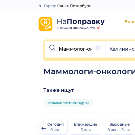
Город:
Санкт-Петербург
Закрыть
Вра
Очистить
Очистить
Калининс
Маммологи-онкологи
Также ищут
Маммологи-хирурги
Сегодня
Ближайшие
Выходные
9 авг.
3 дня
8 авг. – 9 авг.