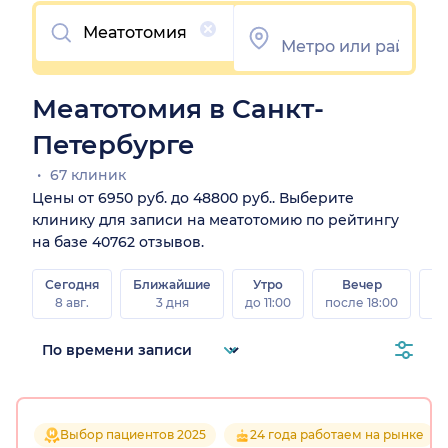
Очистить
Меатотомия в Санкт-
Петербурге
67 клиник
Цены от 6950 руб. до 48800 руб.. Выберите
клинику для записи на меатотомию по рейтингу
на базе 40762 отзывов.
Сегодня
Ближайшие
Утро
Вечер
В
8 авг.
3 дня
до 11:00
после 18:00
8 а
Выбор пациентов 2025
24 года работаем на рынке