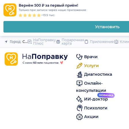
1
2
3
4
5
to
Вернём 500 ₽ за первый приём!
Закрыть
Только при записи через наше приложение
content
~13.5 тыс.
Установить
НаПоправку
Подарочная
Город:
Санкт-Петербург
Приложение
Кли
Плюс
карта
Врачи
Услуги
Диагностика
Онлайн-
консультации
ИИ-доктор
Психологи
Акции