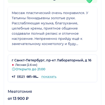
Массаж пластический очень понравился. У
Татьяны Геннадьевны золотые руки.
Расслабляющая музыка, благоухание,
целебные кремы, приятное общение
создавали полный релакс и отличное
настроение. Непременно прийду ещё к
замечательному косметологу и буду
рекомендовать знакомым. Атмосфера в
клинике TTLife очень уютная, девочки на
рецепшен обходительные, вежливые. В
г Санкт-Петербург, пр-кт Лабораторный, д 16
клинике красиво, комфортно, современное
Лесная (2.6 км)
Открыто до 21:00
оборудование.
показать
+7 (812) 605-86-34
Меатотомия
от 13 900 ₽