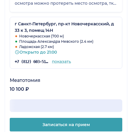
осмотра можно протереть место осмотра, тк
дают и салфетки, и доступ к проточной воде.
Не знаю, как для кого, но для меня крайне
важны такие моменты, тк из таких мелочей и
г Санкт-Петербург, пр-кт Новочеркасский, д
складывается отношение к пациенту 👍🏻
33 к 3, помещ 14Н
Новочеркасская (700 м)
Площадь Александра Невского (2.4 км)
Ладожская (2.7 км)
Открыто до 21:00
показать
+7 (812) 603-51-60
Меатотомия
10 100 ₽
Записаться на прием