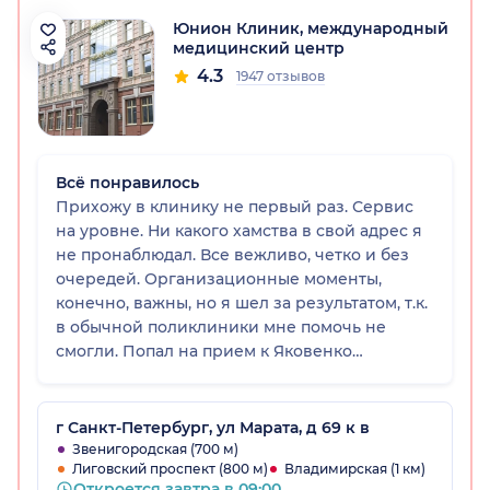
Юнион Клиник, международный
медицинский центр
4.3
1947 отзывов
Всё понравилось
Прихожу в клинику не первый раз. Сервис
на уровне. Ни какого хамства в свой адрес я
не пронаблюдал. Все вежливо, четко и без
очередей. Организационные моменты,
конечно, важны, но я шел за результатом, т.к.
в обычной поликлиники мне помочь не
смогли. Попал на прием к Яковенко
Владимиру Васильевичу. Очень
компетентный врач. Чувствуется, что
человеку не все равно, и если
г Санкт-Петербург, ул Марата, д 69 к в
рекомендуются дополнительные услуги
Звенигородская (700 м)
Лиговский проспект (800 м)
Владимирская (1 км)
клиники (анализы, например), то это
Откроется завтра в 09:00