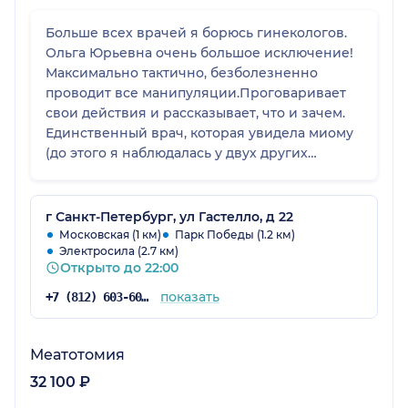
Больше всех врачей я борюсь гинекологов.
Ольга Юрьевна очень большое исключение!
Максимально тактично, безболезненно
проводит все манипуляции.Проговаривает
свои действия и рассказывает, что и зачем.
Единственный врач, которая увидела миому
(до этого я наблюдалась у двух других
специалистов в дорогостоящей клинике)
Провели лечение, перед планированием
беременности. В беременность не было
г Санкт-Петербург, ул Гастелло, д 22
никаких проблем. Однозначно я еще
Московская (1 км)
Парк Победы (1.2 км)
Электросила (2.7 км)
вернусь!
Открыто до 22:00
показать
+7 (812) 603-60-42
Меатотомия
32 100 ₽